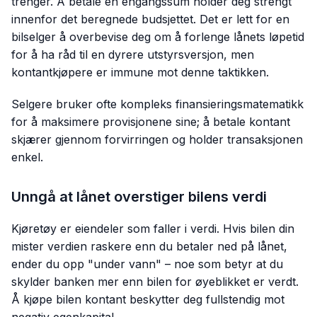
trenger. Å betale en engangssum holder deg strengt
innenfor det beregnede budsjettet. Det er lett for en
bilselger å overbevise deg om å forlenge lånets løpetid
for å ha råd til en dyrere utstyrsversjon, men
kontantkjøpere er immune mot denne taktikken.
Selgere bruker ofte kompleks finansieringsmatematikk
for å maksimere provisjonene sine; å betale kontant
skjærer gjennom forvirringen og holder transaksjonen
enkel.
Unngå at lånet overstiger bilens verdi
Kjøretøy er eiendeler som faller i verdi. Hvis bilen din
mister verdien raskere enn du betaler ned på lånet,
ender du opp "under vann" – noe som betyr at du
skylder banken mer enn bilen for øyeblikket er verdt.
Å kjøpe bilen kontant beskytter deg fullstendig mot