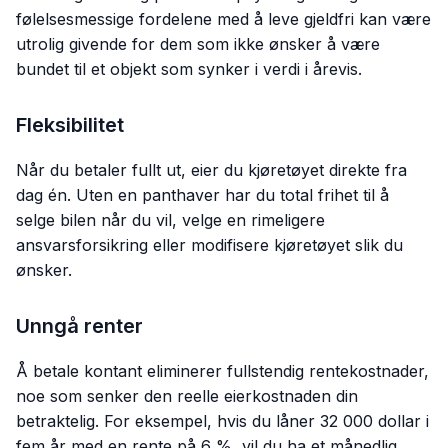
følelsesmessige fordelene med å leve gjeldfri kan være
utrolig givende for dem som ikke ønsker å være
bundet til et objekt som synker i verdi i årevis.
Fleksibilitet
Når du betaler fullt ut, eier du kjøretøyet direkte fra
dag én. Uten en panthaver har du total frihet til å
selge bilen når du vil, velge en rimeligere
ansvarsforsikring eller modifisere kjøretøyet slik du
ønsker.
Unngå renter
Å betale kontant eliminerer fullstendig rentekostnader,
noe som senker den reelle eierkostnaden din
betraktelig. For eksempel, hvis du låner 32 000 dollar i
fem år med en rente på 6 %, vil du ha et månedlig