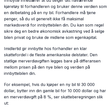
Innbytte innebærer at du selger ditt nåværende
kjøretøy til forhandleren og bruker denne verdien som
en delbetaling på en ny bil. Forhandlere må tjene
penger, så du vil generelt ikke få maksimal
markedsverdi for innbyttebilen din. Du kan som regel
sikre deg en bedre økonomisk avkastning ved å selge
bilen privat og bruke de midlene som egenkapital.
Imidlertid gir innbytte hos forhandler en klar
skattefordel i de fleste amerikanske delstater. Den
statlige merverdiavgiften legges bare på differansen
mellom prisen på den nye bilen og verdien på
innbyttebilen din.
For eksempel, hvis du kjøper en ny bil til 30 000
dollar, bytter inn din gamle bil for 10 000 dollar og har
en merverdiavgift på 8 %, ser skatteberegningen slik
ut: