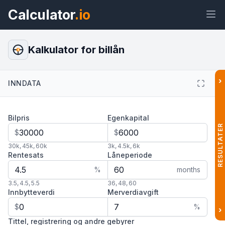
Calculator
.io
Kalkulator for billån
$
›
INNDATA
Widget
Lenke
Tekst
HTML
Bilpris
Egenkapital
Forhåndsvisning Kalkulator for billån
Widget
RESULTATER
$
$
30k
,
45k
,
60k
3k
,
4.5k
,
6k
Rentesats
Låneperiode
%
months
3.5
,
4.5
,
5.5
36
,
48
,
60
Innbytteverdi
Merverdiavgift
$
%
›
Tittel, registrering og andre gebyrer