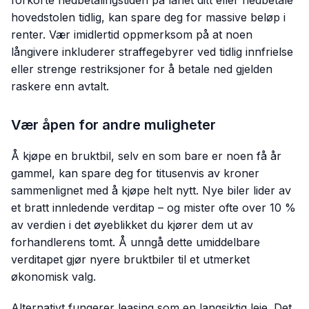
hovedstolen tidlig, kan spare deg for massive beløp i
renter. Vær imidlertid oppmerksom på at noen
långivere inkluderer straffegebyrer ved tidlig innfrielse
eller strenge restriksjoner for å betale ned gjelden
raskere enn avtalt.
Vær åpen for andre muligheter
Å kjøpe en bruktbil, selv en som bare er noen få år
gammel, kan spare deg for titusenvis av kroner
sammenlignet med å kjøpe helt nytt. Nye biler lider av
et bratt innledende verditap – og mister ofte over 10 %
av verdien i det øyeblikket du kjører dem ut av
forhandlerens tomt. Å unngå dette umiddelbare
verditapet gjør nyere bruktbiler til et utmerket
økonomisk valg.
Alternativt fungerer leasing som en langsiktig leie. Det