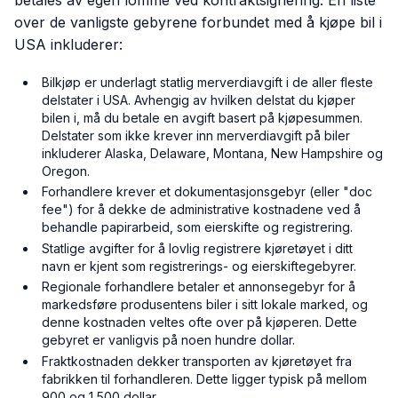
over de vanligste gebyrene forbundet med å kjøpe bil i
USA inkluderer:
Bilkjøp er underlagt statlig merverdiavgift i de aller fleste
delstater i USA. Avhengig av hvilken delstat du kjøper
bilen i, må du betale en avgift basert på kjøpesummen.
Delstater som ikke krever inn merverdiavgift på biler
inkluderer Alaska, Delaware, Montana, New Hampshire og
Oregon.
Forhandlere krever et dokumentasjonsgebyr (eller "doc
fee") for å dekke de administrative kostnadene ved å
behandle papirarbeid, som eierskifte og registrering.
Statlige avgifter for å lovlig registrere kjøretøyet i ditt
navn er kjent som registrerings- og eierskiftegebyrer.
Regionale forhandlere betaler et annonsegebyr for å
markedsføre produsentens biler i sitt lokale marked, og
denne kostnaden veltes ofte over på kjøperen. Dette
gebyret er vanligvis på noen hundre dollar.
Fraktkostnaden dekker transporten av kjøretøyet fra
fabrikken til forhandleren. Dette ligger typisk på mellom
900 og 1 500 dollar.