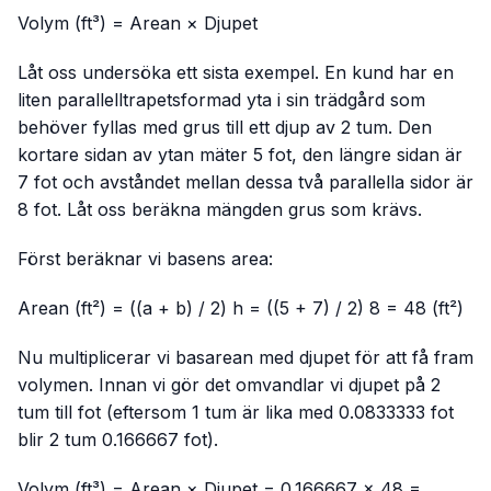
Volym (ft³) = Arean × Djupet
Låt oss undersöka ett sista exempel. En kund har en
liten parallelltrapetsformad yta i sin trädgård som
behöver fyllas med grus till ett djup av 2 tum. Den
kortare sidan av ytan mäter 5 fot, den längre sidan är
7 fot och avståndet mellan dessa två parallella sidor är
8 fot. Låt oss beräkna mängden grus som krävs.
Först beräknar vi basens area:
Arean (ft²) = ((a + b) / 2) h = ((5 + 7) / 2) 8 = 48 (ft²)
Nu multiplicerar vi basarean med djupet för att få fram
volymen. Innan vi gör det omvandlar vi djupet på 2
tum till fot (eftersom 1 tum är lika med 0.0833333 fot
blir 2 tum 0.166667 fot).
Volym (ft³) = Arean × Djupet = 0.166667 × 48 =