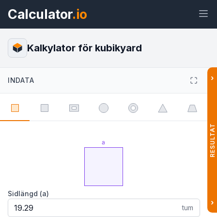
Calculator
.io
Kalkylator för kubikyard
›
INDATA
Widget
Länk
Text
HTML
Förhandsvisning Kalkylator för
kubikyard: Betong, jord och grus
RESULTAT
Widget
Sidlängd (a)
›
tum