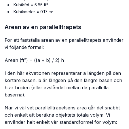
Kubikfot = 5.85 ft³
Kubikmeter = 0.17 m³
Arean av en parallelltrapets
För att fastställa arean av en parallelltrapets använder
vi följande formel:
Arean (ft²) = ((a + b) / 2) h
I den här ekvationen representerar
a
längden på den
kortare basen,
b
är längden på den längre basen och
h
är höjden (eller avståndet mellan de parallella
baserna).
När vi väl vet parallelltrapetsens area går det snabbt
och enkelt att beräkna objektets totala volym. Vi
använder helt enkelt vår standardformel för volym: