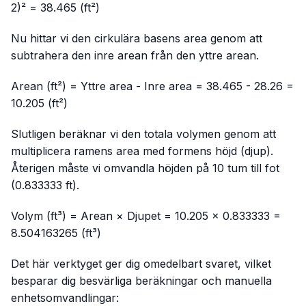
2)² = 38.465 (ft²)
Nu hittar vi den cirkulära basens area genom att
subtrahera den inre arean från den yttre arean.
Arean (ft²) = Yttre area - Inre area = 38.465 - 28.26 =
10.205 (ft²)
Slutligen beräknar vi den totala volymen genom att
multiplicera ramens area med formens höjd (djup).
Återigen måste vi omvandla höjden på 10 tum till fot
(0.833333 ft).
Volym (ft³) = Arean × Djupet = 10.205 × 0.833333 =
8.504163265 (ft³)
Det här verktyget ger dig omedelbart svaret, vilket
besparar dig besvärliga beräkningar och manuella
enhetsomvandlingar: