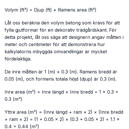
Volym (ft³) = Djup (ft) × Ramens area (ft²)
Låt oss beräkna den volym betong som krävs för att
fylla gjutformar för en dekorativ trädgårdskant. För
detta projekt, låt oss säga att designern angav måtten i
meter och centimeter för att demonstrera hur
kalkylatorns inbyggda omvandlingar är mycket
fördelaktiga.
De inre måtten är 1 (m) × 0.3 (m). Ramens bredd är
0.05 (m), och formens totala höjd (djup) är 0.3 (m).
Inre area (m²) = Inre längd × Inre bredd = 1 × 0.3 =
0.3 (m²)
Yttre area (m²) = (Inre längd + ram × 2) × (Inre bredd
+ ram × 2) = (1 + 0.05 × 2) × (0.3 + 0.05 × 2) = 1.1 ×
0.4 = 0.44 (m²)