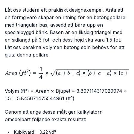
Låt oss studera ett praktiskt designexempel. Anta att
en formgivare skapar en ritning för en betongpollare
med triangulär bas, avsedd att bära upp en
specialbyggd bänk. Basen är en liksidig triangel med
en sidlängd på 3 fot, och dess höjd ska vara 1.5 fot.
Låt oss beräkna volymen betong som behövs för att
gjuta denna pollare.
1
Area\ (ft^{2})=\frac{1}
2
(
)
=
×
(
+
+
)
×
(
+
−
)
×
(
+
A
re
a
f
t
a
b
c
b
c
a
c
a
4
Volym (ft³) = Arean × Djupet = 3.897114317029974 ×
1.5 = 5.845671475544961 (ft³)
Genom att ange dessa mått ger kalkylatorn
omedelbart följande exakta resultat:
Kubikyard = 0.22 yd³