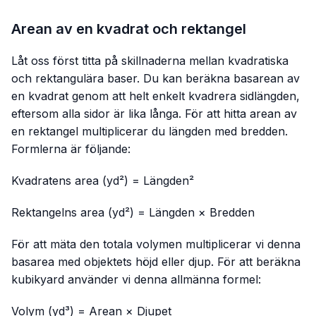
Arean av en kvadrat och rektangel
Låt oss först titta på skillnaderna mellan kvadratiska
och rektangulära baser. Du kan beräkna basarean av
en kvadrat genom att helt enkelt kvadrera sidlängden,
eftersom alla sidor är lika långa. För att hitta arean av
en rektangel multiplicerar du längden med bredden.
Formlerna är följande:
Kvadratens area (yd²) = Längden²
Rektangelns area (yd²) = Längden × Bredden
För att mäta den totala volymen multiplicerar vi denna
basarea med objektets höjd eller djup. För att beräkna
kubikyard använder vi denna allmänna formel:
Volym (yd³) = Arean × Djupet