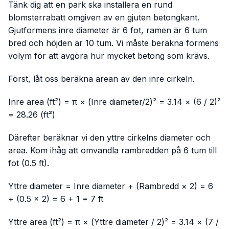
Tänk dig att en park ska installera en rund
blomsterrabatt omgiven av en gjuten betongkant.
Gjutformens inre diameter är 6 fot, ramen är 6 tum
bred och höjden är 10 tum. Vi måste beräkna formens
volym för att avgöra hur mycket betong som krävs.
Först, låt oss beräkna arean av den inre cirkeln.
Inre area (ft²) = π × (Inre diameter/2)² = 3.14 × (6 / 2)²
= 28.26 (ft²)
Därefter beräknar vi den yttre cirkelns diameter och
area. Kom ihåg att omvandla rambredden på 6 tum till
fot (0.5 ft).
Yttre diameter = Inre diameter + (Rambredd × 2) = 6
+ (0.5 × 2) = 6 + 1 = 7 ft
Yttre area (ft²) = π × (Yttre diameter / 2)² = 3.14 × (7 /