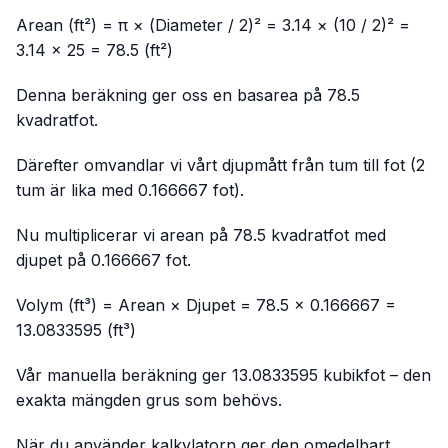
Arean (ft²) = π × (Diameter / 2)² = 3.14 × (10 / 2)² =
3.14 × 25 = 78.5 (ft²)
Denna beräkning ger oss en basarea på 78.5
kvadratfot.
Därefter omvandlar vi vårt djupmått från tum till fot (2
tum är lika med 0.166667 fot).
Nu multiplicerar vi arean på 78.5 kvadratfot med
djupet på 0.166667 fot.
Volym (ft³) = Arean × Djupet = 78.5 × 0.166667 =
13.0833595 (ft³)
Vår manuella beräkning ger 13.0833595 kubikfot – den
exakta mängden grus som behövs.
När du använder kalkylatorn ger den omedelbart