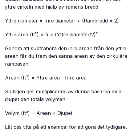
yttre cirkeln med hjälp av ramens bredd.
Yttre diameter = Inre diameter + (Rambredd × 2)
Yttre area (ft²) = π × (Yttre diameter/2)²
Genom att subtrahera den inre arean från den yttre
arean får du fram den sanna arean av den cirkulära
rambasen.
Arean (ft²) = Yttre area - Inre area
Slutligen ger multiplicering av denna basarea med
djupet den totala volymen.
Volym (ft³) = Arean × Djupet
Låt oss titta på ett exempel för att göra det tydligare.