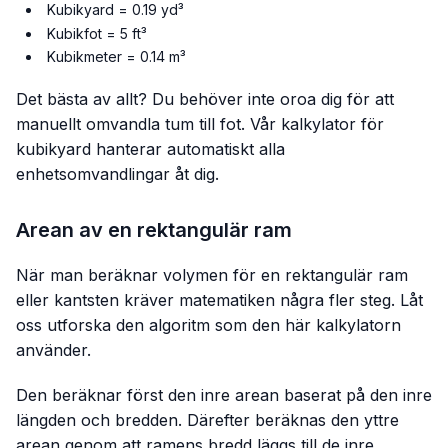
Kubikyard = 0.19 yd³
Kubikfot = 5 ft³
Kubikmeter = 0.14 m³
Det bästa av allt? Du behöver inte oroa dig för att
manuellt omvandla tum till fot. Vår kalkylator för
kubikyard hanterar automatiskt alla
enhetsomvandlingar åt dig.
Arean av en rektangulär ram
När man beräknar volymen för en rektangulär ram
eller kantsten kräver matematiken några fler steg. Låt
oss utforska den algoritm som den här kalkylatorn
använder.
Den beräknar först den inre arean baserat på den inre
längden och bredden. Därefter beräknas den yttre
arean genom att ramens bredd läggs till de inre