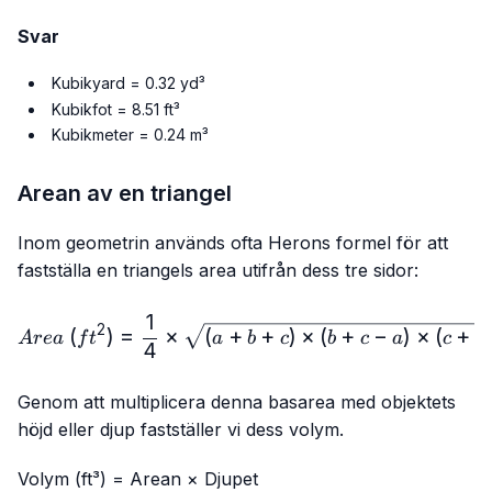
Svar
Kubikyard = 0.32 yd³
Kubikfot = 8.51 ft³
Kubikmeter = 0.24 m³
Arean av en triangel
Inom geometrin används ofta Herons formel för att
fastställa en triangels area utifrån dess tre sidor:
1
Area\ (ft^{2})=\frac{1}
2
(
)
=
×
(
+
+
)
×
(
+
−
)
×
(
+
A
re
a
f
t
a
b
c
b
c
a
c
a
4
Genom att multiplicera denna basarea med objektets
höjd eller djup fastställer vi dess volym.
Volym (ft³) = Arean × Djupet