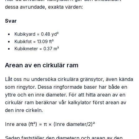
dessa avrundade, exakta värden:
Svar
Kubikyard = 0.48 yd³
Kubikfot = 13.09 ft³
Kubikmeter = 0.37 m³
Arean av en cirkulär ram
Låt oss nu undersöka cirkulära gränsytor, även kända
som ringytor. Dessa ringformade baser har både en
yttre och en inre diameter. För att hitta arean av en
cirkulär ram beräknar vår kalkylator först arean av
den inre cirkeln.
Inre area (ft²) = π × (Inre diameter/2)²
Sedan fastställer den diametern och arean av den