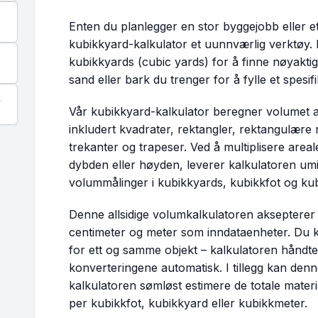
Enten du planlegger en stor byggejobb eller et 
kubikkyard-kalkulator et uunnværlig verktøy.
kubikkyards (cubic yards) for å finne nøyakti
sand eller bark du trenger for å fylle et spesif
k
Vår kubikkyard-kalkulator beregner volumet a
inkludert kvadrater, rektangler, rektangulære
trekanter og trapeser. Ved å multiplisere are
dybden eller høyden, leverer kalkulatoren um
volummålinger i kubikkyards, kubikkfot og ku
Denne allsidige volumkalkulatoren aksepterer 
centimeter og meter som inndataenheter. Du k
for ett og samme objekt – kalkulatoren håndt
konverteringene automatisk. I tillegg kan den
kalkulatoren sømløst estimere de totale mate
per kubikkfot, kubikkyard eller kubikkmeter.