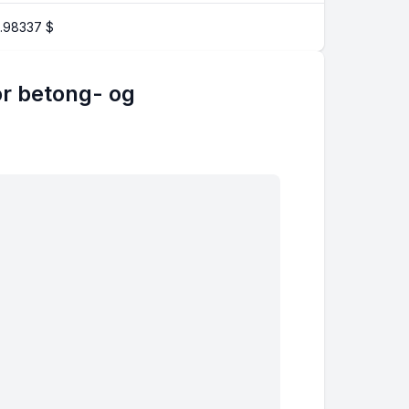
.98337
$
or betong- og