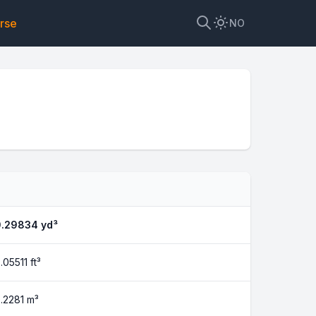
rse
NO
bark
0.29834
yd³
.05511
ft³
.2281
m³