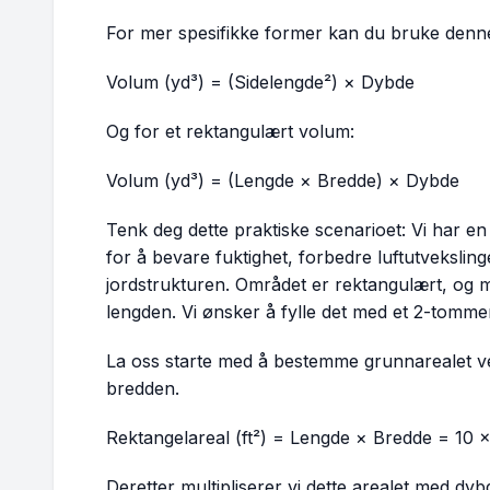
For mer spesifikke former kan du bruke denne
Volum (yd³) = (Sidelengde²) × Dybde
Og for et rektangulært volum:
Volum (yd³) = (Lengde × Bredde) × Dybde
Tenk deg dette praktiske scenarioet: Vi har e
for å bevare fuktighet, forbedre luftutvekslin
jordstrukturen. Området er rektangulært, og mål
lengden. Vi ønsker å fylle det med et 2-tomme
La oss starte med å bestemme grunnarealet ve
bredden.
Rektangelareal (ft²) = Lengde × Bredde = 10 × 
Deretter multipliserer vi dette arealet med dyb