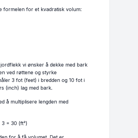
 formelen for et kvadratisk volum:
n jordflekk vi ønsker å dekke med bark
gen ved røttene og styrke
er 3 fot (feet) i bredden og 10 fot i
rs (inch) lag med bark.
d å multiplisere lengden med
3 = 30 (ft²)
den for å få volumet. Det er