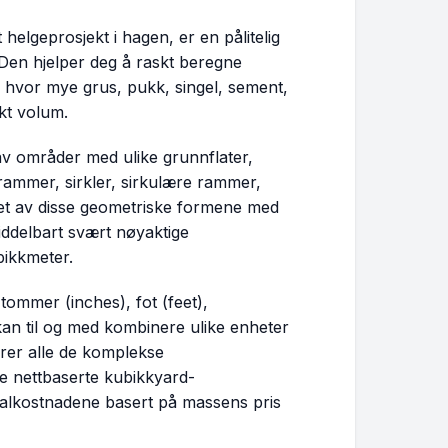
helgeprosjekt i hagen, er en pålitelig
 Den hjelper deg å raskt beregne
g hvor mye grus, pukk, singel, sement,
ikt volum.
v områder med ulike grunnflater,
 rammer, sirkler, sirkulære rammer,
alet av disse geometriske formene med
iddelbart svært nøyaktige
bikkmeter.
tommer (inches), fot (feet),
an til og med kombinere ulike enheter
erer alle de komplekse
ne nettbaserte kubikkyard-
rialkostnadene basert på massens pris