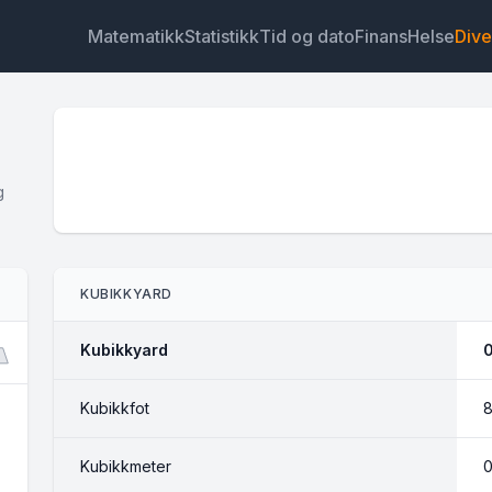
Matematikk
Statistikk
Tid og dato
Finans
Helse
Dive
g
Widget
Lenke
Tekst
HTML
KUBIKKYARD
Forhåndsvisning Kubikkyard-kalkulator: Betong, jord, 
og grus Widget
Kubikkyard
Kubikkfot
8
Kubikkmeter
0