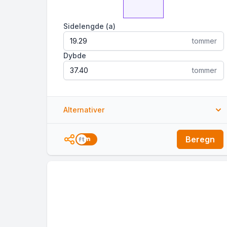
Sidelengde (a)
tommer
Dybde
tommer
Alternativer
Antall
Beregn
Pris
$