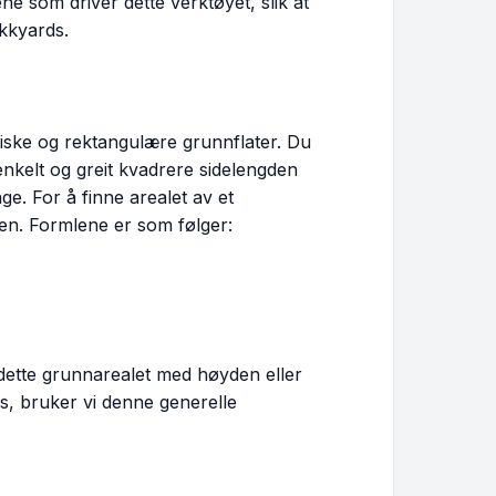
e som driver dette verktøyet, slik at
kkyards.
tiske og rektangulære grunnflater. Du
nkelt og greit kvadrere sidelengden
ge. For å finne arealet av et
en. Formlene er som følger:
i dette grunnarealet med høyden eller
s, bruker vi denne generelle