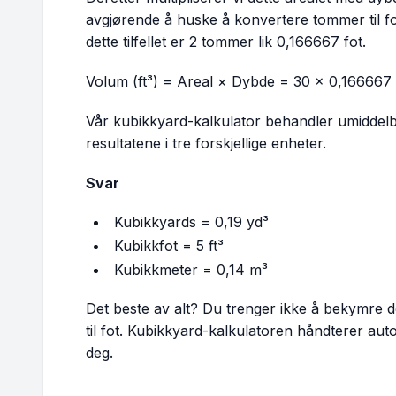
avgjørende å huske å konvertere tommer til fot
dette tilfellet er 2 tommer lik 0,166667 fot.
Volum (ft³) = Areal × Dybde = 30 × 0,166667 
Vår kubikkyard-kalkulator behandler umiddelb
resultatene i tre forskjellige enheter.
Svar
Kubikkyards = 0,19 yd³
Kubikkfot = 5 ft³
Kubikkmeter = 0,14 m³
Det beste av alt? Du trenger ikke å bekymre 
til fot. Kubikkyard-kalkulatoren håndterer aut
deg.