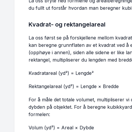
La oss bryte ned formlene og arealberegningen
du fullt ut forstår hvordan man beregner kubi
Kvadrat- og rektangelareal
La oss først se på forskjellene mellom kvadra
kan beregne grunnflaten av et kvadrat ved å e
(opphøye i annen), siden alle sidene er like lan
rektangel, multipliserer du lengden med bredd
Kvadratareal (yd²) = Lengde²
Rektangelareal (yd²) = Lengde × Bredde
For å måle det totale volumet, multipliserer v
dybden på objektet. For å beregne kubikkyard
formelen:
Volum (yd³) = Areal × Dybde