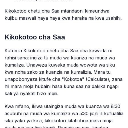
Kikokotoo chetu cha Saa mtandaoni kimeundwa
kujibu maswali haya haya kwa haraka na kwa usahihi.
Kikokotoo cha Saa
Kutumia Kikokotoo chetu cha Saa cha kawaida ni
rahisi sana: ingiza tu muda wa kuanza na muda wa
kumaliza. Unaweza kuweka muda wowote wa siku
kwa ncha zako za kuanzia na kumalizia. Mara tu
unapobonyeza kitufe cha "Kokotoa" (Calculate), zana
hii mara moja hubaini hasa kuna saa na dakika ngapi
kati ya nyakati hizo mbili.
Kwa mfano, ikiwa utaingiza muda wa kuanza wa 8:30
asubuhi na muda wa kumaliza wa 5:30 jioni ili kufuatilia
siku yako ya kazi, kikokotoo kitafichua mara moja
muda wa saa tisa kamili. Pamoja na saa, kinatoa