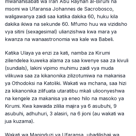
mwanahisabati wa Iran Abu Rayhan al-Biruni na
msomi wa Ufaransa Johannes de Sacrobosco,
waligawanya zaidi saa katika dakika 60, huku kila
dakika ikiwa na sekunde 60. Mfumo huu wa vizidisho
vya sitini (sexagesimal) ulianzishwa kwa mara ya
kwanza na wanaastronomia wa kale wa Babeli.
Katika Ulaya ya enzi za kati, namba za Kirumi
ziliendelea kuweka alama za saa kwenye saa za kivuli
(sundials), lakini vipimo muhimu zaidi vya muda
vilikuwa saa za kikanonika zilizotumiwa na makanisa
ya Othodoksi na Katoliki. Wakati wa mchana, saa hizi
za kikanonika zilifuata utaratibu mkali ulioonyeshwa
na kengele za makanisa ya eneo hilo na masoko ya
Kirumi. Kwa kawaida zililia majira ya 6 asubuhi, 9
asubuhi, adhuhuri, 3 alasiri, na 6 jioni (au wakati wa
jua kuzama).
Wakati wa Mapinduzi ya Ufaransa, ubadilishaji wa