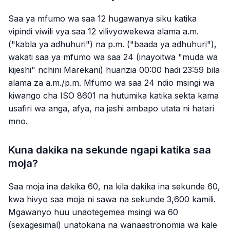
Saa ya mfumo wa saa 12 hugawanya siku katika
vipindi viwili vya saa 12 vilivyowekewa alama a.m.
("kabla ya adhuhuri") na p.m. ("baada ya adhuhuri"),
wakati saa ya mfumo wa saa 24 (inayoitwa "muda wa
kijeshi" nchini Marekani) huanzia 00:00 hadi 23:59 bila
alama za a.m./p.m. Mfumo wa saa 24 ndio msingi wa
kiwango cha ISO 8601 na hutumika katika sekta kama
usafiri wa anga, afya, na jeshi ambapo utata ni hatari
mno.
Kuna dakika na sekunde ngapi katika saa
moja?
Saa moja ina dakika 60, na kila dakika ina sekunde 60,
kwa hivyo saa moja ni sawa na sekunde 3,600 kamili.
Mgawanyo huu unaotegemea msingi wa 60
(sexagesimal) unatokana na wanaastronomia wa kale