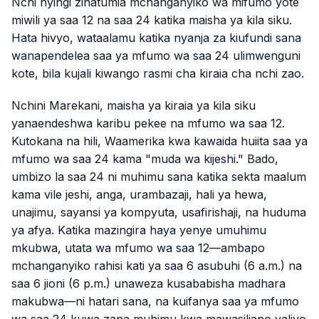
Nchi nyingi zinatumia mchanganyiko wa mifumo yote
miwili ya saa 12 na saa 24 katika maisha ya kila siku.
Hata hivyo, wataalamu katika nyanja za kiufundi sana
wanapendelea saa ya mfumo wa saa 24 ulimwenguni
kote, bila kujali kiwango rasmi cha kiraia cha nchi zao.
Nchini Marekani, maisha ya kiraia ya kila siku
yanaendeshwa karibu pekee na mfumo wa saa 12.
Kutokana na hili, Waamerika kwa kawaida huiita saa ya
mfumo wa saa 24 kama "muda wa kijeshi." Bado,
umbizo la saa 24 ni muhimu sana katika sekta maalum
kama vile jeshi, anga, urambazaji, hali ya hewa,
unajimu, sayansi ya kompyuta, usafirishaji, na huduma
ya afya. Katika mazingira haya yenye umuhimu
mkubwa, utata wa mfumo wa saa 12—ambapo
mchanganyiko rahisi kati ya saa 6 asubuhi (6 a.m.) na
saa 6 jioni (6 p.m.) unaweza kusababisha madhara
makubwa—ni hatari sana, na kuifanya saa ya mfumo