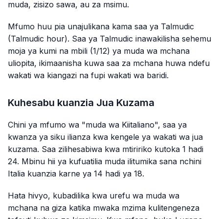
muda, zisizo sawa, au za msimu.
Mfumo huu pia unajulikana kama saa ya Talmudic
(Talmudic hour). Saa ya Talmudic inawakilisha sehemu
moja ya kumi na mbili (1/12) ya muda wa mchana
uliopita, ikimaanisha kuwa saa za mchana huwa ndefu
wakati wa kiangazi na fupi wakati wa baridi.
Kuhesabu kuanzia Jua Kuzama
Chini ya mfumo wa "muda wa Kiitaliano", saa ya
kwanza ya siku ilianza kwa kengele ya wakati wa jua
kuzama. Saa zilihesabiwa kwa mtiririko kutoka 1 hadi
24. Mbinu hii ya kufuatilia muda ilitumika sana nchini
Italia kuanzia karne ya 14 hadi ya 18.
Hata hivyo, kubadilika kwa urefu wa muda wa
mchana na giza katika mwaka mzima kulitengeneza