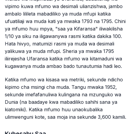
vipimo kuwa mfumo wa desimali ulianzishwa, jambo
ambalo lilileta mabadiliko ya muda mfupi katika
ufuatiliaji wa muda kati ya mwaka 1793 na 1795. Chini
ya mfumo huu mpya, "saa ya Kifaransa" iliwakilisha
1/10 ya siku na iligawanywa rasmi katika dakika 100.
Hata hivyo, matumizi rasmi ya muda wa desimali
yalikuwa ya muda mfupi. Sheria ya mwaka 1795
iliirejesha Ufaransa katika mfumo wa kitamaduni wa
kugawanya muda ambao bado tunautumia hadi leo.
Katika mfumo wa kisasa wa metriki, sekunde ndicho
kipimo cha msingi cha muda. Tangu mwaka 1952,
sekunde imefafanuliwa kulingana na mzunguko wa
Dunia (na baadaye kwa mabadiliko sahihi sana ya
kiatomiki). Katika mfumo huu unaokubalika
ulimwenguni kote, saa moja ina sekunde 3,600 kamili.
Kuhesabu Saa