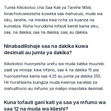
Tumia Kikokotoo cha Saa Kati ya Tarehe Mbili,
kinachokuwezesha kuweka saa mahususi, muda wa
siku, tarehe, na mwaka kwa ncha za kuanza na
kumaliza. Kisha hurudisha tofauti kamili kama siku,
saa, na dakika; saa na dakika; saa; au dakika.
Ninabadilishaje saa na dakika kuwa
desimali au jumla ya dakika?
Kikokotoo huonyesha urefu wa muda katika muundo
zaidi ya mmoja: kwa mfano, saa 4 na dakika 15 pia
huonyeshwa kama saa 4.25 au jumla ya dakika 255.
Hii hurahisisha kuingiza muda kwenye karatasi za
mahudhurio au mifumo ya malipo inayotaka desimali.
Kuna tofauti gani kati ya saa ya mfumo wa
saa 12 na muda wa kijeshi?