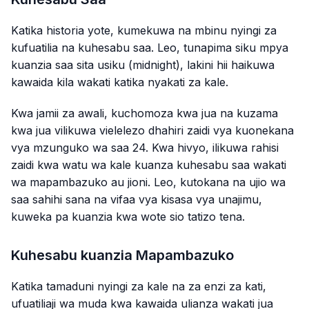
Katika historia yote, kumekuwa na mbinu nyingi za
kufuatilia na kuhesabu saa. Leo, tunapima siku mpya
kuanzia saa sita usiku (midnight), lakini hii haikuwa
kawaida kila wakati katika nyakati za kale.
Kwa jamii za awali, kuchomoza kwa jua na kuzama
kwa jua vilikuwa vielelezo dhahiri zaidi vya kuonekana
vya mzunguko wa saa 24. Kwa hivyo, ilikuwa rahisi
zaidi kwa watu wa kale kuanza kuhesabu saa wakati
wa mapambazuko au jioni. Leo, kutokana na ujio wa
saa sahihi sana na vifaa vya kisasa vya unajimu,
kuweka pa kuanzia kwa wote sio tatizo tena.
Kuhesabu kuanzia Mapambazuko
Katika tamaduni nyingi za kale na za enzi za kati,
ufuatiliaji wa muda kwa kawaida ulianza wakati jua