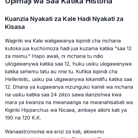
Upimaji wa Saa Katika Historia
Kuanzia Nyakati za Kale Hadi Nyakati za
Kisasa
Wagiriki wa Kale waligawanya kipindi cha mchana
kutoka jua kuchomoza hadi jua kuzama katika "saa 12
za msimu." Hapo awali, ni mchana tu ndio
uliogawanywa katika saa 12, huku usiku ukigawanywa
katika sehemu tatu au nne tu. Kufikia kipindi cha
Hellenistic, usiku pia uligawanywa kikamilifu katika saa
12. Dhana ya kugawanya mzunguko kamili wa mchana
na usiku katika saa 24 zilizo sawa ilianzishwa kwa
mara ya kwanza na mwanaanga na mwanahisabati wa
Kigiriki Hipparchus wa Nicaea, ambaye aliishi kati ya
190 na 120 K.K.
Wanaastronomia wa enzi za kati, akiwemo