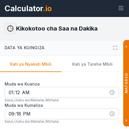
Calculator
.io
Kikokotoo cha Saa na Dakika
›
DATA YA KUINGIZA
Wijeti
Kiungo
Maandishi
HTML
Kati ya Nyakati Mbili
Kati ya Tarehe Mbili
Muhtasari Kikokotoo cha Saa na
Dakika Wijeti
MATOKEO
Muda wa Kuanza
Sasa
,
Usiku wa Manane
,
Mchana
Muda wa Kumaliza
›
Sasa
,
Usiku wa Manane
,
Mchana