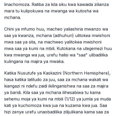
linachomoza. Ratiba za kila siku kwa kawaida zilianza
mara tu kulipokuwa na mwanga wa kutosha wa
mchana.
Chini ya mfumo huu, macheo yaliashiria mwanzo wa
saa ya kwanza, mchana (adhuhuri) ulitokea mwishoni
mwa saa ya sita, na machweo yalitokea mwishoni
mwa saa ya kumi na mbili. Kutokana na utegemezi huu
kwa mwanga wa jua, urefu halisi wa "saa" ulibadilika
kulingana na majira ya mwaka.
Katika Nusutufe ya Kaskazini (Northern Hemisphere),
hasa katika latitudo za juu, saa za mchana wakati wa
kiangazi ni ndefu zaidi ikilinganishwa na saa za majira
ya baridi. Kila saa ya mchana ilihesabiwa tu kama
sehemu moja ya kumi na mbili (1/12) ya jumla ya muda
kati ya kuchomoza kwa jua na kuzama kwa jua. Saa
hizi zenye urefu unaobadilika zilijulikana kama saa za