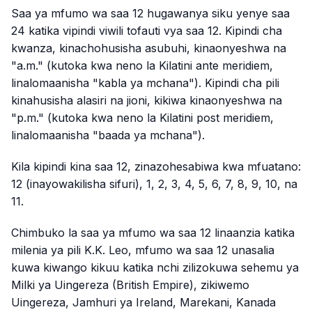
Saa ya mfumo wa saa 12 hugawanya siku yenye saa
24 katika vipindi viwili tofauti vya saa 12. Kipindi cha
kwanza, kinachohusisha asubuhi, kinaonyeshwa na
"a.m." (kutoka kwa neno la Kilatini
ante meridiem
,
linalomaanisha "kabla ya mchana"). Kipindi cha pili
kinahusisha alasiri na jioni, kikiwa kinaonyeshwa na
"p.m." (kutoka kwa neno la Kilatini
post meridiem
,
linalomaanisha "baada ya mchana").
Kila kipindi kina saa 12, zinazohesabiwa kwa mfuatano:
12 (inayowakilisha sifuri), 1, 2, 3, 4, 5, 6, 7, 8, 9, 10, na
11.
Chimbuko la saa ya mfumo wa saa 12 linaanzia katika
milenia ya pili K.K. Leo, mfumo wa saa 12 unasalia
kuwa kiwango kikuu katika nchi zilizokuwa sehemu ya
Milki ya Uingereza (British Empire), zikiwemo
Uingereza, Jamhuri ya Ireland, Marekani, Kanada