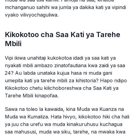
mchanganuo sahihi wa jumla ya dakika kati ya vipindi
vyako vilivyochaguliwa.
Kikokotoo cha Saa Kati ya Tarehe
Mbili
Vipi ikiwa unahitaji kukokotoa idadi ya saa kati ya
nyakati mbili ambazo zinatofautiana kwa zaidi ya saa
24? Au labda unataka kujua hasa ni muda gani
umepita kati ya tarehe mbili za kihistoria? Hapo ndipo
Kikokotoo chetu kilichoboreshwa cha Saa Kati ya
Tarehe Mbili kinapofaa.
Sawa na toleo la kawaida, kina Muda wa Kuanza na
Muda wa Kumaliza. Hata hivyo, kikokotoo hiki cha hali
ya juu cha urefu wa muda kinakuruhusu kuchagua
saa mahususi, muda wa siku, tarehe, na mwaka kwa