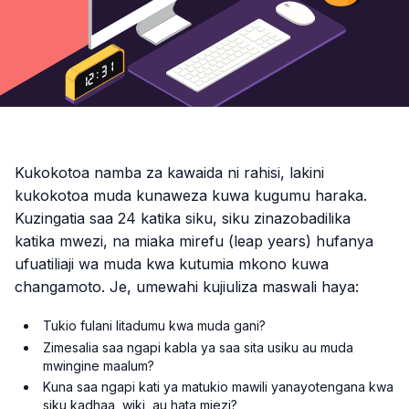
Kukokotoa namba za kawaida ni rahisi, lakini
kukokotoa muda kunaweza kuwa kugumu haraka.
Kuzingatia saa 24 katika siku, siku zinazobadilika
katika mwezi, na miaka mirefu (leap years) hufanya
ufuatiliaji wa muda kwa kutumia mkono kuwa
changamoto. Je, umewahi kujiuliza maswali haya:
Tukio fulani litadumu kwa muda gani?
Zimesalia saa ngapi kabla ya saa sita usiku au muda
mwingine maalum?
Kuna saa ngapi kati ya matukio mawili yanayotengana kwa
siku kadhaa, wiki, au hata miezi?