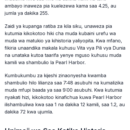
ambayo inaweza pia kuelezewa kama saa 4.25, au
jumla ya dakika 255.
Zaidi ya kupanga ratiba za kila siku, unaweza pia
kutumia kikokotoo hiki cha muda kubaini urefu wa
muda wa matukio ya kihistoria yaliyopita. Kwa mfano,
fikiria unaandika makala kuhusu Vita vya Pili vya Dunia
na unataka kutoa taarifa yenye mguso kuhusu muda
kamili wa shambulio la Pearl Harbor.
Kumbukumbu za kijeshi zinaonyesha kwamba
shambulio hilo lilianza saa 7:48 asubuhi na kumalizika
muda mfupi baada ya saa 9:00 asubuhi. Kwa kutumia
nyakati hizi, kikokotoo kinafichua kuwa Pearl Harbor
ilishambuliwa kwa saa 1 na dakika 12 kamili, saa 1.2, au
dakika 72 kwa ujumla.