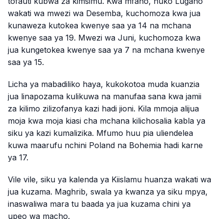
tofauti kubwa za kimsimu. Kwa mfano, huko Lugano
wakati wa mwezi wa Desemba, kuchomoza kwa jua
kunaweza kutokea kwenye saa ya 14 na mchana
kwenye saa ya 19. Mwezi wa Juni, kuchomoza kwa
jua kungetokea kwenye saa ya 7 na mchana kwenye
saa ya 15.
Licha ya mabadiliko haya, kukokotoa muda kuanzia
jua linapozama kulikuwa na manufaa sana kwa jamii
za kilimo zilizofanya kazi hadi jioni. Kila mmoja alijua
moja kwa moja kiasi cha mchana kilichosalia kabla ya
siku ya kazi kumalizika. Mfumo huu pia uliendelea
kuwa maarufu nchini Poland na Bohemia hadi karne
ya 17.
Vile vile, siku ya kalenda ya Kiislamu huanza wakati wa
jua kuzama. Maghrib, swala ya kwanza ya siku mpya,
inaswaliwa mara tu baada ya jua kuzama chini ya
upeo wa macho.