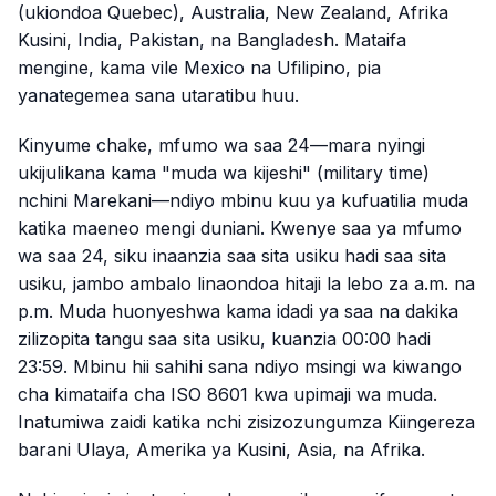
(ukiondoa Quebec), Australia, New Zealand, Afrika
Kusini, India, Pakistan, na Bangladesh. Mataifa
mengine, kama vile Mexico na Ufilipino, pia
yanategemea sana utaratibu huu.
Kinyume chake, mfumo wa saa 24—mara nyingi
ukijulikana kama "muda wa kijeshi" (military time)
nchini Marekani—ndiyo mbinu kuu ya kufuatilia muda
katika maeneo mengi duniani. Kwenye saa ya mfumo
wa saa 24, siku inaanzia saa sita usiku hadi saa sita
usiku, jambo ambalo linaondoa hitaji la lebo za a.m. na
p.m. Muda huonyeshwa kama idadi ya saa na dakika
zilizopita tangu saa sita usiku, kuanzia 00:00 hadi
23:59. Mbinu hii sahihi sana ndiyo msingi wa kiwango
cha kimataifa cha ISO 8601 kwa upimaji wa muda.
Inatumiwa zaidi katika nchi zisizozungumza Kiingereza
barani Ulaya, Amerika ya Kusini, Asia, na Afrika.