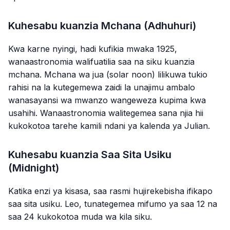
Kuhesabu kuanzia Mchana (Adhuhuri)
Kwa karne nyingi, hadi kufikia mwaka 1925,
wanaastronomia walifuatilia saa na siku kuanzia
mchana. Mchana wa jua (solar noon) lilikuwa tukio
rahisi na la kutegemewa zaidi la unajimu ambalo
wanasayansi wa mwanzo wangeweza kupima kwa
usahihi. Wanaastronomia walitegemea sana njia hii
kukokotoa tarehe kamili ndani ya kalenda ya Julian.
Kuhesabu kuanzia Saa Sita Usiku
(Midnight)
Katika enzi ya kisasa, saa rasmi hujirekebisha ifikapo
saa sita usiku. Leo, tunategemea mifumo ya saa 12 na
saa 24 kukokotoa muda wa kila siku.