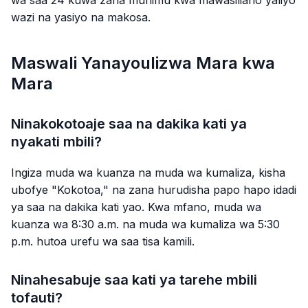
wa saa 24 kuwa zana muhimu kwa mawasiliano yaliyo
wazi na yasiyo na makosa.
Maswali Yanayoulizwa Mara kwa
Mara
Ninakokotoaje saa na dakika kati ya
nyakati mbili?
Ingiza muda wa kuanza na muda wa kumaliza, kisha
ubofye "Kokotoa," na zana hurudisha papo hapo idadi
ya saa na dakika kati yao. Kwa mfano, muda wa
kuanza wa 8:30 a.m. na muda wa kumaliza wa 5:30
p.m. hutoa urefu wa saa tisa kamili.
Ninahesabuje saa kati ya tarehe mbili
tofauti?