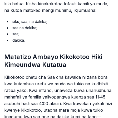
kila hatua. Kisha kinakokotoa tofauti kamili ya muda,
na kutoa matokeo mengi muhimu, ikijumuisha:
siku, saa, na dakika;
saa na dakika;
saa;
dakika.
Matatizo Ambayo Kikokotoo Hiki
Kimeundwa Kutatua
Kikokotoo chetu cha Saa cha kawaida ni zana bora
kwa kutambua urefu wa muda wa tukio na kudhibiti
ratiba yako. Kwa mfano, unaweza kuwa unahudhuria
mahafali ya familia yaliyopangwa kuanza saa 11:45
asubuhi hadi saa 4:00 alasiri. Kwa kuweka nyakati hizi
kwenye kikokotoo, utaona mara moja kuwa tukio
linadumu kwa saa nne na dakika kumi na tano—