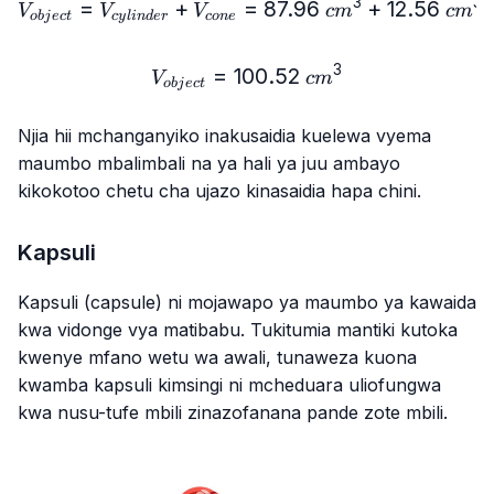
3
3
=
+
=
V_{object}=V_{cylinder
87.96
+
12.56
V
V
V
c
m
c
m
o
bj
ec
t
cy
l
in
d
er
co
n
e
3
=
100.52
V_{object}=100.52\ cm^
V
c
m
o
bj
ec
t
Njia hii mchanganyiko inakusaidia kuelewa vyema
maumbo mbalimbali na ya hali ya juu ambayo
kikokotoo chetu cha ujazo kinasaidia hapa chini.
Kapsuli
Kapsuli (capsule) ni mojawapo ya maumbo ya kawaida
kwa vidonge vya matibabu. Tukitumia mantiki kutoka
kwenye mfano wetu wa awali, tunaweza kuona
kwamba kapsuli kimsingi ni mcheduara uliofungwa
kwa nusu-tufe mbili zinazofanana pande zote mbili.