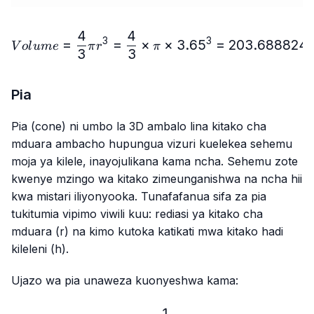
4
4
Volume = \frac{4}{3}πr^
3
3
=
=
×
×
3.6
5
=
203.688824
V
o
l
u
m
e
π
r
π
3
3
Pia
Pia (cone) ni umbo la 3D ambalo lina kitako cha
mduara ambacho hupungua vizuri kuelekea sehemu
moja ya kilele, inayojulikana kama ncha. Sehemu zote
kwenye mzingo wa kitako zimeunganishwa na ncha hii
kwa mistari iliyonyooka. Tunafafanua sifa za pia
tukitumia vipimo viwili kuu: rediasi ya kitako cha
mduara (r) na kimo kutoka katikati mwa kitako hadi
kileleni (h).
Ujazo wa pia unaweza kuonyeshwa kama:
1