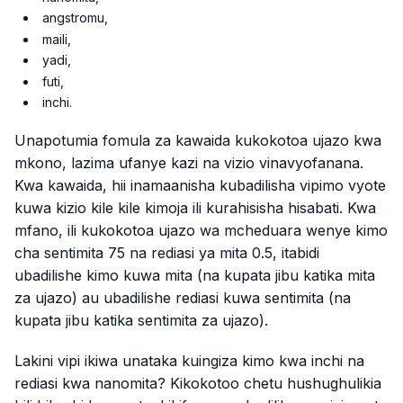
angstromu,
maili,
yadi,
futi,
inchi.
Unapotumia fomula za kawaida kukokotoa ujazo kwa
mkono, lazima ufanye kazi na vizio vinavyofanana.
Kwa kawaida, hii inamaanisha kubadilisha vipimo vyote
kuwa kizio kile kile kimoja ili kurahisisha hisabati. Kwa
mfano, ili kukokotoa ujazo wa mcheduara wenye kimo
cha sentimita 75 na rediasi ya mita 0.5, itabidi
ubadilishe kimo kuwa mita (na kupata jibu katika mita
za ujazo) au ubadilishe rediasi kuwa sentimita (na
kupata jibu katika sentimita za ujazo).
Lakini vipi ikiwa unataka kuingiza kimo kwa inchi na
rediasi kwa nanomita? Kikokotoo chetu hushughulikia