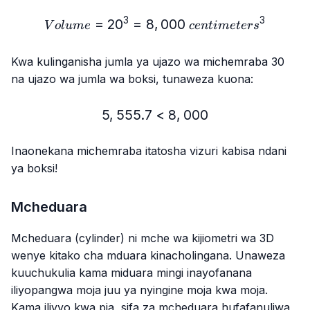
3
3
=
2
0
=
8
,
Volume = 20³ = 8,000\ c
000
V
o
l
u
m
e
ce
n
t
im
e
t
er
s
Kwa kulinganisha jumla ya ujazo wa michemraba 30
na ujazo wa jumla wa boksi, tunaweza kuona:
5
,
555.7
5,555.7 < 8,000
<
8
,
000
Inaonekana michemraba itatosha vizuri kabisa ndani
ya boksi!
Mcheduara
Mcheduara (cylinder) ni mche wa kijiometri wa 3D
wenye kitako cha mduara kinacholingana. Unaweza
kuuchukulia kama miduara mingi inayofanana
iliyopangwa moja juu ya nyingine moja kwa moja.
Kama ilivyo kwa pia, sifa za mcheduara hufafanuliwa