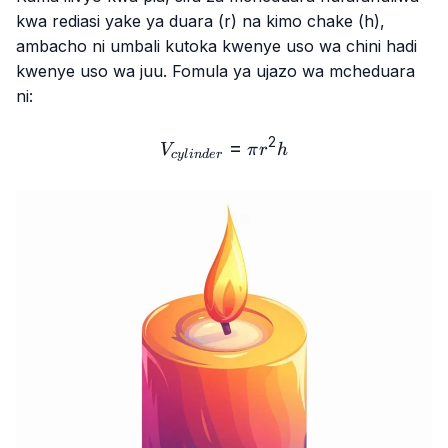
kwa rediasi yake ya duara (r) na kimo chake (h),
ambacho ni umbali kutoka kwenye uso wa chini hadi
kwenye uso wa juu. Fomula ya ujazo wa mcheduara
ni:
2
V_{cylinder}=π r^2h
=
V
π
r
h
cy
l
in
d
er