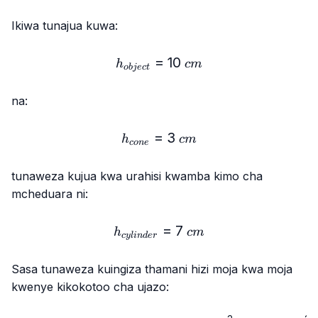
Ikiwa tunajua kuwa:
=
h_{object}=10\ cm
10
h
c
m
o
bj
ec
t
na:
=
h_{cone}=3\ cm
3
h
c
m
co
n
e
tunaweza kujua kwa urahisi kwamba kimo cha
mcheduara ni:
h_{cylinder}=7\ cm
=
7
h
c
m
cy
l
in
d
er
Sasa tunaweza kuingiza thamani hizi moja kwa moja
kwenye kikokotoo cha ujazo: