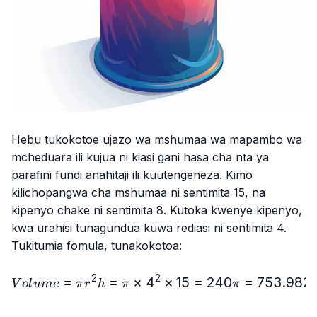
Hebu tukokotoe ujazo wa mshumaa wa mapambo wa
mcheduara ili kujua ni kiasi gani hasa cha nta ya
parafini fundi anahitaji ili kuutengeneza. Kimo
kilichopangwa cha mshumaa ni sentimita 15, na
kipenyo chake ni sentimita 8. Kutoka kwenye kipenyo,
kwa urahisi tunagundua kuwa rediasi ni sentimita 4.
Tukitumia fomula, tunakokotoa:
2
2
=
=
×
4
Volume = πr^2h = π × 4^
×
15
=
240
=
753.982
V
o
l
u
m
e
π
r
h
π
π