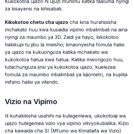
Kukokotoa ujazo ni ujuzi muhimu katika taaluma nyingi
za kisayansi na kihisabati.
Kikokotoo chetu cha ujazo
cha kina hurahisisha
mchakato huu kwa kusaidia vipimo mbalimbali na aina
nyingi za maumbo ya 3D. Zaidi ya hayo, kikokotoo
hakikupi tu jibu la mwisho; kinaonyesha fomula halisi
ya ujazo na kukuongoza katika mchakato wa
kukokotoa hatua kwa hatua. Katika mwongozo huu,
tutachunguza jinsi ya kukokotoa ujazo, kuelezea
fomula za maumbo mbalimbali ya kijiometri, na kupitia
mifano halisi ya vitendo.
Vizio na Vipimo
Ili kuhakikisha usahihi na kutegemewa, ukokotoaji wa
ujazo hutegemea vizio vya vipimo vilivyokubalika. Kizio
cha kawaida cha SI (Mfumo wa Kimataifa wa Vizio)