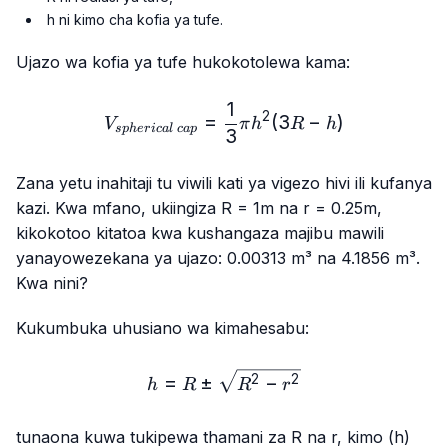
h ni kimo cha kofia ya tufe.
Ujazo wa kofia ya tufe hukokotolewa kama:
1
V_{spherical\ cap}=\frac
2
=
(
3
−
)
V
π
h
R
h
s
p
h
er
i
c
a
l
c
a
p
3
Zana yetu inahitaji tu viwili kati ya vigezo hivi ili kufanya
kazi. Kwa mfano, ukiingiza R = 1m na r = 0.25m,
kikokotoo kitatoa kwa kushangaza majibu mawili
yanayowezekana ya ujazo: 0.00313 m³ na 4.1856 m³.
Kwa nini?
Kukumbuka uhusiano wa kimahesabu:
h=R±\sqrt{R^2-r^2}
=
±
−
2
2
h
R
R
r
tunaona kuwa tukipewa thamani za R na r, kimo (h)