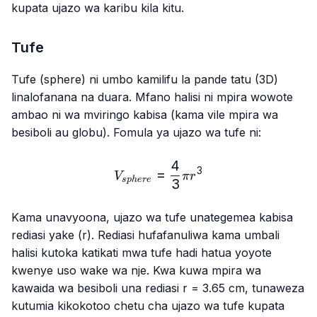
kupata ujazo wa karibu kila kitu.
Tufe
Tufe (sphere) ni umbo kamilifu la pande tatu (3D)
linalofanana na duara. Mfano halisi ni mpira wowote
ambao ni wa mviringo kabisa (kama vile mpira wa
besiboli au globu). Fomula ya ujazo wa tufe ni:
4
V_{sphere}=\frac{4}{3}π
3
=
V
π
r
s
p
h
ere
3
Kama unavyoona, ujazo wa tufe unategemea kabisa
rediasi yake (r). Rediasi hufafanuliwa kama umbali
halisi kutoka katikati mwa tufe hadi hatua yoyote
kwenye uso wake wa nje. Kwa kuwa mpira wa
kawaida wa besiboli una rediasi r = 3.65 cm, tunaweza
kutumia kikokotoo chetu cha ujazo wa tufe kupata