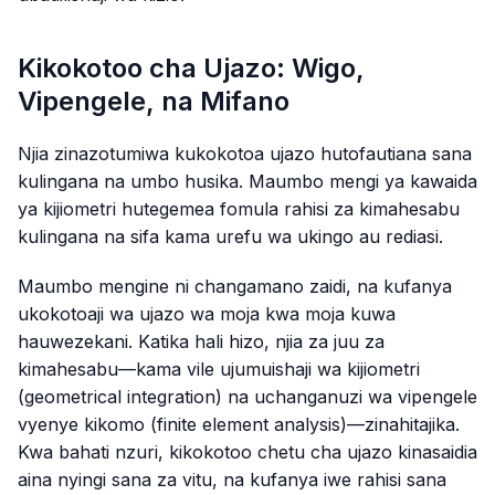
Kikokotoo cha Ujazo: Wigo,
Vipengele, na Mifano
Njia zinazotumiwa kukokotoa ujazo hutofautiana sana
kulingana na umbo husika. Maumbo mengi ya kawaida
ya kijiometri hutegemea fomula rahisi za kimahesabu
kulingana na sifa kama urefu wa ukingo au rediasi.
Maumbo mengine ni changamano zaidi, na kufanya
ukokotoaji wa ujazo wa moja kwa moja kuwa
hauwezekani. Katika hali hizo, njia za juu za
kimahesabu—kama vile ujumuishaji wa kijiometri
(geometrical integration) na uchanganuzi wa vipengele
vyenye kikomo (finite element analysis)—zinahitajika.
Kwa bahati nzuri, kikokotoo chetu cha ujazo kinasaidia
aina nyingi sana za vitu, na kufanya iwe rahisi sana