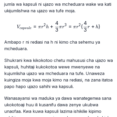
jumla wa kapsuli ni ujazo wa mcheduara wake wa kati
ukijumlishwa na ujazo wa tufe moja.
4
4
V_{capsule} = πr^2h + \fr
2
3
2
=
+
=
(
+
)
V
π
r
h
π
r
π
r
r
h
c
a
p
s
u
l
e
3
3
Ambapo r ni rediasi na h ni kimo cha sehemu ya
mcheduara.
Shukrani kwa kikokotoo chetu mahususi cha ujazo wa
kapsuli, huhitaji kukokotoa wewe mwenyewe na
kujumlisha ujazo wa mcheduara na tufe. Unaweza
kuingiza moja kwa moja kimo na rediasi, na zana itatoa
papo hapo ujazo sahihi wa kapsuli.
Wanasayansi wa maduka ya dawa wanategemea sana
ukokotoaji huu ili kusanifu dawa zenye ukubwa
unaofaa. Kwa kuwa kapsuli lazima ishikilie kipimo