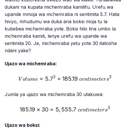
dukani na kupata michemraba kamilifu. Urefu wa
upande mmoja wa mchemraba ni sentimita 5.7. Hata
hivyo, mhudumu wa duka ana boksi moja tu la
kubebea michemraba yote. Boksi hilo lina umbo la
mchemraba kamili, lenye urefu wa upande wa
sentimita 20. Je, michemraba yetu yote 30 itatosha
ndani yake?
Ujazo wa michemraba:
3
3
=
5.
7
=
185.19
Volume = 5.7³ = 185.19\ 
V
o
l
u
m
e
ce
n
t
im
e
t
er
s
Jumla ya ujazo wa michemraba 30 utakuwa:
3
185.19
×
30
=
5
,
555.7
185.19 × 30 = 5,555.7\ c
ce
n
t
im
e
t
er
s
Ujazo wa boksi: