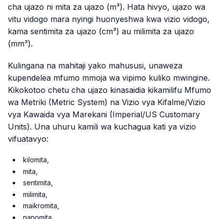
cha ujazo ni mita za ujazo (m³). Hata hivyo, ujazo wa
vitu vidogo mara nyingi huonyeshwa kwa vizio vidogo,
kama sentimita za ujazo (cm³) au milimita za ujazo
(mm³).
Kulingana na mahitaji yako mahususi, unaweza
kupendelea mfumo mmoja wa vipimo kuliko mwingine.
Kikokotoo chetu cha ujazo kinasaidia kikamilifu Mfumo
wa Metriki (Metric System) na Vizio vya Kifalme/Vizio
vya Kawaida vya Marekani (Imperial/US Customary
Units). Una uhuru kamili wa kuchagua kati ya vizio
vifuatavyo:
kilomita,
mita,
sentimita,
milimita,
maikromita,
nanomita,