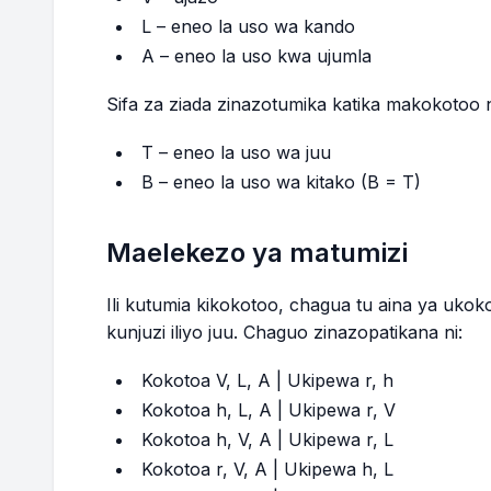
L – eneo la uso wa kando
A – eneo la uso kwa ujumla
Sifa za ziada zinazotumika katika makokotoo 
T – eneo la uso wa juu
B – eneo la uso wa kitako (B = T)
Maelekezo ya matumizi
Ili kutumia kikokotoo, chagua tu aina ya uk
kunjuzi iliyo juu. Chaguo zinazopatikana ni:
Kokotoa V, L, A | Ukipewa r, h
Kokotoa h, L, A | Ukipewa r, V
Kokotoa h, V, A | Ukipewa r, L
Kokotoa r, V, A | Ukipewa h, L