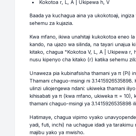
Kokotoa r, L, A | Ukipewa h, V
Baada ya kuchagua aina ya ukokotoaji, ingiza
sehemu za kujazia.
Kwa mfano, ikiwa unahitaji kukokotoa eneo la
kando, na ujazo wa silinda, na tayari unajua 
kitako, chagua "Kokotoa V, L, A | Ukipewa r, h"
nusu kipenyo cha kitako (r) katika sehemu zil
Unaweza pia kubinafsisha thamani ya π (Pi) i
Thamani chaguo-msingi ni 3.1415926535898.
ulinzi uliojengewa ndani: ukiweka thamani iliyo
kihisabati ya π (kwa mfano, ukiweka π = 10),
thamani chaguo-msingi ya 3.1415926535898 ili 
Hatimaye, chagua vipimo vyako unavyopendelea 
yadi, futi, inchi) na uchague idadi ya tarakimu
majibu yako ya mwisho.