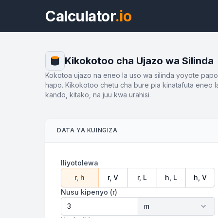
Calculator
.io
Kikokotoo cha Ujazo wa Silinda
Kokotoa ujazo na eneo la uso wa silinda yoyote papo
hapo. Kikokotoo chetu cha bure pia kinatafuta eneo l
kando, kitako, na juu kwa urahisi.
DATA YA KUINGIZA
Iliyotolewa
r, h
r, V
r, L
h, L
h, V
Nusu kipenyo (r)