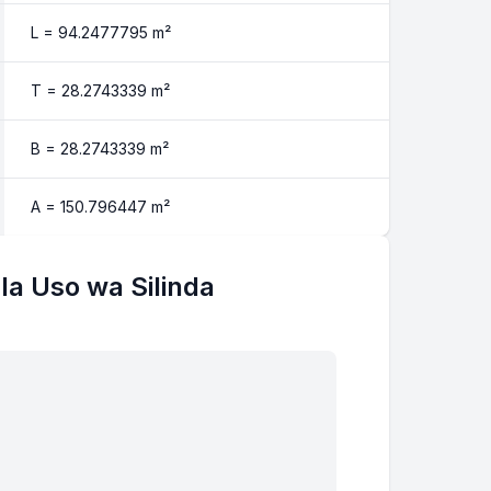
L =
94.2477795
m²
T =
28.2743339
m²
B =
28.2743339
m²
A =
150.796447
m²
la Uso wa Silinda