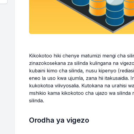
Kikokotoo hiki chenye matumizi mengi cha sil
zinazokosekana za silinda kulingana na vigezo
kubaini kimo cha silinda, nusu kipenyo (redias
eneo la uso kwa ujumla, zana hii itakusaidia. Ing
kukokotoa vilivyosalia. Kutokana na urahisi w
mshikio kama kikokotoo cha ujazo wa silinda 
silinda.
Orodha ya vigezo