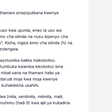
 thamani zinazojulikana kwenye
 uso kwa ujumla, eneo la uso wa
kimo cha silinda na nusu kipenyo cha
. Kisha, ingiza kimo cha silinda (h) na
izotengwa.
nayotumika katika makokotoo.
 Kumbuka kwamba kikokotoo kina
 mbali sana na thamani halisi ya
 kitarudi moja kwa moja kwenye
kuhakikisha usahihi.
(mita, sentimita, milimita, maili,
 muhimu (hadi 9) kwa ajili ya kukadiria