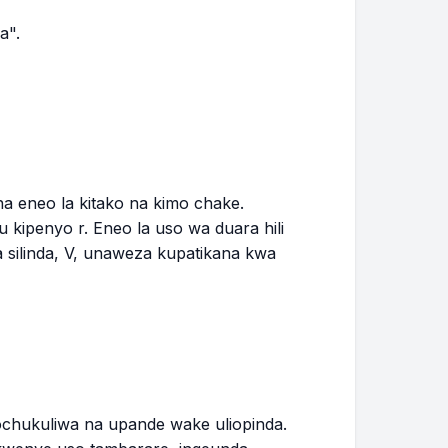
a".
a eneo la kitako na kimo chake.
u kipenyo r. Eneo la uso wa duara hili
 silinda, V, unaweza kupatikana kwa
lochukuliwa na upande wake uliopinda.