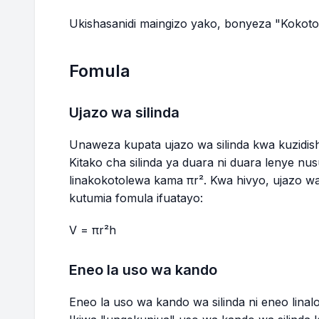
Ukishasanidi maingizo yako, bonyeza "Kokoto
Fomula
Ujazo wa silinda
Unaweza kupata ujazo wa silinda kwa kuzidish
Kitako cha silinda ya duara ni duara lenye nus
linakokotolewa kama πr². Kwa hivyo, ujazo wa
kutumia fomula ifuatayo:
V = πr²h
Eneo la uso wa kando
Eneo la uso wa kando wa silinda ni eneo lina