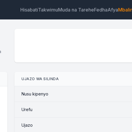
Hisabati
Takwimu
Muda na Tarehe
Fedha
Afya
Mbali
a
Wijeti
Kiungo
Maandishi
HTML
UJAZO WA SILINDA
Muhtasari Kikokotoo cha Ujazo wa Silinda: Fomula, Ga
na Lita Wijeti
Nusu kipenyo
Urefu
Ujazo