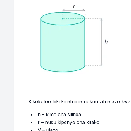
Kikokotoo hiki kinatumia nukuu zifuatazo kwa s
h – kimo cha silinda
r – nusu kipenyo cha kitako
V – ujazo