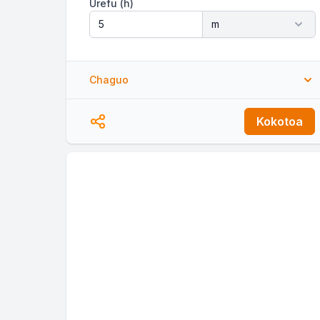
Urefu (h)
Chaguo
pi (π)
Kokotoa