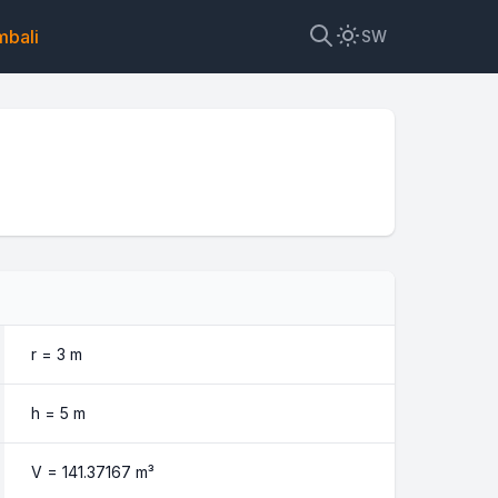
mbali
SW
loni
r =
3
m
h =
5
m
V =
141.37167
m³