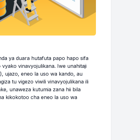
inda ya duara hutafuta papo hapo sifa
 vyako vinavyojulikana. Iwe unahitaji
i), ujazo, eneo la uso wa kando, au
iza tu vigezo viwili vinavyojulikana ili
ake, unaweza kutumia zana hii bila
na kikokotoo cha eneo la uso wa