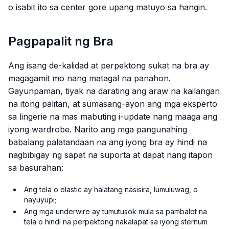
o isabit ito sa center gore upang matuyo sa hangin.
Pagpapalit ng Bra
Ang isang de-kalidad at perpektong sukat na bra ay
magagamit mo nang matagal na panahon.
Gayunpaman, tiyak na darating ang araw na kailangan
na itong palitan, at sumasang-ayon ang mga eksperto
sa lingerie na mas mabuting i-update nang maaga ang
iyong wardrobe. Narito ang mga pangunahing
babalang palatandaan na ang iyong bra ay hindi na
nagbibigay ng sapat na suporta at dapat nang itapon
sa basurahan:
Ang tela o elastic ay halatang nasisira, lumuluwag, o
nayuyupi;
Ang mga underwire ay tumutusok mula sa pambalot na
tela o hindi na perpektong nakalapat sa iyong sternum