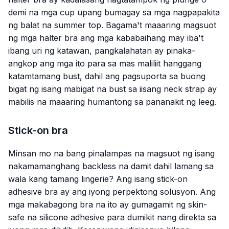
demi na mga cup upang bumagay sa mga nagpapakita
ng balat na summer top. Bagama't maaaring magsuot
ng mga halter bra ang mga kababaihang may iba't
ibang uri ng katawan, pangkalahatan ay pinaka-
angkop ang mga ito para sa mas maliliit hanggang
katamtamang bust, dahil ang pagsuporta sa buong
bigat ng isang mabigat na bust sa iisang neck strap ay
mabilis na maaaring humantong sa pananakit ng leeg.
Stick-on bra
Minsan mo na bang pinalampas na magsuot ng isang
nakamamanghang backless na damit dahil lamang sa
wala kang tamang lingerie? Ang isang stick-on
adhesive bra ay ang iyong perpektong solusyon. Ang
mga makabagong bra na ito ay gumagamit ng skin-
safe na silicone adhesive para dumikit nang direkta sa