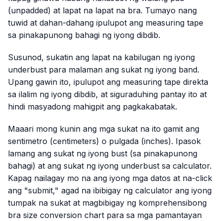
(unpadded) at lapat na lapat na bra. Tumayo nang
tuwid at dahan-dahang ipulupot ang measuring tape
sa pinakapunong bahagi ng iyong dibdib.
Susunod, sukatin ang lapat na kabilugan ng iyong
underbust para malaman ang sukat ng iyong band.
Upang gawin ito, ipulupot ang measuring tape direkta
sa ilalim ng iyong dibdib, at siguraduhing pantay ito at
hindi masyadong mahigpit ang pagkakabatak.
Maaari mong kunin ang mga sukat na ito gamit ang
sentimetro (centimeters) o pulgada (inches). Ipasok
lamang ang sukat ng iyong bust (sa pinakapunong
bahagi) at ang sukat ng iyong underbust sa calculator.
Kapag nailagay mo na ang iyong mga datos at na-click
ang "submit," agad na ibibigay ng calculator ang iyong
tumpak na sukat at magbibigay ng komprehensibong
bra size conversion chart para sa mga pamantayan