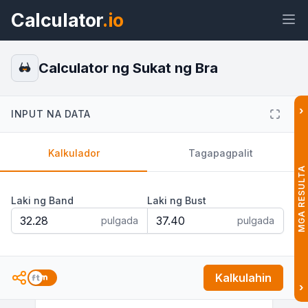
Calculator
.io
Calculator ng Sukat ng Bra
›
INPUT NA DATA
Widget
Link
Teksto
HTML
Kalkulador
Tagapagpalit
Preview Calculator ng Sukat ng Bra
MGA RESULTA
Widget
Laki ng Band
Laki ng Bust
pulgada
pulgada
Kalkulahin
›