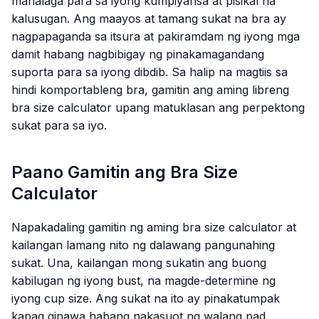
mahalaga para sa iyong kumpiyansa at pisikal na
kalusugan. Ang maayos at tamang sukat na bra ay
nagpapaganda sa itsura at pakiramdam ng iyong mga
damit habang nagbibigay ng pinakamagandang
suporta para sa iyong dibdib. Sa halip na magtiis sa
hindi komportableng bra, gamitin ang aming libreng
bra size calculator upang matuklasan ang perpektong
sukat para sa iyo.
Paano Gamitin ang Bra Size
Calculator
Napakadaling gamitin ng aming bra size calculator at
kailangan lamang nito ng dalawang pangunahing
sukat. Una, kailangan mong sukatin ang buong
kabilugan ng iyong bust, na magde-determine ng
iyong cup size. Ang sukat na ito ay pinakatumpak
kapag ginawa habang nakasuot ng walang pad