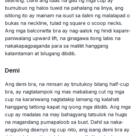
seaming. Dahil ang itaas na gilid ng mga cup ay
bumubuo ng halos tuwid na pahalang na linya, ang
istilong ito ay mainam na isuot sa ilalim ng malalapad o
bukas na neckline, tulad ng square o scoop necks.
Ang mga balconette bra ay nag-aalok ng hindi kapani-
paniwalang upward lift, na ginagawa itong labis na
nakakapagpaganda para sa maliliit hanggang
katamtaman at bilugang dibdib.
Demi
Ang demi bra, na minsan ay tinutukoy bilang half-cup
bra, ay nagtatampok ng mas mababang cut ng mga
cup na karaniwang nagtatakip lamang ng kalahati
hanggang tatlong-kapat ng iyong mga dibdib. Ang mga
cup ay madalas na may bahagyang tatsulok na hugis
na magandang pumapaloob sa bust. Dahil sa naka-
anggulong disenyo ng cup nito, ang isang demi bra ay