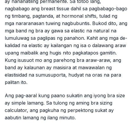
ay nananatiling permanente. Sa totoo lang,
nagbabago ang breast tissue dahil sa pagbabago-bago
ng timbang, pagtanda, at hormonal shifts, tulad ng
mga nararanasan tuwing nagbubuntis. Bukod dito, ang
mga band ng bra ay gawa sa elastic na natural na
lumuluwag sa paglipas ng panahon. Kahit ang mga de-
kalidad na elastic ay kailangan ng isa o dalawang araw
upang maibalik ang hugis nito pagkatapos gamitin.
Kung isusuot mo ang parehong bra araw-araw, ang
band ay kalaunan ay masisira at mawawalan ng
elastisidad na sumusuporta, hudyat na oras na para
palitan ito.
Ang pag-aaral kung paano sukatin ang iyong bra size
ay simple lamang. Sa tulong ng aming bra sizing
calculator, ang pagkuha ng perpektong sukat ay
aabutin lamang ng ilang minuto.