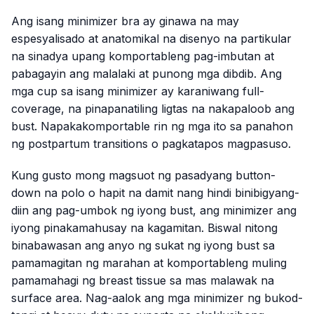
Ang isang minimizer bra ay ginawa na may
espesyalisado at anatomikal na disenyo na partikular
na sinadya upang komportableng pag-imbutan at
pabagayin ang malalaki at punong mga dibdib. Ang
mga cup sa isang minimizer ay karaniwang full-
coverage, na pinapanatiling ligtas na nakapaloob ang
bust. Napakakomportable rin ng mga ito sa panahon
ng postpartum transitions o pagkatapos magpasuso.
Kung gusto mong magsuot ng pasadyang button-
down na polo o hapit na damit nang hindi binibigyang-
diin ang pag-umbok ng iyong bust, ang minimizer ang
iyong pinakamahusay na kagamitan. Biswal nitong
binabawasan ang anyo ng sukat ng iyong bust sa
pamamagitan ng marahan at komportableng muling
pamamahagi ng breast tissue sa mas malawak na
surface area. Nag-aalok ang mga minimizer ng bukod-