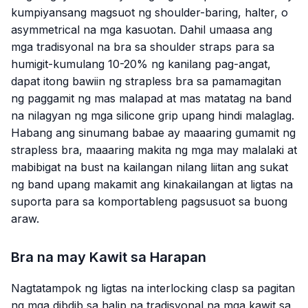
kumpiyansang magsuot ng shoulder-baring, halter, o
asymmetrical na mga kasuotan. Dahil umaasa ang
mga tradisyonal na bra sa shoulder straps para sa
humigit-kumulang 10-20% ng kanilang pag-angat,
dapat itong bawiin ng strapless bra sa pamamagitan
ng paggamit ng mas malapad at mas matatag na band
na nilagyan ng mga silicone grip upang hindi malaglag.
Habang ang sinumang babae ay maaaring gumamit ng
strapless bra, maaaring makita ng mga may malalaki at
mabibigat na bust na kailangan nilang liitan ang sukat
ng band upang makamit ang kinakailangan at ligtas na
suporta para sa komportableng pagsusuot sa buong
araw.
Bra na may Kawit sa Harapan
Nagtatampok ng ligtas na interlocking clasp sa pagitan
ng mga dibdib sa halip na tradisyonal na mga kawit sa