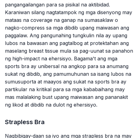
pangangailangan para sa pisikal na aktibidad.
Karaniwan silang nagtatampok ng mga disenyong may
mataas na coverage na ganap na sumasaklaw o
nagko-compress sa mga dibdib upang maiwasan ang
paggalaw. Ang pangunahing tungkulin nila ay upang
lubos na bawasan ang pagtalbog at protektahan ang
maselang breast tissue mula sa pag-uunat sa panahon
ng high-impact na ehersisyo. Bagama't ang mga
sports bra ay unibersal na angkop para sa anumang
sukat ng dibdib, ang pamumuhunan sa isang lubos na
sumusuporta at maayos ang sukat na sports bra ay
partikular na kritikal para sa mga kababaihang may
mas malalaking bust upang maiwasan ang pananakit
ng likod at dibdib na dulot ng ehersisyo.
Strapless Bra
Nagbibigay-daan sa iyo ang mga strapless bra na may