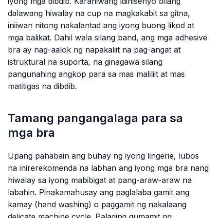
iyong mga dibdib. Karaniwang idinisenyo bilang
dalawang hiwalay na cup na magkakabit sa gitna,
iniiwan nitong nakalantad ang iyong buong likod at
mga balikat. Dahil wala silang band, ang mga adhesive
bra ay nag-aalok ng napakaliit na pag-angat at
istruktural na suporta, na ginagawa silang
pangunahing angkop para sa mas maliliit at mas
matitigas na dibdib.
Tamang pangangalaga para sa
mga bra
Upang pahabain ang buhay ng iyong lingerie, lubos
na inirerekomenda na labhan ang iyong mga bra nang
hiwalay sa iyong mabibigat at pang-araw-araw na
labahin. Pinakamahusay ang paglalaba gamit ang
kamay (hand washing) o paggamit ng nakalaang
delicate machine cycle. Palaging gumamit ng