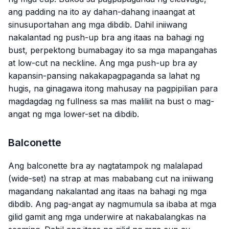
ang padding na ito ay dahan-dahang inaangat at
sinusuportahan ang mga dibdib. Dahil iniiwang
nakalantad ng push-up bra ang itaas na bahagi ng
bust, perpektong bumabagay ito sa mga mapangahas
at low-cut na neckline. Ang mga push-up bra ay
kapansin-pansing nakakapagpaganda sa lahat ng
hugis, na ginagawa itong mahusay na pagpipilian para
magdagdag ng fullness sa mas maliliit na bust o mag-
angat ng mga lower-set na dibdib.
Balconette
Ang balconette bra ay nagtatampok ng malalapad
(wide-set) na strap at mas mababang cut na iniiwang
magandang nakalantad ang itaas na bahagi ng mga
dibdib. Ang pag-angat ay nagmumula sa ibaba at mga
gilid gamit ang mga underwire at nakabalangkas na