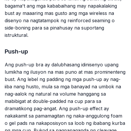
bagama't ang mga kababaihang may napakalaking
bust ay maaaring mas gusto ang mga wireless na
disenyo na nagtatampok ng reinforced seaming o
side-boning para sa pinahusay na suportang
istruktural.
Push-up
Ang push-up bra ay dalubhasang idinisenyo upang
lumikha ng ilusyon na mas puno at mas prominenteng
bust. Ang lebel ng padding ng mga push-up ay nag-
iiba nang husto, mula sa mga banayad na umbok na
nag-aalok ng natural na volume hanggang sa
mabibigat at double-padded na cup para sa
dramatikong pag-angat. Ang push-up effect ay
nakakamit sa pamamagitan ng naka-anggulong foam
o gel pads na nakaposisyon sa loob ng ibabang kurba
ng mga cup. Bukod sa pagpapaganda ng cleavage,