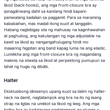
likod (back-hooks), ang mga front-closure bra ay
ipinagdiriwang dahil sa kanilang hindi kapani-
paniwalang kadalian sa paggamit. Para sa maraming
kababaihan, mas madali itong isuot at tanggalin.
Habang nagbibigay sila ng mahusay na kaginhawahan
at paghubog, ang kakulangan ng mga adjustable na
kawit sa likod ay nangangahulugang hindi mo
maaaring higpitan ang band kapag luma na ang elastic.
Lumilikha ang mga front-closure bra ng magandang
makinis na silweta sa likod at perpektong pumupuri sa
lahat ng hugis ng dibdib.
Halter
Eksklusibong idinisenyo upang isuot sa ilalim ng halter-
neck na damit, nagtatampok ang bra na ito ng iisang
strap na ligtas na umiikot sa likod ng leeg. Ang mga
halter bra ay kadalasang nagtatampok ng plunge o