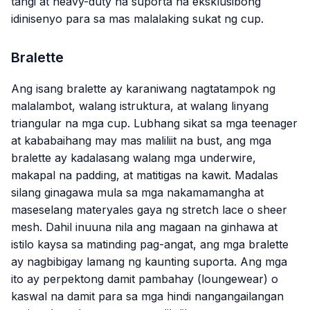
tangi at heavy-duty na suporta na eksklusibong
idinisenyo para sa mas malalaking sukat ng cup.
Bralette
Ang isang bralette ay karaniwang nagtatampok ng
malalambot, walang istruktura, at walang linyang
triangular na mga cup. Lubhang sikat sa mga teenager
at kababaihang may mas maliliit na bust, ang mga
bralette ay kadalasang walang mga underwire,
makapal na padding, at matitigas na kawit. Madalas
silang ginagawa mula sa mga nakamamangha at
maseselang materyales gaya ng stretch lace o sheer
mesh. Dahil inuuna nila ang magaan na ginhawa at
istilo kaysa sa matinding pag-angat, ang mga bralette
ay nagbibigay lamang ng kaunting suporta. Ang mga
ito ay perpektong damit pambahay (loungewear) o
kaswal na damit para sa mga hindi nangangailangan