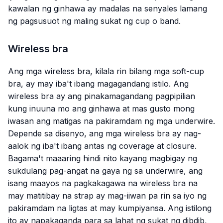
kawalan ng ginhawa ay madalas na senyales lamang
ng pagsusuot ng maling sukat ng cup o band.
Wireless bra
Ang mga wireless bra, kilala rin bilang mga soft-cup
bra, ay may iba't ibang magagandang istilo. Ang
wireless bra ay ang pinakamagandang pagpipilian
kung inuuna mo ang ginhawa at mas gusto mong
iwasan ang matigas na pakiramdam ng mga underwire.
Depende sa disenyo, ang mga wireless bra ay nag-
aalok ng iba't ibang antas ng coverage at closure.
Bagama't maaaring hindi nito kayang magbigay ng
sukdulang pag-angat na gaya ng sa underwire, ang
isang maayos na pagkakagawa na wireless bra na
may matitibay na strap ay mag-iiwan pa rin sa iyo ng
pakiramdam na ligtas at may kumpiyansa. Ang istilong
ito ay napakaganda para sa lahat ng sukat ng dibdib,