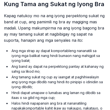
Kung Tama ang Sukat ng Iyong Bra
Kapag natukoy mo na ang iyong perpektong sukat ng
band at cup, ang pamimili ng bra ay magiging mas
madali. Upang makumpirma na ang iyong bagong bra
ay may tamang sukat at nagbibigay ng sapat na
suporta, hanapin ang mga senyales na ito:
Ang mga strap ay dapat komportableng nananatili sa
iyong mga balikat nang hindi bumaon nang mahigpit sa
iyong balat;
Ang band ay dapat na perpektong pantay at kahanay ng
sahig sa likod mo;
Ang tamang sukat ng cup ay iaangat at paghihiwalayin
ang iyong mga dibdib nang hindi ito pinipipi o idinidiin sa
iyong dibdib;
Hindi dapat umapaw o lumabas ang laman ng dibdib sa
itaas o sa gilid ng mga cup;
Halos hindi napapansin ang bra at nananatiling
napakakomportable kahit ikaw ay nakaupo, nakatayo, o