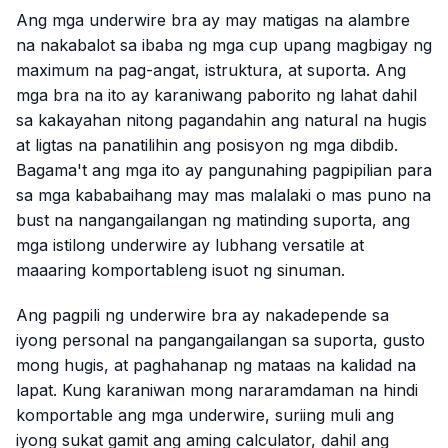
Ang mga underwire bra ay may matigas na alambre
na nakabalot sa ibaba ng mga cup upang magbigay ng
maximum na pag-angat, istruktura, at suporta. Ang
mga bra na ito ay karaniwang paborito ng lahat dahil
sa kakayahan nitong pagandahin ang natural na hugis
at ligtas na panatilihin ang posisyon ng mga dibdib.
Bagama't ang mga ito ay pangunahing pagpipilian para
sa mga kababaihang may mas malalaki o mas puno na
bust na nangangailangan ng matinding suporta, ang
mga istilong underwire ay lubhang versatile at
maaaring komportableng isuot ng sinuman.
Ang pagpili ng underwire bra ay nakadepende sa
iyong personal na pangangailangan sa suporta, gusto
mong hugis, at paghahanap ng mataas na kalidad na
lapat. Kung karaniwan mong nararamdaman na hindi
komportable ang mga underwire, suriing muli ang
iyong sukat gamit ang aming calculator, dahil ang