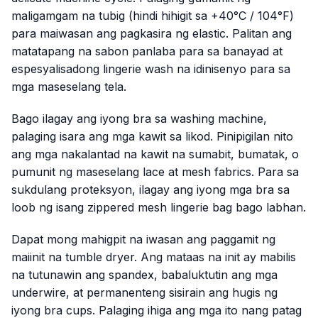
maligamgam na tubig (hindi hihigit sa +40°C / 104°F)
para maiwasan ang pagkasira ng elastic. Palitan ang
matatapang na sabon panlaba para sa banayad at
espesyalisadong lingerie wash na idinisenyo para sa
mga maseselang tela.
Bago ilagay ang iyong bra sa washing machine,
palaging isara ang mga kawit sa likod. Pinipigilan nito
ang mga nakalantad na kawit na sumabit, bumatak, o
pumunit ng maseselang lace at mesh fabrics. Para sa
sukdulang proteksyon, ilagay ang iyong mga bra sa
loob ng isang zippered mesh lingerie bag bago labhan.
Dapat mong mahigpit na iwasan ang paggamit ng
maiinit na tumble dryer. Ang mataas na init ay mabilis
na tutunawin ang spandex, babaluktutin ang mga
underwire, at permanenteng sisirain ang hugis ng
iyong bra cups. Palaging ihiga ang mga ito nang patag