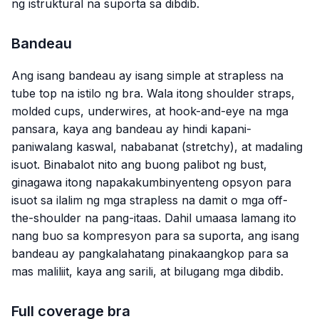
ng istruktural na suporta sa dibdib.
Bandeau
Ang isang bandeau ay isang simple at strapless na
tube top na istilo ng bra. Wala itong shoulder straps,
molded cups, underwires, at hook-and-eye na mga
pansara, kaya ang bandeau ay hindi kapani-
paniwalang kaswal, nababanat (stretchy), at madaling
isuot. Binabalot nito ang buong palibot ng bust,
ginagawa itong napakakumbinyenteng opsyon para
isuot sa ilalim ng mga strapless na damit o mga off-
the-shoulder na pang-itaas. Dahil umaasa lamang ito
nang buo sa kompresyon para sa suporta, ang isang
bandeau ay pangkalahatang pinakaangkop para sa
mas maliliit, kaya ang sarili, at bilugang mga dibdib.
Full coverage bra