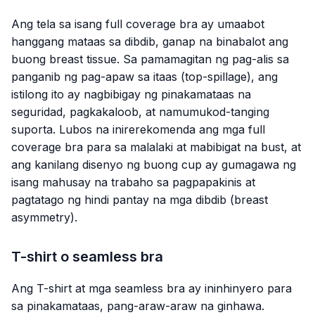
Ang tela sa isang full coverage bra ay umaabot
hanggang mataas sa dibdib, ganap na binabalot ang
buong breast tissue. Sa pamamagitan ng pag-alis sa
panganib ng pag-apaw sa itaas (top-spillage), ang
istilong ito ay nagbibigay ng pinakamataas na
seguridad, pagkakaloob, at namumukod-tanging
suporta. Lubos na inirerekomenda ang mga full
coverage bra para sa malalaki at mabibigat na bust, at
ang kanilang disenyo ng buong cup ay gumagawa ng
isang mahusay na trabaho sa pagpapakinis at
pagtatago ng hindi pantay na mga dibdib (breast
asymmetry).
T-shirt o seamless bra
Ang T-shirt at mga seamless bra ay ininhinyero para
sa pinakamataas, pang-araw-araw na ginhawa.