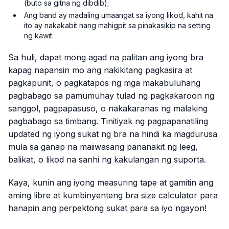
(buto sa gitna ng dibdib);
Ang band ay madaling umaangat sa iyong likod, kahit na
ito ay nakakabit nang mahigpit sa pinakasikip na setting
ng kawit.
Sa huli, dapat mong agad na palitan ang iyong bra
kapag napansin mo ang nakikitang pagkasira at
pagkapunit, o pagkatapos ng mga makabuluhang
pagbabago sa pamumuhay tulad ng pagkakaroon ng
sanggol, pagpapasuso, o nakakaranas ng malaking
pagbabago sa timbang. Tinitiyak ng pagpapanatiling
updated ng iyong sukat ng bra na hindi ka magdurusa
mula sa ganap na maiiwasang pananakit ng leeg,
balikat, o likod na sanhi ng kakulangan ng suporta.
Kaya, kunin ang iyong measuring tape at gamitin ang
aming libre at kumbinyenteng bra size calculator para
hanapin ang perpektong sukat para sa iyo ngayon!