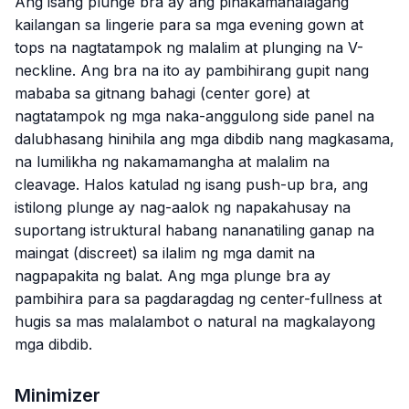
Ang isang plunge bra ay ang pinakamahalagang
kailangan sa lingerie para sa mga evening gown at
tops na nagtatampok ng malalim at plunging na V-
neckline. Ang bra na ito ay pambihirang gupit nang
mababa sa gitnang bahagi (center gore) at
nagtatampok ng mga naka-anggulong side panel na
dalubhasang hinihila ang mga dibdib nang magkasama,
na lumilikha ng nakamamangha at malalim na
cleavage. Halos katulad ng isang push-up bra, ang
istilong plunge ay nag-aalok ng napakahusay na
suportang istruktural habang nananatiling ganap na
maingat (discreet) sa ilalim ng mga damit na
nagpapakita ng balat. Ang mga plunge bra ay
pambihira para sa pagdaragdag ng center-fullness at
hugis sa mas malalambot o natural na magkalayong
mga dibdib.
Minimizer