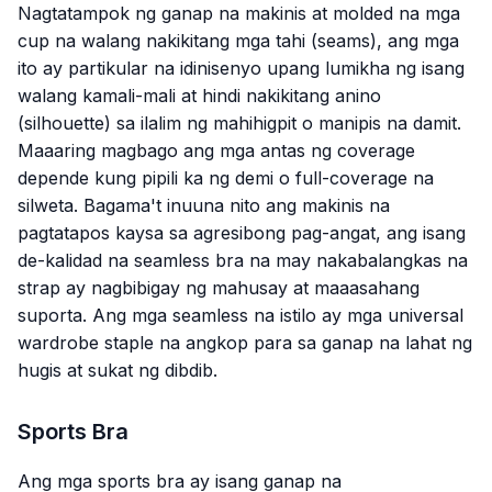
Nagtatampok ng ganap na makinis at molded na mga
cup na walang nakikitang mga tahi (seams), ang mga
ito ay partikular na idinisenyo upang lumikha ng isang
walang kamali-mali at hindi nakikitang anino
(silhouette) sa ilalim ng mahihigpit o manipis na damit.
Maaaring magbago ang mga antas ng coverage
depende kung pipili ka ng demi o full-coverage na
silweta. Bagama't inuuna nito ang makinis na
pagtatapos kaysa sa agresibong pag-angat, ang isang
de-kalidad na seamless bra na may nakabalangkas na
strap ay nagbibigay ng mahusay at maaasahang
suporta. Ang mga seamless na istilo ay mga universal
wardrobe staple na angkop para sa ganap na lahat ng
hugis at sukat ng dibdib.
Sports Bra
Ang mga sports bra ay isang ganap na