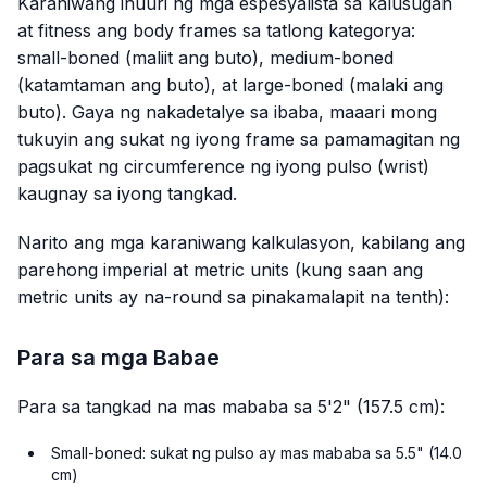
Karaniwang inuuri ng mga espesyalista sa kalusugan
at fitness ang body frames sa tatlong kategorya:
small-boned (maliit ang buto), medium-boned
(katamtaman ang buto), at large-boned (malaki ang
buto). Gaya ng nakadetalye sa ibaba, maaari mong
tukuyin ang sukat ng iyong frame sa pamamagitan ng
pagsukat ng circumference ng iyong pulso (wrist)
kaugnay sa iyong tangkad.
Narito ang mga karaniwang kalkulasyon, kabilang ang
parehong imperial at metric units (kung saan ang
metric units ay na-round sa pinakamalapit na tenth):
Para sa mga Babae
Para sa tangkad na mas mababa sa 5'2" (157.5 cm):
Small-boned: sukat ng pulso ay mas mababa sa 5.5" (14.0
cm)