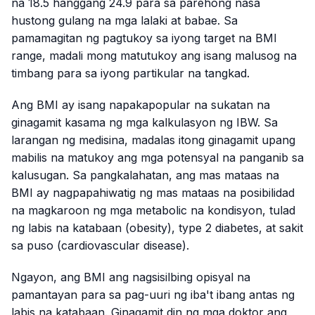
na 18.5 hanggang 24.9 para sa parehong nasa
hustong gulang na mga lalaki at babae. Sa
pamamagitan ng pagtukoy sa iyong target na BMI
range, madali mong matutukoy ang isang malusog na
timbang para sa iyong partikular na tangkad.
Ang BMI ay isang napakapopular na sukatan na
ginagamit kasama ng mga kalkulasyon ng IBW. Sa
larangan ng medisina, madalas itong ginagamit upang
mabilis na matukoy ang mga potensyal na panganib sa
kalusugan. Sa pangkalahatan, ang mas mataas na
BMI ay nagpapahiwatig ng mas mataas na posibilidad
na magkaroon ng mga metabolic na kondisyon, tulad
ng labis na katabaan (obesity), type 2 diabetes, at sakit
sa puso (cardiovascular disease).
Ngayon, ang BMI ang nagsisilbing opisyal na
pamantayan para sa pag-uuri ng iba't ibang antas ng
labis na katabaan. Ginagamit din ng mga doktor ang