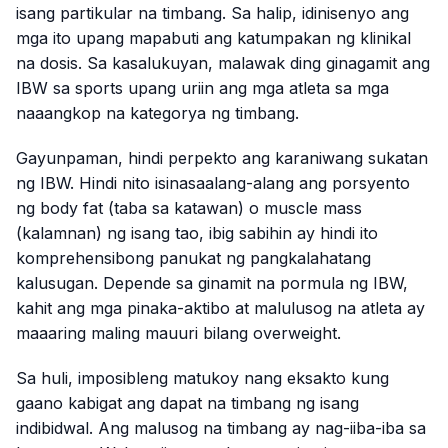
isang partikular na timbang. Sa halip, idinisenyo ang
mga ito upang mapabuti ang katumpakan ng klinikal
na dosis. Sa kasalukuyan, malawak ding ginagamit ang
IBW sa sports upang uriin ang mga atleta sa mga
naaangkop na kategorya ng timbang.
Gayunpaman, hindi perpekto ang karaniwang sukatan
ng IBW. Hindi nito isinasaalang-alang ang porsyento
ng body fat (taba sa katawan) o muscle mass
(kalamnan) ng isang tao, ibig sabihin ay hindi ito
komprehensibong panukat ng pangkalahatang
kalusugan. Depende sa ginamit na pormula ng IBW,
kahit ang mga pinaka-aktibo at malulusog na atleta ay
maaaring maling mauuri bilang overweight.
Sa huli, imposibleng matukoy nang eksakto kung
gaano kabigat ang dapat na timbang ng isang
indibidwal. Ang malusog na timbang ay nag-iiba-iba sa