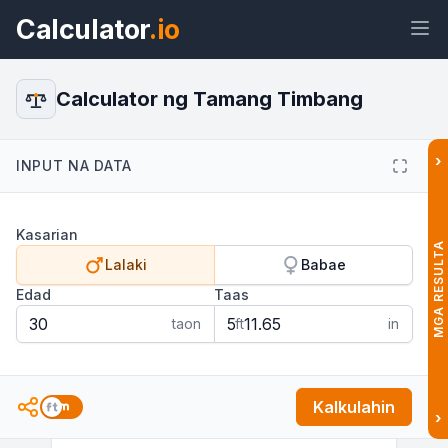
Calculator
.io
Calculator ng Tamang Timbang
›
INPUT NA DATA
Widget
Link
Teksto
HTML
Kasarian
Preview Calculator ng Tamang
MGA RESULTA
Timbang: Alamin ang Ideal na
Lalaki
Babae
Timbang Widget
Edad
Taas
taon
ft
in
Kalkulahin
›