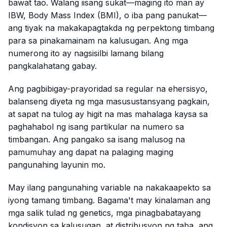
bawat tao. Walang iisang sukat—maging ito man ay
IBW, Body Mass Index (BMI), o iba pang panukat—
ang tiyak na makakapagtakda ng perpektong timbang
para sa pinakamainam na kalusugan. Ang mga
numerong ito ay nagsisilbi lamang bilang
pangkalahatang gabay.
Ang pagbibigay-prayoridad sa regular na ehersisyo,
balanseng diyeta ng mga masusustansyang pagkain,
at sapat na tulog ay higit na mas mahalaga kaysa sa
paghahabol ng isang partikular na numero sa
timbangan. Ang pangako sa isang malusog na
pamumuhay ang dapat na palaging maging
pangunahing layunin mo.
May ilang pangunahing variable na nakakaapekto sa
iyong tamang timbang. Bagama't may kinalaman ang
mga salik tulad ng genetics, mga pinagbabatayang
kondisyon sa kalusugan, at distribusyon ng taba, ang