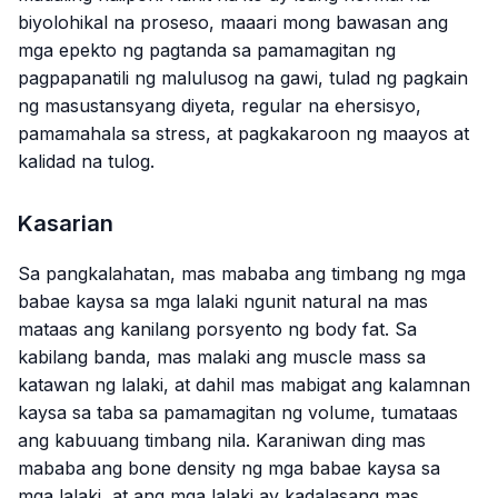
biyolohikal na proseso, maaari mong bawasan ang
mga epekto ng pagtanda sa pamamagitan ng
pagpapanatili ng malulusog na gawi, tulad ng pagkain
ng masustansyang diyeta, regular na ehersisyo,
pamamahala sa stress, at pagkakaroon ng maayos at
kalidad na tulog.
Kasarian
Sa pangkalahatan, mas mababa ang timbang ng mga
babae kaysa sa mga lalaki ngunit natural na mas
mataas ang kanilang porsyento ng body fat. Sa
kabilang banda, mas malaki ang muscle mass sa
katawan ng lalaki, at dahil mas mabigat ang kalamnan
kaysa sa taba sa pamamagitan ng volume, tumataas
ang kabuuang timbang nila. Karaniwan ding mas
mababa ang bone density ng mga babae kaysa sa
mga lalaki, at ang mga lalaki ay kadalasang mas