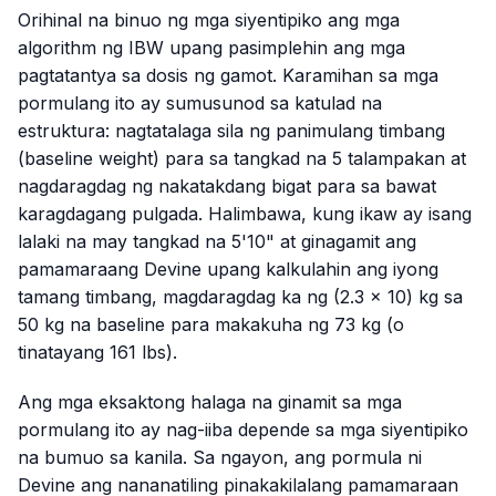
Orihinal na binuo ng mga siyentipiko ang mga
algorithm ng IBW upang pasimplehin ang mga
pagtatantya sa dosis ng gamot. Karamihan sa mga
pormulang ito ay sumusunod sa katulad na
estruktura: nagtatalaga sila ng panimulang timbang
(baseline weight) para sa tangkad na 5 talampakan at
nagdaragdag ng nakatakdang bigat para sa bawat
karagdagang pulgada. Halimbawa, kung ikaw ay isang
lalaki na may tangkad na 5'10" at ginagamit ang
pamamaraang Devine upang kalkulahin ang iyong
tamang timbang, magdaragdag ka ng (2.3 × 10) kg sa
50 kg na baseline para makakuha ng 73 kg (o
tinatayang 161 lbs).
Ang mga eksaktong halaga na ginamit sa mga
pormulang ito ay nag-iiba depende sa mga siyentipiko
na bumuo sa kanila. Sa ngayon, ang pormula ni
Devine ang nananatiling pinakakilalang pamamaraan