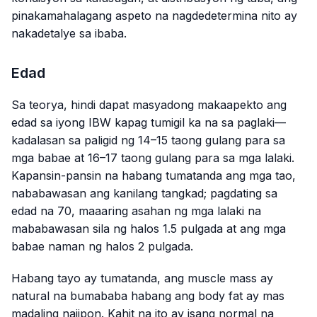
pinakamahalagang aspeto na nagdedetermina nito ay
nakadetalye sa ibaba.
Edad
Sa teorya, hindi dapat masyadong makaapekto ang
edad sa iyong IBW kapag tumigil ka na sa paglaki—
kadalasan sa paligid ng 14–15 taong gulang para sa
mga babae at 16–17 taong gulang para sa mga lalaki.
Kapansin-pansin na habang tumatanda ang mga tao,
nababawasan ang kanilang tangkad; pagdating sa
edad na 70, maaaring asahan ng mga lalaki na
mababawasan sila ng halos 1.5 pulgada at ang mga
babae naman ng halos 2 pulgada.
Habang tayo ay tumatanda, ang muscle mass ay
natural na bumababa habang ang body fat ay mas
madaling naiipon. Kahit na ito ay isang normal na