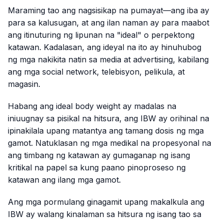
Maraming tao ang nagsisikap na pumayat—ang iba ay
para sa kalusugan, at ang ilan naman ay para maabot
ang itinuturing ng lipunan na "ideal" o perpektong
katawan. Kadalasan, ang ideyal na ito ay hinuhubog
ng mga nakikita natin sa media at advertising, kabilang
ang mga social network, telebisyon, pelikula, at
magasin.
Habang ang ideal body weight ay madalas na
iniuugnay sa pisikal na hitsura, ang IBW ay orihinal na
ipinakilala upang matantya ang tamang dosis ng mga
gamot. Natuklasan ng mga medikal na propesyonal na
ang timbang ng katawan ay gumaganap ng isang
kritikal na papel sa kung paano pinoproseso ng
katawan ang ilang mga gamot.
Ang mga pormulang ginagamit upang makalkula ang
IBW ay walang kinalaman sa hitsura ng isang tao sa