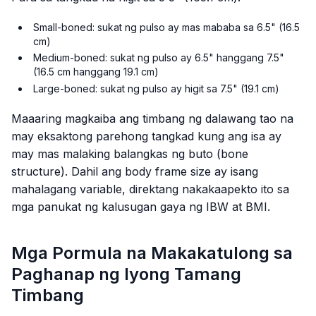
Small-boned: sukat ng pulso ay mas mababa sa 6.5" (16.5
cm)
Medium-boned: sukat ng pulso ay 6.5" hanggang 7.5"
(16.5 cm hanggang 19.1 cm)
Large-boned: sukat ng pulso ay higit sa 7.5" (19.1 cm)
Maaaring magkaiba ang timbang ng dalawang tao na
may eksaktong parehong tangkad kung ang isa ay
may mas malaking balangkas ng buto (bone
structure). Dahil ang body frame size ay isang
mahalagang variable, direktang nakakaapekto ito sa
mga panukat ng kalusugan gaya ng IBW at BMI.
Mga Pormula na Makakatulong sa
Paghanap ng Iyong Tamang
Timbang