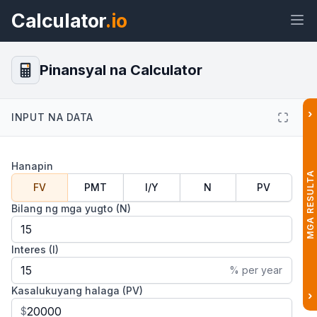
Calculator
.io
Pinansyal na Calculator
$
›
INPUT NA DATA
Widget
Link
Teksto
HTML
Hanapin
Preview Pinansyal na Calculator
MGA RESULTA
Widget
FV
PMT
I/Y
N
PV
Bilang ng mga yugto (N)
Interes (I)
% per year
Kasalukuyang halaga (PV)
›
$