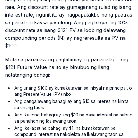
rate. Ang discount rate ay gumaganang tulad ng isang
interest rate, ngunit ito ay nagpapatakbo nang paatras
sa panahon kaysa pasulong. Ang paglalapat ng 10%
discount rate sa isang $121 FV sa loob ng dalawang
compounding periods (N) ay nagreresulta sa PV na
$100.
Mula sa pananaw ng paghihimay ng pananalapi, ang
$121 Future Value na ito ay binubuo ng ilang
natatanging bahagi:
Ang unang $100 ay kumakatawan sa inisyal na principal, o
ang Present Value (PV) nito.
Ang pangalawang bahagi ay ang $10 sa interes na kinita
sa unang taon.
Ang ikatlong bahagi ay ang $10 na base interest na nabuo
sa panahon ng ikalawang taon.
Ang ika-apat na bahagi ay $1, na kumakatawan sa
compound interest na nakolekta sa ikalawang taon sa