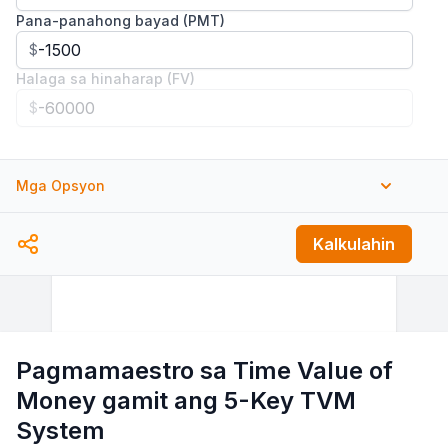
Pana-panahong bayad (PMT)
$
Halaga sa hinaharap (FV)
$
Mga Opsyon
Pana-panahong bayad sa
Kalkulahin
Katapusan
Simula
Bilang ng mga yugto (P)
bawat taon
Bilang ng pagko-compound (C)
Pagmamaestro sa Time Value of
bawat taon
Money gamit ang 5-Key TVM
System