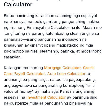
Calculator
Binuo namin ang karamihan sa aming mga espesyal
na pinansyal na tools gamit ang pangunahing makina
ng mismong Pinansyal na Calculator na ito. Maaari mo
itong ituring na parang katumbas ng steam engine sa
pananalapi—isang pangunahing inobasyon na
kinalaunan ay ginamit upang magpatakbo ng mga
lokomotibo sa riles, steamship, pabrika, at modernong
sasakyan.
Kailangan mo man ng
Mortgage Calculator
,
Credit
Card Payoff Calculator
,
Auto Loan Calculator
, o
anumang iba pang target na tool sa pagpapautang,
ang pag-unawa sa pangunahing konseptong "time
value of money" ay mahalaga. Kahit na ang aming
espesyal na
Investment Calculator
ay panimula ding
na-customize mula sa pangunahing pinansyal na