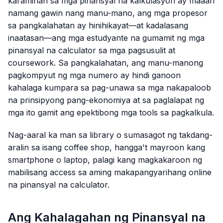
karamihan sa mga pinansyal na kalkulasyon ay maaari
namang gawin nang manu-mano, ang mga propesor
sa pangkalahatan ay hinihikayat—at kadalasang
inaatasan—ang mga estudyante na gumamit ng mga
pinansyal na calculator sa mga pagsusulit at
coursework. Sa pangkalahatan, ang manu-manong
pagkompyut ng mga numero ay hindi ganoon
kahalaga kumpara sa pag-unawa sa mga nakapaloob
na prinsipyong pang-ekonomiya at sa paglalapat ng
mga ito gamit ang epektibong mga tools sa pagkalkula.
Nag-aaral ka man sa library o sumasagot ng takdang-
aralin sa isang coffee shop, hangga't mayroon kang
smartphone o laptop, palagi kang magkakaroon ng
mabilisang access sa aming makapangyarihang online
na pinansyal na calculator.
Ang Kahalagahan ng Pinansyal na