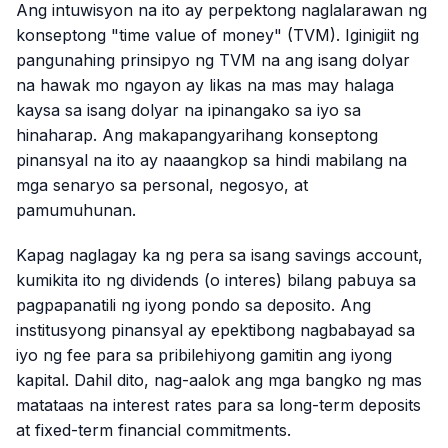
Ang intuwisyon na ito ay perpektong naglalarawan ng
konseptong "time value of money" (TVM). Iginigiit ng
pangunahing prinsipyo ng TVM na ang isang dolyar
na hawak mo ngayon ay likas na mas may halaga
kaysa sa isang dolyar na ipinangako sa iyo sa
hinaharap. Ang makapangyarihang konseptong
pinansyal na ito ay naaangkop sa hindi mabilang na
mga senaryo sa personal, negosyo, at
pamumuhunan.
Kapag naglagay ka ng pera sa isang savings account,
kumikita ito ng dividends (o interes) bilang pabuya sa
pagpapanatili ng iyong pondo sa deposito. Ang
institusyong pinansyal ay epektibong nagbabayad sa
iyo ng fee para sa pribilehiyong gamitin ang iyong
kapital. Dahil dito, nag-aalok ang mga bangko ng mas
matataas na interest rates para sa long-term deposits
at fixed-term financial commitments.