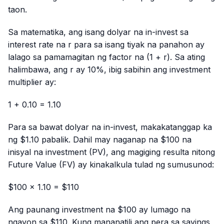
taon.
Sa matematika, ang isang dolyar na in-invest sa
interest rate na
r
para sa isang tiyak na panahon ay
lalago sa pamamagitan ng factor na (1 +
r
). Sa ating
halimbawa, ang
r
ay 10%, ibig sabihin ang investment
multiplier ay:
1 + 0.10 = 1.10
Para sa bawat dolyar na in-invest, makakatanggap ka
ng $1.10 pabalik. Dahil may naganap na $100 na
inisyal na investment (PV), ang magiging resulta nitong
Future Value (FV) ay kinakalkula tulad ng sumusunod:
$100 × 1.10 = $110
Ang paunang investment na $100 ay lumago na
ngayon sa $110. Kung mananatili ang pera sa savings