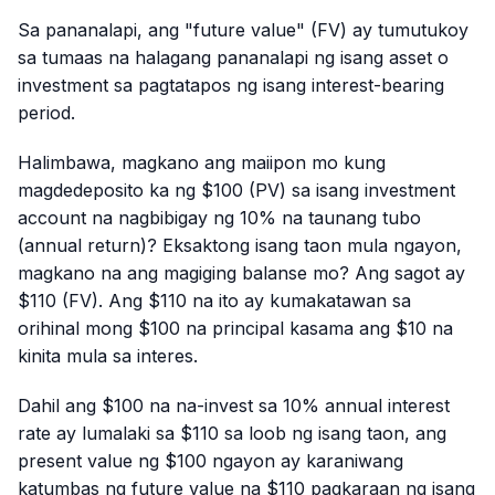
Sa pananalapi, ang "future value" (FV) ay tumutukoy
sa tumaas na halagang pananalapi ng isang asset o
investment sa pagtatapos ng isang interest-bearing
period.
Halimbawa, magkano ang maiipon mo kung
magdedeposito ka ng $100 (PV) sa isang investment
account na nagbibigay ng 10% na taunang tubo
(annual return)? Eksaktong isang taon mula ngayon,
magkano na ang magiging balanse mo? Ang sagot ay
$110 (FV). Ang $110 na ito ay kumakatawan sa
orihinal mong $100 na principal kasama ang $10 na
kinita mula sa interes.
Dahil ang $100 na na-invest sa 10% annual interest
rate ay lumalaki sa $110 sa loob ng isang taon, ang
present value ng $100 ngayon ay karaniwang
katumbas ng future value na $110 pagkaraan ng isang