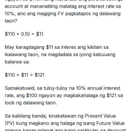
account at mananatiling matatag ang interest rate sa
10%, ano ang magiging FV pagkatapos ng dalawang
taon?
$110 × 0.10 = $11
May karagdagang $11 sa interes ang kikitain sa
ikalawang taon, na magdadala sa iyong kabuuang
balanse sa:
$110 + $11 = $121
Samakatuwid, sa tuloy-tuloy na 10% annual interest
rate, ang $100 ngayon ay magkakahalaga ng $121 sa
loob ng dalawang taon.
Sa kabilang banda, kinakatawan ng Present Value
(PV) kung magkano ang halaga ng isang Future Value
ngayon kapag inilapat ang isang partikular na discount