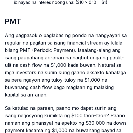
ibinayad na interes noong una: ($10 × 0.10 = $1).
PMT
Ang pagpasok o paglabas ng pondo na nangyayari sa
regular na pagitan sa isang financial stream ay kilala
bilang PMT (Periodic Payment). Isaalang-alang ang
isang paupahang ari-arian na nagbubunga ng paulit-
ulit na cash flow na $1,000 kada buwan. Natural sa
mga investors na suriin kung gaano eksakto kahalaga
sa pera ngayon ang tuloy-tuloy na $1,000 na
buwanang cash flow bago maglaan ng malaking
kapital sa ari-arian.
Sa katulad na paraan, paano mo dapat suriin ang
isang negosyong kumikita ng $100 taon-taon? Paano
naman ang pinansyal na epekto ng $30,000 na down
payment kasama ng $1,000 na buwanang bayad sa