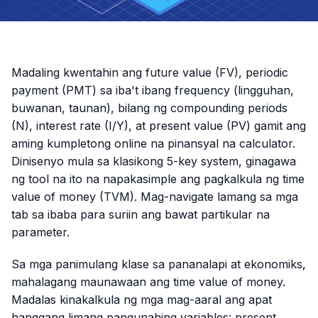
Madaling kwentahin ang future value (FV), periodic
payment (PMT) sa iba't ibang frequency (lingguhan,
buwanan, taunan), bilang ng compounding periods
(N), interest rate (I/Y), at present value (PV) gamit ang
aming kumpletong online na pinansyal na calculator.
Dinisenyo mula sa klasikong 5-key system, ginagawa
ng tool na ito na napakasimple ang pagkalkula ng time
value of money (TVM). Mag-navigate lamang sa mga
tab sa ibaba para suriin ang bawat partikular na
parameter.
Sa mga panimulang klase sa pananalapi at ekonomiks,
mahalagang maunawaan ang time value of money.
Madalas kinakalkula ng mga mag-aaral ang apat
hanggang limang pangunahing variables: present