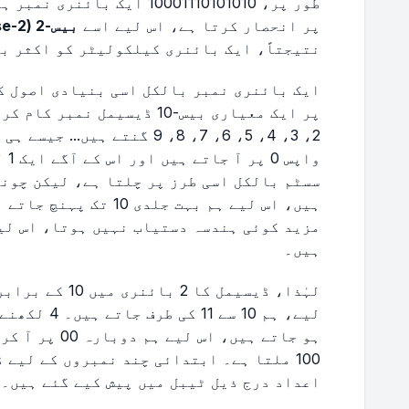
طور پر، 10001110101010 ایک 
پر انحصار کرتا ہے، اس لیے اسے
بیس-2 (base-2) عددی نظام
نتیجتاً، ایک بائنری کیلکولیٹر کو اکثر بیس-2 کیلکولیٹر بھی کہا جاتا
ایک بائنری نمبر بالکل اسی بنیادی اصول ک
2، 3، 4، 5، 6، 7، 8، 9 گنتے 
ہیں۔
لیے، ہم 10 س
100 ملتا ہے۔ ابتدائی چند نمبروں کے لیے
اعداد درج ذیل ٹیبل میں پیش کیے گئے ہیں۔