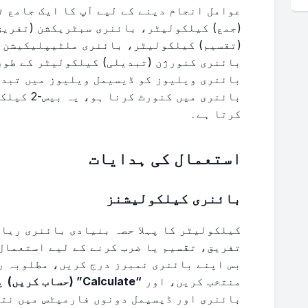
عوامل انجام دینے کے لیے آپ کا ایک جامع ٹ
(جمع) کیلکولیٹر، بائنری سبٹریکشن (تفریق
(تقسیم) کیلکولیٹر، بائنری ملٹیپلیکیشن (
بائنری کنورژن (تبدیلی) کیلکولیٹر کے طور 
بائنری ویلیوز کو ڈیسیمل ویلیوز میں تبدی
بائنری میں
کرتا ہے۔
استعمال کی ہدایات
بائنری کیلکولیشنز
کیلکولیٹر کا پہلا حصہ بنیادی بائنری ریا
تفریق، تقسیم یا ضرب کرنے کے لیے استعمال 
بس اپنے بائنری نمبرز درج کریں، مطلوبہ ریا
منتخب کریں، اور
“Calculate” (حساب کریں)
پر
بائنری اور ڈیسیمل دونوں فارمیٹس میں نتی