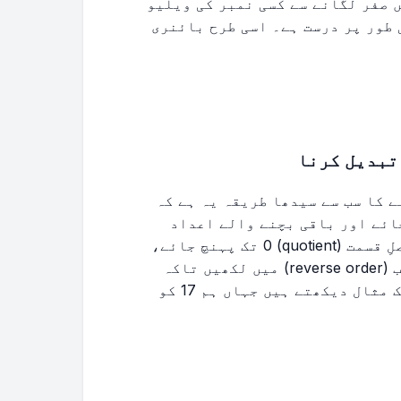
 صفر لگانے سے کسی نمبر کی ویلیو
0 لکھنا ریاضیاتی طور پر درست ہے۔ اسی طرح بائنری
تبدیل کرنا
 کا سب سے سیدھا طریقہ یہ ہے کہ
تقسیم کیا جائے اور باقی بچنے والے اعداد
(remainders) کو نوٹ کیا جائے۔ جب آپ کا حاصلِ قسمت (quotient) 0 تک پہنچ جائے،
تو بس باقی بچنے والے اعداد کو اُلٹی ترتیب (reverse order) میں لکھیں تاکہ
آپ کو اپنا بائنری نمبر مل جائے۔ آئیے ایک مثال دیکھتے ہیں جہاں ہم 17 کو