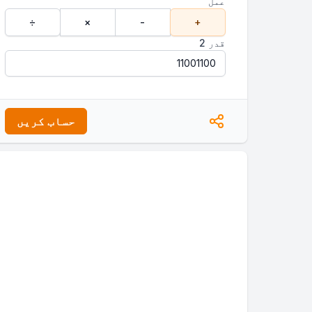
عمل
÷
×
-
+
قدر 2
حساب کریں