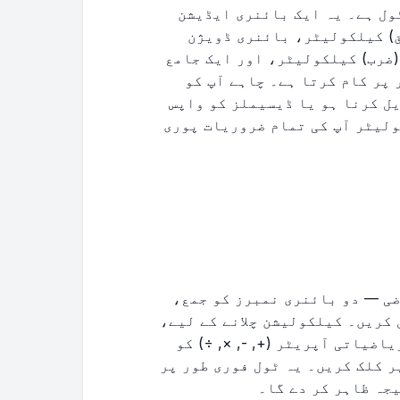
ول ہے۔ یہ ایک بائنری ایڈیشن
) کیلکولیٹر، بائنری ڈویژن
ضرب) کیلکولیٹر، اور ایک جامع
پر کام کرتا ہے۔ چاہے آپ کو
ل کرنا ہو یا ڈیسیملز کو واپس
 کنورٹ کرنا ہو، یہ بیس-2 کیلکولیٹر آپ کی تمام ضروریات پوری
ضی — دو بائنری نمبرز کو جمع،
کریں۔ کیلکولیشن چلانے کے لیے،
ضیاتی آپریٹر (+, -, ×, ÷) کو
 کلک کریں۔ یہ ٹول فوری طور پر
جہ ظاہر کر دے گا۔