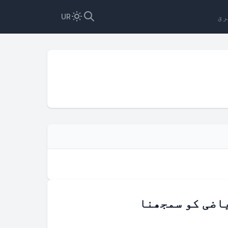
رق
UR
اضی کو سمجھنا