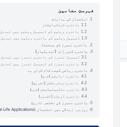
فہرستِ مضامین
استعمال کی ہدایات
بائنری کیلکولیشنز
بائنری ویلیو کو ڈیسیمل ویلیو میں تبدیل 
ڈیسیمل ویلیو کو بائنری ویلیو میں تبدیل 
بائنری نمبرز کو سمجھنا
بائنری کنورژنز (تبدیلیاں)
ڈیسیمل نمبرز کو بائنری نمبرز میں تبدیل 
بائنری نمبرز کو ڈیسیمل نمبرز میں تبدیل 
بائنری ریاضی کیسے کام کرتی ہے
بائنری ایڈیشن (جمع)
بائنری سبٹریکشن (تفریق)
بائنری ملٹیپلیکیشن (ضرب)
بائنری ڈویژن (تقسیم)
بائنری نمبرز کی مختصر تاریخ
روزمرہ زندگی میں استعمال (Real-Life Applications)