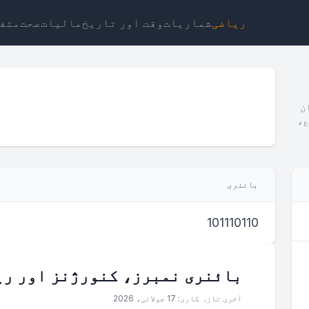
ریاضی
شماریات
وقت اور تاریخ
مالیات
صحت
متف
ن
ع،
ٹ
لنک
متن
ایچ ٹی ایم ایل
بائنری
منظر بائنری کیلکولیٹر ویجٹ
101110110
بائنری نمبرز، کنورژنز اور ری
آخری تازہ کاری: 17 جولائی، 2026