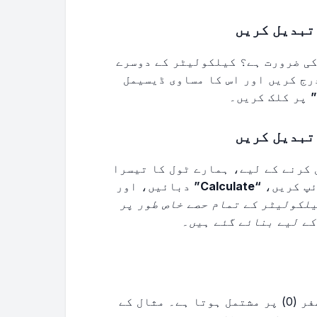
تبدیل کریں
کی ضرورت ہے؟ کیلکولیٹر کے دوسرے
رج کریں اور اس کا مساوی ڈیسیمل
پر کلک کریں۔
تبدیل کریں
 کرنے کے لیے، ہمارے ٹول کا تیسرا
ئپ کریں،
“Calculate”
دبائیں، اور
یلکولیٹر کے تمام حصے خاص طور پر
کے لیے بنائے گئے ہیں۔
ایک بائنری نمبر مکمل طور پر ایک (1) اور صفر (0) پر مشتمل ہوتا ہے۔ مثال کے