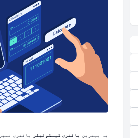
یہ بہترین
بائنری کیلکولیٹر
بائنری نمبرز