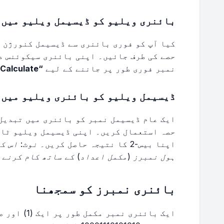
بائنری ویلیو کو ڈیسیمل ویلیو میں 
کیا آپ کو فوری بائنری سے ڈیسیمل کنورژن 
حصے کی طرف جائیں۔ اپنی بائنری سیکوئنس د
نمبر فوری طور پر جاننے کے لیے
“Calculate”
ڈیسیمل ویلیو کو بائنری ویلیو میں 
ایک عام ڈیسیمل نمبر کو بائنری میں تبدیل
حصہ استعمال کریں۔ اپنی ڈیسیمل ویلیو ٹا
اپنا بیس-2 کا نتیجہ حاصل کریں۔
نوٹ: اس ک
ہول نمبرز (مکمل اعداد) کے ساتھ کام کرنے 
بائنری نمبرز کو سمجھنا