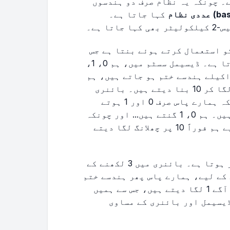
بائنری نمبر ہے۔ چونکہ یہ نظام صرف دو ہندسوں
کہا جاتا ہے۔
 ہے۔
و استعمال کرتے ہوئے بنتا ہے جس
پر ایک معیاری بیس-10 ڈیسیمل نمبر کام کرتا ہے۔ ڈیسیمل سسٹم میں، ہم 0، 1،
ہیں... جیسے ہی اکیلے ہندسے ختم ہو جاتے ہیں، ہم
واپس 0 پر آ جاتے ہیں اور اس کے آگے ایک 1 لگا کر 10 بنا دیتے ہیں۔ بائنری
سسٹم بالکل اسی طرز پر چلتا ہے، لیکن چونکہ ہمارے پاس صرف 0 اور 1 ہوتے
ہیں، اس لیے ہم بہت جلدی 10 تک پہنچ جاتے ہیں۔ ہم 0، 1 گنتے ہیں... اور چونکہ
مزید کوئی ہندسہ دستیاب نہیں ہوتا، اس لیے ہم فوراً 10 پر چھلانگ لگا دیتے
لہٰذا، ڈیسیمل کا 2 بائنری میں 10 کے برابر ہوتا ہے۔ بائنری میں 3 لکھنے کے
ے 11 کی طرف جاتے ہیں۔ 4 لکھنے کے لیے، ہمارے پاس پھر ہندسے ختم
ہو جاتے ہیں، اس لیے ہم دوبارہ 00 پر آ کر آگے 1 لگا دیتے ہیں، جس سے ہمیں
 ڈیسیمل اور بائنری کے مساوی