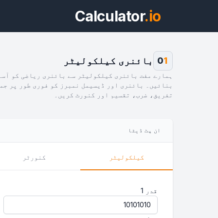
Calculator
.io
بائنری کیلکولیٹر
0
1
ہمارے مفت بائنری کیلکولیٹر سے بائنری ریاضی کو آسا
بنائیں۔ بائنری اور ڈیسیمل نمبرز کو فوری طور پر جم
تفریق، ضرب، تقسیم اور کنورٹ کریں۔
ویج
ان پٹ ڈیٹا
پیش 
کیلکولیٹر
کنورٹر
قدر 1