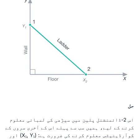
حل
اس 2-ڈائمنشنل پلین میں سیڑھی کی لمبائی معلوم
کرنے کے لیے، ہمیں سب سے پہلے اس کے آخری سروں کے
کوآرڈینیٹس معلوم کرنے کی ضرورت ہے: (X₁, Y₁) اور