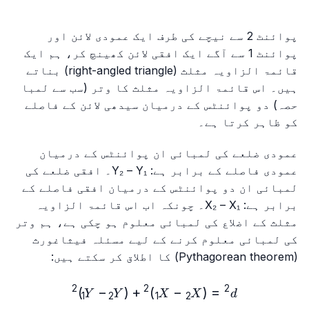
پوائنٹ 2 سے نیچے کی طرف ایک عمودی لائن اور
پوائنٹ 1 سے آگے ایک افقی لائن کھینچ کر، ہم ایک
قائمۃ الزاویہ مثلث (right-angled triangle) بناتے
ہیں۔ اس قائمۃ الزاویہ مثلث کا وتر (سب سے لمبا
حصہ) دو پوائنٹس کے درمیان سیدھی لائن کے فاصلے
کو ظاہر کرتا ہے۔
عمودی ضلعے کی لمبائی ان پوائنٹس کے درمیان
عمودی فاصلے کے برابر ہے: Y₂ – Y₁۔ افقی ضلعے کی
لمبائی ان دو پوائنٹس کے درمیان افقی فاصلے کے
برابر ہے: X₂ – X₁۔ چونکہ اب اس قائمۃ الزاویہ
مثلث کے اضلاع کی لمبائی معلوم ہو چکی ہے، ہم وتر
کی لمبائی معلوم کرنے کے لیے مسئلہ فیثاغورث
(Pythagorean theorem) کا اطلاق کر سکتے ہیں:
2
2
2
d^2=(X₂-X₁)^2+(Y₂-Y₁)^2
)
−
(
+
)
−
(
=
Y
Y
X
X
d
1
2
1
2