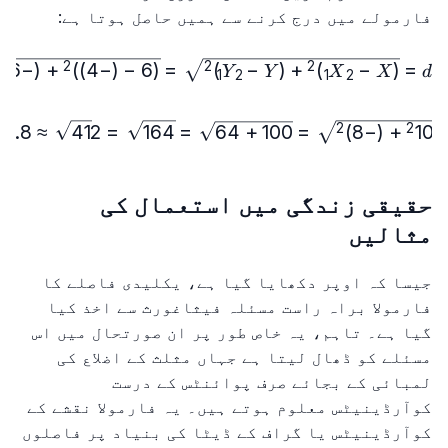
فارمولے میں درج کرنے سے ہمیں حاصل ہوتا ہے:
-2)^2}=\sqrt{10^2+(-8)^2}
−
6
−
(
+
)
)
4
−
(
−
6
(
=
)
−
(
+
)
−
(
=
2
2
2
Y
Y
X
X
d
1
2
1
2
\sqrt{10^2+(-8)^2}=\sqrt{100+64}=\sqrt{164}=2\sqrt{41}\approx 12.8
12.8
≈
41
2
=
164
=
64
+
100
=
)
8
−
(
+
1
0
2
2
حقیقی زندگی میں استعمال کی
مثالیں
جیسا کہ اوپر دکھایا گیا ہے، یکلیدی فاصلے کا
فارمولا براہ راست مسئلہ فیثاغورث سے اخذ کیا
گیا ہے۔ تاہم، یہ خاص طور پر ان صورتحال میں اس
مسئلے کو ڈھال لیتا ہے جہاں مثلث کے اضلاع کی
لمبائی کے بجائے صرف پوائنٹس کے درست
کوآرڈینیٹس معلوم ہوتے ہیں۔ یہ فارمولا نقشے کے
کوآرڈینیٹس یا گراف کے ڈیٹا کی بنیاد پر فاصلوں