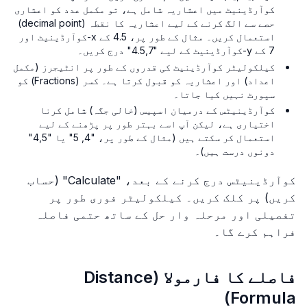
کوآرڈینیٹ میں اعشاریہ شامل ہے، تو مکمل عدد کو اعشاری
حصے سے الگ کرنے کے لیے اعشاریہ کا نقطہ (decimal point)
استعمال کریں۔ مثال کے طور پر، 4.5 کے x-کوآرڈینیٹ اور
7 کے y-کوآرڈینیٹ کے لیے "4.5,7" درج کریں۔
کیلکولیٹر کوآرڈینیٹ کی قدروں کے طور پر انٹیجرز (مکمل
اعداد) اور اعشاریہ کو قبول کرتا ہے۔ کسر (Fractions) کو
سپورٹ نہیں کیا جاتا۔
کوآرڈینیٹس کے درمیان اسپیس (خالی جگہ) شامل کرنا
اختیاری ہے، لیکن آپ اسے بہتر طور پر پڑھنے کے لیے
استعمال کر سکتے ہیں (مثال کے طور پر، "4, 5" یا "4,5"
دونوں درست ہیں)۔
کوآرڈینیٹس درج کرنے کے بعد، "Calculate" (حساب
کریں) پر کلک کریں۔ کیلکولیٹر فوری طور پر
تفصیلی اور مرحلہ وار حل کے ساتھ حتمی فاصلہ
فراہم کرے گا۔
فاصلے کا فارمولا (Distance
Formula)