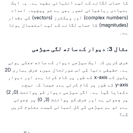
کا حساب لگانے کے لیے انتہائی مفید ہے۔ یہ ایک
بنیادی ریاضیاتی تصور بھی ہے جو پیچیدہ اعداد
(complex numbers) اور ویکٹرز (vectors) کی مقدار
(magnitudes) کا حساب لگانے کے لیے استعمال ہوتا
ہے۔
مثال 3: دیوار کے ساتھ لگی سیڑھی
فرض کریں کہ ایک سیڑھی دیوار کے ساتھ جھکی ہوئی
ہے۔ حقیقی دنیا کی اس صورتحال میں، فرش ہماری 2D
پلین کے x-axis کے طور پر کام کرتا ہے، اور دیوار
y-axis کے طور پر کام کرتی ہے، جیسا کہ نیچے
دکھایا گیا ہے۔ اگر سیڑھی دیوار کو پوائنٹ (0, 2)
پر چھوتی ہے اور فرش کو پوائنٹ (3, 0) پر چھوتی
ہے، تو ہم سیڑھی کی کل لمبائی کیسے معلوم کریں
گے؟