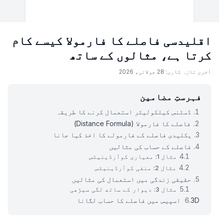
اقلیدسی فاصلے کا فارمولا کیسے کام
کرتا ہے، مثالوں کے ساتھ
آخری تازہ کاری: 28 جولائی، 2026
فہرستِ مضامین
ڈسٹنس کیلکولیٹر استعمال کرنے کا طریقہ
فاصلے کا فارمولا (Distance Formula)
یکلیدی فاصلے کے فارمولے کا اخذ کیا جانا
فاصلے کے حساب کی مثالیں
مثال 1: معیاری کوآرڈینیٹس
مثال 2: منفی کوآرڈینیٹس
حقیقی زندگی میں استعمال کی مثالیں
مثال 3: دیوار کے ساتھ لگی سیڑھی
3D اسپیس میں فاصلے کا حساب لگانا