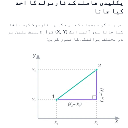
یکلیدی فاصلے کے فارمولے کا اخذ
کیا جانا
اس بات کو سمجھنے کے لیے کہ یہ فارمولا کیسے اخذ
کیا جاتا ہے، آئیے ایک (X, Y) کوآرڈینیٹ پلین پر
دو مختلف پوائنٹس کا تصور کریں: