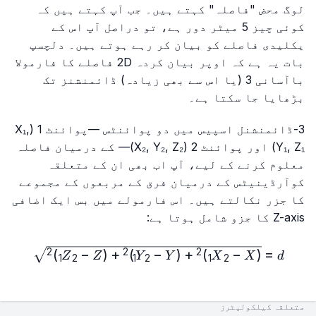
لوگ محض "فاصلہ" کہتے ہیں۔ جب آپ کہتے ہیں کہ
کوئی چیز 5 میٹر دور ہے، تو دراصل آپ اس کے
یکلیدی فاصلے کو بیان کر رہے ہوتے ہیں۔ دلچسپ
بات یہ ہے کہ اوپر بیان کردہ 2D فاصلے کا فارمولا
باآسانی 3 (یا اس سے بھی زیادہ) ڈائمنشنز تک
بڑھایا جا سکتا ہے۔
3-ڈائمنشنل اسپیس میں دو پوائنٹس —پوائنٹ 1 (X₁,
Y₁, Z₁) اور پوائنٹ 2 (X₂, Y₂, Z₂)— کے درمیان فاصلہ
معلوم کرنے کے لیے، آپ اب بھی ان کے متعلقہ
کوآرڈینیٹس کے درمیان فرق کے مربعوں کے مجموعے
کا جزر نکالتے ہیں۔ اس فارمولے میں بس ایک اضافی
Z-axis کا جزو شامل ہوتا ہے:
₁)^2+(Y₂-Y₁)^2+(Z₂-Z₁)^2}
)
−
(
+
)
−
(
+
)
−
(
=
2
2
2
Z
Z
Y
Y
X
X
d
1
2
1
2
1
2
متعلقہ کیلکولیٹرز