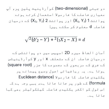
دو جہتی (two-dimensional) کوآرڈینیٹ پلین پر، آپ
معیاری فاصلے کا فارمولا استعمال کرتے ہوئے
پوائنٹ 1 (X₁, Y₁) اور پوائنٹ 2 (X₂, Y₂) کے درمیان
فاصلہ
d
معلوم کر سکتے ہیں:
sqrt{(X₂-X₁)^2+(Y₂-Y₁)^2}
)
−
(
+
)
−
(
=
2
2
Y
Y
X
X
d
1
2
1
2
آسان الفاظ میں، 2D اسپیس میں دو پوائنٹس کے
درمیان فاصلہ ان کے متعلقہ x اور y کوآرڈینیٹس
کے فرق کے مربعوں کے مجموعے کا جزر (square root)
ہوتا ہے۔ یہ ریاضیاتی اصول وسیع پیمانے پر
یکلیدی فاصلہ کا فارمولا (Euclidean distance
formula) کے طور پر جانا جاتا ہے، یہی وجہ ہے کہ
اس ٹول کو اکثر یکلیدی فاصلہ کیلکولیٹر بھی کہا
جاتا ہے۔