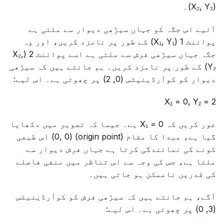
(X₂, Y₂)۔
آئیے اس جگہ کو جہاں سیڑھی دیوار سے ملتی ہے
پوائنٹ 1 (X₁, Y₁) کے طور پر نامزد کریں، اور وہ
جگہ جہاں سیڑھی فرش سے ملتی ہے اسے پوائنٹ 2 (X₂,
Y₂) کے طور پر نامزد کریں۔ ہم جانتے ہیں کہ سیڑھی
دیوار کو کوآرڈینیٹس (0, 2) پر چھوتی ہے۔ اس لیے:
X₁ = 0, Y₁ = 2
غور کریں کہ X₁ = 0 ہے۔ جیسا کہ تصویر میں دکھایا
گیا ہے، مبدا کا مقام (origin point) (0, 0) اس طبعی
کونے کی نمائندگی کرتا ہے جہاں فرش دیوار سے
ملتا ہے، جس کی وجہ سے اس تناظر میں منفی فاصلے
کی قدریں ناممکن ہو جاتی ہیں۔
آگے، ہم جانتے ہیں کہ سیڑھی فرش کو کوآرڈینیٹس
(3, 0) پر چھوتی ہے۔ اس لیے: