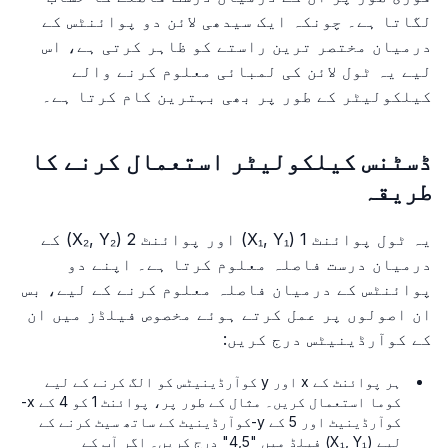
لگاتا ہے۔ چونکہ ایک سیدھی لائن دو پوائنٹس کے
درمیان مختصر ترین راستے کو ظاہر کرتی ہے، اس
لیے یہ ٹول لائن کی لمبائی معلوم کرنے والے
کیلکولیٹر کے طور پر بھی بہترین کام کرتا ہے۔
ڈسٹنس کیلکولیٹر استعمال کرنے کا
طریقہ
یہ ٹول پوائنٹ 1 (X₁, Y₁) اور پوائنٹ 2 (X₂, Y₂) کے
درمیان درست فاصلہ معلوم کرتا ہے۔ اپنے دو
پوائنٹس کے درمیان فاصلہ معلوم کرنے کے لیے، بس
ان اصولوں پر عمل کرتے ہوئے مخصوص فیلڈز میں ان
کے کوآرڈینیٹس درج کریں:
ہر پوائنٹ کے x اور y کوآرڈینیٹس کو الگ کرنے کے لیے
کوما استعمال کریں۔ مثال کے طور پر، پوائنٹ 1 کو 4 کے x-
کوآرڈینیٹ اور 5 کے y-کوآرڈینیٹ کے ساتھ سیٹ کرنے کے
لیے (X₁, Y₁) فیلڈ میں "4,5" درج کریں۔ اگر آپ کے