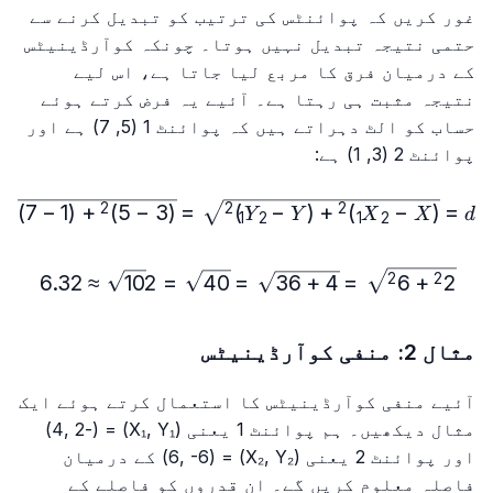
غور کریں کہ پوائنٹس کی ترتیب کو تبدیل کرنے سے
حتمی نتیجہ تبدیل نہیں ہوتا۔ چونکہ کوآرڈینیٹس
کے درمیان فرق کا مربع لیا جاتا ہے، اس لیے
نتیجہ مثبت ہی رہتا ہے۔ آئیے یہ فرض کرتے ہوئے
حساب کو الٹ دہراتے ہیں کہ پوائنٹ 1 (5, 7) ہے اور
پوائنٹ 2 (3, 1) ہے:
)^2}=\sqrt{(-2)^2+(-6)^2}
)
7
−
1
(
+
)
5
−
3
(
=
)
−
(
+
)
−
(
=
2
2
2
2
Y
Y
X
X
d
1
2
1
2
\sqrt{2^2+6^2}=\sqrt{4+36}=\sqrt{40}=2\sqrt{10}\approx 6.32
6.32
≈
10
2
=
40
=
36
+
4
=
6
+
2
2
2
مثال 2: منفی کوآرڈینیٹس
آئیے منفی کوآرڈینیٹس کا استعمال کرتے ہوئے ایک
مثال دیکھیں۔ ہم پوائنٹ 1 یعنی (X₁, Y₁) = (-4, 2)
اور پوائنٹ 2 یعنی (X₂, Y₂) = (6, -6) کے درمیان
فاصلہ معلوم کریں گے۔ ان قدروں کو فاصلے کے