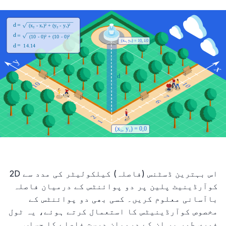
اس بہترین ڈسٹنس (فاصلہ) کیلکولیٹر کی مدد سے 2D
کوآرڈینیٹ پلین پر دو پوائنٹس کے درمیان فاصلہ
باآسانی معلوم کریں۔ کسی بھی دو پوائنٹس کے
مخصوص کوآرڈینیٹس کا استعمال کرتے ہوئے، یہ ٹول
فوری طور پر ان کے درمیان درست فاصلے کا حساب