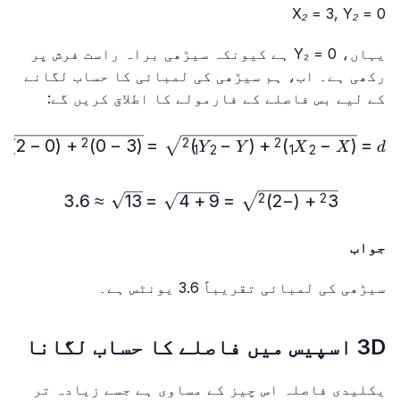
X₂ = 3, Y₂ = 0
یہاں، Y₂ = 0 ہے کیونکہ سیڑھی براہ راست فرش پر
رکھی ہے۔ اب، ہم سیڑھی کی لمبائی کا حساب لگانے
کے لیے بس فاصلے کے فارمولے کا اطلاق کریں گے:
0-2)^2}=\sqrt{3^2+(-2)^2}
)
2
−
0
(
+
)
0
−
3
(
=
)
−
(
+
)
−
(
=
2
2
2
2
Y
Y
X
X
d
1
2
1
2
\sqrt{3^2+(-2)^2}=\sqrt{9+4}=\sqrt{13}\approx 3.6
3.6
≈
13
=
4
+
9
=
)
2
−
(
+
3
2
2
جواب
سیڑھی کی لمبائی تقریباً 3.6 یونٹس ہے۔
3D اسپیس میں فاصلے کا حساب لگانا
یکلیدی فاصلہ اس چیز کے مساوی ہے جسے زیادہ تر