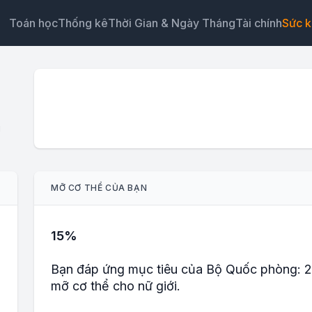
Toán học
Thống kê
Thời Gian & Ngày Tháng
Tài chính
Sức 
i
Tiện ích
Liên kết
Văn bản
HTML
MỠ CƠ THỂ CỦA BẠN
Xem trước Máy tính phần trăm mỡ cơ thể quân đội Ti
ích
15%
Bạn đáp ứng mục tiêu của Bộ Quốc phòng: 
mỡ cơ thể cho nữ giới.