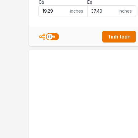
Cổ
Eo
inches
inches
Tính toán