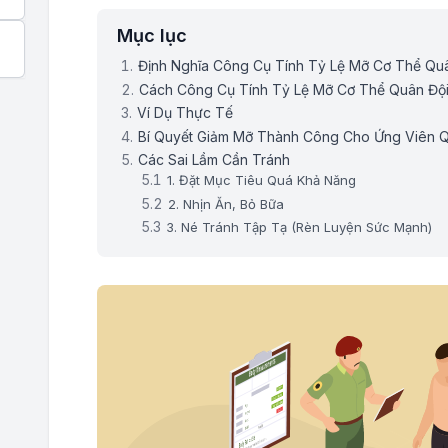
Mục lục
Định Nghĩa Công Cụ Tính Tỷ Lệ Mỡ Cơ Thể Qu
Cách Công Cụ Tính Tỷ Lệ Mỡ Cơ Thể Quân Độ
Ví Dụ Thực Tế
Bí Quyết Giảm Mỡ Thành Công Cho Ứng Viên Q
Các Sai Lầm Cần Tránh
1. Đặt Mục Tiêu Quá Khả Năng
2. Nhịn Ăn, Bỏ Bữa
3. Né Tránh Tập Tạ (Rèn Luyện Sức Mạnh)