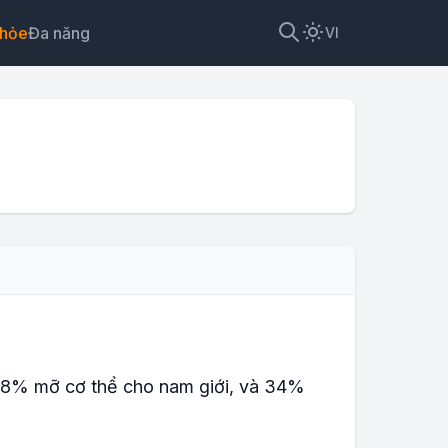
khỏe
Đa năng
VI
ện
28% mỡ cơ thể cho nam giới, và 34%