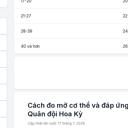
17-20
2
21-27
2
28-39
2
40 và hơn
2
Cách đo mỡ cơ thể và đáp ứng
Quân đội Hoa Kỳ
Cập nhật lần cuối: 17 tháng 7, 2026