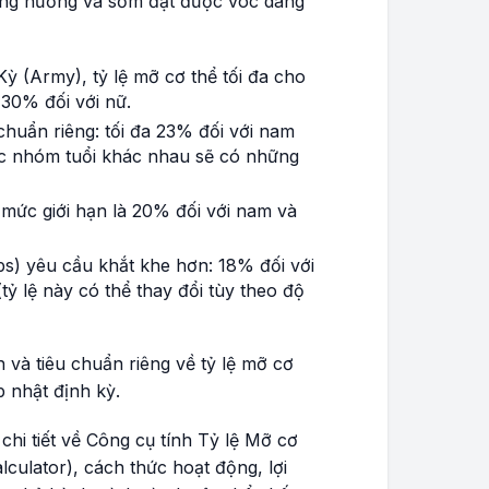
đúng hướng và sớm đạt được vóc dáng
 (Army), tỷ lệ mỡ cơ thể tối đa cho
30% đối với nữ.
huẩn riêng: tối đa 23% đối với nam
Các nhóm tuổi khác nhau sẽ có những
mức giới hạn là 20% đối với nam và
s) yêu cầu khắt khe hơn: 18% đối với
tỷ lệ này có thể thay đổi tùy theo độ
 và tiêu chuẩn riêng về tỷ lệ mỡ cơ
 nhật định kỳ.
u chi tiết về Công cụ tính Tỷ lệ Mỡ cơ
lculator), cách thức hoạt động, lợi