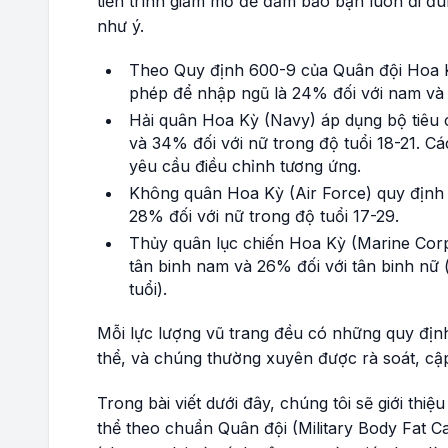
tiến trình giảm mỡ để đảm bảo bạn luôn đi 
như ý.
Theo Quy định 600-9 của Quân đội Hoa Kỳ
phép để nhập ngũ là 24% đối với nam và 
Hải quân Hoa Kỳ (Navy) áp dụng bộ tiêu c
và 34% đối với nữ trong độ tuổi 18-21. 
yêu cầu điều chỉnh tương ứng.
Không quân Hoa Kỳ (Air Force) quy định 
28% đối với nữ trong độ tuổi 17-29.
Thủy quân lục chiến Hoa Kỳ (Marine Corp
tân binh nam và 26% đối với tân binh nữ (
tuổi).
Mỗi lực lượng vũ trang đều có những quy định
thể, và chúng thường xuyên được rà soát, cập
Trong bài viết dưới đây, chúng tôi sẽ giới thiệ
thể theo chuẩn Quân đội (Military Body Fat Ca