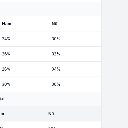
Nam
Nữ
24%
30%
26%
32%
28%
34%
30%
36%
HẬP
am
Nữ