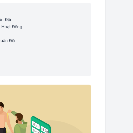
ân Đội
i Hoạt Động
uân Đội