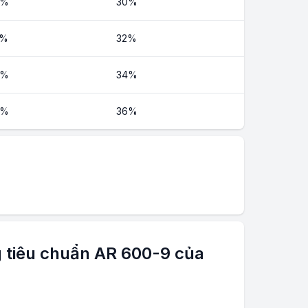
0%
30%
2%
32%
4%
34%
6%
36%
 tiêu chuẩn AR 600-9 của