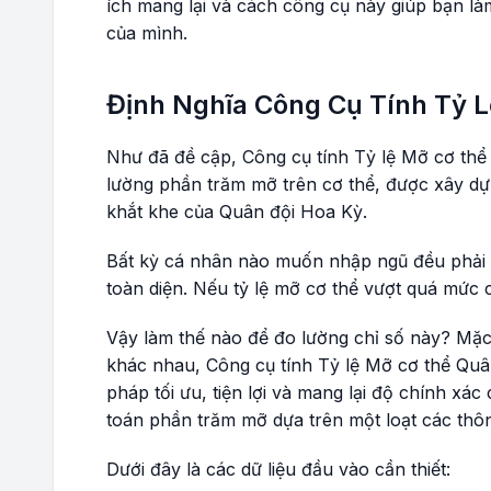
ích mang lại và cách công cụ này giúp bạn là
của mình.
Định Nghĩa Công Cụ Tính Tỷ 
Như đã đề cập, Công cụ tính Tỷ lệ Mỡ cơ thể 
lường phần trăm mỡ trên cơ thể, được xây dựn
khắt khe của Quân đội Hoa Kỳ.
Bất kỳ cá nhân nào muốn nhập ngũ đều phải v
toàn diện. Nếu tỷ lệ mỡ cơ thể vượt quá mức c
Vậy làm thế nào để đo lường chỉ số này? Mặc
khác nhau, Công cụ tính Tỷ lệ Mỡ cơ thể Quân
pháp tối ưu, tiện lợi và mang lại độ chính xác
toán phần trăm mỡ dựa trên một loạt các thôn
Dưới đây là các dữ liệu đầu vào cần thiết: