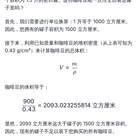
子里吗？
首先，我们需要进行单位换算：1 升等于 1000 立方厘米。
因此，您拥有的罐子容积为 1500 立方厘米。
接下来，利用已知质量和咖啡豆的堆积密度（从上表可知为
0.43 g/cm³）来计算咖啡豆的总体积：
m
V=\frac{m}{ρ}
=
V
ρ
咖啡豆的体积等于：
900
\frac{900}{0.43}= 20
=
2093.023255814
立方厘米
0.43
显然，2093 立方厘米远大于罐子的 1500 立方厘米容积。
因此，现有的罐子不足以装下您购买的所有咖啡豆。