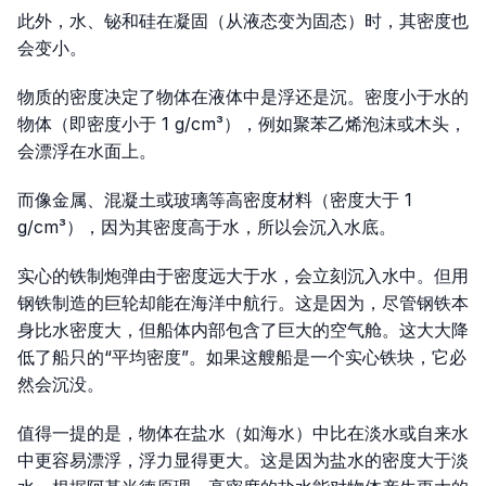
此外，水、铋和硅在凝固（从液态变为固态）时，其密度也
会变小。
物质的密度决定了物体在液体中是浮还是沉。密度小于水的
物体（即密度小于 1 g/cm³），例如聚苯乙烯泡沫或木头，
会漂浮在水面上。
而像金属、混凝土或玻璃等高密度材料（密度大于 1
g/cm³），因为其密度高于水，所以会沉入水底。
实心的铁制炮弹由于密度远大于水，会立刻沉入水中。但用
钢铁制造的巨轮却能在海洋中航行。这是因为，尽管钢铁本
身比水密度大，但船体内部包含了巨大的空气舱。这大大降
低了船只的“平均密度”。如果这艘船是一个实心铁块，它必
然会沉没。
值得一提的是，物体在盐水（如海水）中比在淡水或自来水
中更容易漂浮，浮力显得更大。这是因为盐水的密度大于淡