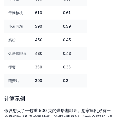
干燥核桃
610
0.61
小麦面粉
590
0.59
奶粉
450
0.45
烘焙咖啡豆
430
0.43
椰蓉
350
0.35
燕麦片
300
0.3
计算示例
假设您买了一包重 900 克的烘焙咖啡豆。您家里刚好有一
个容积为 1.5 升的密封罐。这些咖啡豆能一次性全部装进罐