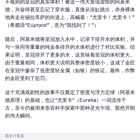
不规则的皇冠的真实体积！被这一伟大发现震惊的阿基米
德，兴奋得甚至忘记了穿衣服，直接从浴缸跳出，赤身裸体
地奔走在锡拉库萨的街道上，高喊着：“尤里卡！尤里卡！”
（希腊语“Εύρηκα!”，意为“我找到了！”）
随后，阿基米德将皇冠放入水中，记录下排开水的体积，并
与一块同等重量的纯金条排开的水体积进行了对比实验。结
果证明，皇冠排开了更多的水，这意味着皇冠的体积更大。
由于重量相同，体积更大说明其整体密度较小，这成了金匠
在皇冠中掺杂了低密度轻金属（如银）的铁证。最终，作弊
的金匠受到了惩罚。
这个充满戏剧性的故事不仅奠定了密度与浮力定律（阿基米
德原理）的基础，也让“尤里卡”（Eureka）一词流传千
古，至今仍被用来形容科学探索中那种灵光乍现、豁然开朗
的伟大瞬间。
相关计算器