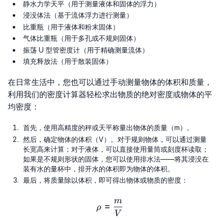
静水力学天平（用于测量液体和固体的浮力）
浸没体法（基于流体浮力进行测量）
比重瓶（用于液体和粉末固体）
气体比重瓶（用于多孔或不规则固体）
振荡 U 型管密度计（用于精确测量流体）
填充释放法（用于散装固体）
在日常生活中，您也可以通过手动测量物体的体积和质量，
利用我们的密度计算器轻松求出物质的绝对密度或物体的平
均密度：
首先，使用高精度的秤或天平称量出物体的质量（m）。
然后，确定物体的体积（V）。对于规则物体，可以通过测量
长宽高来计算；对于液体，可以直接使用量筒或刻度杯读取；
如果是不规则形状的固体，您可以使用排水法——将其浸没在
装有水的量杯中，排开水的体积即为物体的体积。
最后，将质量除以体积，即可得出物体或物质的密度：
m
ρ=\frac{m}{V}
=
ρ
V