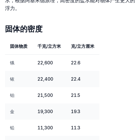
水，根据阿基米德原理，高密度的盐水能对物体产生更大的
浮力。
固体的密度
固体物质
千克/立方米
克/立方厘米
锇
22,600
22.6
铱
22,400
22.4
铂
21,500
21.5
金
19,300
19.3
铅
11,300
11.3