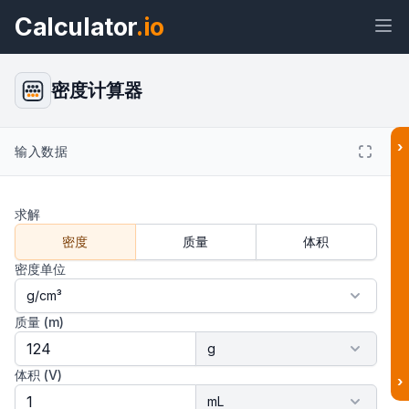
Calculator
.io
密度计算器
›
小部件
链接
文本
HTML
输入数据
求解
预览 密度计算器 小部件
密度
质量
体积
密度单位
结果
质量 (m)
体积 (V)
›