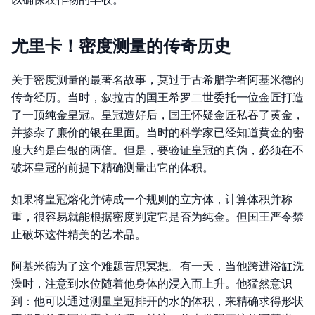
尤里卡！密度测量的传奇历史
关于密度测量的最著名故事，莫过于古希腊学者阿基米德的
传奇经历。当时，叙拉古的国王希罗二世委托一位金匠打造
了一顶纯金皇冠。皇冠造好后，国王怀疑金匠私吞了黄金，
并掺杂了廉价的银在里面。当时的科学家已经知道黄金的密
度大约是白银的两倍。但是，要验证皇冠的真伪，必须在不
破坏皇冠的前提下精确测量出它的体积。
如果将皇冠熔化并铸成一个规则的立方体，计算体积并称
重，很容易就能根据密度判定它是否为纯金。但国王严令禁
止破坏这件精美的艺术品。
阿基米德为了这个难题苦思冥想。有一天，当他跨进浴缸洗
澡时，注意到水位随着他身体的浸入而上升。他猛然意识
到：他可以通过测量皇冠排开的水的体积，来精确求得形状