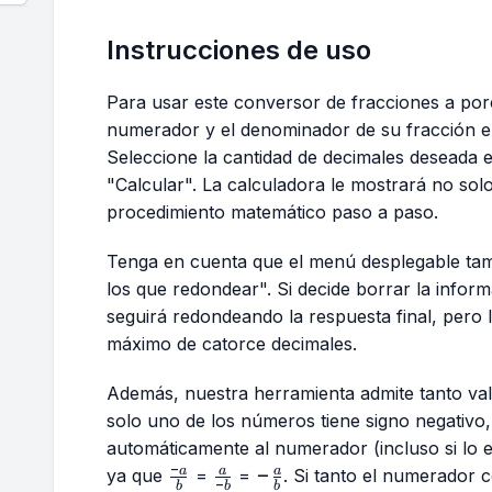
Instrucciones de uso
Para usar este conversor de fracciones a por
numerador y el denominador de su fracción e
Seleccione la cantidad de decimales deseada 
"Calcular". La calculadora le mostrará no solo 
procedimiento matemático paso a paso.
Tenga en cuenta que el menú desplegable tam
los que redondear". Si decide borrar la infor
seguirá redondeando la respuesta final, pero
máximo de catorce decimales.
Además, nuestra herramienta admite tanto val
solo uno de los números tiene signo negativo,
automáticamente al numerador (incluso si lo es
−
\frac{-
\frac{a}
-
−
a
a
a
ya que
=
=
. Si tanto el numerador
−
b
b
b