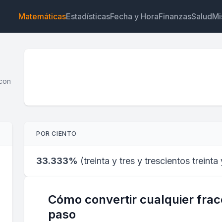
Matemáticas
Estadísticas
Fecha y Hora
Finanzas
Salud
Mi
 con
Widget
Enlace
Texto
HTML
POR CIENTO
Vista previa Calculadora de fracción a porcentaje Widg
33.333%
(
treinta y tres y trescientos treinta
Cómo convertir cualquier frac
paso