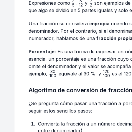
3
5
7
\frac{3}
\frac{5}
\frac{7}
Expresiones como
,
y
son ejemplos de f
5
12
2
{5}
{12}
{2}
que algo se dividió en 5 partes iguales y solo
Una fracción se considera
impropia
cuando su
denominador. Por el contrario, si el denomina
numerador, hablamos de una
fracción propi
Porcentaje:
Es una forma de expresar un núm
esencia, un porcentaje es una fracción cuyo d
omite el denominador y el valor se acompaña 
30
120
\frac{30}
\frac{120}
ejemplo,
equivale al 30 %, y
es el 120
100
100
{100}
{100}
Algoritmo de conversión de fracción
¿Se pregunta cómo pasar una fracción a por
seguir estos sencillos pasos:
Convierta la fracción a un número decima
entre denominador).