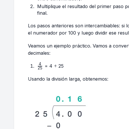
Multiplique el resultado del primer paso 
final.
Los pasos anteriores son intercambiables: si l
el numerador por 100 y luego dividir ese resu
Veamos un ejemplo práctico. Vamos a conver
decimales:
4
\frac{4}
= 4 ÷ 25
25
{25}
Usando la división larga, obtenemos: