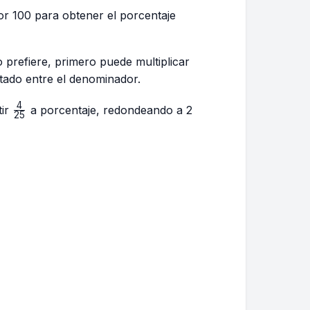
por 100 para obtener el porcentaje
o prefiere, primero puede multiplicar
ltado entre el denominador.
4
\frac{4}
tir
a porcentaje, redondeando a 2
25
{25}