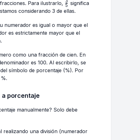
3
\frac{3}
racciones. Para ilustrarlo,
significa
5
{5}
 estamos considerando 3 de ellas.
 numerador es igual o mayor que el
dor es estrictamente mayor que el
a
.
ero como una fracción de cien. En
enominador es 100. Al escribirlo, se
del símbolo de porcentaje (%). Por
 %.
 a porcentaje
centaje manualmente? Solo debe
l realizando una división (numerador