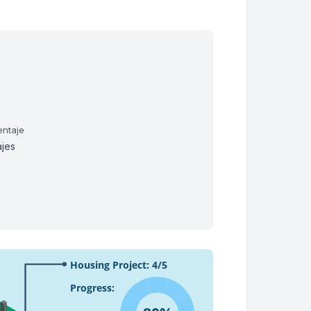
entaje
ajes