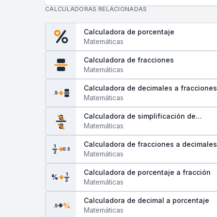
CALCULADORAS RELACIONADAS
Calculadora de porcentaje
Matemáticas
Calculadora de fracciones
Matemáticas
Calculadora de decimales a fracciones
.5
Matemáticas
Calculadora de simplificación de
6
fracciones
Matemáticas
8
Calculadora de fracciones a decimales
1
0.5
2
Matemáticas
Calculadora de porcentaje a fracción
1
%
2
Matemáticas
Calculadora de decimal a porcentaje
%
.5
Matemáticas