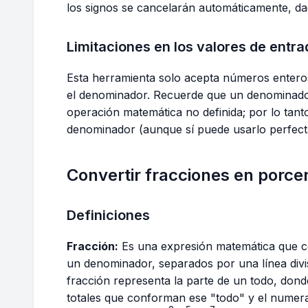
a}{b}
{-b}
\frac{a}
los signos se cancelarán automáticamente, d
{b}
Limitaciones en los valores de entra
Esta herramienta solo acepta números enter
el denominador. Recuerde que un denominado
operación matemática no definida; por lo tant
denominador (aunque sí puede usarlo perfe
Convertir fracciones en porce
Definiciones
Fracción:
Es una expresión matemática que c
un denominador, separados por una línea divis
fracción representa la parte de un todo, dond
totales que conforman ese "todo" y el numera