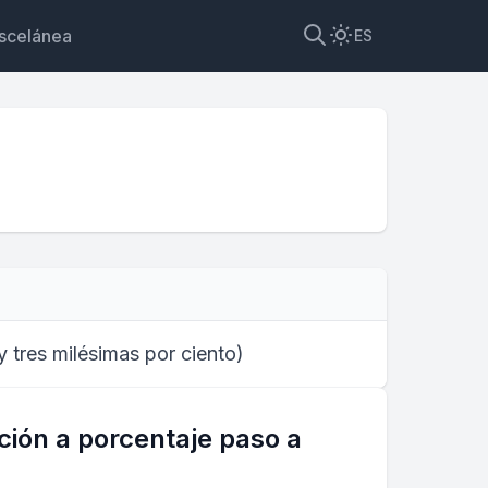
scelánea
ES
et
 y tres milésimas por ciento
)
ción a porcentaje paso a