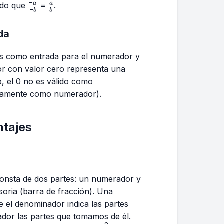
−
\frac{-
\frac{a}
a
a
ado que
=
.
−
b
b
a}{-b}
{b}
da
os como entrada para el numerador y
r con valor cero representa una
o, el 0 no es válido como
ctamente como numerador).
ntajes
onsta de dos partes: un numerador y
oria (barra de fracción). Una
e el denominador indica las partes
dor las partes que tomamos de él.