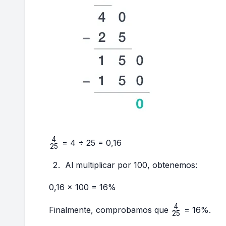
4
\frac{4}
= 4 ÷ 25 = 0,16
25
{25}
Al multiplicar por 100, obtenemos:
0,16 × 100 = 16%
4
\frac{4}
Finalmente, comprobamos que
= 16%.
25
{25}