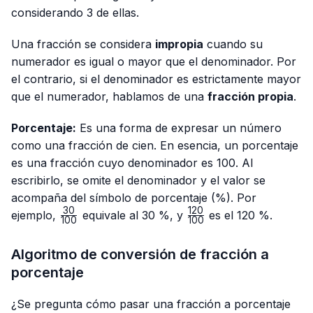
considerando 3 de ellas.
Una fracción se considera
impropia
cuando su
numerador es igual o mayor que el denominador. Por
el contrario, si el denominador es estrictamente mayor
que el numerador, hablamos de una
fracción propia
.
Porcentaje:
Es una forma de expresar un número
como una fracción de cien. En esencia, un porcentaje
es una fracción cuyo denominador es 100. Al
escribirlo, se omite el denominador y el valor se
acompaña del símbolo de porcentaje (%). Por
30
120
\frac{30}
\frac{120}
ejemplo,
equivale al 30 %, y
es el 120 %.
100
100
{100}
{100}
Algoritmo de conversión de fracción a
porcentaje
¿Se pregunta cómo pasar una fracción a porcentaje