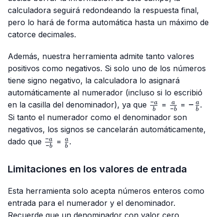
calculadora seguirá redondeando la respuesta final,
pero lo hará de forma automática hasta un máximo de
catorce decimales.
Además, nuestra herramienta admite tanto valores
positivos como negativos. Si solo uno de los números
tiene signo negativo, la calculadora lo asignará
automáticamente al numerador (incluso si lo escribió
−
\frac{-
\frac{a}
-
−
a
a
a
en la casilla del denominador), ya que
=
=
.
−
b
b
b
a}{b}
{-b}
\frac{
Si tanto el numerador como el denominador son
{b}
negativos, los signos se cancelarán automáticamente,
−
\frac{-
\frac{a}
a
a
dado que
=
.
−
b
b
a}{-b}
{b}
Limitaciones en los valores de entrada
Esta herramienta solo acepta números enteros como
entrada para el numerador y el denominador.
Recuerde que un denominador con valor cero