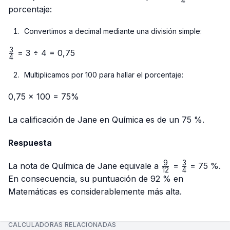
4
3}
{4}
porcentaje:
Convertimos a decimal mediante una división simple:
3
\frac{3}
= 3 ÷ 4 = 0,75
4
{4}
Multiplicamos por 100 para hallar el porcentaje:
0,75 × 100 = 75%
La calificación de Jane en Química es de un 75 %.
Respuesta
9
3
\frac{9}
\frac{3}
La nota de Química de Jane equivale a
=
= 75 %.
12
4
{12}
{4}
En consecuencia, su puntuación de 92 % en
Matemáticas es considerablemente más alta.
CALCULADORAS RELACIONADAS