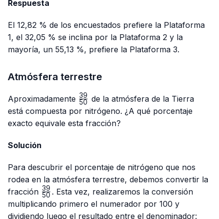
Respuesta
El 12,82 % de los encuestados prefiere la Plataforma
1, el 32,05 % se inclina por la Plataforma 2 y la
mayoría, un 55,13 %, prefiere la Plataforma 3.
Atmósfera terrestre
39
\frac{39}
Aproximadamente
de la atmósfera de la Tierra
50
{50}
está compuesta por nitrógeno. ¿A qué porcentaje
exacto equivale esta fracción?
Solución
Para descubrir el porcentaje de nitrógeno que nos
rodea en la atmósfera terrestre, debemos convertir la
39
\frac{39}
fracción
. Esta vez, realizaremos la conversión
50
{50}
multiplicando primero el numerador por 100 y
dividiendo luego el resultado entre el denominador: