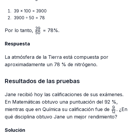
39 × 100 = 3900
3900 ÷ 50 = 78
39
\frac{39}
Por lo tanto,
= 78%.
50
{50}
Respuesta
La atmósfera de la Tierra está compuesta por
aproximadamente un 78 % de nitrógeno.
Resultados de las pruebas
Jane recibió hoy las calificaciones de sus exámenes.
En Matemáticas obtuvo una puntuación del 92 %,
9
\frac{9}
mientras que en Química su calificación fue de
. ¿En
12
{12}
qué disciplina obtuvo Jane un mejor rendimiento?
Solución