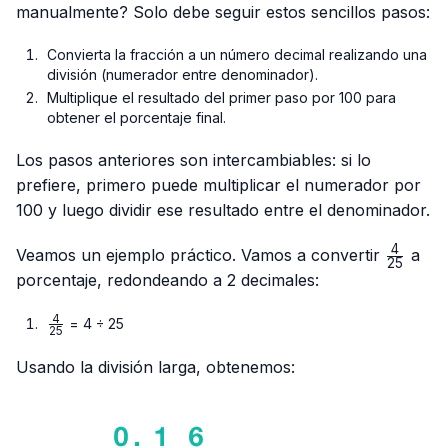
manualmente? Solo debe seguir estos sencillos pasos:
Convierta la fracción a un número decimal realizando una
división (numerador entre denominador).
Multiplique el resultado del primer paso por 100 para
obtener el porcentaje final.
Los pasos anteriores son intercambiables: si lo
prefiere, primero puede multiplicar el numerador por
100 y luego dividir ese resultado entre el denominador.
4
\frac{4
Veamos un ejemplo práctico. Vamos a convertir
a
25
{25}
porcentaje, redondeando a 2 decimales:
4
\frac{4}
= 4 ÷ 25
25
{25}
Usando la división larga, obtenemos: