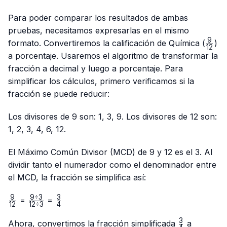
Para poder comparar los resultados de ambas
pruebas, necesitamos expresarlas en el mismo
9
\fra
formato. Convertiremos la calificación de Química (
)
12
{12}
a porcentaje. Usaremos el algoritmo de transformar la
fracción a decimal y luego a porcentaje. Para
simplificar los cálculos, primero verificamos si la
fracción se puede reducir:
Los divisores de 9 son: 1, 3, 9. Los divisores de 12 son:
1, 2, 3, 4, 6, 12.
El Máximo Común Divisor (MCD) de 9 y 12 es el 3. Al
dividir tanto el numerador como el denominador entre
el MCD, la fracción se simplifica así:
9
9
÷
3
3
\frac{9}
\frac{9
\frac{3}
=
=
12
12
÷
3
4
{12}
÷ 3}
{4}
3
{12 ÷
\frac{3}
Ahora, convertimos la fracción simplificada
a