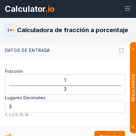
Calculator
.io
Calculadora de fracción a porcentaje
1
%
2
›
DATOS DE ENTRADA
Widget
Enlace
Texto
HTML
Fracción
Vista previa Calculadora de fracción
a porcentaje Widget
RESULTADOS
Lugares Decimales
0
,
1
,
2
,
5
,
10
,
14
›