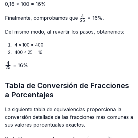
0,16 × 100 = 16%
4
\frac{4}
Finalmente, comprobamos que
= 16%.
25
{25}
Del mismo modo, al revertir los pasos, obtenemos:
4 × 100 = 400
400 ÷ 25 = 16
4
\frac{4}
= 16%
25
{25}
Tabla de Conversión de Fracciones
a Porcentajes
La siguiente tabla de equivalencias proporciona la
conversión detallada de las fracciones más comunes a
sus valores porcentuales exactos.