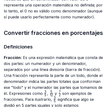
representa una operación matemática no definida; por
lo tanto, el 0 no es válido como denominador (aunque
sí puede usarlo perfectamente como numerador).
Convertir fracciones en porcentajes
Definiciones
Fracción:
Es una expresión matemática que consta de
dos partes: un numerador y un denominador,
separados por una línea divisoria (barra de fracción).
Una fracción representa la parte de un todo, donde el
denominador indica las partes totales que conforman
ese "todo" y el numerador las partes que tomamos de
3
5
7
\frac{3}
\frac{5}
\frac{7}
él. Expresiones como
,
y
son ejemplos de
5
12
2
{5}
{12}
{2}
3
\frac{3}
fracciones. Para ilustrarlo,
significa que algo se
5
{5}
dividió en 5 partes iguales y solo estamos