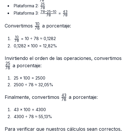
78
{78}
25
\frac{25}
Plataforma 2:
78
{78}
78–25–10
43
\frac{78
\frac{43}
Plataforma 3:
=
78
78
– 25 –
{78}
10
10}{78}
\frac{10}
Convertimos
a porcentaje:
78
{78}
10
\frac{10}
= 10 ÷ 78 ≈ 0,1282
78
{78}
0,1282 × 100 = 12,82%
\fr
Invirtiendo el orden de las operaciones, convertimos
{78
25
a porcentaje:
78
25 × 100 = 2500
2500 ÷ 78 ≈ 32,05%
43
\frac{43}
Finalmente, convertimos
a porcentaje:
78
{78}
43 × 100 = 4300
4300 ÷ 78 ≈ 55,13%
Para verificar que nuestros cálculos sean correctos,