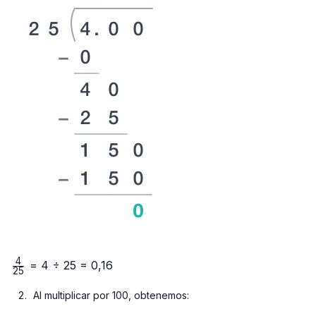
4
\frac{4}
= 4 ÷ 25 = 0,16
25
{25}
Al multiplicar por 100, obtenemos: