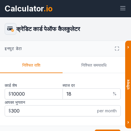
Calculator
.io
क्रेडिट कार्ड पेऑफ कैलकुलेटर
›
इनपुट डेटा
विजेट
लिंक
टेक्स्ट
HTML
निश्चित राशि
निश्चित समयावधि
पूर्वावलोकन क्रेडिट कार्ड पेऑफ कैलकुलेटर
विजेट
परिणाम
कार्ड शेष
ब्याज दर
$
%
आपका भुगतान
$
per month
›