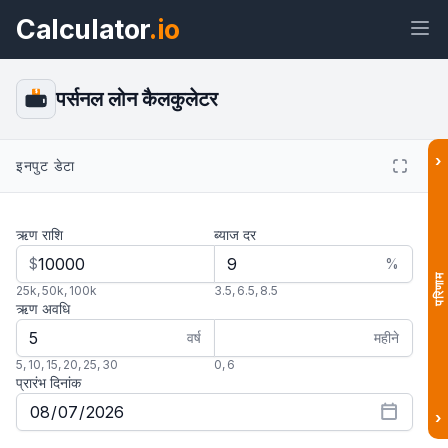
Calculator
.io
पर्सनल लोन कैलकुलेटर
$
›
विजेट
लिंक
टेक्स्ट
HTML
इनपुट डेटा
ऋण राशि
ब्याज दर
पूर्वावलोकन पर्सनल लोन कैलकुलेटर विजेट
$
%
परिणाम
25k
,
50k
,
100k
3.5
,
6.5
,
8.5
ऋण अवधि
वर्ष
महीने
5
,
10
,
15
,
20
,
25
,
30
0
,
6
प्रारंभ दिनांक
›