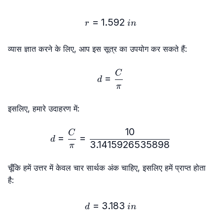
=
1.592
r = 1.592\ in
r
in
व्यास ज्ञात करने के लिए, आप इस सूत्र का उपयोग कर सकते हैं:
d = \frac{C}{π}
C
=
d
π
इसलिए, हमारे उदाहरण में:
10
d = \frac{C}{π} = \frac
C
=
=
d
3.1415926535898
π
चूँकि हमें उत्तर में केवल चार सार्थक अंक चाहिए, इसलिए हमें प्राप्त होता
है:
=
3.183
d = 3.183\ in
d
in