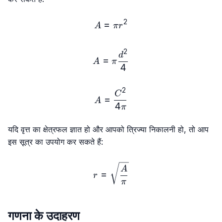
2
=
A = πr²
A
π
r
2
A = π \frac{d²}{4}
d
=
A
π
4
2
A = \frac{C²}{4π}
C
=
A
4
π
यदि वृत्त का क्षेत्रफल ज्ञात हो और आपको त्रिज्या निकालनी हो, तो आप
इस सूत्र का उपयोग कर सकते हैं:
r=\sqrt{\frac{A}{π}}
A
=
r
π
गणना के उदाहरण