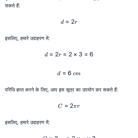
सकते हैं:
=
d = 2r
2
d
r
इसलिए, हमारे उदाहरण में:
=
2
=
2
d = 2r = 2 × 3 = 6
×
3
=
6
d
r
=
6
d = 6\ cm
d
c
m
परिधि ज्ञात करने के लिए, आप इस सूत्र का उपयोग कर सकते हैं:
=
C = 2πr
2
C
π
r
इसलिए, हमारे उदाहरण में: