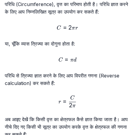
परिधि (Circumference), वृत्त का परिमाप होती है। परिधि ज्ञात करने
के लिए आप निम्नलिखित सूत्र का उपयोग कर सकते हैं:
=
C = 2πr
2
C
π
r
या, चूँकि व्यास त्रिज्या का दोगुना होता है:
=
C = πd
C
π
d
परिधि से त्रिज्या ज्ञात करने के लिए आप विपरीत गणना (Reverse
calculation) कर सकते हैं:
r = \frac{C}{2π}
C
=
r
2
π
अब आइए देखें कि किसी वृत्त का क्षेत्रफल कैसे ज्ञात किया जाता है। आप
नीचे दिए गए किसी भी सूत्र का उपयोग करके वृत्त के क्षेत्रफल की गणना
कर सकते हैं: