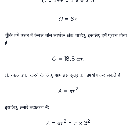
=
2
=
C = 2πr = 2 × π × 3
2
×
×
3
C
π
r
π
=
C = 6π
6
C
π
चूँकि हमें उत्तर में केवल तीन सार्थक अंक चाहिए, इसलिए हमें प्राप्त होता
है:
=
18.8
C = 18.8\ cm
C
c
m
क्षेत्रफल ज्ञात करने के लिए, आप इस सूत्र का उपयोग कर सकते हैं:
2
=
A = πr²
A
π
r
इसलिए, हमारे उदाहरण में:
2
2
=
A = πr² = π × 3²
=
×
3
A
π
r
π