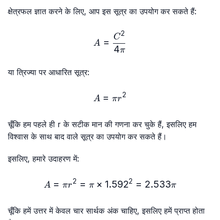
क्षेत्रफल ज्ञात करने के लिए, आप इस सूत्र का उपयोग कर सकते हैं:
2
A = \frac{C²}{4π}
C
=
A
4
π
या त्रिज्या पर आधारित सूत्र:
2
=
A = πr²
A
π
r
चूँकि हम पहले ही r के सटीक मान की गणना कर चुके हैं, इसलिए हम
विश्वास के साथ बाद वाले सूत्र का उपयोग कर सकते हैं।
इसलिए, हमारे उदाहरण में:
2
2
=
=
×
1.59
A = πr² = π × 1.592² = 2.
2
=
2.533
A
π
r
π
π
चूँकि हमें उत्तर में केवल चार सार्थक अंक चाहिए, इसलिए हमें प्राप्त होता