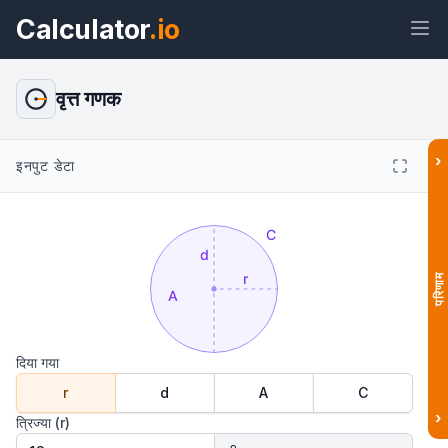
Calculator
.io
वृत्त गणक
›
इनपुट डेटा
विजेट
लिंक
टेक्स्ट
HTML
पूर्वावलोकन वृत्त कैलकुलेटर: क्षेत्रफल, परिधि
और सूत्र विजेट
परिणाम
दिया गया
r
d
A
C
›
त्रिज्या (r)