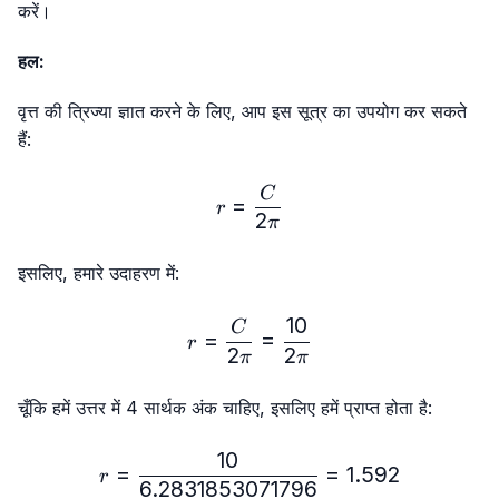
करें।
हल:
वृत्त की त्रिज्या ज्ञात करने के लिए, आप इस सूत्र का उपयोग कर सकते
हैं:
r = \frac{C}{2π}
C
=
r
2
π
इसलिए, हमारे उदाहरण में:
10
r = \frac{C}{2π} = \frac{
C
=
=
r
2
2
π
π
चूँकि हमें उत्तर में 4 सार्थक अंक चाहिए, इसलिए हमें प्राप्त होता है:
10
r = \frac{10}{6.2831853
=
=
1.592
r
6.2831853071796