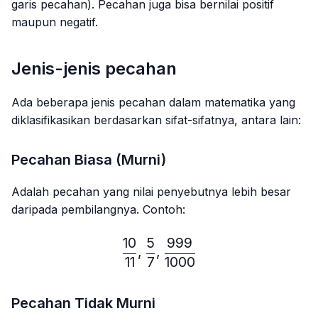
garis pecahan). Pecahan juga bisa bernilai positif
maupun negatif.
Jenis-jenis pecahan
Ada beberapa jenis pecahan dalam matematika yang
diklasifikasikan berdasarkan sifat-sifatnya, antara lain:
Pecahan Biasa (Murni)
Adalah pecahan yang nilai penyebutnya lebih besar
daripada pembilangnya. Contoh:
10
5
999
\frac{10}{11},\frac{5}{7}
,
,
11
7
1000
Pecahan Tidak Murni