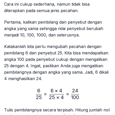
Cara ini cukup sederhana, namun tidak bisa
diterapkan pada semua jenis pecahan.
Pertama, kalikan pembilang dan penyebut dengan
angka yang sama sehingga nilai penyebut berubah
menjadi 10, 100, 1000, dan seterusnya.
Katakanlah kita perlu mengubah pecahan dengan
pembilang 6 dan penyebut 25. Kita bisa mendapatkan
angka 100 pada penyebut cukup dengan mengalikan
25 dengan 4. Ingat, pastikan Anda juga mengalikan
pembilangnya dengan angka yang sama. Jadi, 6 dikali
4 menghasilkan 24.
6
6
×
4
24
\frac{6}{25}=\frac{6 × 4
=
=
25
25
×
4
100
Tulis pembilangnya secara terpisah. Hitung jumlah nol