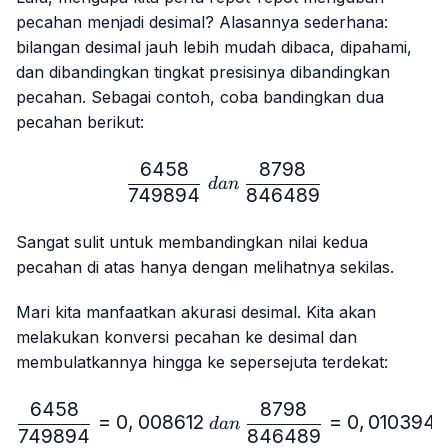
pecahan menjadi desimal? Alasannya sederhana:
bilangan desimal jauh lebih mudah dibaca, dipahami,
dan dibandingkan tingkat presisinya dibandingkan
pecahan. Sebagai contoh, coba bandingkan dua
pecahan berikut:
6458
8798
\frac{6458}{749894} \ 
d
an
749894
846489
Sangat sulit untuk membandingkan nilai kedua
pecahan di atas hanya dengan melihatnya sekilas.
Mari kita manfaatkan akurasi desimal. Kita akan
melakukan konversi pecahan ke desimal dan
membulatkannya hingga ke sepersejuta terdekat:
6458
8798
\frac{6458}{749894}=0,
=
0
,
008612
=
0
,
010394
d
an
749894
846489