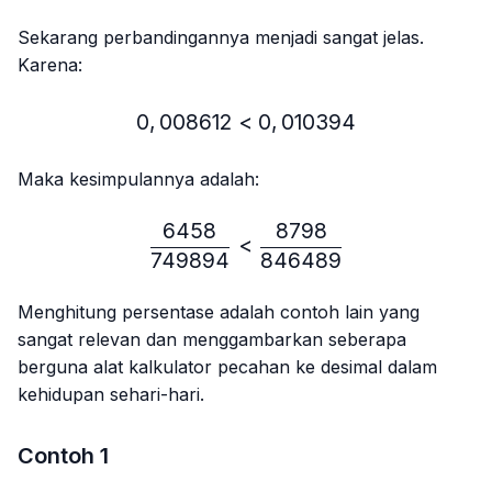
Sekarang perbandingannya menjadi sangat jelas.
Karena:
0
,
008612
<
0,008612 < 0,010394
0
,
010394
Maka kesimpulannya adalah:
6458
8798
\frac{6458}{749894} < 
<
749894
846489
Menghitung persentase adalah contoh lain yang
sangat relevan dan menggambarkan seberapa
berguna alat kalkulator pecahan ke desimal dalam
kehidupan sehari-hari.
Contoh 1