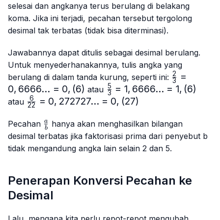
selesai dan angkanya terus berulang di belakang
koma. Jika ini terjadi, pecahan tersebut tergolong
desimal tak terbatas (tidak bisa diterminasi).
Jawabannya dapat ditulis sebagai desimal berulang.
Untuk menyederhanakannya, tulis angka yang
2
\frac{2}
=
berulang di dalam tanda kurung, seperti ini:
3
{3}=0,6666
5
0
,
6666...
=
0
,
(
6
)
\frac{5}
=
1
,
6666...
=
1
,
(
6
)
atau
3
= 0,(6)
{3}=
6
\frac{6}
=
0
,
272727...
=
0
,
(
27
)
atau
22
1,6666...
{22}=0,272727...
= 1,(6)
\frac{a}
= 0,(27)
a
Pecahan
hanya akan menghasilkan bilangan
b
{b}
desimal terbatas jika faktorisasi prima dari penyebut b
tidak mengandung angka lain selain 2 dan 5.
Penerapan Konversi Pecahan ke
Desimal
Lalu, mengapa kita perlu repot-repot mengubah