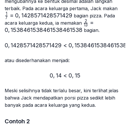
mengubahnya ke bentuk desimal adalah langkah
\frac
terbaik. Pada acara keluarga pertama, Jack makan
{7}=
1
=
0
,
1428571428571429
bagian pizza. Pada
7
2
\frac{2}
=
acara keluarga kedua, ia memakan
13
{13}=0,15384615
0
,
1538461538461538461538
bagian.
0
,
1428571428571429
<
0,1428571428571429 < 
0
,
1538461538461538
atau disederhanakan menjadi:
0
,
14
<
0,14 < 0,15
0
,
15
Meski selisihnya tidak terlalu besar, kini terlihat jelas
bahwa Jack mendapatkan porsi pizza sedikit lebih
banyak pada acara keluarga yang kedua.
Contoh 2