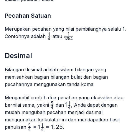
Pecahan Satuan
Merupakan pecahan yang nilai pembilangnya selalu 1.
1
1
\frac{1}
\frac{1}
Contohnya adalah
atau
4
1254
{4}
{1254}
Desimal
Bilangan desimal adalah sistem bilangan yang
memisahkan bagian bilangan bulat dan bagian
pecahannya menggunakan tanda koma.
Mengambil contoh dua pecahan yang ekuivalen atau
5
1
\frac{5}
1\frac{1}
1
bernilai sama, yakni
dan
, Anda dapat dengan
4
4
{4}
{4}
mudah mengubah pecahan menjadi desimal
menggunakan kalkulator ini dan mendapatkan hasil
5
1
\frac{5}
=
1
=
1
,
25
penulisan
.
4
4