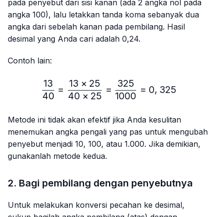
pada penyebut dari sisi kanan (ada 2 angka nol pada
angka 100), lalu letakkan tanda koma sebanyak dua
angka dari sebelah kanan pada pembilang. Hasil
desimal yang Anda cari adalah 0,24.
Contoh lain:
13
13
×
25
325
\frac{13}{40}=\frac{13 
=
=
=
0
,
325
40
40
×
25
1000
Metode ini tidak akan efektif jika Anda kesulitan
menemukan angka pengali yang pas untuk mengubah
penyebut menjadi 10, 100, atau 1.000. Jika demikian,
gunakanlah metode kedua.
2. Bagi pembilang dengan penyebutnya
Untuk melakukan konversi pecahan ke desimal,
cukup bagilah angka pembilang (atas) dengan