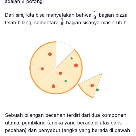
adalah 8 potong.
1
\frac{1}
Dari sini, kita bisa menyatakan bahwa
bagian pizza
8
{8}
7
\frac{7}
telah hilang, sementara
bagian sisanya masih utuh.
8
{8}
Sebuah bilangan pecahan terdiri dari dua komponen
utama: pembilang (angka yang berada di atas garis
pecahan) dan penyebut (angka yang berada di bawah