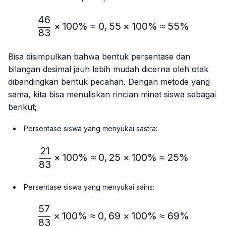
46
\frac{46}{83} × 100\% ≈
×
100%
≈
0
,
55
×
100%
≈
55%
83
Bisa disimpulkan bahwa bentuk persentase dan
bilangan desimal jauh lebih mudah dicerna oleh otak
dibandingkan bentuk pecahan. Dengan metode yang
sama, kita bisa menuliskan rincian minat siswa sebagai
berikut;
Persentase siswa yang menyukai sastra:
21
\frac{21}{83} × 100\% ≈
×
100%
≈
0
,
25
×
100%
≈
25%
83
Persentase siswa yang menyukai sains:
57
\frac{57}{83} × 100\% ≈
×
100%
≈
0
,
69
×
100%
≈
69%
83