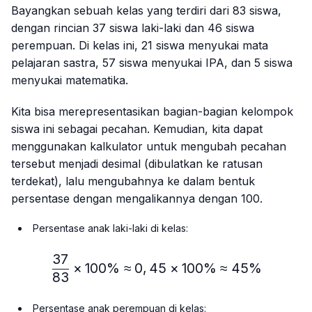
Bayangkan sebuah kelas yang terdiri dari 83 siswa,
dengan rincian 37 siswa laki-laki dan 46 siswa
perempuan. Di kelas ini, 21 siswa menyukai mata
pelajaran sastra, 57 siswa menyukai IPA, dan 5 siswa
menyukai matematika.
Kita bisa merepresentasikan bagian-bagian kelompok
siswa ini sebagai pecahan. Kemudian, kita dapat
menggunakan kalkulator untuk mengubah pecahan
tersebut menjadi desimal (dibulatkan ke ratusan
terdekat), lalu mengubahnya ke dalam bentuk
persentase dengan mengalikannya dengan 100.
Persentase anak laki-laki di kelas:
37
\frac{37}{83} × 100\%≈
×
100%
≈
0
,
45
×
100%
≈
45%
83
Persentase anak perempuan di kelas: