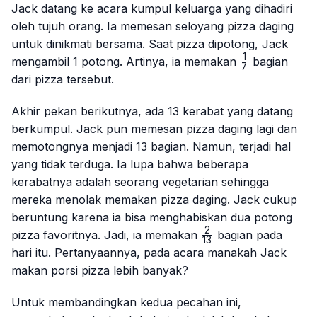
Jack datang ke acara kumpul keluarga yang dihadiri
oleh tujuh orang. Ia memesan seloyang pizza daging
untuk dinikmati bersama. Saat pizza dipotong, Jack
1
\frac{1}
mengambil 1 potong. Artinya, ia memakan
bagian
7
{7}
dari pizza tersebut.
Akhir pekan berikutnya, ada 13 kerabat yang datang
berkumpul. Jack pun memesan pizza daging lagi dan
memotongnya menjadi 13 bagian. Namun, terjadi hal
yang tidak terduga. Ia lupa bahwa beberapa
kerabatnya adalah seorang vegetarian sehingga
mereka menolak memakan pizza daging. Jack cukup
beruntung karena ia bisa menghabiskan dua potong
2
\frac{2}
pizza favoritnya. Jadi, ia memakan
bagian pada
13
{13}
hari itu. Pertanyaannya, pada acara manakah Jack
makan porsi pizza lebih banyak?
Untuk membandingkan kedua pecahan ini,