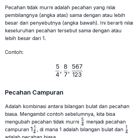
Pecahan tidak murni adalah pecahan yang nilai
pembilangnya (angka atas) sama dengan atau lebih
besar dari penyebutnya (angka bawah). Ini berarti nilai
keseluruhan pecahan tersebut sama dengan atau
lebih besar dari 1.
Contoh:
5
8
567
\frac{5}{4},\frac{8}{7},
,
,
4
7
123
Pecahan Campuran
Adalah kombinasi antara bilangan bulat dan pecahan
biasa. Mengambil contoh sebelumnya, kita bisa
5
\frac{5}
mengubah pecahan tidak murni
menjadi pecahan
4
{4}
1
1
1\frac{1}
1
\frac
campuran
, di mana 1 adalah bilangan bulat dan
4
4
{4}
{4}
adalah pecahan biasa.