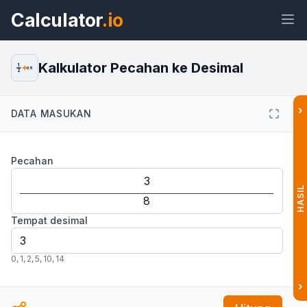
Calculator
.io
Kalkulator Pecahan ke Desimal
1
0.5
2
›
DATA MASUKAN
Widget
Tautan
Teks
HTML
Pecahan
Pratinjau Kalkulator Pecahan ke
Desimal: Konversi Mudah Widget
HASIL
Tempat desimal
0
,
1
,
2
,
5
,
10
,
14
›