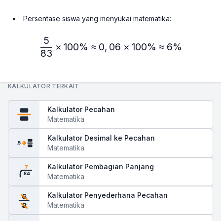
Persentase siswa yang menyukai matematika:
5
\frac{5}{83} × 100\% ≈ 
×
100%
≈
0
,
06
×
100%
≈
6%
83
KALKULATOR TERKAIT
Kalkulator Pecahan
Matematika
Kalkulator Desimal ke Pecahan
.5
Matematika
Kalkulator Pembagian Panjang
7
84
Matematika
Kalkulator Penyederhana Pecahan
6
Matematika
8