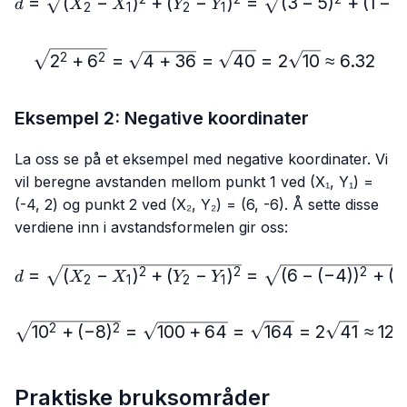
d=\sqrt{(X₂-X₁)^2+(Y₂-Y₁
=
(
−
)
+
(
−
)
=
(
3
−
5
)
+
(
1
−
7
d
X
X
Y
Y
2
1
2
1
\sqrt{2^2+6^2}=\sqrt{4+
2
+
6
=
4
+
36
=
40
=
2
10
≈
6.32
2
2
Eksempel 2: Negative koordinater
La oss se på et eksempel med negative koordinater. Vi
vil beregne avstanden mellom punkt 1 ved (X₁, Y₁) =
(-4, 2) og punkt 2 ved (X₂, Y₂) = (6, -6). Å sette disse
verdiene inn i avstandsformelen gir oss:
d=\sqrt{(X₂-X₁)^2+(Y₂-Y₁
=
(
−
)
+
(
−
)
=
(
6
−
(
−
4
)
)
+
(
−
2
2
2
d
X
X
Y
Y
2
1
2
1
\sqrt{10^2+(-8)^2}=\sqr
1
0
+
(
−
8
)
=
100
+
64
=
164
=
2
41
≈
12.
2
2
Praktiske bruksområder