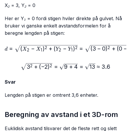
X₂ = 3, Y₂ = 0
Her er Y₂ = 0 fordi stigen hviler direkte på gulvet. Nå
bruker vi ganske enkelt avstandsformelen for å
beregne lengden på stigen:
d=\sqrt{(X₂-X₁)^2+(Y₂-Y₁
=
(
−
)
+
(
−
)
=
(
3
−
0
)
+
(
0
−
2
2
2
d
X
X
Y
Y
2
1
2
1
\sqrt{3^2+(-2)^2}=\sqrt
3
+
(
−
2
)
=
9
+
4
=
13
≈
3.6
2
2
Svar
Lengden på stigen er omtrent 3,6 enheter.
Beregning av avstand i et 3D-rom
Euklidisk avstand tilsvarer det de fleste rett og slett