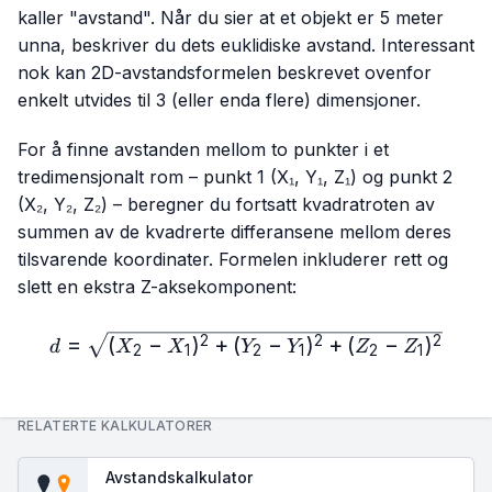
kaller "avstand". Når du sier at et objekt er 5 meter
unna, beskriver du dets euklidiske avstand. Interessant
nok kan 2D-avstandsformelen beskrevet ovenfor
enkelt utvides til 3 (eller enda flere) dimensjoner.
For å finne avstanden mellom to punkter i et
tredimensjonalt rom – punkt 1 (X₁, Y₁, Z₁) og punkt 2
(X₂, Y₂, Z₂) – beregner du fortsatt kvadratroten av
summen av de kvadrerte differansene mellom deres
tilsvarende koordinater. Formelen inkluderer rett og
slett en ekstra Z-aksekomponent:
d=\sqrt{(X₂-X₁)^2+(Y₂-Y₁
=
(
−
)
+
(
−
)
+
(
−
)
2
2
2
d
X
X
Y
Y
Z
Z
2
1
2
1
2
1
RELATERTE KALKULATORER
Avstandskalkulator