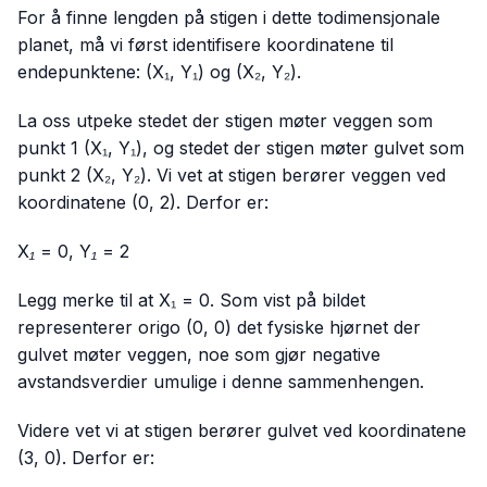
For å finne lengden på stigen i dette todimensjonale
planet, må vi først identifisere koordinatene til
endepunktene: (X₁, Y₁) og (X₂, Y₂).
La oss utpeke stedet der stigen møter veggen som
punkt 1 (X₁, Y₁), og stedet der stigen møter gulvet som
punkt 2 (X₂, Y₂). Vi vet at stigen berører veggen ved
koordinatene (0, 2). Derfor er:
X₁ = 0, Y₁ = 2
Legg merke til at X₁ = 0. Som vist på bildet
representerer origo (0, 0) det fysiske hjørnet der
gulvet møter veggen, noe som gjør negative
avstandsverdier umulige i denne sammenhengen.
Videre vet vi at stigen berører gulvet ved koordinatene
(3, 0). Derfor er: