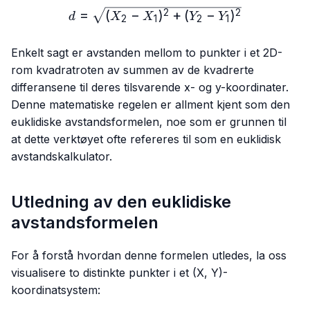
d=\sqrt{(X₂-X₁)^2+(Y₂-Y₁
=
(
−
)
+
(
−
)
2
2
d
X
X
Y
Y
2
1
2
1
Enkelt sagt er avstanden mellom to punkter i et 2D-
rom kvadratroten av summen av de kvadrerte
differansene til deres tilsvarende x- og y-koordinater.
Denne matematiske regelen er allment kjent som den
euklidiske avstandsformelen, noe som er grunnen til
at dette verktøyet ofte refereres til som en euklidisk
avstandskalkulator.
Utledning av den euklidiske
avstandsformelen
For å forstå hvordan denne formelen utledes, la oss
visualisere to distinkte punkter i et (X, Y)-
koordinatsystem: