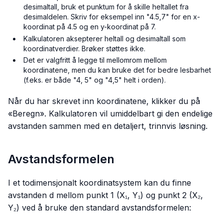
desimaltall, bruk et punktum for å skille heltallet fra
desimaldelen. Skriv for eksempel inn "4.5,7" for en x-
koordinat på 4.5 og en y-koordinat på 7.
Kalkulatoren aksepterer heltall og desimaltall som
koordinatverdier. Brøker støttes ikke.
Det er valgfritt å legge til mellomrom mellom
koordinatene, men du kan bruke det for bedre lesbarhet
(f.eks. er både "4, 5" og "4,5" helt i orden).
Når du har skrevet inn koordinatene, klikker du på
«Beregn». Kalkulatoren vil umiddelbart gi den endelige
avstanden sammen med en detaljert, trinnvis løsning.
Avstandsformelen
I et todimensjonalt koordinatsystem kan du finne
avstanden
d
mellom punkt 1 (X₁, Y₁) og punkt 2 (X₂,
Y₂) ved å bruke den standard avstandsformelen: