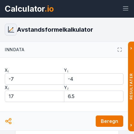
Calculator
.io
Avstandsformelkalkulator
›
INNDATA
Widget
Lenke
Tekst
HTML
X₁
Y₁
Forhåndsvisning
RESULTATER
Avstandsformelkalkulator: Finn
avstand mellom to punkter Widget
X₂
Y₂
Beregn
›