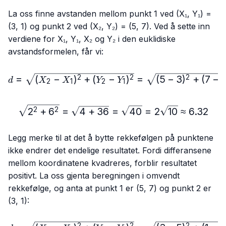
La oss finne avstanden mellom punkt 1 ved (X₁, Y₁) =
(3, 1) og punkt 2 ved (X₂, Y₂) = (5, 7). Ved å sette inn
verdiene for X₁, Y₁, X₂ og Y₂ i den euklidiske
avstandsformelen, får vi:
d=\sqrt{(X₂-X₁)^2+(Y₂-Y₁
=
(
−
)
+
(
−
)
=
(
5
−
3
)
+
(
7
−
1
2
2
2
d
X
X
Y
Y
2
1
2
1
\sqrt{2^2+6^2}=\sqrt{4+
2
+
6
=
4
+
36
=
40
=
2
10
≈
6.32
2
2
Legg merke til at det å bytte rekkefølgen på punktene
ikke endrer det endelige resultatet. Fordi differansene
mellom koordinatene kvadreres, forblir resultatet
positivt. La oss gjenta beregningen i omvendt
rekkefølge, og anta at punkt 1 er (5, 7) og punkt 2 er
(3, 1):
2
2
2