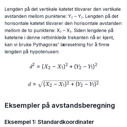
Lengden på det vertikale katetet tilsvarer den vertikale
avstanden mellom punktene: Y₂ – Y₁. Lengden på det
horisontale katetet tilsvarer den horisontale avstanden
mellom de to punktene: X₂ – X₁. Siden lengdene på
katetene i denne rettvinklede trekanten nå er kjent,
kan vi bruke Pythagoras' læresetning for å finne
lengden på hypotenusen:
2
2
2
=
(
−
)
d^2=(X₂-X₁)^2+(Y₂-Y₁)^2
+
(
−
)
d
X
X
Y
Y
2
1
2
1
d=\sqrt{(X₂-X₁)^2+(Y₂-Y₁
=
(
−
)
+
(
−
)
2
2
d
X
X
Y
Y
2
1
2
1
Eksempler på avstandsberegning
Eksempel 1: Standardkoordinater