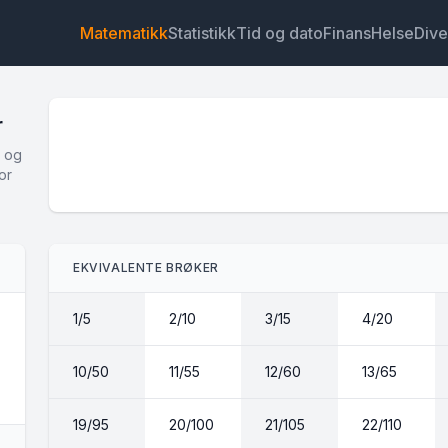
Matematikk
Statistikk
Tid og dato
Finans
Helse
Dive
r
r og
or
Widget
Lenke
Tekst
HTML
EKVIVALENTE BRØKER
Forhåndsvisning Kalkulator for likeverdige brøker Wid
1/5
2/10
3/15
4/20
10/50
11/55
12/60
13/65
19/95
20/100
21/105
22/110