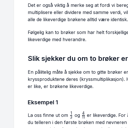
Det er også viktig å merke seg at fordi vi ber
multiplisere eller dividere med samme verdi, v
alle de likeverdige brøkene alltid være identisk.
Følgelig kan to brøker som har helt forskjelli
likeverdige med hverandre.
Slik sjekker du om to brøker er
En pålitelig måte å sjekke om to gitte brøker e
kryssproduktene deres (kryssmultiplikasjon).
er like, er brøkene likeverdige.
Eksempel 1
1
4
\frac{1}
\frac{4}
La oss finne ut om
og
er likeverdige. For
3
11
{3}
{11}
du telleren i den første brøken med nevneren i