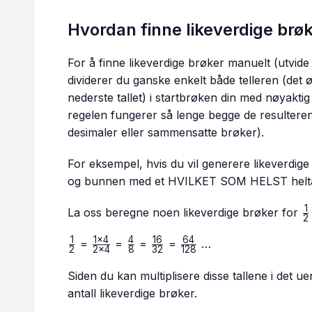
Hvordan finne likeverdige brø
For å finne likeverdige brøker manuelt (utvide e
dividerer du ganske enkelt både telleren (det ø
nederste tallet) i startbrøken din med nøyakt
regelen fungerer så lenge begge de resulterende
desimaler eller sammensatte brøker).
For eksempel, hvis du vil generere likeverdig
og bunnen med et HVILKET SOM HELST helta
1
\
La oss beregne noen likeverdige brøker for
2
{
1
1
×
4
4
16
64
\frac{1}
\frac{1
\frac{4}
\frac{16}
\frac{64}
=
=
=
=
…
2
2
×
4
8
32
128
{2}
× 4}{2
{8}
{32}
{128}
× 4}
Siden du kan multiplisere disse tallene i det u
antall likeverdige brøker.