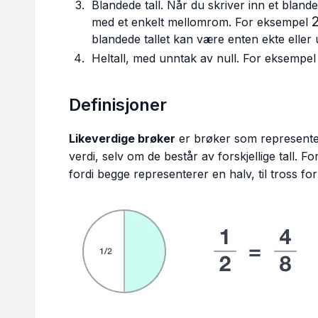
\frac{5}
{8}
Blandede tall. Når du skriver inn et blandet 
{2}
2
med et enkelt mellomrom. For eksempel
blandede tallet kan være enten ekte eller 
Heltall, med unntak av null. For eksempel 
Definisjoner
Likeverdige brøker
er brøker som represent
verdi, selv om de består av forskjellige tall. 
fordi begge representerer en halv, til tross for