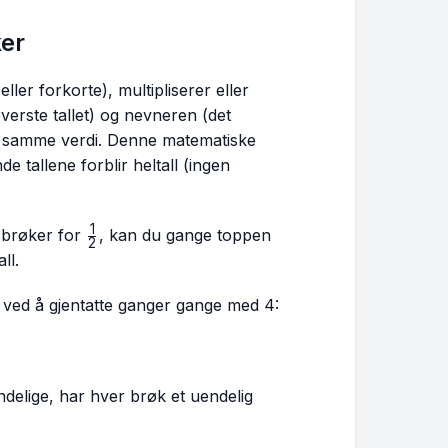
ker
ller forkorte), multipliserer eller
verste tallet) og nevneren (det
ig samme verdi. Denne matematiske
 tallene forblir heltall (ingen
1
\frac{1}
e brøker for
, kan du gange toppen
2
{2}
ll.
frac{1}
ved å gjentatte ganger gange med 4:
2}
endelige, har hver brøk et uendelig