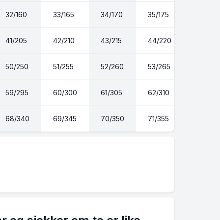
32/160
33/165
34/170
35/175
36/180
41/205
42/210
43/215
44/220
45/225
50/250
51/255
52/260
53/265
54/270
59/295
60/300
61/305
62/310
63/315
68/340
69/345
70/350
71/355
72/360