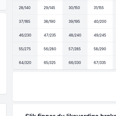
28/140
29/145
30/150
31/155
37/185
38/190
39/195
40/200
46/230
47/235
48/240
49/245
55/275
56/280
57/285
58/290
64/320
65/325
66/330
67/335