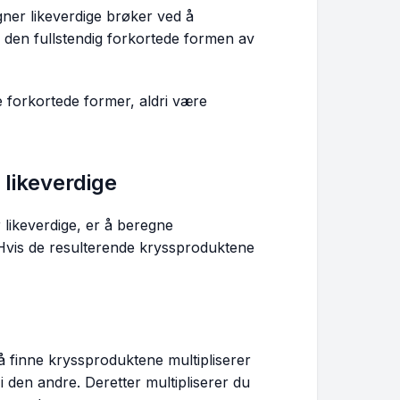
egner likeverdige brøker ved å
il den fullstendig forkortede formen av
ge forkortede former, aldri være
 likeverdige
r likeverdige, er å beregne
 Hvis de resulterende kryssproduktene
 å finne kryssproduktene multipliserer
 den andre. Deretter multipliserer du