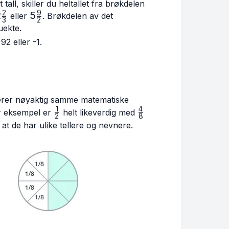
tall, skiller du heltallet fra brøkdelen
2
9
\frac{2}
2
5\frac{9}
5
eller
. Brøkdelen av det
3
2
{3}
{2}
uekte.
92 eller -1.
erer nøyaktig samme matematiske
1
4
\frac{1}
\frac{4}
For eksempel er
helt likeverdig med
2
8
{2}
{8}
 at de har ulike tellere og nevnere.