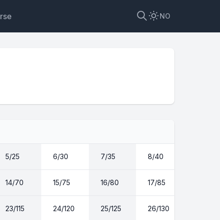
rse
NO
get
5/25
6/30
7/35
8/40
9/45
14/70
15/75
16/80
17/85
18/90
23/115
24/120
25/125
26/130
27/135