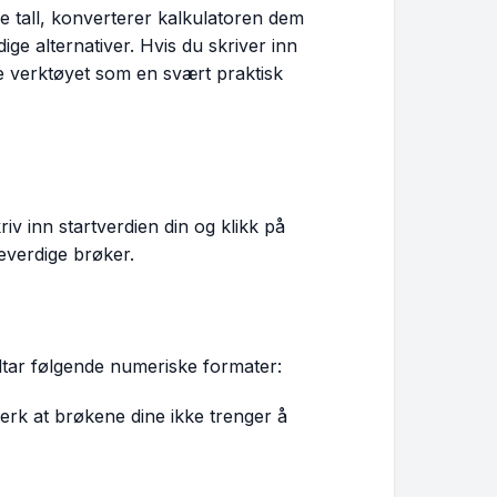
e tall, konverterer kalkulatoren dem
ige alternativer. Hvis du skriver inn
e verktøyet som en svært praktisk
iv inn startverdien din og klikk på
keverdige brøker.
dtar følgende numeriske formater:
erk at brøkene dine ikke trenger å
16}
ac{16}