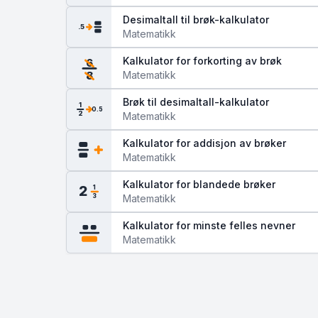
Desimaltall til brøk-kalkulator
.5
Matematikk
Kalkulator for forkorting av brøk
6
Matematikk
8
Brøk til desimaltall-kalkulator
1
0.5
2
Matematikk
Kalkulator for addisjon av brøker
Matematikk
Kalkulator for blandede brøker
2
1
Matematikk
3
Kalkulator for minste felles nevner
Matematikk