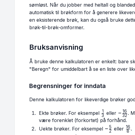
sømløst. Når du jobber med heltall og blanded
automatisk til brøkform for å generere likeverd
en eksisterende brøk, kan du også bruke dett
brøk-til-brøk-omformer.
Bruksanvisning
Å bruke denne kalkulatoren er enkelt: bare skr
"Beregn" for umiddelbart å se en liste over li
Begrensninger for inndata
Denne kalkulatoren for likeverdige brøker go
1
16
\frac{1}
-
−
Ekte brøker. For eksempel
eller
. M
3
32
{3}
\frac{
være forenklet (forkortet) på forhånd.
{32}
5
16
-
−
\fr
Uekte brøker. For eksempel
eller
.
2
8