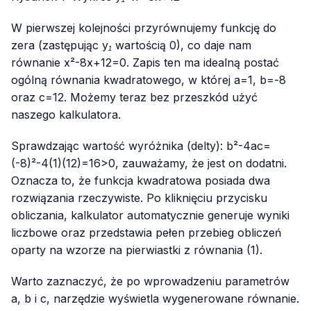
W pierwszej kolejności przyrównujemy funkcję do
zera (zastępując
y₁
wartością 0), co daje nam
równanie
x²-8x+12=0
. Zapis ten ma idealną postać
ogólną równania kwadratowego, w której
a=1
,
b=-8
oraz
c=12
. Możemy teraz bez przeszkód użyć
naszego kalkulatora.
Sprawdzając wartość wyróżnika (delty):
b²-4ac=
(-8)²-4(1)(12)=16>0
, zauważamy, że jest on dodatni.
Oznacza to, że funkcja kwadratowa posiada dwa
rozwiązania rzeczywiste. Po kliknięciu przycisku
obliczania, kalkulator automatycznie generuje wyniki
liczbowe oraz przedstawia pełen przebieg obliczeń
oparty na wzorze na pierwiastki z równania (1).
Warto zaznaczyć, że po wprowadzeniu parametrów
a
,
b
i
c
, narzędzie wyświetla wygenerowane równanie.