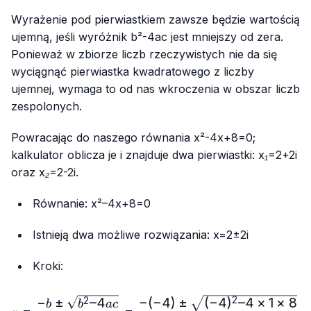
Wyrażenie pod pierwiastkiem zawsze będzie wartością
ujemną, jeśli wyróżnik
b²-4ac
jest mniejszy od zera.
Ponieważ w zbiorze liczb rzeczywistych nie da się
wyciągnąć pierwiastka kwadratowego z liczby
ujemnej, wymaga to od nas wkroczenia w obszar liczb
zespolonych.
Powracając do naszego równania
x²-4x+8=0
;
kalkulator oblicza je i znajduje dwa pierwiastki:
x₁=2+2i
oraz
x₂=2-2i
.
Równanie:
x²–4x+8=0
Istnieją dwa możliwe rozwiązania:
x=2±2i
Kroki:
x = \frac{-b ± \sqrt{b² – 
−
(
−
4
)
±
(
−
4
)
–4
×
1
×
8
−
±
–4
2
2
b
b
a
c