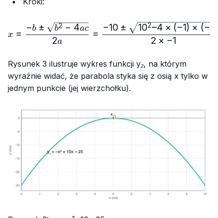
Kroki:
x = \frac{-b ± \sqrt{b² -
−
10
±
1
0
–4
×
(
−
1
)
×
(
−
2
−
±
−
4
2
2
b
b
a
c
=
=
x
2
2
×
−
1
a
Rysunek 3 ilustruje wykres funkcji
y₂
, na którym
wyraźnie widać, że parabola styka się z
osią x
tylko w
jednym punkcie (jej wierzchołku).