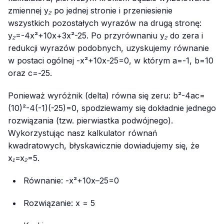
zmiennej
y₂
po jednej stronie i przeniesienie
wszystkich pozostałych wyrazów na drugą stronę:
y₂=-4x²+10x+3x²-25
. Po przyrównaniu
y₂
do zera i
redukcji wyrazów podobnych, uzyskujemy równanie
w postaci ogólnej
-x²+10x-25=0
, w którym
a=-1
,
b=10
oraz
c=-25
.
Ponieważ wyróżnik (delta) równa się zeru:
b²-4ac=
(10)²-4(-1)(-25)=0
, spodziewamy się dokładnie jednego
rozwiązania (tzw. pierwiastka podwójnego).
Wykorzystując nasz kalkulator równań
kwadratowych, błyskawicznie dowiadujemy się, że
x₁=x₂=5
.
Równanie:
-x²+10x–25=0
Rozwiązanie:
x = 5