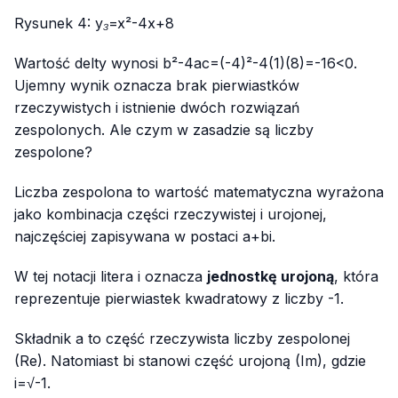
Rysunek 4:
y₃=x²-4x+8
Wartość delty wynosi
b²-4ac=(-4)²-4(1)(8)=-16<0
.
Ujemny wynik oznacza brak pierwiastków
rzeczywistych i istnienie dwóch rozwiązań
zespolonych. Ale czym w zasadzie są liczby
zespolone?
Liczba zespolona to wartość matematyczna wyrażona
jako kombinacja części rzeczywistej i urojonej,
najczęściej zapisywana w postaci
a+bi
.
W tej notacji litera
i
oznacza
jednostkę urojoną
, która
reprezentuje pierwiastek kwadratowy z liczby -1.
Składnik
a
to część rzeczywista liczby zespolonej
(Re)
. Natomiast
bi
stanowi część urojoną
(Im)
, gdzie
i=√-1
.