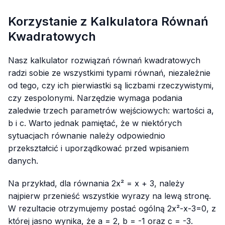
Korzystanie z Kalkulatora Równań
Kwadratowych
Nasz kalkulator rozwiązań równań kwadratowych
radzi sobie ze wszystkimi typami równań, niezależnie
od tego, czy ich pierwiastki są liczbami rzeczywistymi,
czy zespolonymi. Narzędzie wymaga podania
zaledwie trzech parametrów wejściowych: wartości
a
,
b
i
c
. Warto jednak pamiętać, że w niektórych
sytuacjach równanie należy odpowiednio
przekształcić i uporządkować przed wpisaniem
danych.
Na przykład, dla równania
2x² = x + 3
, należy
najpierw przenieść wszystkie wyrazy na lewą stronę.
W rezultacie otrzymujemy postać ogólną
2x²-x-3=0
, z
której jasno wynika, że
a = 2
,
b = -1
oraz
c = -3
.