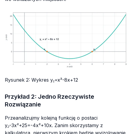
Rysunek 2: Wykres
y₁=x²-8x+12
Przykład 2: Jedno Rzeczywiste
Rozwiązanie
Przeanalizujmy kolejną funkcję o postaci
y₂-3x²+25=-4x²+10x
. Zanim skorzystamy z
kalkulatora, pierwszym krokiem będzie wyizolowanie