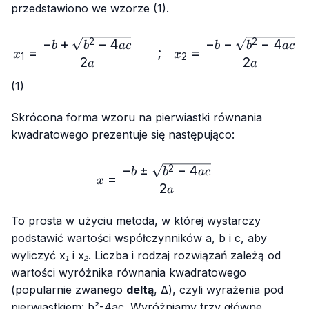
przedstawiono we wzorze (1).
−
+
−
4
−
−
−
4
x₁=\frac{-b+\sqrt{b²-4ac}}
2
2
b
b
a
c
b
b
a
c
=
;
=
x
x
1
2
2
2
a
a
(1)
Skrócona forma wzoru na pierwiastki równania
kwadratowego prezentuje się następująco:
−
±
−
4
x=\frac{-b±\sqrt{b²-4ac
2
b
b
a
c
=
x
2
a
To prosta w użyciu metoda, w której wystarczy
podstawić wartości współczynników
a
,
b
i
c
, aby
wyliczyć
x₁
i
x₂
. Liczba i rodzaj rozwiązań zależą od
wartości wyróżnika równania kwadratowego
(popularnie zwanego
deltą
, Δ), czyli wyrażenia pod
pierwiastkiem:
b²-4ac
. Wyróżniamy trzy główne