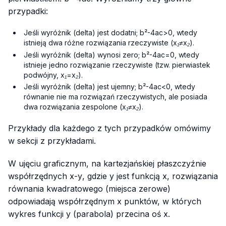
przypadki:
Jeśli wyróżnik (delta) jest dodatni;
b²-4ac>0
, wtedy
istnieją dwa różne rozwiązania rzeczywiste
(x₁≠x₂)
.
Jeśli wyróżnik (delta) wynosi zero;
b²-4ac=0
, wtedy
istnieje jedno rozwiązanie rzeczywiste (tzw. pierwiastek
podwójny,
x₁=x₂
).
Jeśli wyróżnik (delta) jest ujemny;
b²-4ac<0
, wtedy
równanie nie ma rozwiązań rzeczywistych, ale posiada
dwa rozwiązania zespolone
(x₁≠x₂)
.
Przykłady dla każdego z tych przypadków omówimy
w sekcji z przykładami.
W ujęciu graficznym, na kartezjańskiej płaszczyźnie
współrzędnych
x-y
, gdzie
y
jest funkcją
x
, rozwiązania
równania kwadratowego (miejsca zerowe)
odpowiadają
współrzędnym x
punktów, w których
wykres funkcji
y
(parabola) przecina oś
x
.