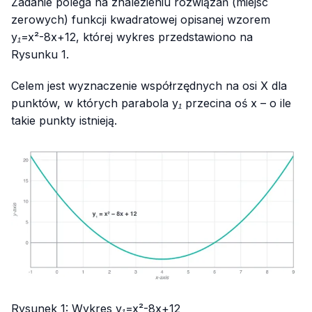
Zadanie polega na znalezieniu rozwiązań (miejsc
zerowych) funkcji kwadratowej opisanej wzorem
y₁=x²-8x+12
, której wykres przedstawiono na
Rysunku 1.
Celem jest wyznaczenie współrzędnych na osi X dla
punktów, w których parabola
y₁
przecina
oś x
– o ile
takie punkty istnieją.
Rysunek 1: Wykres
y₁=x²-8x+12