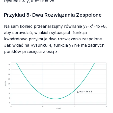
Rysunek 3:
y₂=-x²+10x-25
Przykład 3: Dwa Rozwiązania Zespolone
Na sam koniec przeanalizujmy równanie
y₃=x²-4x+8
,
aby sprawdzić, w jakich sytuacjach funkcja
kwadratowa przyjmuje dwa rozwiązania zespolone.
Jak widać na Rysunku 4, funkcja
y₃
nie ma żadnych
punktów przecięcia z
osią x
.