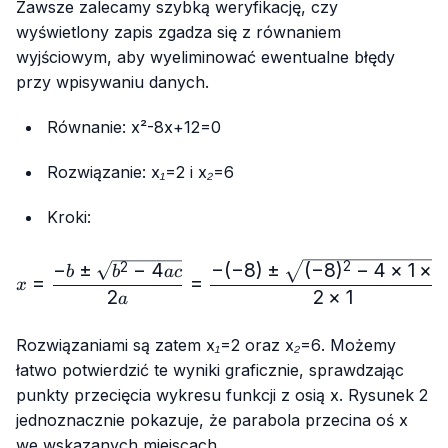
Zawsze zalecamy szybką weryfikację, czy
wyświetlony zapis zgadza się z równaniem
wyjściowym, aby wyeliminować ewentualne błędy
przy wpisywaniu danych.
Równanie:
x²-8x+12=0
Rozwiązanie:
x₁=2
i
x₂=6
Kroki:
x = \frac {-b ± \sqrt{b² 
−
(
−
8
)
±
(
−
8
)
−
4
×
1
×
1
−
±
−
4
2
2
b
b
a
c
=
=
x
2
2
×
1
a
Rozwiązaniami są zatem
x₁=2
oraz
x₂=6
. Możemy
łatwo potwierdzić te wyniki graficznie, sprawdzając
punkty przecięcia wykresu funkcji z
osią x
. Rysunek 2
jednoznacznie pokazuje, że parabola przecina
oś x
we wskazanych miejscach.