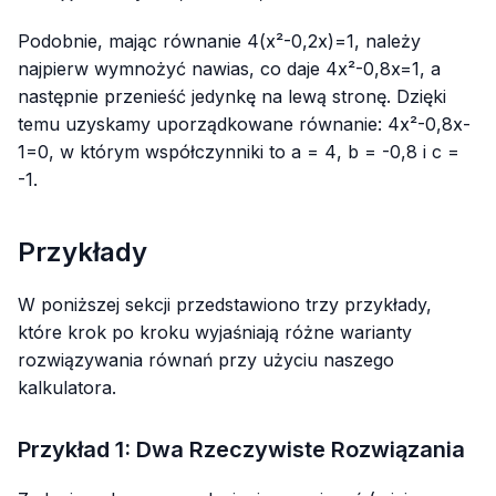
Podobnie, mając równanie
4(x²-0,2x)=1
, należy
najpierw wymnożyć nawias, co daje
4x²-0,8x=1
, a
następnie przenieść jedynkę na lewą stronę. Dzięki
temu uzyskamy uporządkowane równanie:
4x²-0,8x-
1=0
, w którym współczynniki to
a = 4
,
b = -0,8
i
c =
-1
.
Przykłady
W poniższej sekcji przedstawiono trzy przykłady,
które krok po kroku wyjaśniają różne warianty
rozwiązywania równań przy użyciu naszego
kalkulatora.
Przykład 1: Dwa Rzeczywiste Rozwiązania