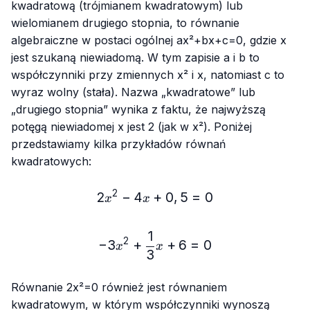
kwadratową (trójmianem kwadratowym) lub
wielomianem drugiego stopnia, to równanie
algebraiczne w postaci ogólnej
ax²+bx+c=0
, gdzie
x
jest szukaną niewiadomą. W tym zapisie
a
i
b
to
współczynniki przy zmiennych
x²
i
x
, natomiast
c
to
wyraz wolny (stała). Nazwa „kwadratowe” lub
„drugiego stopnia” wynika z faktu, że najwyższą
potęgą niewiadomej
x
jest 2 (jak w
x²
). Poniżej
przedstawiamy kilka przykładów równań
kwadratowych:
2
2
−
4
+
2x²-4x+0,5=0
0
,
5
=
0
x
x
1
-3x²+\frac{1}{3}x+6=0
2
−
3
+
+
6
=
0
x
x
3
Równanie
2x²=0
również jest równaniem
kwadratowym, w którym współczynniki wynoszą