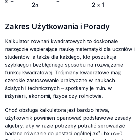
=
=
x
2
2
×
1
a
Zakres Użytkowania i Porady
Kalkulator równań kwadratowych to doskonałe
narzędzie wspierające naukę matematyki dla uczniów i
studentów, a także dla każdego, kto poszukuje
szybkiego i bezbłędnego sposobu na rozwiązanie
funkcji kwadratowej. Trójmiany kwadratowe mają
szerokie zastosowanie praktyczne w naukach
ścisłych i technicznych – spotkamy je m.in. w
inżynierii, ekonomii, fizyce czy rolnictwie.
Choć obsługa kalkulatora jest bardzo łatwa,
użytkownik powinien opanować podstawowe zasady
algebry, aby w razie potrzeby potrafić sprowadzić
badane równanie do postaci ogólnej
ax²+bx+c=0
.