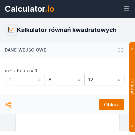
Calculator
.io
Kalkulator równań kwadratowych
›
DANE WEJŚCIOWE
Widżet
Link
Tekst
HTML
ax² + bx + c = 0
Podgląd Kalkulator równań
kwadratowych: Delta i pierwiastki
a
b
c
Widżet
WYNIKI
Oblicz
›