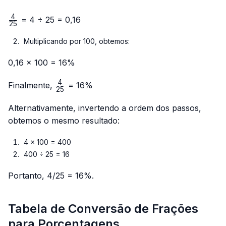
4
\frac{4}
= 4 ÷ 25 = 0,16
25
{25}
Multiplicando por 100, obtemos:
0,16 × 100 = 16%
4
\frac{4}
Finalmente,
= 16%
25
{25}
Alternativamente, invertendo a ordem dos passos,
obtemos o mesmo resultado:
4 × 100 = 400
400 ÷ 25 = 16
Portanto, 4/25 = 16%.
Tabela de Conversão de Frações
para Porcentagens