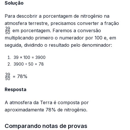
Solução
Para descobrir a porcentagem de nitrogênio na
\fra
atmosfera terrestre, precisamos converter a fração
{50
39
em porcentagem. Faremos a conversão
50
multiplicando primeiro o numerador por 100 e, em
seguida, dividindo o resultado pelo denominador:
39 × 100 = 3900
3900 ÷ 50 = 78
39
\frac{39}
= 78%
50
{50}
Resposta
A atmosfera da Terra é composta por
aproximadamente 78% de nitrogênio.
Comparando notas de provas