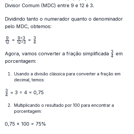
Divisor Comum (MDC) entre 9 e 12 é 3.
Dividindo tanto o numerador quanto o denominador
pelo MDC, obtemos:
9
9
÷
3
3
\frac{9}
\frac{9
\frac{3}
=
=
12
12
÷
3
4
{12}
÷ 3}
{4}
3
{12 ÷
\frac{3}
Agora, vamos converter a fração simplificada
em
4
3}
{4}
porcentagem:
Usando a divisão clássica para converter a fração em
decimal, temos:
3
\frac{3}
= 3 ÷ 4 = 0,75
4
{4}
Multiplicando o resultado por 100 para encontrar a
porcentagem:
0,75 × 100 = 75%