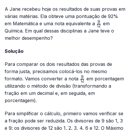
A Jane recebeu hoje os resultados de suas provas em
várias matérias. Ela obteve uma pontuação de 92%
9
\frac{9}
em Matemática e uma nota equivalente a
em
12
{12}
Química. Em qual dessas disciplinas a Jane teve o
melhor desempenho?
Solução
Para comparar os dois resultados das provas de
forma justa, precisamos colocá-los no mesmo
9
\frac{9}
formato. Vamos converter a nota
em porcentagem
12
{12}
utilizando o método de divisão (transformando a
fração em um decimal e, em seguida, em
porcentagem).
Para simplificar o cálculo, primeiro vamos verificar se
a fração pode ser reduzida. Os divisores de 9 são 1, 3
e 9; os divisores de 12 são 1, 2, 3, 4, 6 e 12. O Máximo