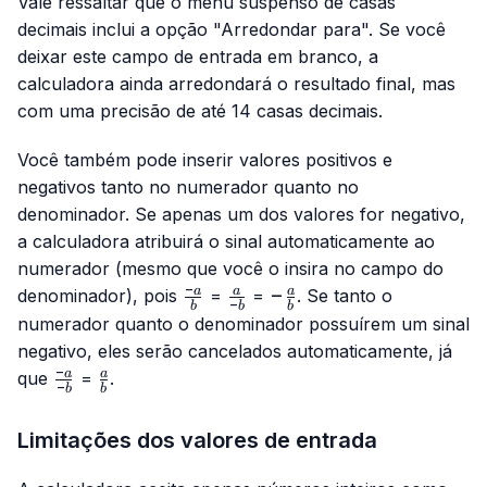
Vale ressaltar que o menu suspenso de casas
decimais inclui a opção "Arredondar para". Se você
deixar este campo de entrada em branco, a
calculadora ainda arredondará o resultado final, mas
com uma precisão de até 14 casas decimais.
Você também pode inserir valores positivos e
negativos tanto no numerador quanto no
denominador. Se apenas um dos valores for negativo,
a calculadora atribuirá o sinal automaticamente ao
numerador (mesmo que você o insira no campo do
−
\frac{-
\frac{a}
-
−
a
a
a
denominador), pois
=
=
. Se tanto o
−
b
b
b
a}{b}
{-b}
\frac{a}
numerador quanto o denominador possuírem um sinal
{b}
negativo, eles serão cancelados automaticamente, já
−
\frac{-
\frac{a}
a
a
que
=
.
−
b
b
a}{-b}
{b}
Limitações dos valores de entrada