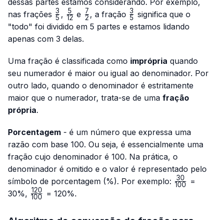
dessas partes estamos considerando. Por exemplo,
3
5
7
3
\frac{3}
\frac{5}
\frac{7}
\frac{3}
nas frações
,
e
, a fração
significa que o
5
12
2
5
{5}
{12}
{2}
{5}
"todo" foi dividido em 5 partes e estamos lidando
apenas com 3 delas.
Uma fração é classificada como
imprópria
quando
seu numerador é maior ou igual ao denominador. Por
outro lado, quando o denominador é estritamente
maior que o numerador, trata-se de uma
fração
própria
.
Porcentagem
- é um número que expressa uma
razão com base 100. Ou seja, é essencialmente uma
fração cujo denominador é 100. Na prática, o
denominador é omitido e o valor é representado pelo
30
\frac{30}
símbolo de porcentagem (%). Por exemplo:
=
100
{100}
120
\frac{120}
30%,
= 120%.
100
{100}