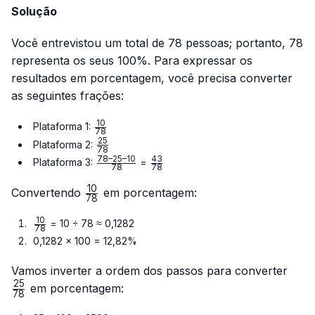
Solução
Você entrevistou um total de 78 pessoas; portanto, 78
representa os seus 100%. Para expressar os
resultados em porcentagem, você precisa converter
as seguintes frações:
10
\frac{10}
Plataforma 1:
78
{78}
25
\frac{25}
Plataforma 2:
78
{78}
78–25–10
43
\frac{78
\frac{43}
Plataforma 3:
=
78
78
– 25 –
{78}
10
10}{78}
\frac{10}
Convertendo
em porcentagem:
78
{78}
10
\frac{10}
= 10 ÷ 78 ≈ 0,1282
78
{78}
0,1282 × 100 = 12,82%
\fra
Vamos inverter a ordem dos passos para converter
{78}
25
em porcentagem:
78