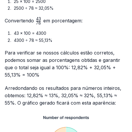
25 × 100 = 2500
2500 ÷ 78 ≈ 32,05%
43
\frac{43}
Convertendo
em porcentagem:
78
{78}
43 × 100 = 4300
4300 ÷ 78 ≈ 55,13%
Para verificar se nossos cálculos estão corretos,
podemos somar as porcentagens obtidas e garantir
que o total seja igual a 100%: 12,82% + 32,05% +
55,13% = 100%
Arredondando os resultados para números inteiros,
obtemos: 12,82% ≈ 13%, 32,05% ≈ 32%, 55,13% ≈
55%. O gráfico gerado ficará com esta aparência: