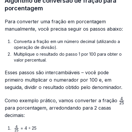
Algoritmo de conversão de fração para
porcentagem
Para converter uma fração em porcentagem
manualmente, você precisa seguir os passos abaixo:
Converta a fração em um número decimal (utilizando a
operação de divisão).
Multiplique o resultado do passo 1 por 100 para obter o
valor percentual.
Esses passos são intercambiáveis – você pode
primeiro multiplicar o numerador por 100 e, em
seguida, dividir o resultado obtido pelo denominador.
4
\frac
Como exemplo prático, vamos converter a fração
25
{25}
para porcentagem, arredondando para 2 casas
decimais:
4
\frac{4}
= 4 ÷ 25
25