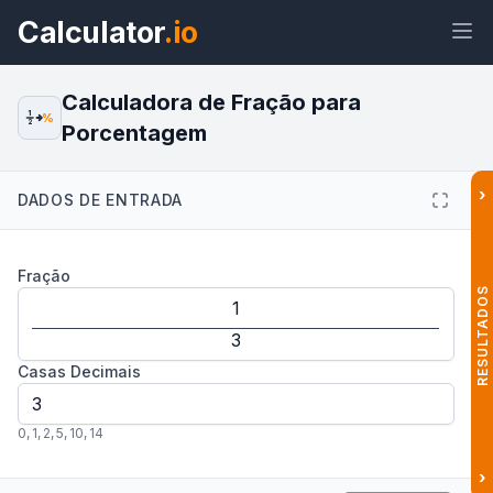
Calculator
.io
Calculadora de Fração para
1
%
2
Porcentagem
Widget
Link
Texto
HTML
›
DADOS DE ENTRADA
Visualizar Calculadora de Fração
Fração
para Porcentagem Widget
RESULTADOS
Casas Decimais
0
,
1
,
2
,
5
,
10
,
14
›