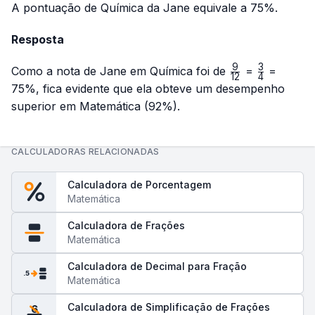
A pontuação de Química da Jane equivale a 75%.
Resposta
9
3
\frac{9}
\frac{3}
Como a nota de Jane em Química foi de
=
=
12
4
{12}
{4}
75%, fica evidente que ela obteve um desempenho
superior em Matemática (92%).
CALCULADORAS RELACIONADAS
Calculadora de Porcentagem
Matemática
Calculadora de Frações
Matemática
Calculadora de Decimal para Fração
.5
Matemática
Calculadora de Simplificação de Frações
6