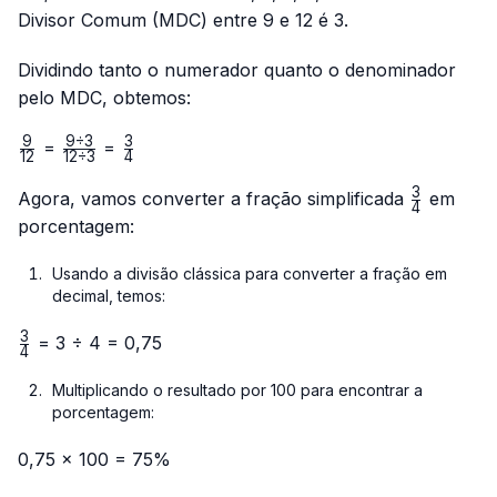
Divisor Comum (MDC) entre 9 e 12 é 3.
Dividindo tanto o numerador quanto o denominador
pelo MDC, obtemos:
9
9
÷
3
3
\frac{9}
\frac{9
\frac{3}
=
=
12
12
÷
3
4
{12}
÷ 3}
{4}
3
{12 ÷
\frac{3}
Agora, vamos converter a fração simplificada
em
4
3}
{4}
porcentagem:
Usando a divisão clássica para converter a fração em
decimal, temos:
3
\frac{3}
= 3 ÷ 4 = 0,75
4
{4}
Multiplicando o resultado por 100 para encontrar a
porcentagem:
0,75 × 100 = 75%