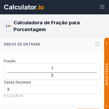
Calculator
.io
Calculadora de Fração para
1
%
2
Porcentagem
Widget
Link
Texto
HTML
›
DADOS DE ENTRADA
Visualizar Calculadora de Fração
Fração
para Porcentagem Widget
RESULTADOS
Casas Decimais
0
,
1
,
2
,
5
,
10
,
14
›