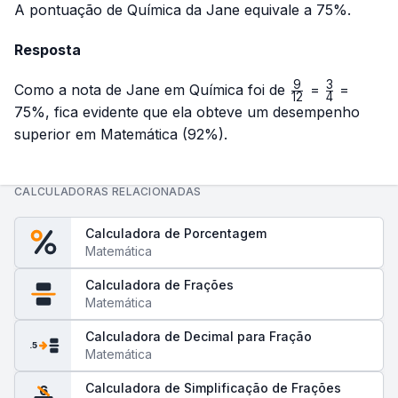
A pontuação de Química da Jane equivale a 75%.
Resposta
9
3
\frac{9}
\frac{3}
Como a nota de Jane em Química foi de
=
=
12
4
{12}
{4}
75%, fica evidente que ela obteve um desempenho
superior em Matemática (92%).
CALCULADORAS RELACIONADAS
Calculadora de Porcentagem
Matemática
Calculadora de Frações
Matemática
Calculadora de Decimal para Fração
.5
Matemática
Calculadora de Simplificação de Frações
6