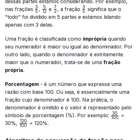
dessas partes estamos considerando. Por exemplo,
3
5
7
3
\frac{3}
\frac{5}
\frac{7}
\frac{3}
nas frações
,
e
, a fração
significa que o
5
12
2
5
{5}
{12}
{2}
{5}
"todo" foi dividido em 5 partes e estamos lidando
apenas com 3 delas.
Uma fração é classificada como
imprópria
quando
seu numerador é maior ou igual ao denominador. Por
outro lado, quando o denominador é estritamente
maior que o numerador, trata-se de uma
fração
própria
.
Porcentagem
- é um número que expressa uma
razão com base 100. Ou seja, é essencialmente uma
fração cujo denominador é 100. Na prática, o
denominador é omitido e o valor é representado pelo
30
\frac{30}
símbolo de porcentagem (%). Por exemplo:
=
100
{100}
120
\frac{120}
30%,
= 120%.
100
{100}