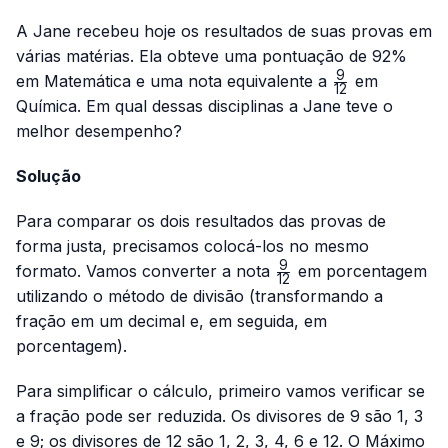
A Jane recebeu hoje os resultados de suas provas em
várias matérias. Ela obteve uma pontuação de 92%
9
\frac{9}
em Matemática e uma nota equivalente a
em
12
{12}
Química. Em qual dessas disciplinas a Jane teve o
melhor desempenho?
Solução
Para comparar os dois resultados das provas de
forma justa, precisamos colocá-los no mesmo
9
\frac{9}
formato. Vamos converter a nota
em porcentagem
12
{12}
utilizando o método de divisão (transformando a
fração em um decimal e, em seguida, em
porcentagem).
Para simplificar o cálculo, primeiro vamos verificar se
a fração pode ser reduzida. Os divisores de 9 são 1, 3
e 9; os divisores de 12 são 1, 2, 3, 4, 6 e 12. O Máximo