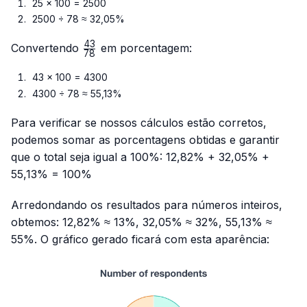
25 × 100 = 2500
2500 ÷ 78 ≈ 32,05%
43
\frac{43}
Convertendo
em porcentagem:
78
{78}
43 × 100 = 4300
4300 ÷ 78 ≈ 55,13%
Para verificar se nossos cálculos estão corretos,
podemos somar as porcentagens obtidas e garantir
que o total seja igual a 100%: 12,82% + 32,05% +
55,13% = 100%
Arredondando os resultados para números inteiros,
obtemos: 12,82% ≈ 13%, 32,05% ≈ 32%, 55,13% ≈
55%. O gráfico gerado ficará com esta aparência: