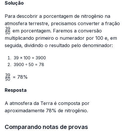
Solução
Para descobrir a porcentagem de nitrogênio na
\fra
atmosfera terrestre, precisamos converter a fração
{50
39
em porcentagem. Faremos a conversão
50
multiplicando primeiro o numerador por 100 e, em
seguida, dividindo o resultado pelo denominador:
39 × 100 = 3900
3900 ÷ 50 = 78
39
\frac{39}
= 78%
50
{50}
Resposta
A atmosfera da Terra é composta por
aproximadamente 78% de nitrogênio.
Comparando notas de provas