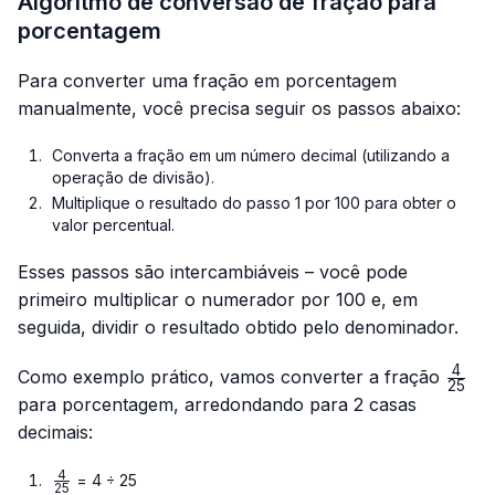
Algoritmo de conversão de fração para
porcentagem
Para converter uma fração em porcentagem
manualmente, você precisa seguir os passos abaixo:
Converta a fração em um número decimal (utilizando a
operação de divisão).
Multiplique o resultado do passo 1 por 100 para obter o
valor percentual.
Esses passos são intercambiáveis – você pode
primeiro multiplicar o numerador por 100 e, em
seguida, dividir o resultado obtido pelo denominador.
4
\frac
Como exemplo prático, vamos converter a fração
25
{25}
para porcentagem, arredondando para 2 casas
decimais:
4
\frac{4}
= 4 ÷ 25
25