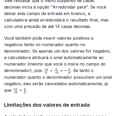
Vale ressaltar que o menu suspenso de casas
decimais inclui a opção "Arredondar para". Se você
deixar este campo de entrada em branco, a
calculadora ainda arredondará o resultado final, mas
com uma precisão de até 14 casas decimais.
Você também pode inserir valores positivos e
negativos tanto no numerador quanto no
denominador. Se apenas um dos valores for negativo,
a calculadora atribuirá o sinal automaticamente ao
numerador (mesmo que você o insira no campo do
−
\frac{-
\frac{a}
-
−
a
a
a
denominador), pois
=
=
. Se tanto o
−
b
b
b
a}{b}
{-b}
\frac{a}
numerador quanto o denominador possuírem um sinal
{b}
negativo, eles serão cancelados automaticamente, já
−
\frac{-
\frac{a}
a
a
que
=
.
−
b
b
a}{-b}
{b}
Limitações dos valores de entrada