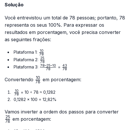
Solução
Você entrevistou um total de 78 pessoas; portanto, 78
representa os seus 100%. Para expressar os
resultados em porcentagem, você precisa converter
as seguintes frações:
10
\frac{10}
Plataforma 1:
78
{78}
25
\frac{25}
Plataforma 2:
78
{78}
78–25–10
43
\frac{78
\frac{43}
Plataforma 3:
=
78
78
– 25 –
{78}
10
10}{78}
\frac{10}
Convertendo
em porcentagem:
78
{78}
10
\frac{10}
= 10 ÷ 78 ≈ 0,1282
78
{78}
0,1282 × 100 = 12,82%
\fra
Vamos inverter a ordem dos passos para converter
{78}
25
em porcentagem:
78