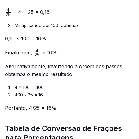
4
\frac{4}
= 4 ÷ 25 = 0,16
25
{25}
Multiplicando por 100, obtemos:
0,16 × 100 = 16%
4
\frac{4}
Finalmente,
= 16%
25
{25}
Alternativamente, invertendo a ordem dos passos,
obtemos o mesmo resultado:
4 × 100 = 400
400 ÷ 25 = 16
Portanto, 4/25 = 16%.
Tabela de Conversão de Frações
para Porcentagens