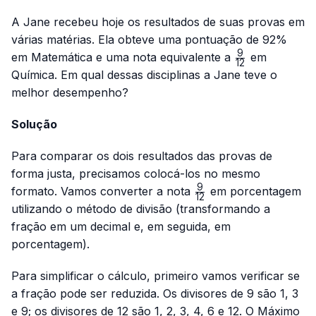
A Jane recebeu hoje os resultados de suas provas em
várias matérias. Ela obteve uma pontuação de 92%
9
\frac{9}
em Matemática e uma nota equivalente a
em
12
{12}
Química. Em qual dessas disciplinas a Jane teve o
melhor desempenho?
Solução
Para comparar os dois resultados das provas de
forma justa, precisamos colocá-los no mesmo
9
\frac{9}
formato. Vamos converter a nota
em porcentagem
12
{12}
utilizando o método de divisão (transformando a
fração em um decimal e, em seguida, em
porcentagem).
Para simplificar o cálculo, primeiro vamos verificar se
a fração pode ser reduzida. Os divisores de 9 são 1, 3
e 9; os divisores de 12 são 1, 2, 3, 4, 6 e 12. O Máximo