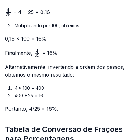
4
\frac{4}
= 4 ÷ 25 = 0,16
25
{25}
Multiplicando por 100, obtemos:
0,16 × 100 = 16%
4
\frac{4}
Finalmente,
= 16%
25
{25}
Alternativamente, invertendo a ordem dos passos,
obtemos o mesmo resultado:
4 × 100 = 400
400 ÷ 25 = 16
Portanto, 4/25 = 16%.
Tabela de Conversão de Frações
para Porcentagens