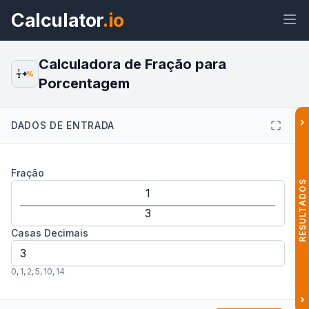
Calculator
.io
Calculadora de Fração para
1
%
2
Porcentagem
Widget
Link
Texto
HTML
›
DADOS DE ENTRADA
Visualizar Calculadora de Fração
Fração
para Porcentagem Widget
RESULTADOS
Casas Decimais
0
,
1
,
2
,
5
,
10
,
14
›