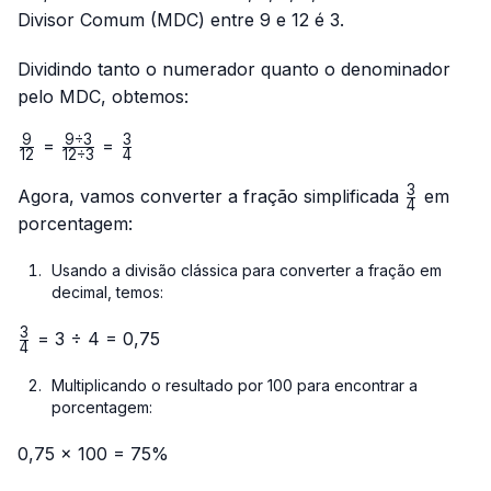
Divisor Comum (MDC) entre 9 e 12 é 3.
Dividindo tanto o numerador quanto o denominador
pelo MDC, obtemos:
9
9
÷
3
3
\frac{9}
\frac{9
\frac{3}
=
=
12
12
÷
3
4
{12}
÷ 3}
{4}
3
{12 ÷
\frac{3}
Agora, vamos converter a fração simplificada
em
4
3}
{4}
porcentagem:
Usando a divisão clássica para converter a fração em
decimal, temos:
3
\frac{3}
= 3 ÷ 4 = 0,75
4
{4}
Multiplicando o resultado por 100 para encontrar a
porcentagem:
0,75 × 100 = 75%