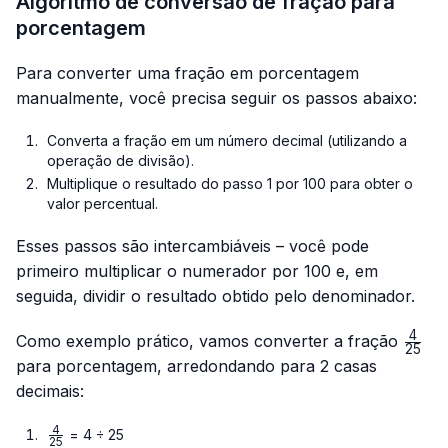
Algoritmo de conversão de fração para
porcentagem
Para converter uma fração em porcentagem
manualmente, você precisa seguir os passos abaixo:
Converta a fração em um número decimal (utilizando a
operação de divisão).
Multiplique o resultado do passo 1 por 100 para obter o
valor percentual.
Esses passos são intercambiáveis – você pode
primeiro multiplicar o numerador por 100 e, em
seguida, dividir o resultado obtido pelo denominador.
4
\frac
Como exemplo prático, vamos converter a fração
25
{25}
para porcentagem, arredondando para 2 casas
decimais:
4
\frac{4}
= 4 ÷ 25
25