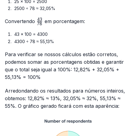
25 × 100 = 2500
2500 ÷ 78 ≈ 32,05%
43
\frac{43}
Convertendo
em porcentagem:
78
{78}
43 × 100 = 4300
4300 ÷ 78 ≈ 55,13%
Para verificar se nossos cálculos estão corretos,
podemos somar as porcentagens obtidas e garantir
que o total seja igual a 100%: 12,82% + 32,05% +
55,13% = 100%
Arredondando os resultados para números inteiros,
obtemos: 12,82% ≈ 13%, 32,05% ≈ 32%, 55,13% ≈
55%. O gráfico gerado ficará com esta aparência: