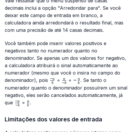
Vale ressaltar que o menu suspenso de casas
decimais inclui a opção "Arredondar para". Se você
deixar este campo de entrada em branco, a
calculadora ainda arredondará o resultado final, mas
com uma precisão de até 14 casas decimais.
Você também pode inserir valores positivos e
negativos tanto no numerador quanto no
denominador. Se apenas um dos valores for negativo,
a calculadora atribuirá o sinal automaticamente ao
numerador (mesmo que você o insira no campo do
−
\frac{-
\frac{a}
-
−
a
a
a
denominador), pois
=
=
. Se tanto o
−
b
b
b
a}{b}
{-b}
\frac{a}
numerador quanto o denominador possuírem um sinal
{b}
negativo, eles serão cancelados automaticamente, já
−
\frac{-
\frac{a}
a
a
que
=
.
−
b
b
a}{-b}
{b}
Limitações dos valores de entrada