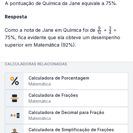
A pontuação de Química da Jane equivale a 75%.
Resposta
9
3
\frac{9}
\frac{3}
Como a nota de Jane em Química foi de
=
=
12
4
{12}
{4}
75%, fica evidente que ela obteve um desempenho
superior em Matemática (92%).
CALCULADORAS RELACIONADAS
Calculadora de Porcentagem
Matemática
Calculadora de Frações
Matemática
Calculadora de Decimal para Fração
.5
Matemática
Calculadora de Simplificação de Frações
6