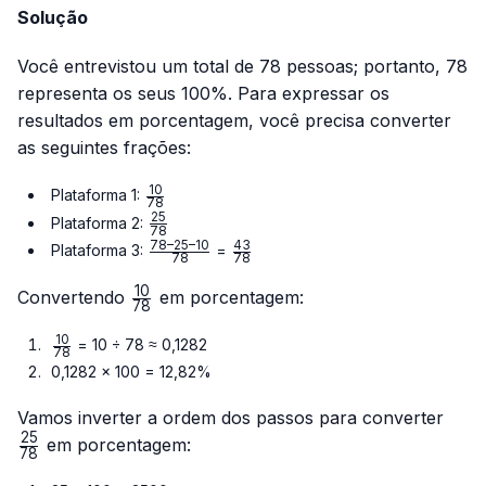
Solução
Você entrevistou um total de 78 pessoas; portanto, 78
representa os seus 100%. Para expressar os
resultados em porcentagem, você precisa converter
as seguintes frações:
10
\frac{10}
Plataforma 1:
78
{78}
25
\frac{25}
Plataforma 2:
78
{78}
78–25–10
43
\frac{78
\frac{43}
Plataforma 3:
=
78
78
– 25 –
{78}
10
10}{78}
\frac{10}
Convertendo
em porcentagem:
78
{78}
10
\frac{10}
= 10 ÷ 78 ≈ 0,1282
78
{78}
0,1282 × 100 = 12,82%
\fra
Vamos inverter a ordem dos passos para converter
{78}
25
em porcentagem:
78