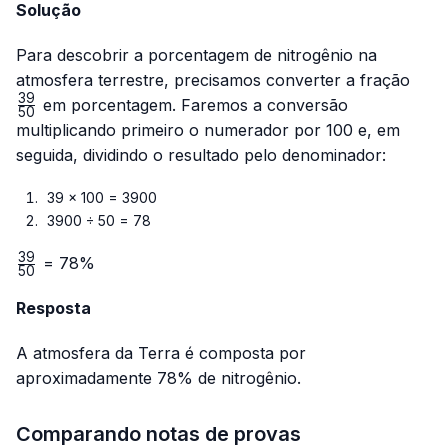
Solução
Para descobrir a porcentagem de nitrogênio na
\fra
atmosfera terrestre, precisamos converter a fração
{50
39
em porcentagem. Faremos a conversão
50
multiplicando primeiro o numerador por 100 e, em
seguida, dividindo o resultado pelo denominador:
39 × 100 = 3900
3900 ÷ 50 = 78
39
\frac{39}
= 78%
50
{50}
Resposta
A atmosfera da Terra é composta por
aproximadamente 78% de nitrogênio.
Comparando notas de provas