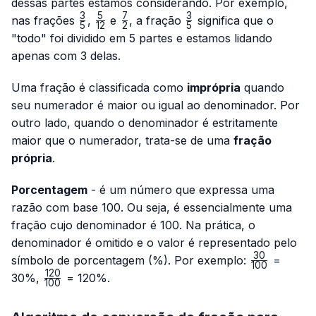
dessas partes estamos considerando. Por exemplo,
3
5
7
3
\frac{3}
\frac{5}
\frac{7}
\frac{3}
nas frações
,
e
, a fração
significa que o
5
12
2
5
{5}
{12}
{2}
{5}
"todo" foi dividido em 5 partes e estamos lidando
apenas com 3 delas.
Uma fração é classificada como
imprópria
quando
seu numerador é maior ou igual ao denominador. Por
outro lado, quando o denominador é estritamente
maior que o numerador, trata-se de uma
fração
própria
.
Porcentagem
- é um número que expressa uma
razão com base 100. Ou seja, é essencialmente uma
fração cujo denominador é 100. Na prática, o
denominador é omitido e o valor é representado pelo
30
\frac{30}
símbolo de porcentagem (%). Por exemplo:
=
100
{100}
120
\frac{120}
30%,
= 120%.
100
{100}