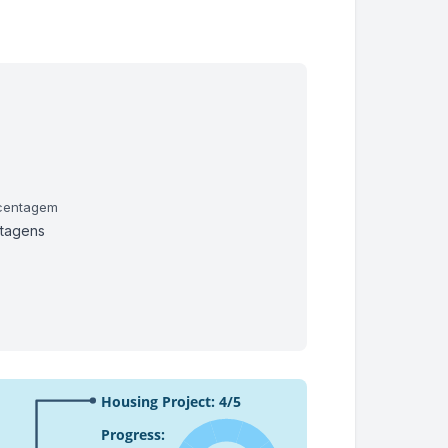
rcentagem
ntagens