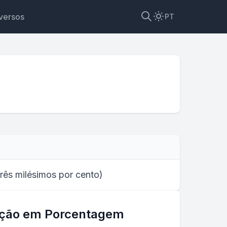
versos
PT
e três milésimos por cento
)
ação em Porcentagem