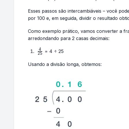
Esses passos são intercambiáveis – você pode
por 100 e, em seguida, dividir o resultado obt
Como exemplo prático, vamos converter a f
arredondando para 2 casas decimais:
4
\frac{4}
= 4 ÷ 25
25
{25}
Usando a divisão longa, obtemos: