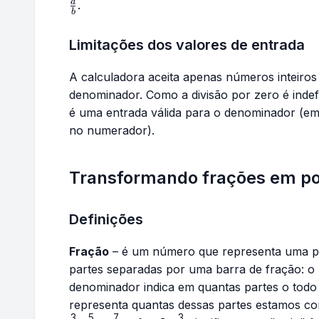
{b}
a
.
b
Limitações dos valores de entrada
A calculadora aceita apenas números inteiro
denominador. Como a divisão por zero é inde
é uma entrada válida para o denominador (em
no numerador).
Transformando frações em p
Definições
Fração
– é um número que representa uma p
partes separadas por uma barra de fração: 
denominador indica em quantas partes o todo 
representa quantas dessas partes estamos co
3
5
7
3