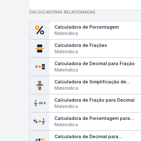
CALCULADORAS RELACIONADAS
Calculadora de Porcentagem
Matemática
Calculadora de Frações
Matemática
Calculadora de Decimal para Fração
.5
Matemática
Calculadora de Simplificação de
6
Frações
Matemática
8
Calculadora de Fração para Decimal
1
0.5
2
Matemática
Calculadora de Porcentagem para
1
%
2
Fração
Matemática
Calculadora de Decimal para
%
.5