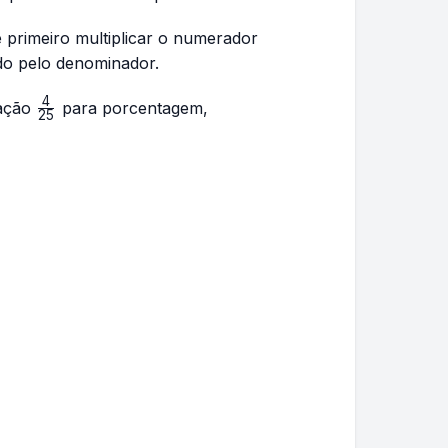
 primeiro multiplicar o numerador
ido pelo denominador.
4
\frac{4}
ração
para porcentagem,
25
{25}