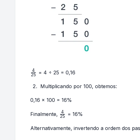
4
\frac{4}
= 4 ÷ 25 = 0,16
25
{25}
Multiplicando por 100, obtemos:
0,16 × 100 = 16%
4
\frac{4}
Finalmente,
= 16%
25
{25}
Alternativamente, invertendo a ordem dos pa