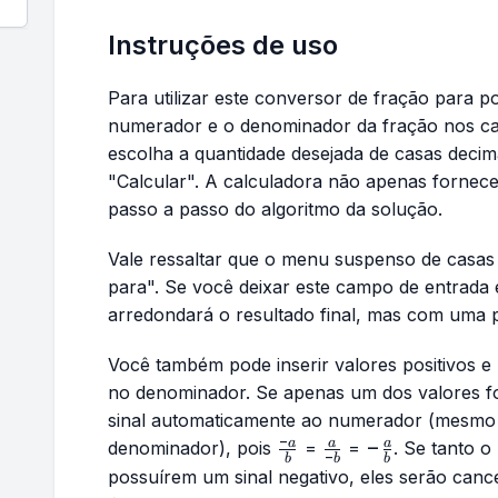
Instruções de uso
Para utilizar este conversor de fração para p
numerador e o denominador da fração nos c
escolha a quantidade desejada de casas deci
"Calcular". A calculadora não apenas fornece
passo a passo do algoritmo da solução.
Vale ressaltar que o menu suspenso de casas 
para". Se você deixar este campo de entrada 
arredondará o resultado final, mas com uma p
Você também pode inserir valores positivos 
no denominador. Se apenas um dos valores for
sinal automaticamente ao numerador (mesmo 
−
\frac{-
\frac{a}
-
−
a
a
a
denominador), pois
=
=
. Se tanto 
−
b
b
b
a}{b}
{-b}
\frac{a}
possuírem um sinal negativo, eles serão can