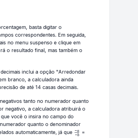
orcentagem, basta digitar o
ampos correspondentes. Em seguida,
mais no menu suspenso e clique em
rá o resultado final, mas também o
decimais inclui a opção "Arredondar
em branco, a calculadora ainda
recisão de até 14 casas decimais.
e negativos tanto no numerador quanto
 negativo, a calculadora atribuirá o
que você o insira no campo do
o numerador quanto o denominador
−
\frac{-
\frac{a}
a
celados automaticamente, já que
=
−
b