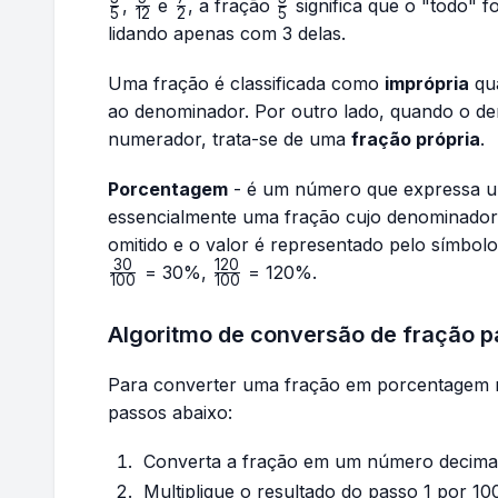
\frac{3}
\frac{5}
\frac{7}
\frac{3}
,
e
, a fração
significa que o "todo" f
5
12
2
5
{5}
{12}
{2}
{5}
lidando apenas com 3 delas.
Uma fração é classificada como
imprópria
qua
ao denominador. Por outro lado, quando o de
numerador, trata-se de uma
fração própria
.
Porcentagem
- é um número que expressa um
essencialmente uma fração cujo denominador 
omitido e o valor é representado pelo símbo
30
120
\frac{120}
= 30%,
= 120%.
100
100
{100}
Algoritmo de conversão de fração 
Para converter uma fração em porcentagem m
passos abaixo:
Converta a fração em um número decimal (
Multiplique o resultado do passo 1 por 10