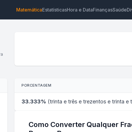
Matemática
Estatísticas
Hora e Data
Finanças
Saúde
Di
ra
Widget
Link
Texto
HTML
PORCENTAGEM
Visualizar Calculadora de Fração para Porcentagem
Widget
33.333%
(
trinta e três e trezentos e trinta 
Como Converter Qualquer Fr