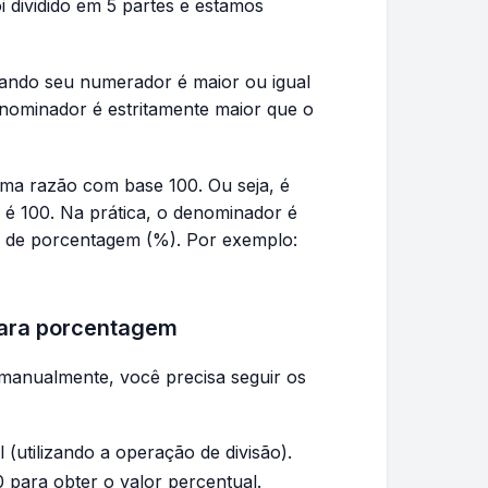
oi dividido em 5 partes e estamos
ndo seu numerador é maior ou igual
nominador é estritamente maior que o
a razão com base 100. Ou seja, é
é 100. Na prática, o denominador é
\frac{30}
lo de porcentagem (%). Por exemplo:
{100}
para porcentagem
anualmente, você precisa seguir os
utilizando a operação de divisão).
0 para obter o valor percentual.