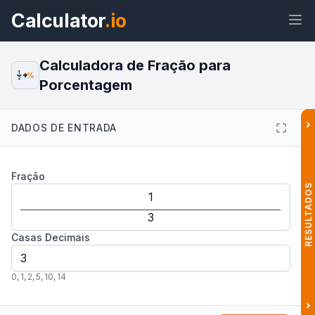
Calculator
.io
Calculadora de Fração para
1
%
2
Porcentagem
Widget
Link
Texto
HTML
›
DADOS DE ENTRADA
Visualizar Calculadora de Fração
Fração
para Porcentagem Widget
RESULTADOS
Casas Decimais
0
,
1
,
2
,
5
,
10
,
14
›