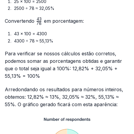
25 × 100 = 2500
2500 ÷ 78 ≈ 32,05%
43
\frac{43}
Convertendo
em porcentagem:
78
{78}
43 × 100 = 4300
4300 ÷ 78 ≈ 55,13%
Para verificar se nossos cálculos estão corretos,
podemos somar as porcentagens obtidas e garantir
que o total seja igual a 100%: 12,82% + 32,05% +
55,13% = 100%
Arredondando os resultados para números inteiros,
obtemos: 12,82% ≈ 13%, 32,05% ≈ 32%, 55,13% ≈
55%. O gráfico gerado ficará com esta aparência: