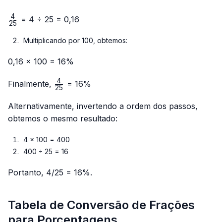
4
\frac{4}
= 4 ÷ 25 = 0,16
25
{25}
Multiplicando por 100, obtemos:
0,16 × 100 = 16%
4
\frac{4}
Finalmente,
= 16%
25
{25}
Alternativamente, invertendo a ordem dos passos,
obtemos o mesmo resultado:
4 × 100 = 400
400 ÷ 25 = 16
Portanto, 4/25 = 16%.
Tabela de Conversão de Frações
para Porcentagens