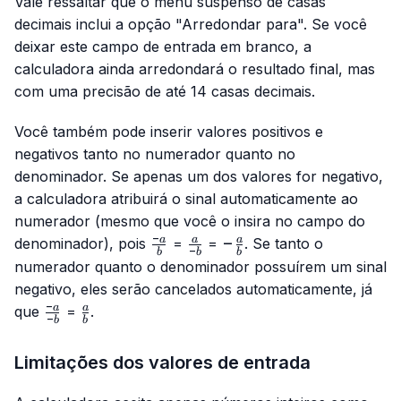
Vale ressaltar que o menu suspenso de casas
decimais inclui a opção "Arredondar para". Se você
deixar este campo de entrada em branco, a
calculadora ainda arredondará o resultado final, mas
com uma precisão de até 14 casas decimais.
Você também pode inserir valores positivos e
negativos tanto no numerador quanto no
denominador. Se apenas um dos valores for negativo,
a calculadora atribuirá o sinal automaticamente ao
numerador (mesmo que você o insira no campo do
−
\frac{-
\frac{a}
-
−
a
a
a
denominador), pois
=
=
. Se tanto o
−
b
b
b
a}{b}
{-b}
\frac{a}
numerador quanto o denominador possuírem um sinal
{b}
negativo, eles serão cancelados automaticamente, já
−
\frac{-
\frac{a}
a
a
que
=
.
−
b
b
a}{-b}
{b}
Limitações dos valores de entrada