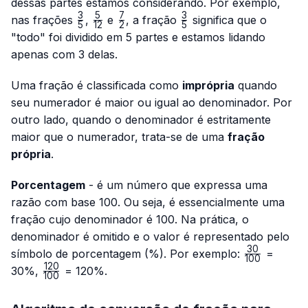
dessas partes estamos considerando. Por exemplo,
3
5
7
3
\frac{3}
\frac{5}
\frac{7}
\frac{3}
nas frações
,
e
, a fração
significa que o
5
12
2
5
{5}
{12}
{2}
{5}
"todo" foi dividido em 5 partes e estamos lidando
apenas com 3 delas.
Uma fração é classificada como
imprópria
quando
seu numerador é maior ou igual ao denominador. Por
outro lado, quando o denominador é estritamente
maior que o numerador, trata-se de uma
fração
própria
.
Porcentagem
- é um número que expressa uma
razão com base 100. Ou seja, é essencialmente uma
fração cujo denominador é 100. Na prática, o
denominador é omitido e o valor é representado pelo
30
\frac{30}
símbolo de porcentagem (%). Por exemplo:
=
100
{100}
120
\frac{120}
30%,
= 120%.
100
{100}