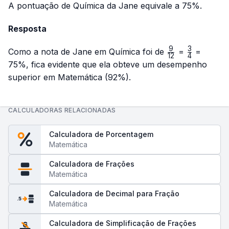
A pontuação de Química da Jane equivale a 75%.
Resposta
9
3
\frac{9}
\frac{3}
Como a nota de Jane em Química foi de
=
=
12
4
{12}
{4}
75%, fica evidente que ela obteve um desempenho
superior em Matemática (92%).
CALCULADORAS RELACIONADAS
Calculadora de Porcentagem
Matemática
Calculadora de Frações
Matemática
Calculadora de Decimal para Fração
.5
Matemática
Calculadora de Simplificação de Frações
6