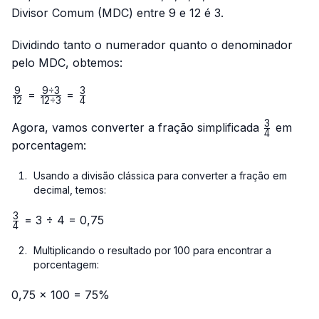
Divisor Comum (MDC) entre 9 e 12 é 3.
Dividindo tanto o numerador quanto o denominador
pelo MDC, obtemos:
9
9
÷
3
3
\frac{9}
\frac{9
\frac{3}
=
=
12
12
÷
3
4
{12}
÷ 3}
{4}
3
{12 ÷
\frac{3}
Agora, vamos converter a fração simplificada
em
4
3}
{4}
porcentagem:
Usando a divisão clássica para converter a fração em
decimal, temos:
3
\frac{3}
= 3 ÷ 4 = 0,75
4
{4}
Multiplicando o resultado por 100 para encontrar a
porcentagem:
0,75 × 100 = 75%