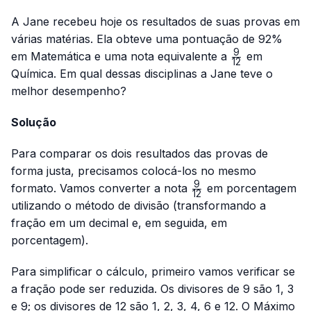
A Jane recebeu hoje os resultados de suas provas em
várias matérias. Ela obteve uma pontuação de 92%
9
\frac{9}
em Matemática e uma nota equivalente a
em
12
{12}
Química. Em qual dessas disciplinas a Jane teve o
melhor desempenho?
Solução
Para comparar os dois resultados das provas de
forma justa, precisamos colocá-los no mesmo
9
\frac{9}
formato. Vamos converter a nota
em porcentagem
12
{12}
utilizando o método de divisão (transformando a
fração em um decimal e, em seguida, em
porcentagem).
Para simplificar o cálculo, primeiro vamos verificar se
a fração pode ser reduzida. Os divisores de 9 são 1, 3
e 9; os divisores de 12 são 1, 2, 3, 4, 6 e 12. O Máximo