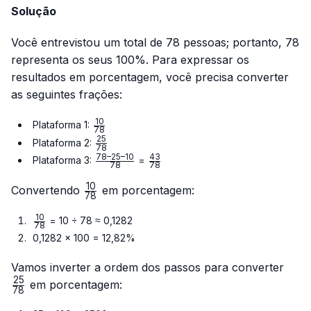
Solução
Você entrevistou um total de 78 pessoas; portanto, 78
representa os seus 100%. Para expressar os
resultados em porcentagem, você precisa converter
as seguintes frações:
10
\frac{10}
Plataforma 1:
78
{78}
25
\frac{25}
Plataforma 2:
78
{78}
78–25–10
43
\frac{78
\frac{43}
Plataforma 3:
=
78
78
– 25 –
{78}
10
10}{78}
\frac{10}
Convertendo
em porcentagem:
78
{78}
10
\frac{10}
= 10 ÷ 78 ≈ 0,1282
78
{78}
0,1282 × 100 = 12,82%
\fra
Vamos inverter a ordem dos passos para converter
{78}
25
em porcentagem:
78