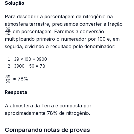
Solução
Para descobrir a porcentagem de nitrogênio na
\fra
atmosfera terrestre, precisamos converter a fração
{50
39
em porcentagem. Faremos a conversão
50
multiplicando primeiro o numerador por 100 e, em
seguida, dividindo o resultado pelo denominador:
39 × 100 = 3900
3900 ÷ 50 = 78
39
\frac{39}
= 78%
50
{50}
Resposta
A atmosfera da Terra é composta por
aproximadamente 78% de nitrogênio.
Comparando notas de provas