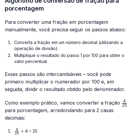
Algoritmo de conversão de fração para
porcentagem
Para converter uma fração em porcentagem
manualmente, você precisa seguir os passos abaixo:
Converta a fração em um número decimal (utilizando a
operação de divisão).
Multiplique o resultado do passo 1 por 100 para obter o
valor percentual.
Esses passos são intercambiáveis – você pode
primeiro multiplicar o numerador por 100 e, em
seguida, dividir o resultado obtido pelo denominador.
4
\frac
Como exemplo prático, vamos converter a fração
25
{25}
para porcentagem, arredondando para 2 casas
decimais:
4
\frac{4}
= 4 ÷ 25
25