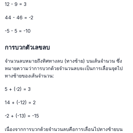
12 - 9 = 3
44 - 46 = -2
-5 - 5 = -10
การบวกตัวเลขลบ
จำนวนลบหมายถึงทิศทางลบ (ทางซ้าย) บนเส้นจำนวน ซึ่ง
หมายความว่าการบวกด้วยจำนวนลบจะเป็นการเลื่อนจุดไป
ทางซ้ายของเส้นจำนวน:
5 + (-2) = 3
14 + (-12) = 2
-2 + (-13) = -15
เนื่องจากการบวกด้วยจำนวนลบคือการเลื่อนไปทางซ้ายบน