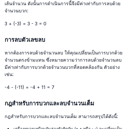
เส้นจำนวน ดังนั้นการดำเนินการนี้จึงมีค่าเท่ากับการลบด้วย
จำนวนบวก:
3 + (-3) = 3 - 3 = 0
การลบตัวเลขลบ
หากต้องการลบด้วยจำนวนลบ ให้คุณเปลี่ยนเป็นการบวกด้วย
จำนวนตรงข้ามแทน ซึ่งหมายความว่าการลบด้วยจำนวนลบ
มีค่าเท่ากับการบวกด้วยจำนวนบวกที่สอดคล้องกัน ตัวอย่าง
เช่น:
-4 - (-11) = -4 + 11 = 7
กฎสำหรับการบวกและลบจำนวนเต็ม
กฎสำหรับการบวกและลบจำนวนเต็ม สามารถสรุปได้ดังนี้:
เครื่องหมายเหมือนกันสองตัวติดกัน (+ + หรือ - -) จะเปลี่ยนเป็น