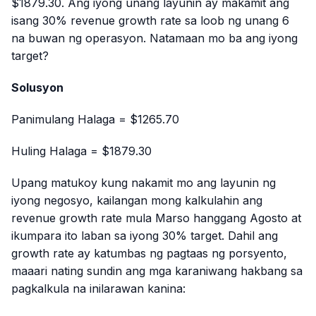
$1879.30. Ang iyong unang layunin ay makamit ang
isang 30% revenue growth rate sa loob ng unang 6
na buwan ng operasyon. Natamaan mo ba ang iyong
target?
Solusyon
Panimulang Halaga = $1265.70
Huling Halaga = $1879.30
Upang matukoy kung nakamit mo ang layunin ng
iyong negosyo, kailangan mong kalkulahin ang
revenue growth rate mula Marso hanggang Agosto at
ikumpara ito laban sa iyong 30% target. Dahil ang
growth rate ay katumbas ng pagtaas ng porsyento,
maaari nating sundin ang mga karaniwang hakbang sa
pagkalkula na inilarawan kanina: