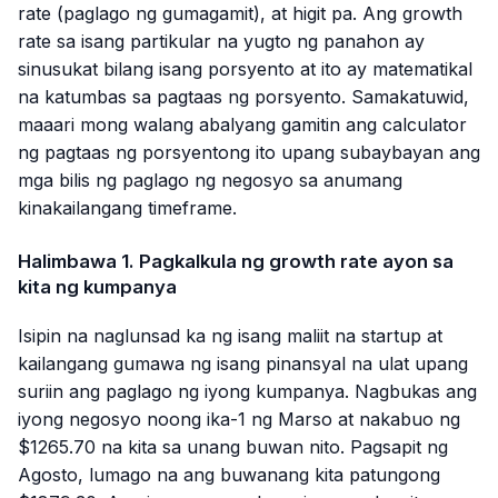
rate (paglago ng gumagamit), at higit pa. Ang growth
rate sa isang partikular na yugto ng panahon ay
sinusukat bilang isang porsyento at ito ay matematikal
na katumbas sa pagtaas ng porsyento. Samakatuwid,
maaari mong walang abalyang gamitin ang calculator
ng pagtaas ng porsyentong ito upang subaybayan ang
mga bilis ng paglago ng negosyo sa anumang
kinakailangang timeframe.
Halimbawa 1. Pagkalkula ng growth rate ayon sa
kita ng kumpanya
Isipin na naglunsad ka ng isang maliit na startup at
kailangang gumawa ng isang pinansyal na ulat upang
suriin ang paglago ng iyong kumpanya. Nagbukas ang
iyong negosyo noong ika-1 ng Marso at nakabuo ng
$1265.70 na kita sa unang buwan nito. Pagsapit ng
Agosto, lumago na ang buwanang kita patungong