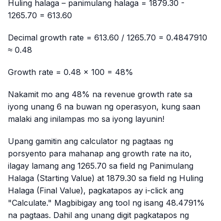
Huling halaga – panimulang halaga = 1879.30 -
1265.70 = 613.60
Decimal growth rate = 613.60 / 1265.70 = 0.4847910
≈ 0.48
Growth rate = 0.48 × 100 = 48%
Nakamit mo ang 48% na revenue growth rate sa
iyong unang 6 na buwan ng operasyon, kung saan
malaki ang inilampas mo sa iyong layunin!
Upang gamitin ang calculator ng pagtaas ng
porsyento para mahanap ang growth rate na ito,
ilagay lamang ang 1265.70 sa field ng Panimulang
Halaga (Starting Value) at 1879.30 sa field ng Huling
Halaga (Final Value), pagkatapos ay i-click ang
"Calculate." Magbibigay ang tool ng isang 48.4791%
na pagtaas. Dahil ang unang digit pagkatapos ng