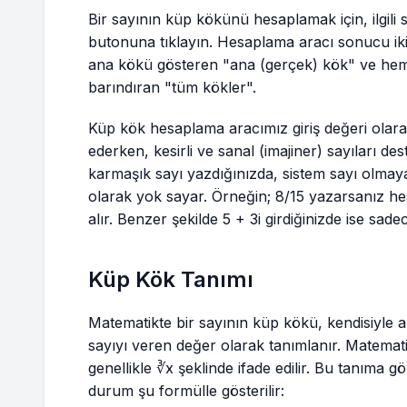
Bir sayının küp kökünü hesaplamak için, ilgili 
butonuna tıklayın. Hesaplama aracı sonucu iki
ana kökü gösteren "ana (gerçek) kök" ve hem
barındıran "tüm kökler".
Küp kök hesaplama aracımız giriş değeri olarak
ederken, kesirli ve sanal (imajiner) sayıları de
karmaşık sayı yazdığınızda, sistem sayı olmay
olarak yok sayar. Örneğin; 8/15 yazarsanız he
alır. Benzer şekilde 5 + 3i girdiğinizde ise sad
Küp Kök Tanımı
Matematikte bir sayının küp kökü, kendisiyle ar
sayıyı veren değer olarak tanımlanır. Matemat
genellikle ∛x şeklinde ifade edilir. Bu tanıma g
durum şu formülle gösterilir: