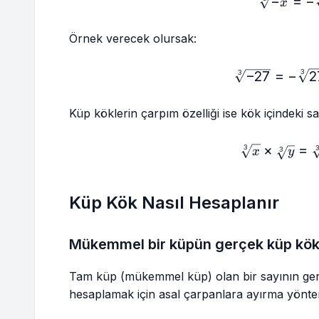
−
=
\sq
−
x
Örnek verecek olursak:
\sq
3
−
27
=
−
2
3
Küp köklerin çarpım özelliği ise kök içindeki sa
×
\sq
=
3
3
x
y
Küp Kök Nasıl Hesaplanır
Mükemmel bir küpün gerçek küp kö
Tam küp (mükemmel küp) olan bir sayının ge
hesaplamak için asal çarpanlara ayırma yöntem