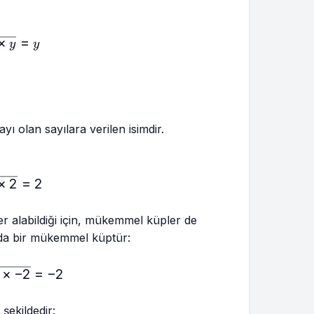
rt[3]{x}=\sqrt[3]{y×y×y}=y
×
=
y
y
 olan sayılara verilen isimdir.
rt[3]{8}=\sqrt[3]{2×2×2}=2
×
2
=
2
r alabildiği için, mükemmel küpler de
sı da bir mükemmel küptür:
rt[3]{-8}=\sqrt[3]{-2×-2×-2}=-2
×
−
2
=
−
2
şekildedir: