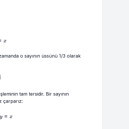
sqrt[3]{x}
times y \times y = x
=
x
 zamanda o sayının üssünü 1/3 olarak
1
rt[3]{x}=x^{\frac{1}{3}}
3
leminin tam tersidir. Bir sayının
z çarparız:
 = y \times y \times y = x
=
y
x