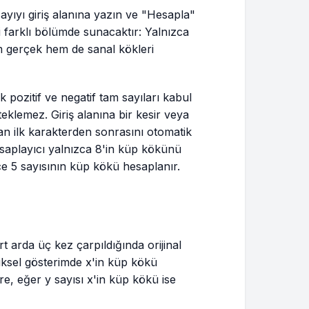
sayıyı giriş alanına yazın ve "Hesapla"
 farklı bölümde sunacaktır: Yalnızca
 gerçek hem de sanal kökleri
 pozitif ve negatif tam sayıları kabul
steklemez. Giriş alanına bir kesir veya
an ilk karakterden sonrasını otomatik
saplayıcı yalnızca 8'in küp kökünü
ece 5 sayısının küp kökü hesaplanır.
t arda üç kez çarpıldığında orijinal
iksel gösterimde x'in küp kökü
öre, eğer y sayısı x'in küp kökü ise