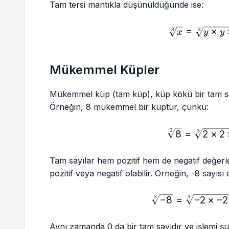
Tam tersi mantıkla düşünüldüğünde ise:
=
×
\sq
3
3
x
y
y
Mükemmel Küpler
Mükemmel küp (tam küp), küp kökü bir tam sayı
Örneğin, 8 mükemmel bir küptür, çünkü:
\sq
3
8
=
2
×
2
3
Tam sayılar hem pozitif hem de negatif değerle
pozitif veya negatif olabilir. Örneğin, -8 sayı
−
8
=
−
2
×
\sq
−
2
3
3
Aynı zamanda 0 da bir tam sayıdır ve işlemi şu 