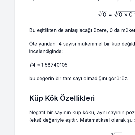
\sq
3
0
=
0
×
0
3
Bu eşitlikten de anlaşılacağı üzere, 0 da müke
Öte yandan, 4 sayısı mükemmel bir küp değil
incelendiğinde:
∛4 ≈ 1,58740105
bu değerin bir tam sayı olmadığını görürüz.
Küp Kök Özellikleri
Negatif bir sayının küp kökü, aynı sayının pozi
(eksi) değeriyle eşittir. Matematiksel olarak şu ş
3