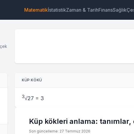
Matematik
İstatistik
Zaman & Tarih
Finans
Sağlık
Çeş
rçek
Araç
Bağlantı
Metin
HTML
KÜP KÖKÜ
Önizleme Küp Kök Hesaplayıcı (Küpkök) - Neyin Küpü
Araç
3
√
27 = 3
Küp kökleri anlama: tanımlar, 
Son güncelleme: 27 Temmuz 2026