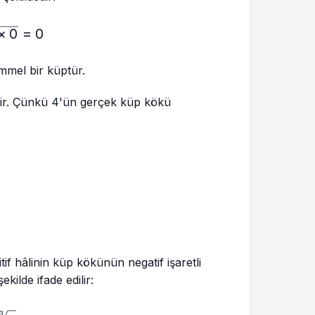
rt[3]{0}=\sqrt[3]{0×0×0}=0
×
0
=
0
mmel bir küptür.
dir. Çünkü 4'ün gerçek küp kökü
tif hâlinin küp kökünün negatif işaretli
ekilde ifade edilir:
3