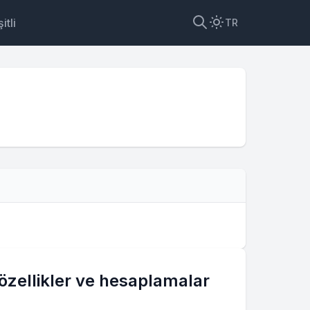
itli
TR
?
özellikler ve hesaplamalar