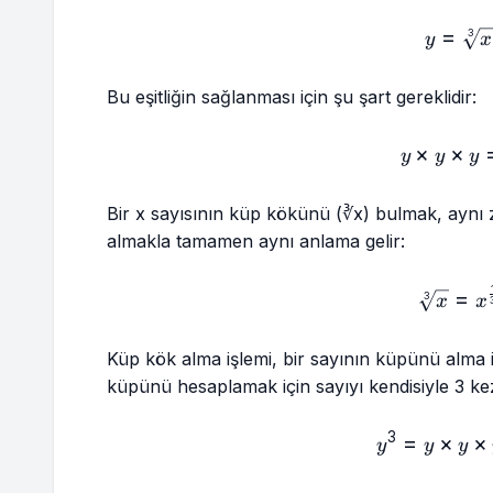
=
y=\
3
y
x
Bu eşitliğin sağlanması için şu şart gereklidir:
×
×
y \
y
y
y
Bir x sayısının küp kökünü (∛x) bulmak, aynı
almakla tamamen aynı anlama gelir:
\sq
=
3
x
x
Küp kök alma işlemi, bir sayının küpünü alma iş
küpünü hesaplamak için sayıyı kendisiyle 3 ke
3
=
×
y^3
×
y
y
y