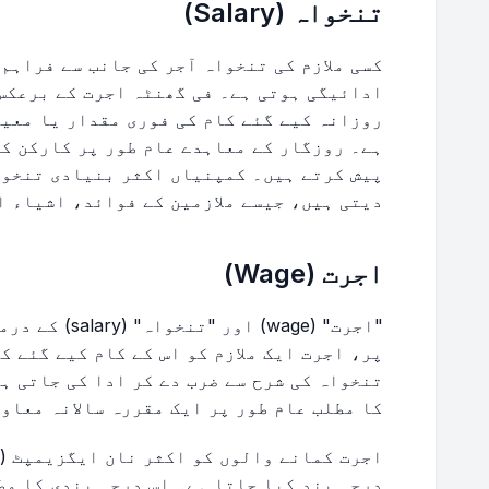
تنخواہ (Salary)
کسی ملازم کی تنخواہ آجر کی جانب سے فراہم
ادائیگی ہوتی ہے۔ فی گھنٹہ اجرت کے برعکس،
روزانہ کیے گئے کام کی فوری مقدار یا معیا
ہے۔ روزگار کے معاہدے عام طور پر کارکن کی
پیش کرتے ہیں۔ کمپنیاں اکثر بنیادی تنخوا
دیتی ہیں، جیسے ملازمین کے فوائد، اشیاء ا
اجرت (Wage)
"اجرت" (wage) 
پر، اجرت ایک ملازم کو اس کے کام کیے گئے ک
تنخواہ کی شرح سے ضرب دے کر ادا کی جاتی ہے
کا مطلب عام طور پر ایک مقررہ سالانہ معاو
درجہ بند کیا جاتا ہے۔ اس درجہ بندی کا مط