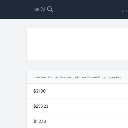
رق
UR
چھٹیوں اور تعطیلات کے دنوں کے مطابق ایڈجسٹ شدہ
$31.90
$255.23
$1,276