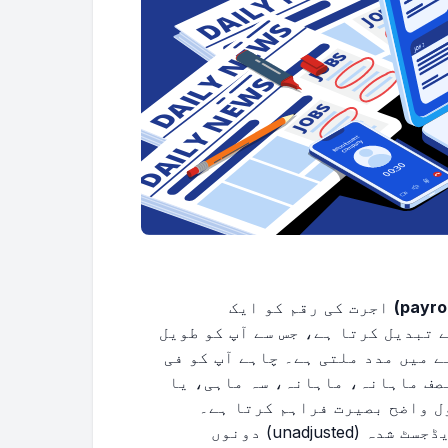
اجرت کی رقم کو ایک
 تبدیل کرتا ہے، جس سے آپ کو طویل
 میں مدد ملتی ہے۔ چاہے آپ کو فی
صف ماہانہ، ماہانہ، سہ ماہی، یا
ل واضح بصیرت فراہم کرتا ہے۔
نتائج میں ایڈجسٹ شدہ (adjusted) اور غیر ایڈجسٹ شدہ (unadjusted) دونوں