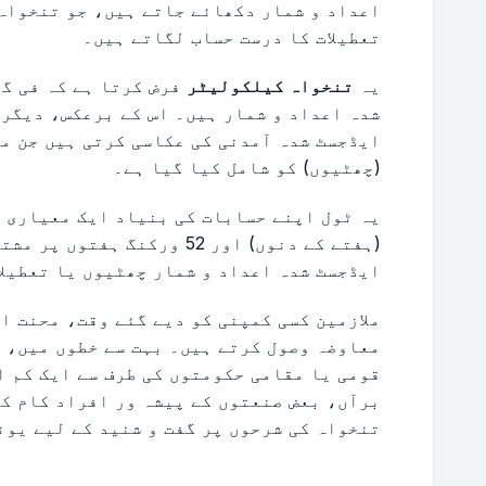
اعداد و شمار دکھائے جاتے ہیں، جو تنخواہ 
تعطیلات کا درست حساب لگاتے ہیں۔
یہ
تنخواہ کیلکولیٹر
فرض کرتا ہے کہ فی گ
شدہ اعداد و شمار ہیں۔ اس کے برعکس، دیگر 
ایڈجسٹ شدہ آمدنی کی عکاسی کرتی ہیں جن می
(چھٹیوں) کو شامل کیا گیا ہے۔
(ہفتے کے دنوں) اور 52 ورکنگ 
ایڈجسٹ شدہ اعداد و شمار چھٹیوں یا تعطیلا
ملازمین کسی کمپنی کو دیے گئے وقت، محنت ا
معاوضہ وصول کرتے ہیں۔ بہت سے خطوں میں، 
قومی یا مقامی حکومتوں کی طرف سے ایک کم ا
برآں، بعض صنعتوں کے پیشہ ور افراد کام کر
تنخواہ کی شرحوں پر گفت و شنید کے لیے یون