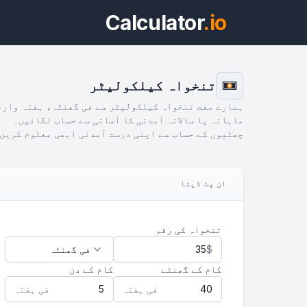
Calculator
.io
تنخواہ کیلکولیٹر
$
ہمارے مفت تنخواہ کیلکولیٹر سے فی گھنٹہ، ہفتہ وار،
ماہانہ یا سالانہ آمدنی کا آسانی سے حساب لگائیں۔
چھٹیوں کے حساب سے اپنی درست آمدنی ابھی معلوم کریں!
ویج
ان پٹ ڈیٹا
پیش 
تنخواہ کی رقم
$
کام کے گھنٹے
کام کے دن
فی ہفتہ
فی ہفتہ