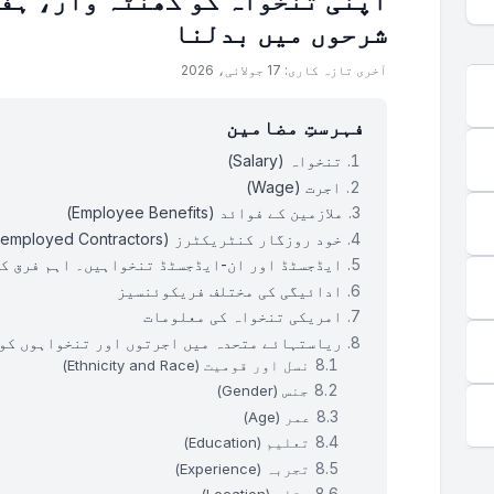
اپنی تنخواہ کو گھنٹہ وار، ہفت
شرحوں میں بدلنا
آخری تازہ کاری: 17 جولائی، 2026
فہرستِ مضامین
تنخواہ (Salary)
اجرت (Wage)
ملازمین کے فوائد (Employee Benefits)
خود روزگار کنٹریکٹرز (Self-employed Contractors)
ایڈجسٹڈ اور ان-ایڈجسٹڈ تنخواہیں۔ اہم فرق ک
ادائیگی کی مختلف فریکوئنسیز
امریکی تنخواہ کی معلومات
ریاستہائے متحدہ میں اجرتوں اور تنخواہوں کو
نسل اور قومیت (Ethnicity and Race)
جنس (Gender)
عمر (Age)
تعلیم (Education)
تجربہ (Experience)