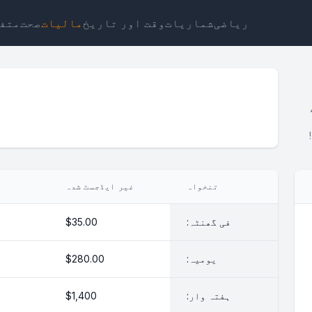
ریاضی
شماریات
وقت اور تاریخ
مالیات
صحت
متف
ٹ
لنک
متن
ایچ ٹی ایم ایل
تنخواہ
غیر ایڈجسٹ شدہ
منظر تنخواہ کیلکولیٹر ویجٹ
فی گھنٹہ:
$35.00
یومیہ:
$280.00
ہفتہ وار:
$1,400