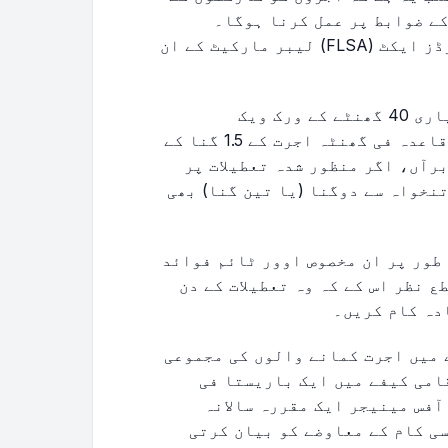
کے ضوابط پر عمل کرنا ہوگا۔
ریاستہائے متحدہ میں، فیئر لیبر اسٹینڈرڈز ایکٹ (FLSA) لیبر مارکیٹ کے ان
نان ایگزیمپٹ اہلکاروں کو عام طور پر معیاری 40 گھنٹے کے ورک ویک
(workweek) سے زیادہ کام کرنے پر ان کی باقاعدہ فی گھنٹہ اجرت کے 1.5 گنا کے
رآں، اگر منظور شدہ تعطیلات پر
تنخواہ سے دوگنا (یا تین گنا) بھی
طور پر ان مخصوص اوور ٹائم فوائد
 نظر اس کے کہ وہ تعطیلات کے دن
 میں اجرت کمانے والوں کی مجموعی
امی کیفے میں ایک باریستا فی
آفس مینیجر ایک مقررہ سالانہ
ی کام کے معاوضے کو بیان کرتی