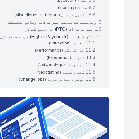
مقام (Location)
صنعت (Industry)
متفرق عوامل (Miscellaneous factors)
ریاستہائے متحدہ میں سالانہ وفاقی تعطیلات
پیڈ ٹائم آف (PTO) یا چھٹی کے دن
بڑی تنخواہ (Higher Paycheck) کیسے حاصل کریں
تعلیم (Education)
کارکردگی (Performance)
تجربہ (Experience)
نیٹ ورکنگ (Networking)
گفت و شنید (Negotiating)
نوکری تبدیل کرنا (Change jobs)