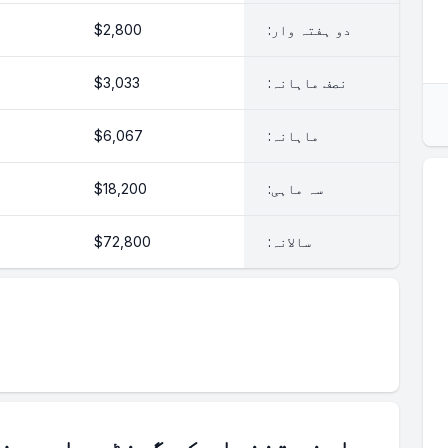
دو ہفتہ وار:
$2,800
نصف ماہانہ:
$3,033
ماہانہ:
$6,067
سہ ماہی:
$18,200
سالانہ:
$72,800