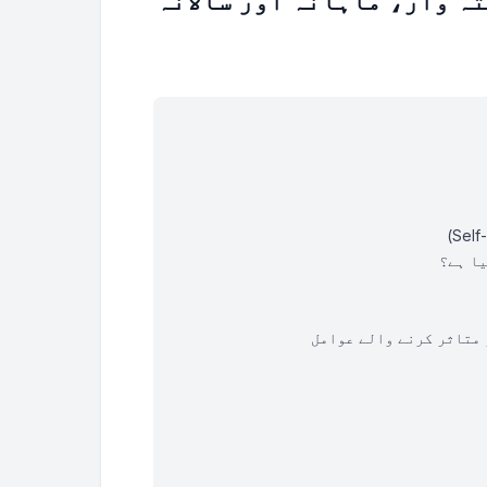
ہ وار، ماہانہ اور سالانہ
یا ہے؟
 متاثر کرنے والے عوامل