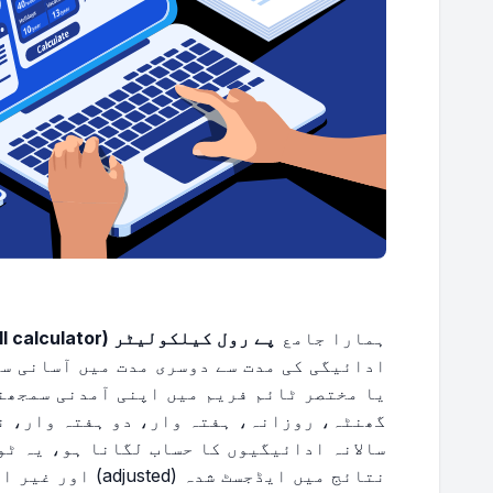
ہمارا جامع
پے رول کیلکولیٹر (payroll calculator)
ادائیگی کی مدت سے دوسری مدت میں آسانی سے
یا مختصر ٹائم فریم میں اپنی آمدنی سمجھنے
گھنٹہ، روزانہ، ہفتہ وار، دو ہفتہ وار، ن
سالانہ ادائیگیوں کا حساب لگانا ہو، یہ ٹو