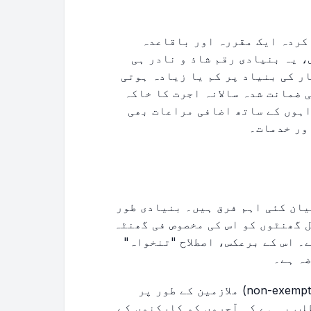
 کردہ ایک مقررہ اور باقاعدہ
 یہ بنیادی رقم شاذ و نادر ہی
ر کی بنیاد پر کم یا زیادہ ہوتی
 ضمانت شدہ سالانہ اجرت کا خاکہ
ہوں کے ساتھ اضافی مراعات بھی
ور خدمات۔
اور "تنخواہ" (salary) کے درمیان کئی اہم فرق ہیں۔ بنیادی طور
ل گھنٹوں کو اس کی مخصوص فی گھنٹہ
۔ اس کے برعکس، اصطلاح "تنخواہ"
ضہ ہے۔
اجرت کمانے والوں کو اکثر نان ایگزیمپٹ (non-exempt) ملازمین کے طور پر
لب یہ ہے کہ آجروں کو کارکنوں کے