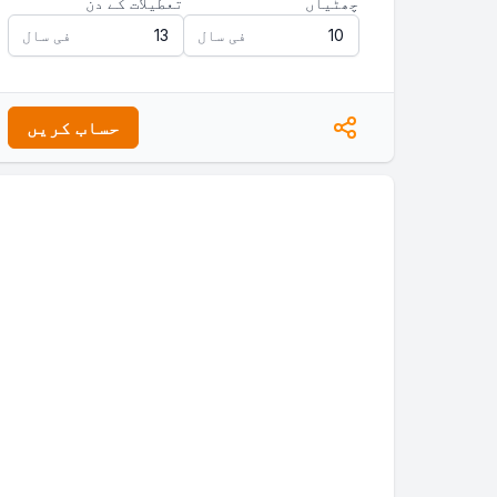
چھٹیاں
تعطیلات کے دن
فی سال
فی سال
حساب کریں