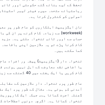
تحفظ کے لیے بنائے گئے حکومتی اوور ٹائم 
اصولوں کو کنٹرول کرتا ہے۔
حساب سے اوور ٹائم تنخواہ ملتی ہے۔ مزید ب
کام کرنا پڑے تو یہ ملازمین اپنی باقاعدہ 
کما سکتے ہیں۔
تنخواہ دار (ایگزیمپٹ) پیشہ ور افراد عام 
یا اضافی نقد معاوضے کے اہل نہیں ہوتے، قطع
کام کریں یا ایک ہفتے میں 40 گھنٹے سے زیادہ کام کریں۔
عام طور پر، تنخواہ دار ملازمین کے مقابلے
آمدنی کم ہوتی ہے۔ مثال کے طور پر، ایک مق
گھنٹہ اجرت کماتا ہے، جبکہ ایک کارپوریٹ 
تنخواہ کماتا ہے۔ اگرچہ دونوں اصطلاحات کس