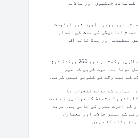
کے ساتھ چھٹیوں اور سالانہ
ھنٹہ اور یومیہ اجرت غیر ایڈجسٹ
تمام ادائیگی کی مدت کی اقدار
ں تعطیلات اور پیڈ ٹائم آف
یہ ٹول اپنے حسابات کی بنیاد ایک معیاری سال پر رکھتا ہے جو 260 ورکنگ ڈیز
ہفتوں پر مشتمل ہوتا ہے۔ نوٹ کریں کہ غیر
ت کے لیے وقت کی کٹوتی نہیں کرتے۔
ور مہارت کے بدلے تنخواہ یا
کارکنوں کے تحفظ کے قوانین کے تحت
ز کم اجرت مقرر کی جاتی ہے۔ مزید
نے کے بہتر حالات اور معیاری
ینز بنا سکتے ہیں۔