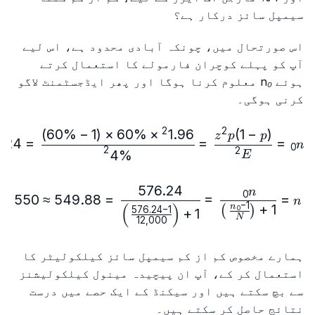
سیمپل سائز درکار ہے؟
اس صورتحال میں، چونکہ آبادی محدود ہے، اس لیے
آپ کو پہلے کوچران فارمولے کا استعمال کرتے
ہوئے
n₀
معلوم کرنا ہوگا اور پھر ایڈجسٹمنٹ لاگو
کرنی ہوگی۔
2
2
)
60%
−
1
(
×
60%
×
1.9
6
(
1
−
)
{60\%})}{{4\%}^2}=576.24
z
p
p
.24
=
=
=
n
0
2
2
4%
E
576.24
n
\right)}=549.88\approx550
0
550
≈
549.88
=
=
=
n
−
1
)
(
+
1
n
)
(
576.24
−
1
0
+
1
N
12
,
000
ہمارے مخصوص کم از کم سیمپل سائز کیلکولیٹر کا
استعمال کر کے، آپ ان پیچیدہ مینول کیلکولیشنز
سے بچ سکتے ہیں اور سیکنڈ کے ایک حصے میں درست
نتائج حاصل کر سکتے ہیں۔