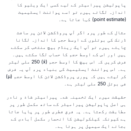
پاپولیشن پیرامیٹر کے لیے کسی ایک ویلیو کا
اندازہ لگاتے ہیں، تو اسے پوائنٹ ایسٹیمیٹ
(point estimate) کہا جاتا ہے۔
مثال کے طور پر، اگر آپ پروڈکشن لائن پر سافٹ
ڈرنک کی بوتلوں کے اوسط حجم کا اندازہ لگانا
چاہتے ہیں، تو آپ ایک رینڈم بیچ منتخب کر سکتے
ہیں اور اس کے اوسط حجم کا حساب لگا سکتے ہیں۔
فرض کریں کہ اس بیچ کا اوسط حجم (x̄) 250 ملی لیٹر
ہے۔ اس پوائنٹ ایسٹیمیٹ کی بنیاد پر، آپ یہ فرض
کر لیتے ہیں کہ پوری پروڈکشن لائن کا اوسط حجم (μ)
فی بوتل 250 ملی لیٹر ہے۔
حقیقت میں، ایک تخمینہ شدہ پیرامیٹر شاذ و نادر
ہی اصل پاپولیشن پیرامیٹر کے ساتھ مکمل طور پر
مطابقت رکھتا ہے۔ یہ فرق فطری طور پر پایا جاتا
ہے کیونکہ کیلکولیشن کا انحصار مکمل آبادی کے
بجائے ایک سیمپل پر ہوتا ہے۔