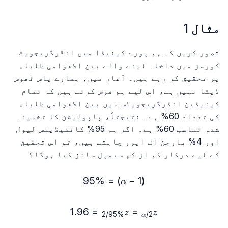
مثال 1
تصور کریں کہ ہم پورے کینیڈا میں انڈرگریجویٹ
کورسز میں داخلہ لینے والے بین الاقوامی طلباء
پر تحقیق کر رہے ہیں۔ آغاز میں، ہمارے پاس ٹھوس
ڈیٹا نہیں ہے، اس لیے ہم فرض کرتے ہیں کہ تمام
کینیڈین انڈرگریجویٹس میں بین الاقوامی طلباء
کی تعداد 60% ہے۔ نتیجتاً، پاپولیشن کا تخمینہ
شدہ تناسب 60% ہے۔ اگر ہم 95% کانفیڈینس لیول
اور 4% مارجن آف ایرر چاہتے ہیں، تو اس تحقیق
کے لیے درکار کم از کم سیمپل سائز کیا ہوگا؟
95%
=
(1-\alpha)=95\%
)
−
1
(
α
{α/2}=z_{{95\%}/2}=1.96
1.96
=
=
z
z
/2
95%
/2
α