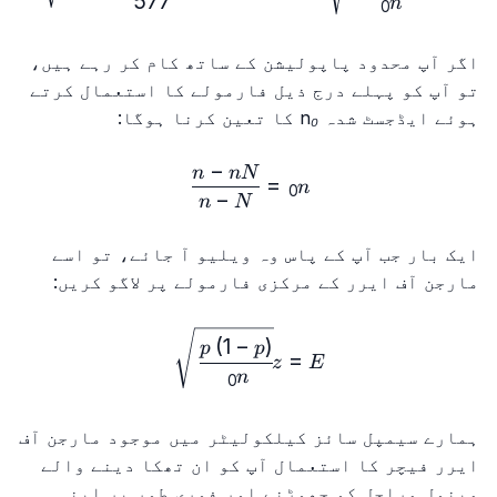
577
n
0
اگر آپ محدود پاپولیشن کے ساتھ کام کر رہے ہیں،
تو آپ کو پہلے درج ذیل فارمولے کا استعمال کرتے
ہوئے ایڈجسٹ شدہ
n₀
کا تعین کرنا ہوگا:
−
n₀=\frac{n-nN}{n-N}
n
n
N
=
n
0
−
n
N
ایک بار جب آپ کے پاس وہ ویلیو آ جائے، تو اسے
مارجن آف ایرر کے مرکزی فارمولے پر لاگو کریں:
rac{p\left(1-p\right)}{n₀}}
(
1
−
)
p
p
=
z
E
n
0
ہمارے سیمپل سائز کیلکولیٹر میں موجود مارجن آف
ایرر فیچر کا استعمال آپ کو ان تھکا دینے والے
مینول مراحل کو چھوڑنے اور فوری طور پر اپنی