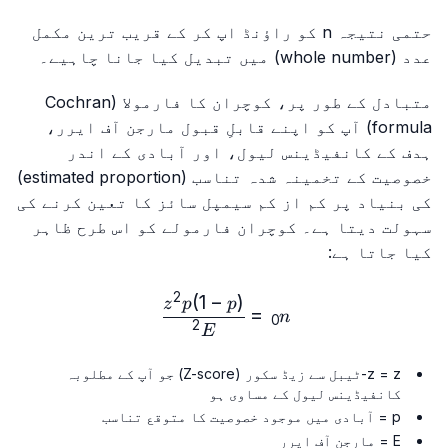
حتمی نتیجہ n کو راؤنڈ اپ کر کے قریب ترین مکمل
عدد (whole number) میں تبدیل کیا جانا چاہیے۔
متبادل کے طور پر، کوچران کا فارمولا (Cochran
formula) آپ کو اپنے قابلِ قبول مارجن آف ایرر،
ہدف کے کانفیڈینس لیول، اور آبادی کے اندر
خصوصیت کے تخمینہ شدہ تناسب (estimated proportion)
کی بنیاد پر کم از کم سیمپل سائز کا تعین کرنے کی
سہولت دیتا ہے۔ کوچران فارمولے کو اس طرح ظاہر
کیا جاتا ہے:
2
(
1
−
)
n₀=\frac{z^2p(1-p)}{E^2}
z
p
p
=
n
0
2
E
z = z-ٹیبل سے زیڈ سکور (Z-score) جو آپ کے مطلوبہ
کانفیڈینس لیول کے مساوی ہو
p = آبادی میں موجود خصوصیت کا متوقع تناسب
E = مارجن آف ایرر