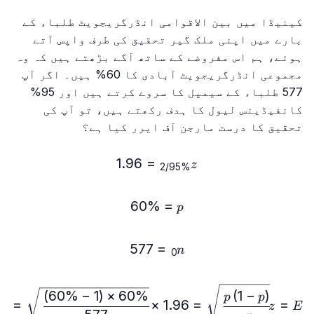
کینیڈا میں بین الاقوامی انڈرگریجویٹ طلباء کے
بارے میں اپنی ملک گیر تحقیق کی طرف واپس آتے
ہوئے، ہم اس مفروضے کے ساتھ آگے بڑھتے ہیں کہ وہ
مجموعی انڈرگریجویٹ آبادی کا 60% ہیں۔ اگر آپ
577 طلباء کے سیمپل کا سروے کرتے ہیں اور 95%
کانفیڈینس لیول کا ہدف رکھتے ہیں، تو آپ کی
تحقیق کا درست مارجن آف ایرر کیا ہے؟
z_{{95\%}/2}=1.96
1.96
=
z
/2
95%
p=60\%
60%
=
p
n₀=577
577
=
n
0
t(1-60\%\right)}{577}}=4\%
)
60%
−
1
(
×
60%
(
1
−
)
p
p
%
=
×
1.96
=
=
z
E