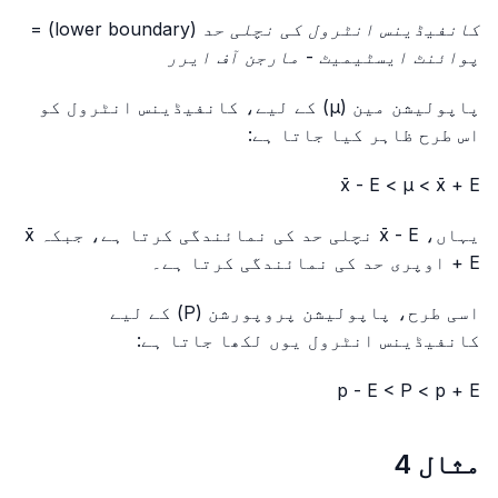
کانفیڈینس انٹرول کی نچلی حد (lower boundary) =
پوائنٹ ایسٹیمیٹ - مارجن آف ایرر
پاپولیشن مین (μ) کے لیے، کانفیڈینس انٹرول کو
اس طرح ظاہر کیا جاتا ہے:
x̄ - E < μ < x̄ + E
یہاں،
x̄ - E
نچلی حد کی نمائندگی کرتا ہے، جبکہ
x̄
+ E
اوپری حد کی نمائندگی کرتا ہے۔
اسی طرح، پاپولیشن پروپورشن (P) کے لیے
کانفیڈینس انٹرول یوں لکھا جاتا ہے:
p - E < P < p + E
مثال 4