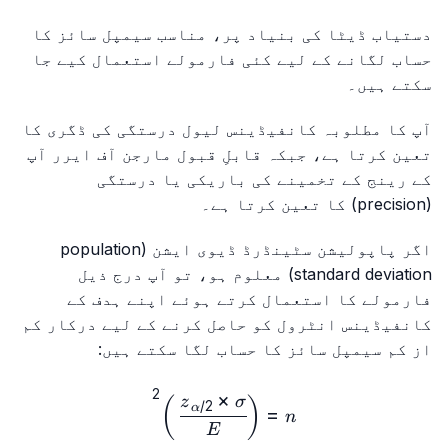
دستیاب ڈیٹا کی بنیاد پر، مناسب سیمپل سائز کا
حساب لگانے کے لیے کئی فارمولے استعمال کیے جا
سکتے ہیں۔
آپ کا مطلوبہ کانفیڈینس لیول درستگی کی ڈگری کا
تعین کرتا ہے، جبکہ قابلِ قبول مارجن آف ایرر آپ
کے رینج کے تخمینے کی باریکی یا درستگی
(precision) کا تعین کرتا ہے۔
اگر پاپولیشن سٹینڈرڈ ڈیوی ایشن (population
standard deviation) معلوم ہو، تو آپ درج ذیل
فارمولے کا استعمال کرتے ہوئے اپنے ہدف کے
کانفیڈینس انٹرول کو حاصل کرنے کے لیے درکار کم
از کم سیمپل سائز کا حساب لگا سکتے ہیں:
2
×
pha/2}×\sigma}{E}\right)^2
z
σ
)
(
/2
α
=
n
E