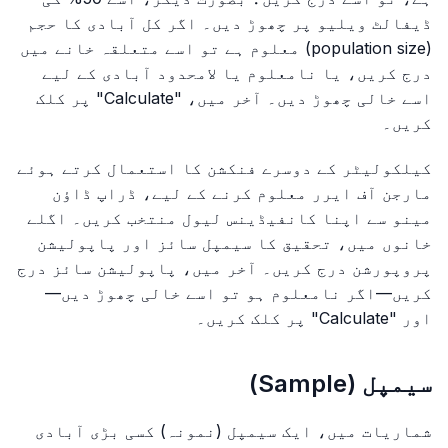
ڈیفالٹ ویلیو پر چھوڑ دیں۔ اگر کل آبادی کا حجم
(population size) معلوم ہے تو اسے متعلقہ خانے میں
درج کریں، یا نامعلوم یا لامحدود آبادی کے لیے
اسے خالی چھوڑ دیں۔ آخر میں، "Calculate" پر کلک
کریں۔
کیلکولیٹر کے دوسرے فنکشن کا استعمال کرتے ہوئے
مارجن آف ایرر معلوم کرنے کے لیے، ڈراپ ڈاؤن
مینو سے اپنا کانفیڈینس لیول منتخب کریں۔ اگلے
خانوں میں، تحقیق کا سیمپل سائز اور پاپولیشن
پروپورشن درج کریں۔ آخر میں، پاپولیشن سائز درج
کریں—اگر نامعلوم ہو تو اسے خالی چھوڑ دیں—
اور "Calculate" پر کلک کریں۔
سیمپل (Sample)
شماریات میں، ایک سیمپل (نمونہ) کسی بڑی آبادی