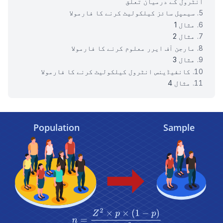
انٹرول کے درمیان تعلق
سیمپل سائز کیلکولیٹ کرنے کا فارمولا
مثال 1
مثال 2
مارجن آف ایرر معلوم کرنے کا فارمولا
مثال 3
کانفیڈینس انٹرول کیلکولیٹ کرنے کا فارمولا
مثال 4