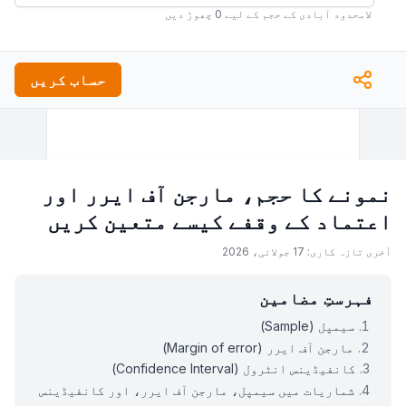
لامحدود آبادی کے حجم کے لیے 0 چھوڑ دیں
حساب کریں
نمونے کا حجم، مارجن آف ایرر اور
اعتماد کے وقفے کیسے متعین کریں
آخری تازہ کاری: 17 جولائی، 2026
فہرستِ مضامین
سیمپل (Sample)
مارجن آف ایرر (Margin of error)
کانفیڈینس انٹرول (Confidence Interval)
شماریات میں سیمپل، مارجن آف ایرر، اور کانفیڈینس