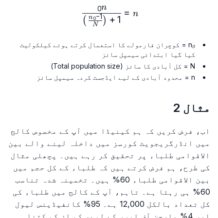
n
0
left(\frac{n₀-1}{N}\right)}
=
n
−
1
+
1
n
)
(
0
N
n₀
= کوچران فارمولے کا استعمال کرتے ہوئے کیلکولیٹ
کیا گیا ابتدائی سیمپل سائز
N
= کل آبادی کا سائز (Total population size)
n
= محدود آبادی کے لیے ایڈجسٹ کردہ سیمپل سائز
مثال 2
اب، فرض کریں کہ ہم کینیڈا میں آپ کے مخصوص کالج
میں انڈرگریجویٹ کورسز میں داخلہ لینے والے بین
الاقوامی طلباء پر تحقیق کر رہے ہیں۔ پچھلی مثال
کی طرح، ہم فرض کرتے ہیں کہ طلباء کے کل حجم میں
بین الاقوامی طلباء 60% ہیں۔ تخمینہ شدہ تناسب
60% ہی رہتا ہے۔ تاہم، آپ کے کالج میں طلباء کی
کل تعداد بالکل 12,000 ہے۔ 95% کانفیڈینس لیول
اور 4% مارجن آف ایرر کے لیے، کم از کم کتنا