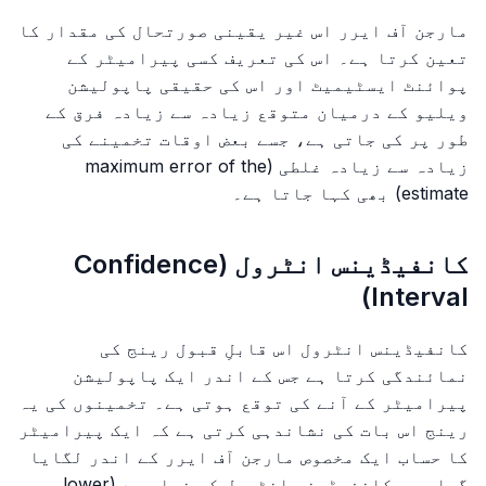
مارجن آف ایرر اس غیر یقینی صورتحال کی مقدار کا
تعین کرتا ہے۔ اس کی تعریف کسی پیرامیٹر کے
پوائنٹ ایسٹیمیٹ اور اس کی حقیقی پاپولیشن
ویلیو کے درمیان متوقع زیادہ سے زیادہ فرق کے
طور پر کی جاتی ہے، جسے بعض اوقات تخمینے کی
زیادہ سے زیادہ غلطی (maximum error of the
estimate) بھی کہا جاتا ہے۔
کانفیڈینس انٹرول (Confidence
Interval)
کانفیڈینس انٹرول اس قابلِ قبول رینج کی
نمائندگی کرتا ہے جس کے اندر ایک پاپولیشن
پیرامیٹر کے آنے کی توقع ہوتی ہے۔ تخمینوں کی یہ
رینج اس بات کی نشاندہی کرتی ہے کہ ایک پیرامیٹر
کا حساب ایک مخصوص مارجن آف ایرر کے اندر لگایا
گیا ہے۔ کانفیڈینس انٹرول کی نچلی حد (lower