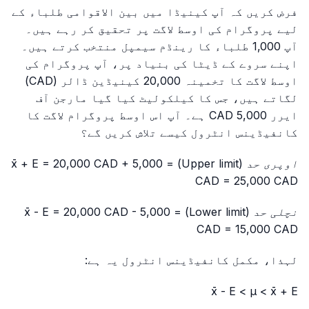
فرض کریں کہ آپ کینیڈا میں بین الاقوامی طلباء کے
لیے پروگرام کی اوسط لاگت پر تحقیق کر رہے ہیں۔
آپ 1,000 طلباء کا رینڈم سیمپل منتخب کرتے ہیں۔
اپنے سروے کے ڈیٹا کی بنیاد پر، آپ پروگرام کی
اوسط لاگت کا تخمینہ 20,000 کینیڈین ڈالر (CAD)
لگاتے ہیں، جس کا کیلکولیٹ کیا گیا مارجن آف
ایرر 5,000 CAD ہے۔ آپ اس اوسط پروگرام لاگت کا
کانفیڈینس انٹرول کیسے تلاش کریں گے؟
اوپری حد (Upper limit) = x̄ + E = 20,000 CAD + 5,000
CAD = 25,000 CAD
نچلی حد (Lower limit) = x̄ - E = 20,000 CAD - 5,000
CAD = 15,000 CAD
لہذا، مکمل کانفیڈینس انٹرول یہ ہے:
x̄ - E < μ < x̄ + E