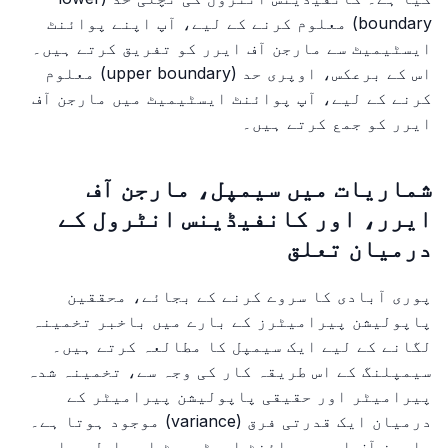
boundary) معلوم کرنے کے لیے، آپ اپنے پوائنٹ
ایسٹیمیٹ سے مارجن آف ایرر کو تفریق کرتے ہیں۔
اس کے برعکس، اوپری حد (upper boundary) معلوم
کرنے کے لیے، آپ پوائنٹ ایسٹیمیٹ میں مارجن آف
ایرر کو جمع کرتے ہیں۔
شماریات میں سیمپل، مارجن آف
ایرر، اور کانفیڈینس انٹرول کے
درمیان تعلق
پوری آبادی کا سروے کرنے کے بجائے، محققین
پاپولیشن پیرامیٹرز کے بارے میں باخبر تخمینہ
لگانے کے لیے ایک سیمپل کا مطالعہ کرتے ہیں۔
سیمپلنگ کے اس طریقہ کار کی وجہ سے، تخمینہ شدہ
پیرامیٹر اور حقیقی پاپولیشن پیرامیٹر کے
درمیان ایک قدرتی فرق (variance) موجود ہوتا ہے۔
مارجن آف ایرر پوائنٹ ایسٹیمیٹ اور اصل ویلیو