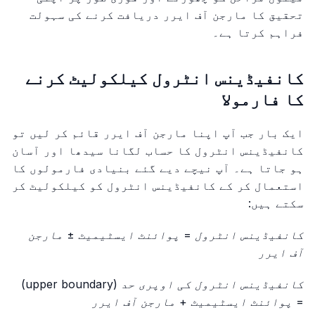
تحقیق کا مارجن آف ایرر دریافت کرنے کی سہولت
فراہم کرتا ہے۔
کانفیڈینس انٹرول کیلکولیٹ کرنے
کا فارمولا
ایک بار جب آپ اپنا مارجن آف ایرر قائم کر لیں تو
کانفیڈینس انٹرول کا حساب لگانا سیدھا اور آسان
ہو جاتا ہے۔ آپ نیچے دیے گئے بنیادی فارمولوں کا
استعمال کر کے کانفیڈینس انٹرول کو کیلکولیٹ کر
سکتے ہیں:
کانفیڈینس انٹرول = پوائنٹ ایسٹیمیٹ ± مارجن
آف ایرر
کانفیڈینس انٹرول کی اوپری حد (upper boundary)
= پوائنٹ ایسٹیمیٹ + مارجن آف ایرر