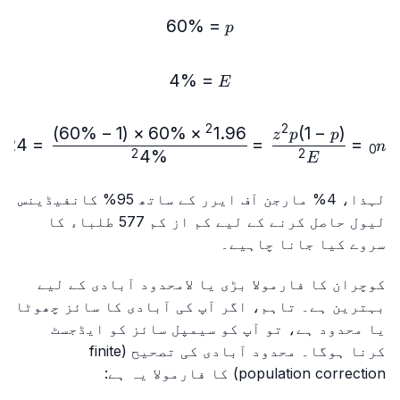
p=60\%
60%
=
p
E=4\%
4%
=
E
2
2
)
60%
−
1
(
×
60%
×
1.9
6
(
1
−
)
60\%)}{4\%²}=576.24≈577
z
p
p
.24
=
=
=
n
0
4
%
2
2
E
لہذا، 4% مارجن آف ایرر کے ساتھ 95% کانفیڈینس
لیول حاصل کرنے کے لیے کم از کم 577 طلباء کا
سروے کیا جانا چاہیے۔
کوچران کا فارمولا بڑی یا لامحدود آبادی کے لیے
بہترین ہے۔ تاہم، اگر آپ کی آبادی کا سائز چھوٹا
یا محدود ہے، تو آپ کو سیمپل سائز کو ایڈجسٹ
کرنا ہوگا۔ محدود آبادی کی تصحیح (finite
population correction) کا فارمولا یہ ہے: