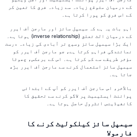
کے درمیان متوقع زیادہ سے زیادہ فرق کا تعین کر
کے اس فرق کو پورا کرتا ہے۔
اہم بات یہ ہے کہ سیمپل سائز اور مارجن آف ایرر
کے درمیان الٹ تعلق (inverse relationship) ہوتا ہے۔
ایک بڑا سیمپل سائز وسیع تر آبادی کی زیادہ درست
نمائندگی فراہم کرتا ہے، جو مارجن آف ایرر کو
مؤثر طریقے سے کم کرتا ہے۔ اس کے برعکس، چھوٹا
سیمپل سائز استعمال کرنے سے مارجن آف ایرر بڑھ
جاتا ہے۔
بالآخر، اس مارجن آف ایرر کو آپ کے ابتدائی
پوائنٹ ایسٹیمیٹ پر لاگو کرنے سے تحقیق کا
کانفیڈینس انٹرول حاصل ہوتا ہے۔
سیمپل سائز کیلکولیٹ کرنے کا
فارمولا