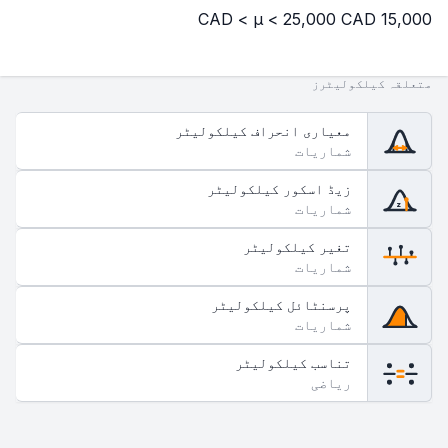
15,000 CAD < μ < 25,000 CAD
متعلقہ کیلکولیٹرز
معیاری انحراف کیلکولیٹر
شماریات
زیڈ اسکور کیلکولیٹر
z
شماریات
تغیر کیلکولیٹر
شماریات
پرسنٹائل کیلکولیٹر
شماریات
تناسب کیلکولیٹر
ریاضی