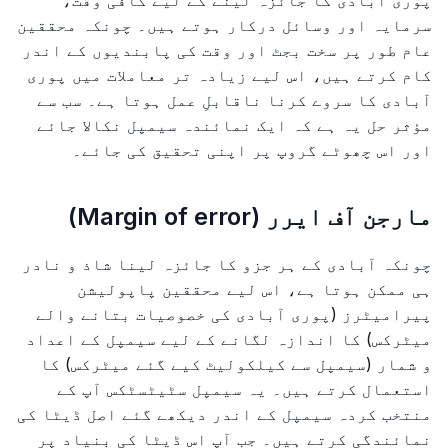
پوری آبادی کا جائزہ لینے کے لیے کافی وقت،
سرمایہ اور وسائل درکار ہوتے ہیں۔ چونکہ محققین
عام طور پر سخت بجٹ اور وقت کی پابندیوں کے اندر
کام کرتے ہیں، اس لیے زیادہ تر معاملات میں پوری
آبادی کا سروے کرنا ناقابلِ عمل ہوتا ہے۔ سب سے
مؤثر حل یہ ہے کہ ایک نمائندہ سیمپل نکالا جائے
اور اس چھوٹے گروپ پر اپنی تحقیق کی جائے۔
مارجن آف ایرر (Margin of error)
چونکہ آبادی کے ہر جزو کا جائزہ لینا شاذ و نادر
ہی ممکن ہوتا ہے، اس لیے محققین پاپولیشن
پیرامیٹرز (پوری آبادی کی خصوصیات بتانے والے
میٹرکس) کا اندازہ لگانے کے لیے سیمپل کے اعداد
و شمار (سیمپل سے کیلکولیٹ کیے گئے میٹرکس) کا
استعمال کرتے ہیں۔ یہ سیمپل سٹیٹسٹکس آپ کے
منتخب کردہ سیمپل کے اندر دیکھے گئے اصل ڈیٹا کی
نمائندگی کرتے ہیں۔ جب آپ اس ڈیٹا کی بنیاد پر