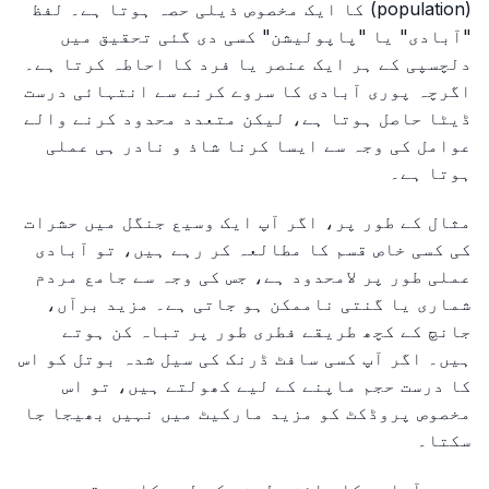
(population) کا ایک مخصوص ذیلی حصہ ہوتا ہے۔ لفظ
"آبادی" یا "پاپولیشن" کسی دی گئی تحقیق میں
دلچسپی کے ہر ایک عنصر یا فرد کا احاطہ کرتا ہے۔
اگرچہ پوری آبادی کا سروے کرنے سے انتہائی درست
ڈیٹا حاصل ہوتا ہے، لیکن متعدد محدود کرنے والے
عوامل کی وجہ سے ایسا کرنا شاذ و نادر ہی عملی
ہوتا ہے۔
مثال کے طور پر، اگر آپ ایک وسیع جنگل میں حشرات
کی کسی خاص قسم کا مطالعہ کر رہے ہیں، تو آبادی
عملی طور پر لامحدود ہے، جس کی وجہ سے جامع مردم
شماری یا گنتی ناممکن ہو جاتی ہے۔ مزید برآں،
جانچ کے کچھ طریقے فطری طور پر تباہ کن ہوتے
ہیں۔ اگر آپ کسی سافٹ ڈرنک کی سیل شدہ بوتل کو اس
کا درست حجم ماپنے کے لیے کھولتے ہیں، تو اس
مخصوص پروڈکٹ کو مزید مارکیٹ میں نہیں بھیجا جا
سکتا۔