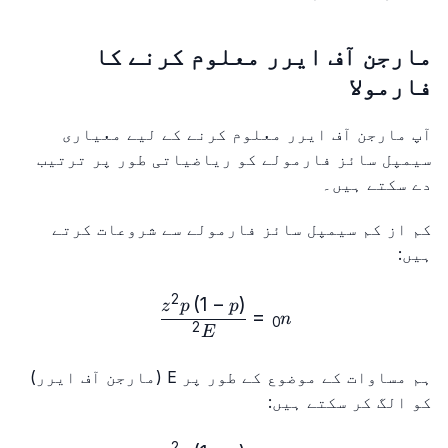
مارجن آف ایرر معلوم کرنے کا
فارمولا
آپ مارجن آف ایرر معلوم کرنے کے لیے معیاری
سیمپل سائز فارمولے کو ریاضیاتی طور پر ترتیب
دے سکتے ہیں۔
کم از کم سیمپل سائز فارمولے سے شروعات کرتے
ہیں:
2
(
1
−
)
{z^2p\left(1-p\right)}{E^2}
z
p
p
=
n
0
2
E
ہم مساوات کے موضوع کے طور پر E (مارجن آف ایرر)
کو الگ کر سکتے ہیں:
2