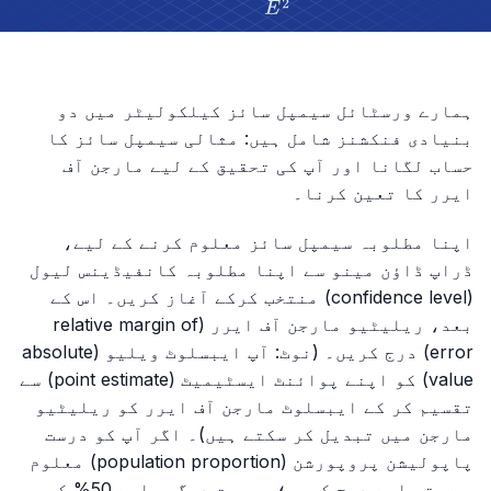
ہمارے ورسٹائل سیمپل سائز کیلکولیٹر میں دو
بنیادی فنکشنز شامل ہیں: مثالی سیمپل سائز کا
حساب لگانا اور آپ کی تحقیق کے لیے مارجن آف
ایرر کا تعین کرنا۔
اپنا مطلوبہ سیمپل سائز معلوم کرنے کے لیے،
ڈراپ ڈاؤن مینو سے اپنا مطلوبہ کانفیڈینس لیول
(confidence level) منتخب کرکے آغاز کریں۔ اس کے
بعد، ریلیٹیو مارجن آف ایرر (relative margin of
error) درج کریں۔ (نوٹ: آپ ایبسلوٹ ویلیو (absolute
value) کو اپنے پوائنٹ ایسٹیمیٹ (point estimate) سے
تقسیم کر کے ایبسلوٹ مارجن آف ایرر کو ریلیٹیو
مارجن میں تبدیل کر سکتے ہیں)۔ اگر آپ کو درست
پاپولیشن پروپورشن (population proportion) معلوم
ہے، تو اسے درج کریں؛ بصورت دیگر، اسے 50% کی