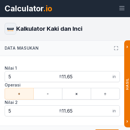
Calculator
.io
Kalkulator Kaki dan Inci
›
DATA MASUKAN
Widget
Tautan
Teks
HTML
Nilai 1
Pratinjau Kalkulator Kaki dan Inci:
Hitung & Konversi Widget
ft
in
HASIL
Operasi
+
-
×
÷
Nilai 2
ft
in
›