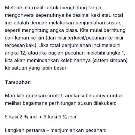
Metode alternatif untuk menghitung tanpa
mengonversi sepenuhnya ke desimal kaki atau total
inci adalah dengan melakukan penjumlahan susun,
seperti menghitung angka biasa. Kita mulai berhitung
dari kanan ke kiri (dari nilai terkecil/pecahan ke nilai
terbesar/kaki). Jika total penjumlahan inci melebihi
angka 12, atau jika bagian pecahan melebihi angka 1,
kita akan memindahkan kelebihannya (sistem simpan)
ke satuan yang lebih besar.
Tambahan
Mari kita gunakan contoh angka sebelumnya untuk
melihat bagaimana perhitungan susun dilakukan:
5 kaki 2 ¾ inci
+
3 kaki 9 ½ inci
Langkah pertama – menjumlahkan pecahan: