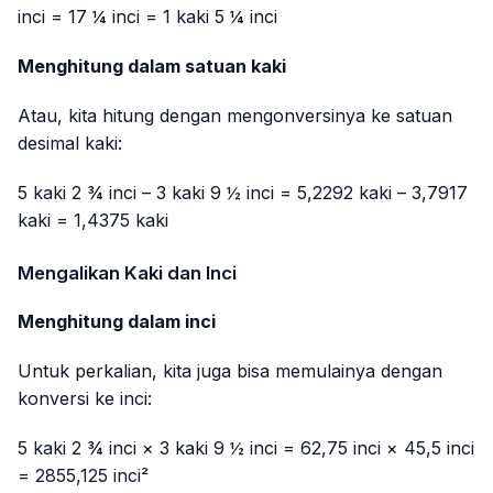
inci = 17 ¼ inci = 1 kaki 5 ¼ inci
Menghitung dalam satuan kaki
Atau, kita hitung dengan mengonversinya ke satuan
desimal kaki:
5 kaki 2 ¾ inci – 3 kaki 9 ½ inci = 5,2292 kaki – 3,7917
kaki = 1,4375 kaki
Mengalikan Kaki dan Inci
Menghitung dalam inci
Untuk perkalian, kita juga bisa memulainya dengan
konversi ke inci:
5 kaki 2 ¾ inci × 3 kaki 9 ½ inci = 62,75 inci × 45,5 inci
= 2855,125 inci²