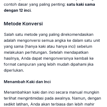
contoh dasar yang paling penting:
satu kaki sama
dengan 12 inci
.
Metode Konversi
Salah satu metode yang paling direkomendasikan
adalah mengonversi semua angka ke dalam satu unit
yang sama (hanya kaki atau hanya inci) sebelum
melakukan perhitungan. Setelah mendapatkan
hasilnya, Anda dapat mengonversinya kembali ke
format campuran yang lebih mudah dipahami jika
diperlukan.
Menambah Kaki dan Inci
Menambahkan kaki dan inci secara manual mungkin
terlihat mengintimidasi pada awalnya. Namun, dengan
sedikit latihan, Anda akan terbiasa dan lebih mahir