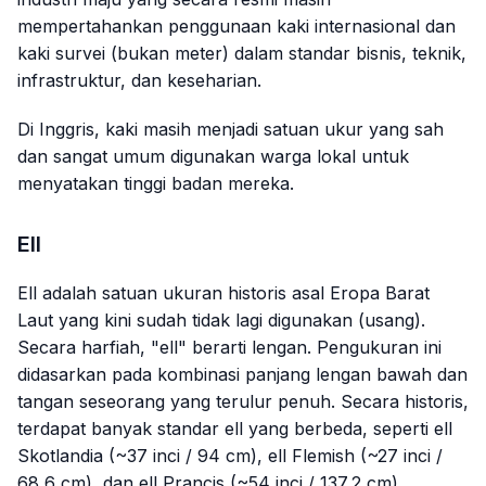
mempertahankan penggunaan kaki internasional dan
kaki survei (bukan meter) dalam standar bisnis, teknik,
infrastruktur, dan keseharian.
Di Inggris, kaki masih menjadi satuan ukur yang sah
dan sangat umum digunakan warga lokal untuk
menyatakan tinggi badan mereka.
Ell
Ell adalah satuan ukuran historis asal Eropa Barat
Laut yang kini sudah tidak lagi digunakan (usang).
Secara harfiah,
"ell"
berarti lengan. Pengukuran ini
didasarkan pada kombinasi panjang lengan bawah dan
tangan seseorang yang terulur penuh. Secara historis,
terdapat banyak standar ell yang berbeda, seperti ell
Skotlandia (~37 inci / 94 cm), ell Flemish (~27 inci /
68,6 cm), dan ell Prancis (~54 inci / 137,2 cm).