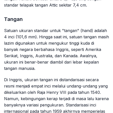
standar telapak tangan Attic sekitar 7,4 cm.
Tangan
Satuan ukuran standar untuk "tangan" (
hand
) adalah
4 inci (101,6 mm). Hingga saat ini, satuan tangan masih
lazim digunakan untuk mengukur tinggi kuda di
banyak negara berbahasa Inggris, seperti Amerika
Serikat, Inggris, Australia, dan Kanada. Awalnya,
ukuran ini benar-benar diambil dari lebar kepalan
tangan manusia.
Di Inggris, ukuran tangan ini distandarisasi secara
resmi menjadi empat inci melalui undang-undang yang
dikeluarkan oleh Raja Henry VIII pada tahun 1540.
Namun, kebingungan kerap terjadi di masa lalu karena
banyaknya variasi pengukuran. Standarisasi inci
internasional pada tahun 1959 akhirnya memperjelas