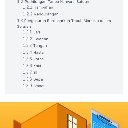
Perhitungan Tanpa Konversi Satuan
Tambahan
Pengurangan
Pengukuran Berdasarkan Tubuh Manusia dalam
Sejarah
Jari
Telapak
Tangan
Hasta
Poros
Kaki
Ell
Depa
Smoot