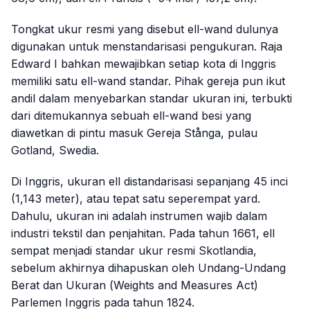
Tongkat ukur resmi yang disebut
ell-wand
dulunya
digunakan untuk menstandarisasi pengukuran. Raja
Edward I bahkan mewajibkan setiap kota di Inggris
memiliki satu
ell-wand
standar. Pihak gereja pun ikut
andil dalam menyebarkan standar ukuran ini, terbukti
dari ditemukannya sebuah
ell-wand
besi yang
diawetkan di pintu masuk Gereja Stånga, pulau
Gotland, Swedia.
Di Inggris, ukuran ell distandarisasi sepanjang 45 inci
(1,143 meter), atau tepat satu seperempat yard.
Dahulu, ukuran ini adalah instrumen wajib dalam
industri tekstil dan penjahitan. Pada tahun 1661, ell
sempat menjadi standar ukur resmi Skotlandia,
sebelum akhirnya dihapuskan oleh Undang-Undang
Berat dan Ukuran (
Weights and Measures Act
)
Parlemen Inggris pada tahun 1824.