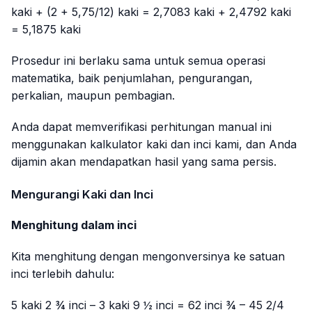
kaki + (2 + 5,75/12) kaki = 2,7083 kaki + 2,4792 kaki
= 5,1875 kaki
Prosedur ini berlaku sama untuk semua operasi
matematika, baik penjumlahan, pengurangan,
perkalian, maupun pembagian.
Anda dapat memverifikasi perhitungan manual ini
menggunakan kalkulator kaki dan inci kami, dan Anda
dijamin akan mendapatkan hasil yang sama persis.
Mengurangi Kaki dan Inci
Menghitung dalam inci
Kita menghitung dengan mengonversinya ke satuan
inci terlebih dahulu:
5 kaki 2 ¾ inci – 3 kaki 9 ½ inci = 62 inci ¾ – 45 2/4