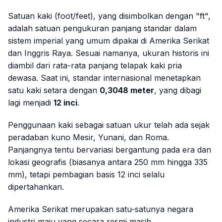
Satuan kaki (
foot/feet
), yang disimbolkan dengan "ft",
adalah satuan pengukuran panjang standar dalam
sistem imperial yang umum dipakai di Amerika Serikat
dan Inggris Raya. Sesuai namanya, ukuran historis ini
diambil dari rata-rata panjang telapak kaki pria
dewasa. Saat ini, standar internasional menetapkan
satu kaki setara dengan
0,3048 meter
, yang dibagi
lagi menjadi
12 inci
.
Penggunaan kaki sebagai satuan ukur telah ada sejak
peradaban kuno Mesir, Yunani, dan Roma.
Panjangnya tentu bervariasi bergantung pada era dan
lokasi geografis (biasanya antara 250 mm hingga 335
mm), tetapi pembagian basis 12 inci selalu
dipertahankan.
Amerika Serikat merupakan satu-satunya negara
industri maju yang secara resmi masih