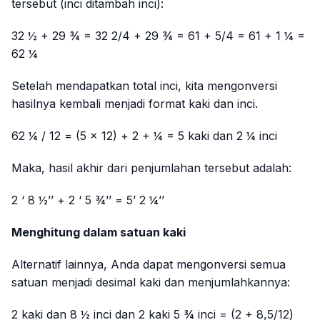
tersebut (inci ditambah inci):
32 ½ + 29 ¾ = 32 2/4 + 29 ¾ = 61 + 5/4 = 61 + 1 ¼ =
62 ¼
Setelah mendapatkan total inci, kita mengonversi
hasilnya kembali menjadi format kaki dan inci.
62 ¼ / 12 = (5 × 12) + 2 + ¼ = 5 kaki dan 2 ¼ inci
Maka, hasil akhir dari penjumlahan tersebut adalah:
2 ‘ 8 ½’’ + 2 ‘ 5 ¾’’ = 5’ 2 ¼’’
Menghitung dalam satuan kaki
Alternatif lainnya, Anda dapat mengonversi semua
satuan menjadi desimal kaki dan menjumlahkannya:
2 kaki dan 8 ½ inci dan 2 kaki 5 ¾ inci = (2 + 8,5/12)