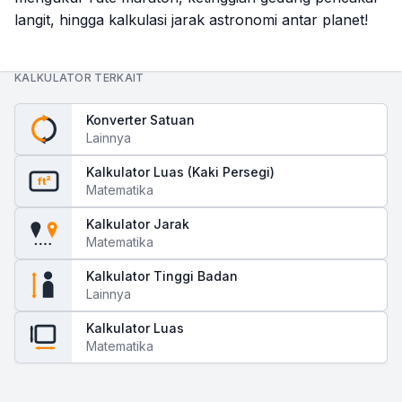
langit, hingga kalkulasi jarak astronomi antar planet!
KALKULATOR TERKAIT
Konverter Satuan
Lainnya
Kalkulator Luas (Kaki Persegi)
ft²
Matematika
Kalkulator Jarak
Matematika
Kalkulator Tinggi Badan
Lainnya
Kalkulator Luas
Matematika