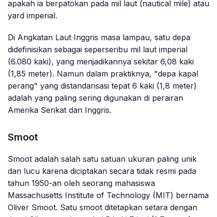
apakah ia berpatokan pada mil laut (
nautical mile
) atau
yard
imperial.
Di Angkatan Laut Inggris masa lampau, satu depa
didefinisikan sebagai seperseribu mil laut imperial
(6.080 kaki), yang menjadikannya sekitar 6,08 kaki
(1,85 meter). Namun dalam praktiknya, "depa kapal
perang" yang distandarisasi tepat 6 kaki (1,8 meter)
adalah yang paling sering digunakan di perairan
Amerika Serikat dan Inggris.
Smoot
Smoot
adalah salah satu satuan ukuran paling unik
dan lucu karena diciptakan secara tidak resmi pada
tahun 1950-an oleh seorang mahasiswa
Massachusetts Institute of Technology (MIT) bernama
Oliver Smoot. Satu smoot ditetapkan setara dengan