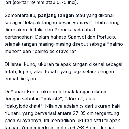
jari (sekitar 19 mm atau 0,75 inci).
Sementara itu,
panjang tangan
atau yang dikenal
sebagai "telapak tangan besar Romawi", lebih sering
digunakan di Italia dan Prancis pada abad
pertengahan. Dalam bahasa Spanyol dan Portugis,
telapak tangan masing-masing disebut sebagai
"palmo
menor"
dan
"palmo de craveira"
.
Di Israel kuno, ukuran telapak tangan dikenal sebagai
tefah
,
tepah
, atau
topah
, yang juga setara dengan
empat digit/jari.
Di Yunani Kuno, ukuran telapak tangan dikenal
dengan sebutan
"palaistē"
,
"dōron"
, atau
"daktylodókhmē"
. Nilainya adalah ¼ dari ukuran kaki
Yunani, yang bervariasi antara 27-35 cm tergantung
pada wilayahnya. Ini menjadikan ukuran satu telapak
tangan Yunani berkisar antara 6,7-8,8 cm, dengan