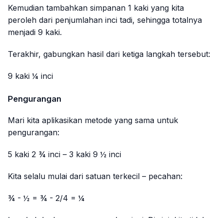
Kemudian tambahkan simpanan 1 kaki yang kita
peroleh dari penjumlahan inci tadi, sehingga totalnya
menjadi 9 kaki.
Terakhir, gabungkan hasil dari ketiga langkah tersebut:
9 kaki ¼ inci
Pengurangan
Mari kita aplikasikan metode yang sama untuk
pengurangan:
5 kaki 2 ¾ inci – 3 kaki 9 ½ inci
Kita selalu mulai dari satuan terkecil – pecahan:
¾ - ½ = ¾ - 2/4 = ¼