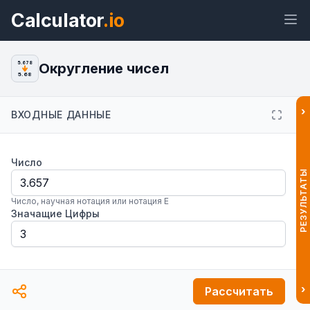
Calculator
.io
Округление чисел
5.678
5.68
›
ВХОДНЫЕ ДАННЫЕ
Виджет
Ссылка
Текст
HTML
Число
Предпросмотр Округление чисел
РЕЗУЛЬТАТЫ
Виджет
Число, научная нотация или нотация E
Значащие Цифры
›
Рассчитать