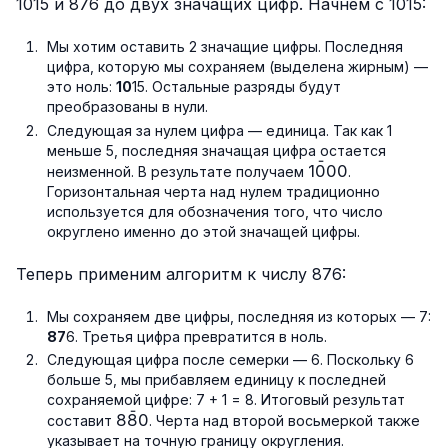
1015 и 876 до двух значащих цифр. Начнем с 1015:
Мы хотим оставить 2 значащие цифры. Последняя
цифра, которую мы сохраняем (выделена жирным) —
это ноль:
10
15. Остальные разряды будут
преобразованы в нули.
Следующая за нулем цифра — единица. Так как 1
меньше 5, последняя значащая цифра остается
ˉ
1\bar{0}00
1
0
00
неизменной. В результате получаем
.
Горизонтальная черта над нулем традиционно
используется для обозначения того, что число
округлено именно до этой значащей цифры.
Теперь применим алгоритм к числу 876:
Мы сохраняем две цифры, последняя из которых — 7:
87
6. Третья цифра превратится в ноль.
Следующая цифра после семерки — 6. Поскольку 6
больше 5, мы прибавляем единицу к последней
сохраняемой цифре: 7 + 1 = 8. Итоговый результат
ˉ
8\bar{8}0
8
8
0
составит
. Черта над второй восьмеркой также
указывает на точную границу округления.