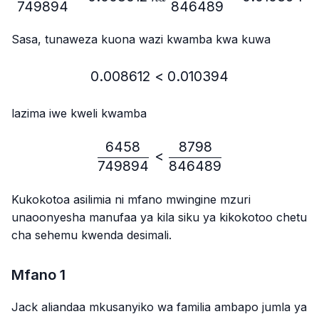
749894
846489
Sasa, tunaweza kuona wazi kwamba kwa kuwa
0.008612
<
0.008612 < 0.010394
0.010394
lazima iwe kweli kwamba
6458
8798
\frac{6458}{749894} < 
<
749894
846489
Kukokotoa asilimia ni mfano mwingine mzuri
unaoonyesha manufaa ya kila siku ya kikokotoo chetu
cha sehemu kwenda desimali.
Mfano 1
Jack aliandaa mkusanyiko wa familia ambapo jumla ya