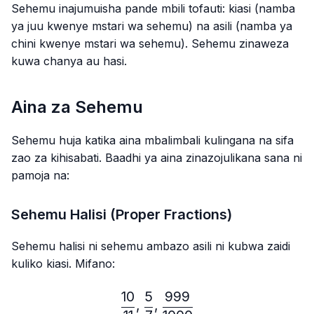
Sehemu inajumuisha pande mbili tofauti: kiasi (namba
ya juu kwenye mstari wa sehemu) na asili (namba ya
chini kwenye mstari wa sehemu). Sehemu zinaweza
kuwa chanya au hasi.
Aina za Sehemu
Sehemu huja katika aina mbalimbali kulingana na sifa
zao za kihisabati. Baadhi ya aina zinazojulikana sana ni
pamoja na:
Sehemu Halisi (Proper Fractions)
Sehemu halisi ni sehemu ambazo asili ni kubwa zaidi
kuliko kiasi. Mifano:
10
5
999
\frac{10}{11},\frac{5}{7}
,
,