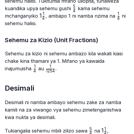
sehemu halisi. Tukitumia mfano uliopita, tunaweza
5
\frac{5}
kuandika upya sehemu gushi
kama sehemu
4
{4}
1
1
1\frac{1}
1
\frac{1
mchanganyiko
, ambapo 1 ni namba nzima na
ni
4
4
{4}
{4}
sehemu halisi.
Sehemu za Kizio (Unit Fractions)
Sehemu za kizio ni sehemu ambazo kila wakati kiasi
chake kina thamani ya 1. Mifano ya kawaida
1
1
\frac{1}
\frac{1}
inajumuisha
au
.
4
1254
{4}
{1254}
Desimali
Desimali ni namba ambayo sehemu zake za namba
kamili na za viwango vya sehemu zimetenganishwa
kwa nukta ya desimali.
5
1
\frac{5}
1\frac{1}
1
Tukiangalia sehemu mbili zilizo sawa
na
,
4
4