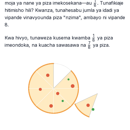
1
\frac{1}
moja ya nane ya piza imekosekana—au
. Tunafikiaje
8
{8}
hitimisho hili? Kwanza, tunahesabu jumla ya idadi ya
vipande vinavyounda piza "nzima", ambayo ni vipande
8.
1
\frac{1}
Kwa hivyo, tunaweza kusema kwamba
ya piza
8
{8}
7
\frac{7}
imeondoka, na kuacha sawasawa na
ya piza.
8
{8}