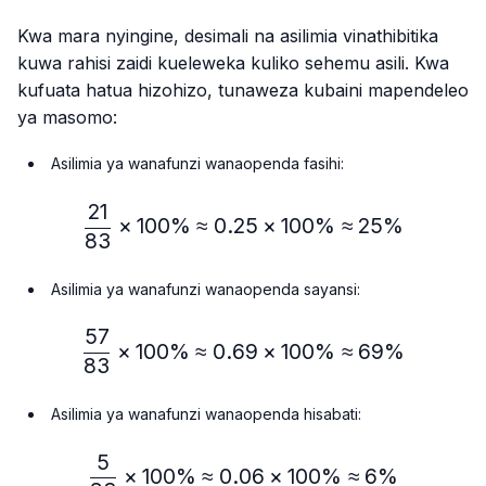
Kwa mara nyingine, desimali na asilimia vinathibitika
kuwa rahisi zaidi kueleweka kuliko sehemu asili. Kwa
kufuata hatua hizohizo, tunaweza kubaini mapendeleo
ya masomo:
Asilimia ya wanafunzi wanaopenda fasihi:
21
\frac{21}{83} × 100\% ≈
×
100%
≈
0.25
×
100%
≈
25%
83
Asilimia ya wanafunzi wanaopenda sayansi:
57
\frac{57}{83} × 100\% ≈
×
100%
≈
0.69
×
100%
≈
69%
83
Asilimia ya wanafunzi wanaopenda hisabati:
5
\frac{5}{83} × 100\% ≈ 
×
100%
≈
0.06
×
100%
≈
6%