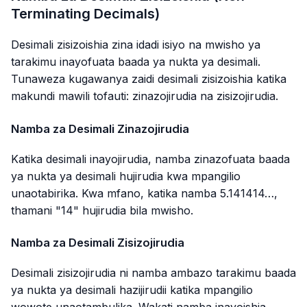
Terminating Decimals)
Desimali zisizoishia zina idadi isiyo na mwisho ya
tarakimu inayofuata baada ya nukta ya desimali.
Tunaweza kugawanya zaidi desimali zisizoishia katika
makundi mawili tofauti: zinazojirudia na zisizojirudia.
Namba za Desimali Zinazojirudia
Katika desimali inayojirudia, namba zinazofuata baada
ya nukta ya desimali hujirudia kwa mpangilio
unaotabirika. Kwa mfano, katika namba 5.141414…,
thamani "14" hujirudia bila mwisho.
Namba za Desimali Zisizojirudia
Desimali zisizojirudia ni namba ambazo tarakimu baada
ya nukta ya desimali hazijirudii katika mpangilio