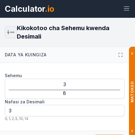
Calculator
.io
Kikokotoo cha Sehemu kwenda
1
0.5
2
Desimali
Wijeti
Kiungo
Maandishi
HTML
›
DATA YA KUINGIZA
Muhtasari Kikokotoo cha Sehemu
Sehemu
kwenda Desimali: Rahisi na Haraka
Wijeti
MATOKEO
Nafasi za Desimali
0
,
1
,
2
,
5
,
10
,
14
›