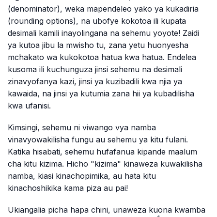
(denominator), weka mapendeleo yako ya kukadiria
(rounding options), na ubofye kokotoa ili kupata
desimali kamili inayolingana na sehemu yoyote! Zaidi
ya kutoa jibu la mwisho tu, zana yetu huonyesha
mchakato wa kukokotoa hatua kwa hatua. Endelea
kusoma ili kuchunguza jinsi sehemu na desimali
zinavyofanya kazi, jinsi ya kuzibadili kwa njia ya
kawaida, na jinsi ya kutumia zana hii ya kubadilisha
kwa ufanisi.
Kimsingi, sehemu ni viwango vya namba
vinavyowakilisha fungu au sehemu ya kitu fulani.
Katika hisabati, sehemu hufafanua kipande maalum
cha kitu kizima. Hicho "kizima" kinaweza kuwakilisha
namba, kiasi kinachopimika, au hata kitu
kinachoshikika kama piza au pai!
Ukiangalia picha hapa chini, unaweza kuona kwamba