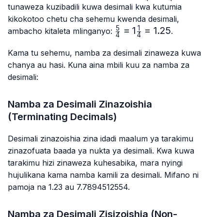
{4}
{4}
tunaweza kuzibadili kuwa desimali kwa kutumia
kikokotoo chetu cha sehemu kwenda desimali,
5
1
\frac{5}
=
1
=
1.25
ambacho kitaleta mlinganyo:
.
4
4
{4}=1\frac{1}
{4}=1.25
Kama tu sehemu, namba za desimali zinaweza kuwa
chanya au hasi. Kuna aina mbili kuu za namba za
desimali:
Namba za Desimali Zinazoishia
(Terminating Decimals)
Desimali zinazoishia zina idadi maalum ya tarakimu
zinazofuata baada ya nukta ya desimali. Kwa kuwa
tarakimu hizi zinaweza kuhesabika, mara nyingi
hujulikana kama namba kamili za desimali. Mifano ni
pamoja na 1.23 au 7.7894512554.
Namba za Desimali Zisizoishia (Non-