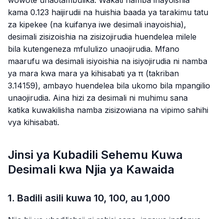
wowote unaotambulika. Wakati namba inayoishia
kama
0.123
haijirudii na huishia baada ya tarakimu tatu
za kipekee (na kuifanya iwe desimali inayoishia),
desimali zisizoishia na zisizojirudia huendelea milele
bila kutengeneza mfululizo unaojirudia. Mfano
maarufu wa desimali isiyoishia na isiyojirudia ni namba
ya mara kwa mara ya kihisabati ya π (takriban
3.14159
), ambayo huendelea bila ukomo bila mpangilio
unaojirudia. Aina hizi za desimali ni muhimu sana
katika kuwakilisha namba zisizowiana na vipimo sahihi
vya kihisabati.
Jinsi ya Kubadili Sehemu Kuwa
Desimali kwa Njia ya Kawaida
1. Badili asili kuwa 10, 100, au 1,000