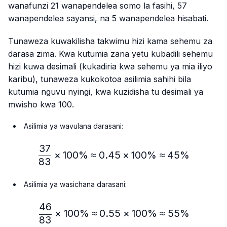
wanafunzi 21 wanapendelea somo la fasihi, 57
wanapendelea sayansi, na 5 wanapendelea hisabati.
Tunaweza kuwakilisha takwimu hizi kama sehemu za
darasa zima. Kwa kutumia zana yetu kubadili sehemu
hizi kuwa desimali (kukadiria kwa sehemu ya mia iliyo
karibu), tunaweza kukokotoa asilimia sahihi bila
kutumia nguvu nyingi, kwa kuzidisha tu desimali ya
mwisho kwa 100.
Asilimia ya wavulana darasani:
37
\frac{37}{83} × 100\%≈
×
100%
≈
0.45
×
100%
≈
45%
83
Asilimia ya wasichana darasani:
46
\frac{46}{83} × 100\% ≈
×
100%
≈
0.55
×
100%
≈
55%
83