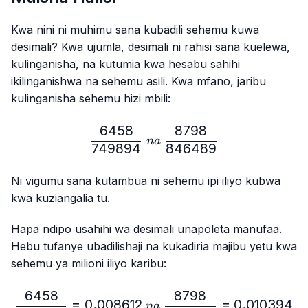
Kwa nini ni muhimu sana kubadili sehemu kuwa
desimali? Kwa ujumla, desimali ni rahisi sana kuelewa,
kulinganisha, na kutumia kwa hesabu sahihi
ikilinganishwa na sehemu asili. Kwa mfano, jaribu
kulinganisha sehemu hizi mbili:
6458
8798
\frac{6458}{749894} \ n
na
749894
846489
Ni vigumu sana kutambua ni sehemu ipi iliyo kubwa
kwa kuziangalia tu.
Hapa ndipo usahihi wa desimali unapoleta manufaa.
Hebu tufanye ubadilishaji na kukadiria majibu yetu kwa
sehemu ya milioni iliyo karibu:
6458
8798
\frac{6458}{749894}=0.
=
0.008612
=
0.010394
na