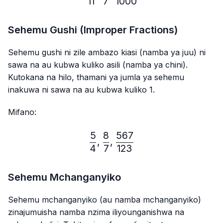
11
7
1000
Sehemu Gushi (Improper Fractions)
Sehemu gushi ni zile ambazo kiasi (namba ya juu) ni
sawa na au kubwa kuliko asili (namba ya chini).
Kutokana na hilo, thamani ya jumla ya sehemu
inakuwa ni sawa na au kubwa kuliko 1.
Mifano:
5
8
567
\frac{5}{4},\frac{8}{7},
,
,
4
7
123
Sehemu Mchanganyiko
Sehemu mchanganyiko (au namba mchanganyiko)
zinajumuisha namba nzima iliyounganishwa na