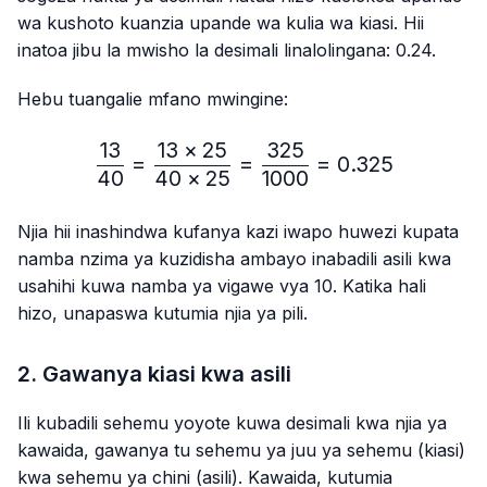
wa kushoto kuanzia upande wa kulia wa kiasi. Hii
inatoa jibu la mwisho la desimali linalolingana: 0.24.
Hebu tuangalie mfano mwingine:
13
13
×
25
325
\frac{13}{40}=\frac{13 
=
=
=
0.325
40
40
×
25
1000
Njia hii inashindwa kufanya kazi iwapo huwezi kupata
namba nzima ya kuzidisha ambayo inabadili asili kwa
usahihi kuwa namba ya vigawe vya 10. Katika hali
hizo, unapaswa kutumia njia ya pili.
2. Gawanya kiasi kwa asili
Ili kubadili sehemu yoyote kuwa desimali kwa njia ya
kawaida, gawanya tu sehemu ya juu ya sehemu (kiasi)
kwa sehemu ya chini (asili). Kawaida, kutumia