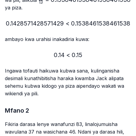
13
{13}=0.1538461538461538461538
ya piza.
0.1428571428571429
<
0.1428571428571429 < 
0.1538461538461538
ambayo kwa urahisi inakadiria kuwa:
0.14
<
0.14 < 0.15
0.15
Ingawa tofauti haikuwa kubwa sana, kulinganisha
desimali kunathibitisha haraka kwamba Jack alipata
sehemu kubwa kidogo ya piza aipendayo wakati wa
wikiendi ya pili.
Mfano 2
Fikiria darasa lenye wanafunzi 83, linalojumuisha
wavulana 37 na wasichana 46. Ndani ya darasa hili,