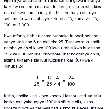
Njia hii ya ubadilishaji ni rahisi sana, ingawa inafanya
kazi kwa sehemu maalum tu. Lengo ni kuzidisha kiasi
na asili kwa namba inayobadili sehemu ya chini ya
sehemu kuwa namba ya kizio cha 10, kama vile 10,
100, au 1,000.
Kwa mfano, hebu tuseme tunataka kubadili sehemu
yenye kiasi cha 6 na asili cha 25. Tunaweza kubadili
namba ya chini kuwa 100 kwa urahisi kwa kuzidisha
25 kwa 4. Kumbuka, chochote unachokifanya chini,
lazima ukifanye pia juu! Kuzidisha kiasi (6) kwa 4
inatupa 24.
6
6
×
4
24
\frac{6}{25}=\frac{6 × 4
=
=
25
25
×
4
100
Kisha, andika kiasi kipya kando. Hesabu idadi ya sifuri
katika asili yako mpya (100 ina sifuri mbili), kisha
sogeza nukta ya desimali hatua hizo kuelekea upande