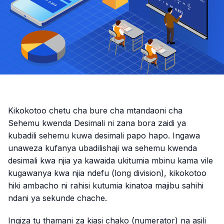
Kikokotoo chetu cha bure cha mtandaoni cha
Sehemu kwenda Desimali ni zana bora zaidi ya
kubadili sehemu kuwa desimali papo hapo. Ingawa
unaweza kufanya ubadilishaji wa sehemu kwenda
desimali kwa njia ya kawaida ukitumia mbinu kama vile
kugawanya kwa njia ndefu (long division), kikokotoo
hiki ambacho ni rahisi kutumia kinatoa majibu sahihi
ndani ya sekunde chache.
Ingiza tu thamani za kiasi chako (numerator) na asili