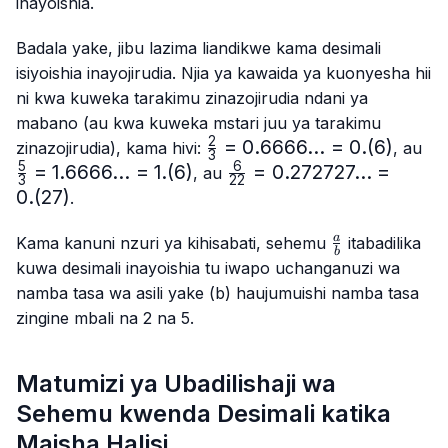
inayoishia.
Badala yake, jibu lazima liandikwe kama desimali
isiyoishia inayojirudia. Njia ya kawaida ya kuonyesha hii
ni kwa kuweka tarakimu zinazojirudia ndani ya
mabano (au kwa kuweka mstari juu ya tarakimu
2
\frac{2}
=
0.6666...
=
0.
(
6
)
\f
zinazojirudia), kama hivi:
, au
3
{3}=0.6666...
{3
5
6
=
1.6666...
=
1.
(
6
)
\frac{6}
=
0.272727...
=
, au
3
22
= 0.(6)
1.
{22}=0.272727...
0.
(
27
)
.
= 1
= 0.(27)
\frac{a}
a
Kama kanuni nzuri ya kihisabati, sehemu
itabadilika
b
{b}
kuwa desimali inayoishia tu iwapo uchanganuzi wa
namba tasa wa asili yake (b) haujumuishi namba tasa
zingine mbali na 2 na 5.
Matumizi ya Ubadilishaji wa
Sehemu kwenda Desimali katika
Maisha Halisi