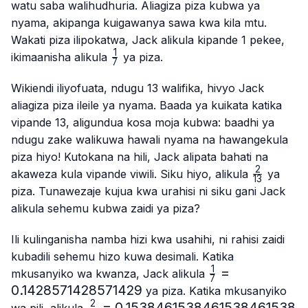
watu saba walihudhuria. Aliagiza piza kubwa ya
nyama, akipanga kuigawanya sawa kwa kila mtu.
Wakati piza ilipokatwa, Jack alikula kipande 1 pekee,
1
\frac{1}
ikimaanisha alikula
ya piza.
7
{7}
Wikiendi iliyofuata, ndugu 13 walifika, hivyo Jack
aliagiza piza ileile ya nyama. Baada ya kuikata katika
vipande 13, aligundua kosa moja kubwa: baadhi ya
ndugu zake walikuwa hawali nyama na hawangekula
piza hiyo! Kutokana na hili, Jack alipata bahati na
2
\frac{2}
akaweza kula vipande viwili. Siku hiyo, alikula
ya
13
{13}
piza. Tunawezaje kujua kwa urahisi ni siku gani Jack
alikula sehemu kubwa zaidi ya piza?
Ili kulinganisha namba hizi kwa usahihi, ni rahisi zaidi
kubadili sehemu hizo kuwa desimali. Katika
1
\frac{1}
=
mkusanyiko wa kwanza, Jack alikula
7
{7}=0.1428571
0.1428571428571429
ya piza. Katika mkusanyiko
2
\frac{2}
=
0.1538461538461538461538
wa pili, alikula