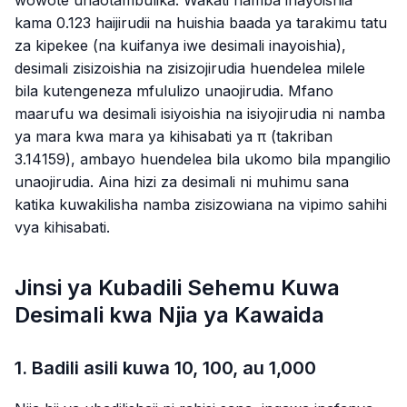
wowote unaotambulika. Wakati namba inayoishia
kama
0.123
haijirudii na huishia baada ya tarakimu tatu
za kipekee (na kuifanya iwe desimali inayoishia),
desimali zisizoishia na zisizojirudia huendelea milele
bila kutengeneza mfululizo unaojirudia. Mfano
maarufu wa desimali isiyoishia na isiyojirudia ni namba
ya mara kwa mara ya kihisabati ya π (takriban
3.14159
), ambayo huendelea bila ukomo bila mpangilio
unaojirudia. Aina hizi za desimali ni muhimu sana
katika kuwakilisha namba zisizowiana na vipimo sahihi
vya kihisabati.
Jinsi ya Kubadili Sehemu Kuwa
Desimali kwa Njia ya Kawaida
1. Badili asili kuwa 10, 100, au 1,000