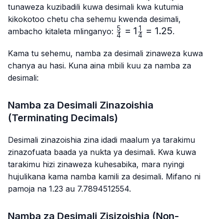
{4}
{4}
tunaweza kuzibadili kuwa desimali kwa kutumia
kikokotoo chetu cha sehemu kwenda desimali,
5
1
\frac{5}
=
1
=
1.25
ambacho kitaleta mlinganyo:
.
4
4
{4}=1\frac{1}
{4}=1.25
Kama tu sehemu, namba za desimali zinaweza kuwa
chanya au hasi. Kuna aina mbili kuu za namba za
desimali:
Namba za Desimali Zinazoishia
(Terminating Decimals)
Desimali zinazoishia zina idadi maalum ya tarakimu
zinazofuata baada ya nukta ya desimali. Kwa kuwa
tarakimu hizi zinaweza kuhesabika, mara nyingi
hujulikana kama namba kamili za desimali. Mifano ni
pamoja na 1.23 au 7.7894512554.
Namba za Desimali Zisizoishia (Non-