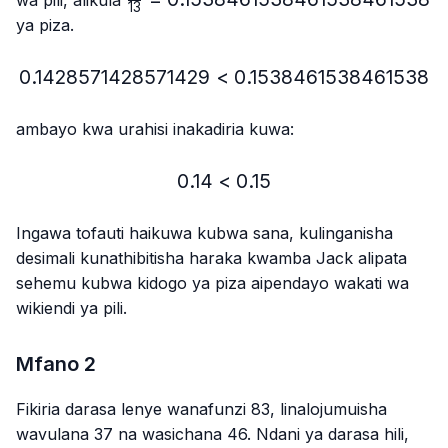
13
{13}=0.1538461538461538461538
ya piza.
0.1428571428571429
<
0.1428571428571429 < 
0.1538461538461538
ambayo kwa urahisi inakadiria kuwa:
0.14
<
0.14 < 0.15
0.15
Ingawa tofauti haikuwa kubwa sana, kulinganisha
desimali kunathibitisha haraka kwamba Jack alipata
sehemu kubwa kidogo ya piza aipendayo wakati wa
wikiendi ya pili.
Mfano 2
Fikiria darasa lenye wanafunzi 83, linalojumuisha
wavulana 37 na wasichana 46. Ndani ya darasa hili,