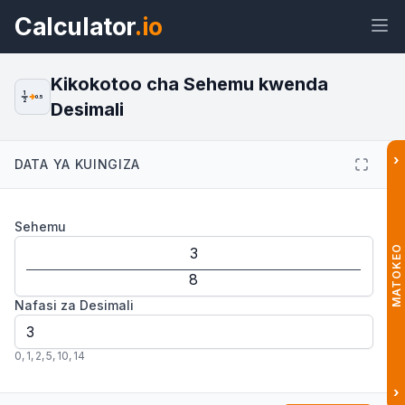
Calculator
.io
Kikokotoo cha Sehemu kwenda
1
0.5
2
Desimali
Wijeti
Kiungo
Maandishi
HTML
›
DATA YA KUINGIZA
Muhtasari Kikokotoo cha Sehemu
Sehemu
kwenda Desimali: Rahisi na Haraka
Wijeti
MATOKEO
Nafasi za Desimali
0
,
1
,
2
,
5
,
10
,
14
›