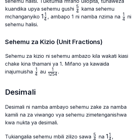
sehemu halisi. Tukitumia mfano uliopita, tunaweza
5
\frac{5}
kuandika upya sehemu gushi
kama sehemu
4
{4}
1
1
1\frac{1}
1
\frac{1
mchanganyiko
, ambapo 1 ni namba nzima na
ni
4
4
{4}
{4}
sehemu halisi.
Sehemu za Kizio (Unit Fractions)
Sehemu za kizio ni sehemu ambazo kila wakati kiasi
chake kina thamani ya 1. Mifano ya kawaida
1
1
\frac{1}
\frac{1}
inajumuisha
au
.
4
1254
{4}
{1254}
Desimali
Desimali ni namba ambayo sehemu zake za namba
kamili na za viwango vya sehemu zimetenganishwa
kwa nukta ya desimali.
5
1
\frac{5}
1\frac{1}
1
Tukiangalia sehemu mbili zilizo sawa
na
,
4
4