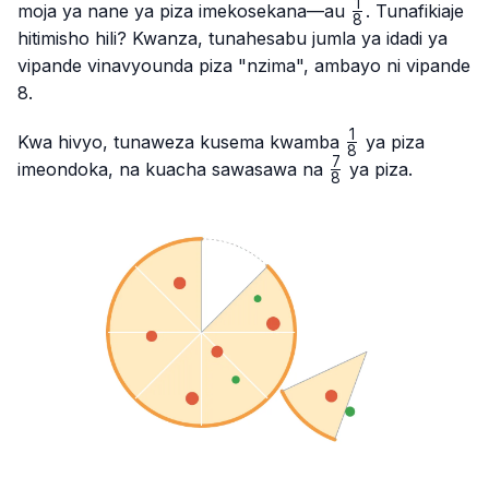
1
\frac{1}
moja ya nane ya piza imekosekana—au
. Tunafikiaje
8
{8}
hitimisho hili? Kwanza, tunahesabu jumla ya idadi ya
vipande vinavyounda piza "nzima", ambayo ni vipande
8.
1
\frac{1}
Kwa hivyo, tunaweza kusema kwamba
ya piza
8
{8}
7
\frac{7}
imeondoka, na kuacha sawasawa na
ya piza.
8
{8}