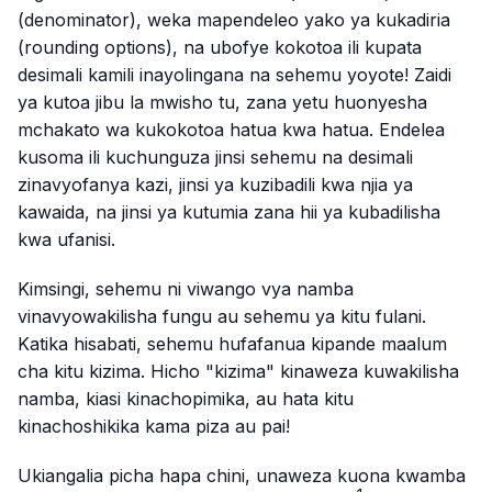
(denominator), weka mapendeleo yako ya kukadiria
(rounding options), na ubofye kokotoa ili kupata
desimali kamili inayolingana na sehemu yoyote! Zaidi
ya kutoa jibu la mwisho tu, zana yetu huonyesha
mchakato wa kukokotoa hatua kwa hatua. Endelea
kusoma ili kuchunguza jinsi sehemu na desimali
zinavyofanya kazi, jinsi ya kuzibadili kwa njia ya
kawaida, na jinsi ya kutumia zana hii ya kubadilisha
kwa ufanisi.
Kimsingi, sehemu ni viwango vya namba
vinavyowakilisha fungu au sehemu ya kitu fulani.
Katika hisabati, sehemu hufafanua kipande maalum
cha kitu kizima. Hicho "kizima" kinaweza kuwakilisha
namba, kiasi kinachopimika, au hata kitu
kinachoshikika kama piza au pai!
Ukiangalia picha hapa chini, unaweza kuona kwamba