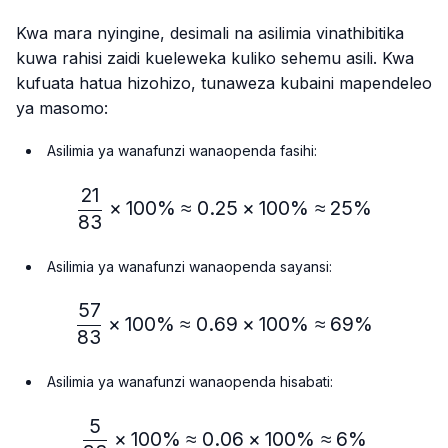
Kwa mara nyingine, desimali na asilimia vinathibitika
kuwa rahisi zaidi kueleweka kuliko sehemu asili. Kwa
kufuata hatua hizohizo, tunaweza kubaini mapendeleo
ya masomo:
Asilimia ya wanafunzi wanaopenda fasihi:
21
\frac{21}{83} × 100\% ≈
×
100%
≈
0.25
×
100%
≈
25%
83
Asilimia ya wanafunzi wanaopenda sayansi:
57
\frac{57}{83} × 100\% ≈
×
100%
≈
0.69
×
100%
≈
69%
83
Asilimia ya wanafunzi wanaopenda hisabati:
5
\frac{5}{83} × 100\% ≈ 
×
100%
≈
0.06
×
100%
≈
6%