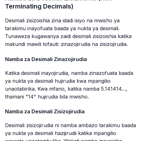
Terminating Decimals)
Desimali zisizoishia zina idadi isiyo na mwisho ya
tarakimu inayofuata baada ya nukta ya desimali.
Tunaweza kugawanya zaidi desimali zisizoishia katika
makundi mawili tofauti: zinazojirudia na zisizojirudia.
Namba za Desimali Zinazojirudia
Katika desimali inayojirudia, namba zinazofuata baada
ya nukta ya desimali hujirudia kwa mpangilio
unaotabirika. Kwa mfano, katika namba 5.141414…,
thamani "14" hujirudia bila mwisho.
Namba za Desimali Zisizojirudia
Desimali zisizojirudia ni namba ambazo tarakimu baada
ya nukta ya desimali hazijirudii katika mpangilio