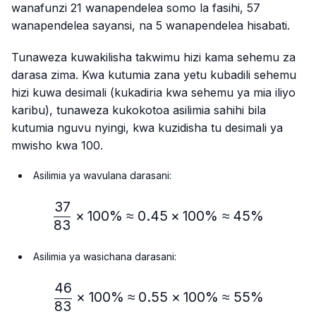
wanafunzi 21 wanapendelea somo la fasihi, 57
wanapendelea sayansi, na 5 wanapendelea hisabati.
Tunaweza kuwakilisha takwimu hizi kama sehemu za
darasa zima. Kwa kutumia zana yetu kubadili sehemu
hizi kuwa desimali (kukadiria kwa sehemu ya mia iliyo
karibu), tunaweza kukokotoa asilimia sahihi bila
kutumia nguvu nyingi, kwa kuzidisha tu desimali ya
mwisho kwa 100.
Asilimia ya wavulana darasani:
37
\frac{37}{83} × 100\%≈
×
100%
≈
0.45
×
100%
≈
45%
83
Asilimia ya wasichana darasani:
46
\frac{46}{83} × 100\% ≈
×
100%
≈
0.55
×
100%
≈
55%
83