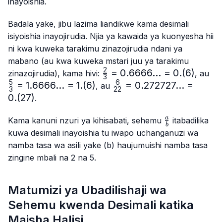
inayoishia.
Badala yake, jibu lazima liandikwe kama desimali
isiyoishia inayojirudia. Njia ya kawaida ya kuonyesha hii
ni kwa kuweka tarakimu zinazojirudia ndani ya
mabano (au kwa kuweka mstari juu ya tarakimu
2
\frac{2}
=
0.6666...
=
0.
(
6
)
\f
zinazojirudia), kama hivi:
, au
3
{3}=0.6666...
{3
5
6
=
1.6666...
=
1.
(
6
)
\frac{6}
=
0.272727...
=
, au
3
22
= 0.(6)
1.
{22}=0.272727...
0.
(
27
)
.
= 1
= 0.(27)
\frac{a}
a
Kama kanuni nzuri ya kihisabati, sehemu
itabadilika
b
{b}
kuwa desimali inayoishia tu iwapo uchanganuzi wa
namba tasa wa asili yake (b) haujumuishi namba tasa
zingine mbali na 2 na 5.
Matumizi ya Ubadilishaji wa
Sehemu kwenda Desimali katika
Maisha Halisi