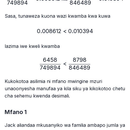
749894
846489
Sasa, tunaweza kuona wazi kwamba kwa kuwa
0.008612
<
0.008612 < 0.010394
0.010394
lazima iwe kweli kwamba
6458
8798
\frac{6458}{749894} < 
<
749894
846489
Kukokotoa asilimia ni mfano mwingine mzuri
unaoonyesha manufaa ya kila siku ya kikokotoo chetu
cha sehemu kwenda desimali.
Mfano 1
Jack aliandaa mkusanyiko wa familia ambapo jumla ya