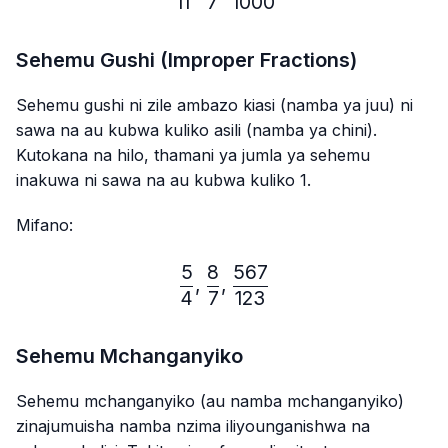
11
7
1000
Sehemu Gushi (Improper Fractions)
Sehemu gushi ni zile ambazo kiasi (namba ya juu) ni
sawa na au kubwa kuliko asili (namba ya chini).
Kutokana na hilo, thamani ya jumla ya sehemu
inakuwa ni sawa na au kubwa kuliko 1.
Mifano:
5
8
567
\frac{5}{4},\frac{8}{7},
,
,
4
7
123
Sehemu Mchanganyiko
Sehemu mchanganyiko (au namba mchanganyiko)
zinajumuisha namba nzima iliyounganishwa na