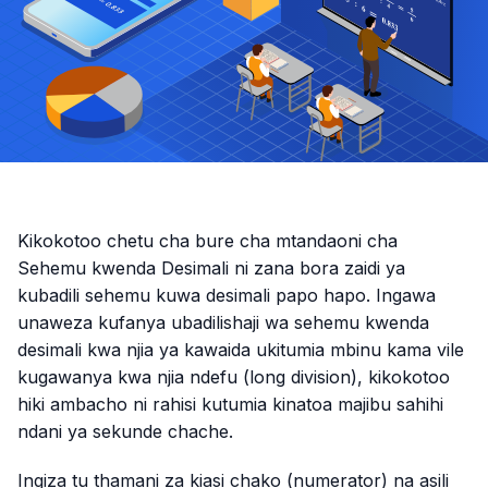
Kikokotoo chetu cha bure cha mtandaoni cha
Sehemu kwenda Desimali ni zana bora zaidi ya
kubadili sehemu kuwa desimali papo hapo. Ingawa
unaweza kufanya ubadilishaji wa sehemu kwenda
desimali kwa njia ya kawaida ukitumia mbinu kama vile
kugawanya kwa njia ndefu (long division), kikokotoo
hiki ambacho ni rahisi kutumia kinatoa majibu sahihi
ndani ya sekunde chache.
Ingiza tu thamani za kiasi chako (numerator) na asili