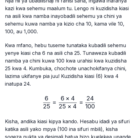
Njia hii ya ubadilishaji ni rahisi sana, ingawa inafanya
kazi kwa sehemu maalum tu. Lengo ni kuzidisha kiasi
na asili kwa namba inayobadili sehemu ya chini ya
sehemu kuwa namba ya kizio cha 10, kama vile 10,
100, au 1,000.
Kwa mfano, hebu tuseme tunataka kubadili sehemu
yenye kiasi cha 6 na asili cha 25. Tunaweza kubadili
namba ya chini kuwa 100 kwa urahisi kwa kuzidisha
25 kwa 4. Kumbuka, chochote unachokifanya chini,
lazima ukifanye pia juu! Kuzidisha kiasi (6) kwa 4
inatupa 24.
6
6
×
4
24
\frac{6}{25}=\frac{6 × 4
=
=
25
25
×
4
100
Kisha, andika kiasi kipya kando. Hesabu idadi ya sifuri
katika asili yako mpya (100 ina sifuri mbili), kisha
sogeza nukta ya desimali hatua hizo kuelekea upande