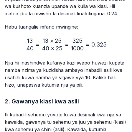
wa kushoto kuanzia upande wa kulia wa kiasi. Hii
inatoa jibu la mwisho la desimali linalolingana: 0.24.
Hebu tuangalie mfano mwingine:
13
13
×
25
325
\frac{13}{40}=\frac{13 
=
=
=
0.325
40
40
×
25
1000
Njia hii inashindwa kufanya kazi iwapo huwezi kupata
namba nzima ya kuzidisha ambayo inabadili asili kwa
usahihi kuwa namba ya vigawe vya 10. Katika hali
hizo, unapaswa kutumia njia ya pili.
2. Gawanya kiasi kwa asili
Ili kubadili sehemu yoyote kuwa desimali kwa njia ya
kawaida, gawanya tu sehemu ya juu ya sehemu (kiasi)
kwa sehemu ya chini (asili). Kawaida, kutumia