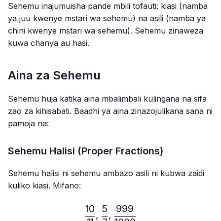
Sehemu inajumuisha pande mbili tofauti: kiasi (namba
ya juu kwenye mstari wa sehemu) na asili (namba ya
chini kwenye mstari wa sehemu). Sehemu zinaweza
kuwa chanya au hasi.
Aina za Sehemu
Sehemu huja katika aina mbalimbali kulingana na sifa
zao za kihisabati. Baadhi ya aina zinazojulikana sana ni
pamoja na:
Sehemu Halisi (Proper Fractions)
Sehemu halisi ni sehemu ambazo asili ni kubwa zaidi
kuliko kiasi. Mifano:
10
5
999
\frac{10}{11},\frac{5}{7}
,
,