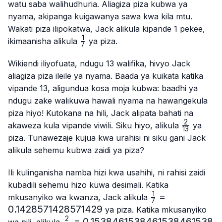
watu saba walihudhuria. Aliagiza piza kubwa ya
nyama, akipanga kuigawanya sawa kwa kila mtu.
Wakati piza ilipokatwa, Jack alikula kipande 1 pekee,
1
\frac{1}
ikimaanisha alikula
ya piza.
7
{7}
Wikiendi iliyofuata, ndugu 13 walifika, hivyo Jack
aliagiza piza ileile ya nyama. Baada ya kuikata katika
vipande 13, aligundua kosa moja kubwa: baadhi ya
ndugu zake walikuwa hawali nyama na hawangekula
piza hiyo! Kutokana na hili, Jack alipata bahati na
2
\frac{2}
akaweza kula vipande viwili. Siku hiyo, alikula
ya
13
{13}
piza. Tunawezaje kujua kwa urahisi ni siku gani Jack
alikula sehemu kubwa zaidi ya piza?
Ili kulinganisha namba hizi kwa usahihi, ni rahisi zaidi
kubadili sehemu hizo kuwa desimali. Katika
1
\frac{1}
=
mkusanyiko wa kwanza, Jack alikula
7
{7}=0.1428571
0.1428571428571429
ya piza. Katika mkusanyiko
2
\frac{2}
=
0.1538461538461538461538
wa pili, alikula