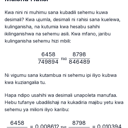
Kwa nini ni muhimu sana kubadili sehemu kuwa
desimali? Kwa ujumla, desimali ni rahisi sana kuelewa,
kulinganisha, na kutumia kwa hesabu sahihi
ikilinganishwa na sehemu asili. Kwa mfano, jaribu
kulinganisha sehemu hizi mbili:
6458
8798
\frac{6458}{749894} \ n
na
749894
846489
Ni vigumu sana kutambua ni sehemu ipi iliyo kubwa
kwa kuziangalia tu.
Hapa ndipo usahihi wa desimali unapoleta manufaa.
Hebu tufanye ubadilishaji na kukadiria majibu yetu kwa
sehemu ya milioni iliyo karibu:
6458
8798
\frac{6458}{749894}=0.
=
0.008612
=
0.010394
na