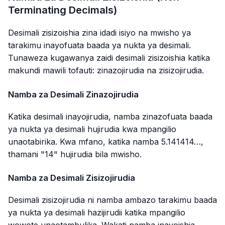
Terminating Decimals)
Desimali zisizoishia zina idadi isiyo na mwisho ya
tarakimu inayofuata baada ya nukta ya desimali.
Tunaweza kugawanya zaidi desimali zisizoishia katika
makundi mawili tofauti: zinazojirudia na zisizojirudia.
Namba za Desimali Zinazojirudia
Katika desimali inayojirudia, namba zinazofuata baada
ya nukta ya desimali hujirudia kwa mpangilio
unaotabirika. Kwa mfano, katika namba 5.141414…,
thamani "14" hujirudia bila mwisho.
Namba za Desimali Zisizojirudia
Desimali zisizojirudia ni namba ambazo tarakimu baada
ya nukta ya desimali hazijirudii katika mpangilio