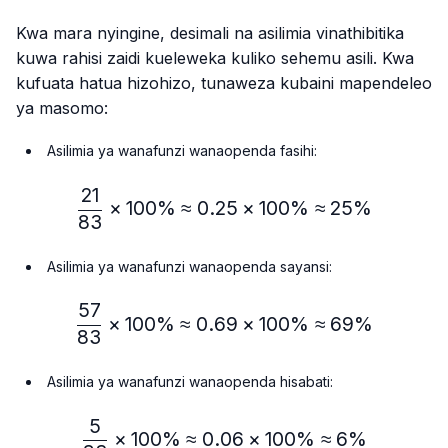
Kwa mara nyingine, desimali na asilimia vinathibitika
kuwa rahisi zaidi kueleweka kuliko sehemu asili. Kwa
kufuata hatua hizohizo, tunaweza kubaini mapendeleo
ya masomo:
Asilimia ya wanafunzi wanaopenda fasihi:
21
\frac{21}{83} × 100\% ≈
×
100%
≈
0.25
×
100%
≈
25%
83
Asilimia ya wanafunzi wanaopenda sayansi:
57
\frac{57}{83} × 100\% ≈
×
100%
≈
0.69
×
100%
≈
69%
83
Asilimia ya wanafunzi wanaopenda hisabati:
5
\frac{5}{83} × 100\% ≈ 
×
100%
≈
0.06
×
100%
≈
6%