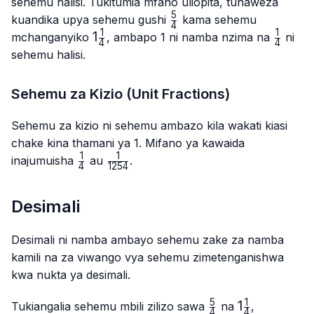
sehemu halisi. Tukitumia mfano uliopita, tunaweza
5
\frac{5}
kuandika upya sehemu gushi
kama sehemu
4
{4}
1
1
1\frac{1}
1
\frac{1
mchanganyiko
, ambapo 1 ni namba nzima na
ni
4
4
{4}
{4}
sehemu halisi.
Sehemu za Kizio (Unit Fractions)
Sehemu za kizio ni sehemu ambazo kila wakati kiasi
chake kina thamani ya 1. Mifano ya kawaida
1
1
\frac{1}
\frac{1}
inajumuisha
au
.
4
1254
{4}
{1254}
Desimali
Desimali ni namba ambayo sehemu zake za namba
kamili na za viwango vya sehemu zimetenganishwa
kwa nukta ya desimali.
5
1
\frac{5}
1\frac{1}
1
Tukiangalia sehemu mbili zilizo sawa
na
,
4
4