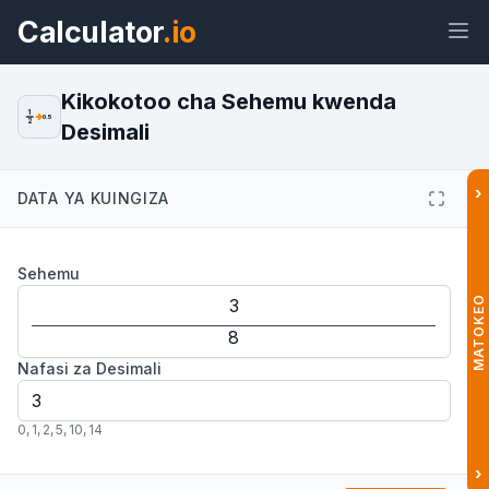
Calculator
.io
Kikokotoo cha Sehemu kwenda
1
0.5
2
Desimali
Wijeti
Kiungo
Maandishi
HTML
›
DATA YA KUINGIZA
Muhtasari Kikokotoo cha Sehemu
Sehemu
kwenda Desimali: Rahisi na Haraka
Wijeti
MATOKEO
Nafasi za Desimali
0
,
1
,
2
,
5
,
10
,
14
›