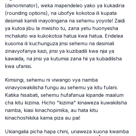
(denominator), weka mapendeleo yako ya kukadiria
(rounding options), na ubofye kokotoa ili kupata
desimali kamili inayolingana na sehemu yoyote! Zaidi
ya kutoa jibu la mwisho tu, zana yetu huonyesha
mchakato wa kukokotoa hatua kwa hatua. Endelea
kusoma ili kuchunguza jinsi sehemu na desimali
zinavyofanya kazi, jinsi ya kuzibadili kwa njia ya
kawaida, na jinsi ya kutumia zana hii ya kubadilisha
kwa ufanisi.
Kimsingi, sehemu ni viwango vya namba
vinavyowakilisha fungu au sehemu ya kitu fulani.
Katika hisabati, sehemu hufafanua kipande maalum
cha kitu kizima. Hicho "kizima" kinaweza kuwakilisha
namba, kiasi kinachopimika, au hata kitu
kinachoshikika kama piza au pai!
Ukiangalia picha hapa chini, unaweza kuona kwamba