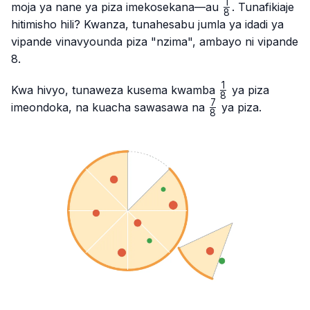
1
\frac{1}
moja ya nane ya piza imekosekana—au
. Tunafikiaje
8
{8}
hitimisho hili? Kwanza, tunahesabu jumla ya idadi ya
vipande vinavyounda piza "nzima", ambayo ni vipande
8.
1
\frac{1}
Kwa hivyo, tunaweza kusema kwamba
ya piza
8
{8}
7
\frac{7}
imeondoka, na kuacha sawasawa na
ya piza.
8
{8}