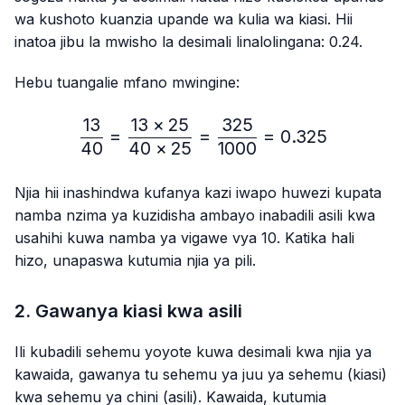
wa kushoto kuanzia upande wa kulia wa kiasi. Hii
inatoa jibu la mwisho la desimali linalolingana: 0.24.
Hebu tuangalie mfano mwingine:
13
13
×
25
325
\frac{13}{40}=\frac{13 
=
=
=
0.325
40
40
×
25
1000
Njia hii inashindwa kufanya kazi iwapo huwezi kupata
namba nzima ya kuzidisha ambayo inabadili asili kwa
usahihi kuwa namba ya vigawe vya 10. Katika hali
hizo, unapaswa kutumia njia ya pili.
2. Gawanya kiasi kwa asili
Ili kubadili sehemu yoyote kuwa desimali kwa njia ya
kawaida, gawanya tu sehemu ya juu ya sehemu (kiasi)
kwa sehemu ya chini (asili). Kawaida, kutumia