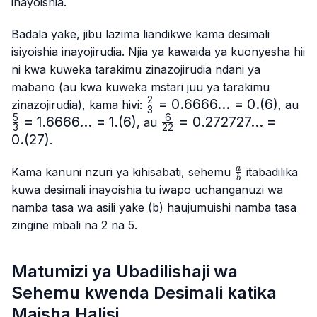
inayoishia.
Badala yake, jibu lazima liandikwe kama desimali
isiyoishia inayojirudia. Njia ya kawaida ya kuonyesha hii
ni kwa kuweka tarakimu zinazojirudia ndani ya
mabano (au kwa kuweka mstari juu ya tarakimu
2
\frac{2}
=
0.6666...
=
0.
(
6
)
\f
zinazojirudia), kama hivi:
, au
3
{3}=0.6666...
{3
5
6
=
1.6666...
=
1.
(
6
)
\frac{6}
=
0.272727...
=
, au
3
22
= 0.(6)
1.
{22}=0.272727...
0.
(
27
)
.
= 1
= 0.(27)
\frac{a}
a
Kama kanuni nzuri ya kihisabati, sehemu
itabadilika
b
{b}
kuwa desimali inayoishia tu iwapo uchanganuzi wa
namba tasa wa asili yake (b) haujumuishi namba tasa
zingine mbali na 2 na 5.
Matumizi ya Ubadilishaji wa
Sehemu kwenda Desimali katika
Maisha Halisi