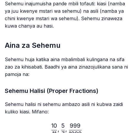
Sehemu inajumuisha pande mbili tofauti: kiasi (namba
ya juu kwenye mstari wa sehemu) na asili (namba ya
chini kwenye mstari wa sehemu). Sehemu zinaweza
kuwa chanya au hasi.
Aina za Sehemu
Sehemu huja katika aina mbalimbali kulingana na sifa
zao za kihisabati. Baadhi ya aina zinazojulikana sana ni
pamoja na:
Sehemu Halisi (Proper Fractions)
Sehemu halisi ni sehemu ambazo asili ni kubwa zaidi
kuliko kiasi. Mifano:
10
5
999
\frac{10}{11},\frac{5}{7}
,
,