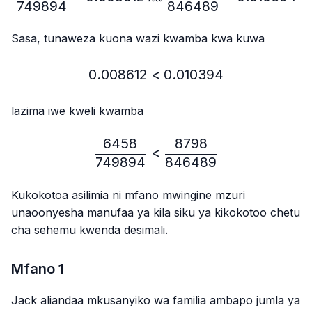
749894
846489
Sasa, tunaweza kuona wazi kwamba kwa kuwa
0.008612
<
0.008612 < 0.010394
0.010394
lazima iwe kweli kwamba
6458
8798
\frac{6458}{749894} < 
<
749894
846489
Kukokotoa asilimia ni mfano mwingine mzuri
unaoonyesha manufaa ya kila siku ya kikokotoo chetu
cha sehemu kwenda desimali.
Mfano 1
Jack aliandaa mkusanyiko wa familia ambapo jumla ya