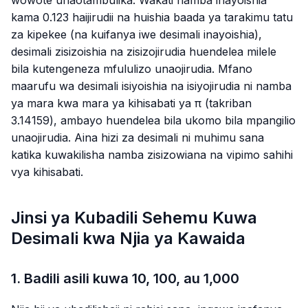
wowote unaotambulika. Wakati namba inayoishia
kama
0.123
haijirudii na huishia baada ya tarakimu tatu
za kipekee (na kuifanya iwe desimali inayoishia),
desimali zisizoishia na zisizojirudia huendelea milele
bila kutengeneza mfululizo unaojirudia. Mfano
maarufu wa desimali isiyoishia na isiyojirudia ni namba
ya mara kwa mara ya kihisabati ya π (takriban
3.14159
), ambayo huendelea bila ukomo bila mpangilio
unaojirudia. Aina hizi za desimali ni muhimu sana
katika kuwakilisha namba zisizowiana na vipimo sahihi
vya kihisabati.
Jinsi ya Kubadili Sehemu Kuwa
Desimali kwa Njia ya Kawaida
1. Badili asili kuwa 10, 100, au 1,000