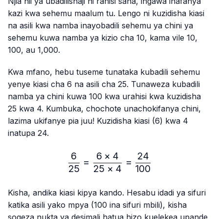
Njia hii ya ubadilishaji ni rahisi sana, ingawa inafanya
kazi kwa sehemu maalum tu. Lengo ni kuzidisha kiasi
na asili kwa namba inayobadili sehemu ya chini ya
sehemu kuwa namba ya kizio cha 10, kama vile 10,
100, au 1,000.
Kwa mfano, hebu tuseme tunataka kubadili sehemu
yenye kiasi cha 6 na asili cha 25. Tunaweza kubadili
namba ya chini kuwa 100 kwa urahisi kwa kuzidisha
25 kwa 4. Kumbuka, chochote unachokifanya chini,
lazima ukifanye pia juu! Kuzidisha kiasi (6) kwa 4
inatupa 24.
6
6
×
4
24
\frac{6}{25}=\frac{6 × 4
=
=
25
25
×
4
100
Kisha, andika kiasi kipya kando. Hesabu idadi ya sifuri
katika asili yako mpya (100 ina sifuri mbili), kisha
sogeza nukta ya desimali hatua hizo kuelekea upande