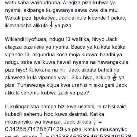
watu saba walihudhuria. Aliagiza piza kubwa ya
nyama, akipanga kuigawanya sawa kwa kila mtu.
Wakati piza ilipokatwa, Jack alikula kipande 1 pekee,
1
\frac{1}
ikimaanisha alikula
ya piza.
7
{7}
Wikiendi iliyofuata, ndugu 13 walifika, hivyo Jack
aliagiza piza ileile ya nyama. Baada ya kuikata katika
vipande 13, aligundua kosa moja kubwa: baadhi ya
ndugu zake walikuwa hawali nyama na hawangekula
piza hiyo! Kutokana na hili, Jack alipata bahati na
2
\frac{2}
akaweza kula vipande viwili. Siku hiyo, alikula
ya
13
{13}
piza. Tunawezaje kujua kwa urahisi ni siku gani Jack
alikula sehemu kubwa zaidi ya piza?
Ili kulinganisha namba hizi kwa usahihi, ni rahisi zaidi
kubadili sehemu hizo kuwa desimali. Katika
1
\frac{1}
=
mkusanyiko wa kwanza, Jack alikula
7
{7}=0.1428571
0.1428571428571429
ya piza. Katika mkusanyiko
2
\frac{2}
=
0.1538461538461538461538
wa pili, alikula