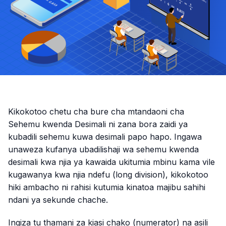
Kikokotoo chetu cha bure cha mtandaoni cha
Sehemu kwenda Desimali ni zana bora zaidi ya
kubadili sehemu kuwa desimali papo hapo. Ingawa
unaweza kufanya ubadilishaji wa sehemu kwenda
desimali kwa njia ya kawaida ukitumia mbinu kama vile
kugawanya kwa njia ndefu (long division), kikokotoo
hiki ambacho ni rahisi kutumia kinatoa majibu sahihi
ndani ya sekunde chache.
Ingiza tu thamani za kiasi chako (numerator) na asili