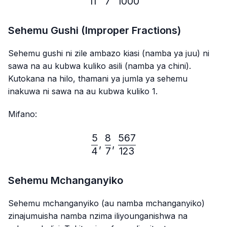
11
7
1000
Sehemu Gushi (Improper Fractions)
Sehemu gushi ni zile ambazo kiasi (namba ya juu) ni
sawa na au kubwa kuliko asili (namba ya chini).
Kutokana na hilo, thamani ya jumla ya sehemu
inakuwa ni sawa na au kubwa kuliko 1.
Mifano:
5
8
567
\frac{5}{4},\frac{8}{7},
,
,
4
7
123
Sehemu Mchanganyiko
Sehemu mchanganyiko (au namba mchanganyiko)
zinajumuisha namba nzima iliyounganishwa na