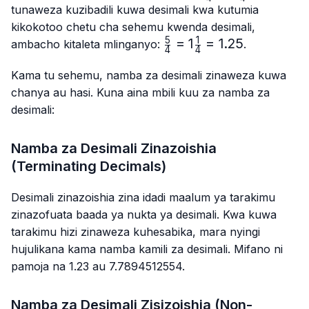
{4}
{4}
tunaweza kuzibadili kuwa desimali kwa kutumia
kikokotoo chetu cha sehemu kwenda desimali,
5
1
\frac{5}
=
1
=
1.25
ambacho kitaleta mlinganyo:
.
4
4
{4}=1\frac{1}
{4}=1.25
Kama tu sehemu, namba za desimali zinaweza kuwa
chanya au hasi. Kuna aina mbili kuu za namba za
desimali:
Namba za Desimali Zinazoishia
(Terminating Decimals)
Desimali zinazoishia zina idadi maalum ya tarakimu
zinazofuata baada ya nukta ya desimali. Kwa kuwa
tarakimu hizi zinaweza kuhesabika, mara nyingi
hujulikana kama namba kamili za desimali. Mifano ni
pamoja na 1.23 au 7.7894512554.
Namba za Desimali Zisizoishia (Non-