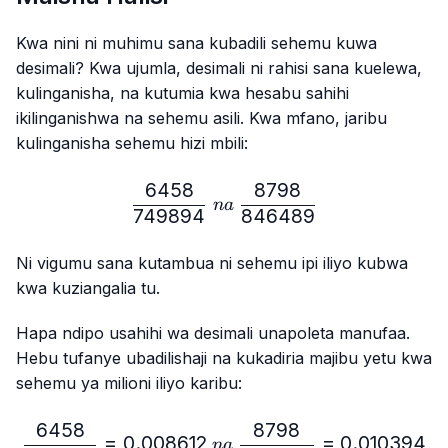
Kwa nini ni muhimu sana kubadili sehemu kuwa
desimali? Kwa ujumla, desimali ni rahisi sana kuelewa,
kulinganisha, na kutumia kwa hesabu sahihi
ikilinganishwa na sehemu asili. Kwa mfano, jaribu
kulinganisha sehemu hizi mbili:
6458
8798
\frac{6458}{749894} \ n
na
749894
846489
Ni vigumu sana kutambua ni sehemu ipi iliyo kubwa
kwa kuziangalia tu.
Hapa ndipo usahihi wa desimali unapoleta manufaa.
Hebu tufanye ubadilishaji na kukadiria majibu yetu kwa
sehemu ya milioni iliyo karibu:
6458
8798
\frac{6458}{749894}=0.
=
0.008612
=
0.010394
na