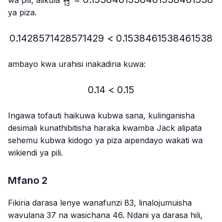
13
{13}=0.1538461538461538461538
ya piza.
0.1428571428571429
<
0.1428571428571429 < 
0.1538461538461538
ambayo kwa urahisi inakadiria kuwa:
0.14
<
0.14 < 0.15
0.15
Ingawa tofauti haikuwa kubwa sana, kulinganisha
desimali kunathibitisha haraka kwamba Jack alipata
sehemu kubwa kidogo ya piza aipendayo wakati wa
wikiendi ya pili.
Mfano 2
Fikiria darasa lenye wanafunzi 83, linalojumuisha
wavulana 37 na wasichana 46. Ndani ya darasa hili,