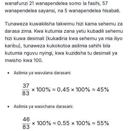
wanafunzi 21 wanapendelea somo la fasihi, 57
wanapendelea sayansi, na 5 wanapendelea hisabati.
Tunaweza kuwakilisha takwimu hizi kama sehemu za
darasa zima. Kwa kutumia zana yetu kubadili sehemu
hizi kuwa desimali (kukadiria kwa sehemu ya mia iliyo
karibu), tunaweza kukokotoa asilimia sahihi bila
kutumia nguvu nyingi, kwa kuzidisha tu desimali ya
mwisho kwa 100.
Asilimia ya wavulana darasani:
37
\frac{37}{83} × 100\%≈
×
100%
≈
0.45
×
100%
≈
45%
83
Asilimia ya wasichana darasani:
46
\frac{46}{83} × 100\% ≈
×
100%
≈
0.55
×
100%
≈
55%
83