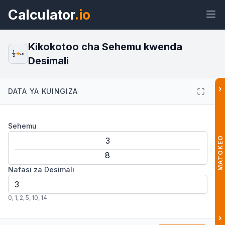
Calculator
.io
Kikokotoo cha Sehemu kwenda
1
0.5
2
Desimali
Wijeti
Kiungo
Maandishi
HTML
›
DATA YA KUINGIZA
Muhtasari Kikokotoo cha Sehemu
Sehemu
kwenda Desimali: Rahisi na Haraka
Wijeti
MATOKEO
Nafasi za Desimali
0
,
1
,
2
,
5
,
10
,
14
›