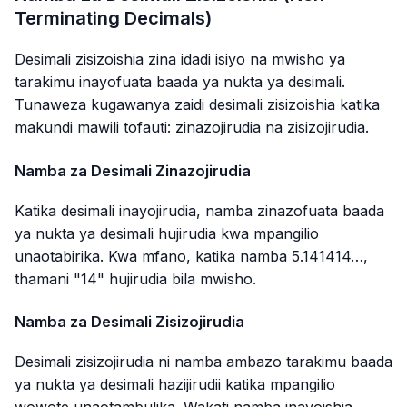
Terminating Decimals)
Desimali zisizoishia zina idadi isiyo na mwisho ya
tarakimu inayofuata baada ya nukta ya desimali.
Tunaweza kugawanya zaidi desimali zisizoishia katika
makundi mawili tofauti: zinazojirudia na zisizojirudia.
Namba za Desimali Zinazojirudia
Katika desimali inayojirudia, namba zinazofuata baada
ya nukta ya desimali hujirudia kwa mpangilio
unaotabirika. Kwa mfano, katika namba 5.141414…,
thamani "14" hujirudia bila mwisho.
Namba za Desimali Zisizojirudia
Desimali zisizojirudia ni namba ambazo tarakimu baada
ya nukta ya desimali hazijirudii katika mpangilio