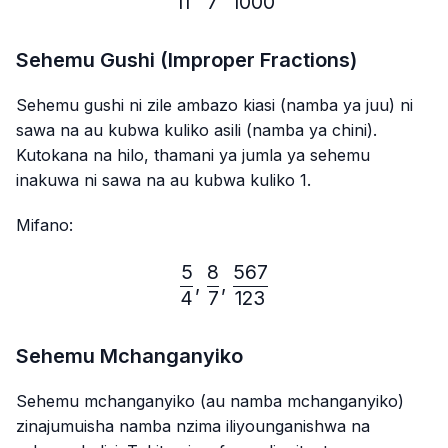
11
7
1000
Sehemu Gushi (Improper Fractions)
Sehemu gushi ni zile ambazo kiasi (namba ya juu) ni
sawa na au kubwa kuliko asili (namba ya chini).
Kutokana na hilo, thamani ya jumla ya sehemu
inakuwa ni sawa na au kubwa kuliko 1.
Mifano:
5
8
567
\frac{5}{4},\frac{8}{7},
,
,
4
7
123
Sehemu Mchanganyiko
Sehemu mchanganyiko (au namba mchanganyiko)
zinajumuisha namba nzima iliyounganishwa na