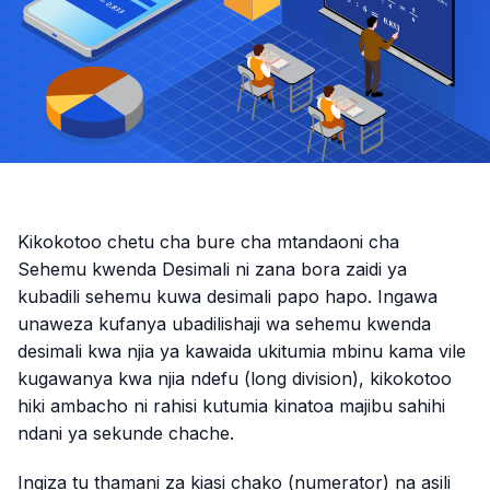
Kikokotoo chetu cha bure cha mtandaoni cha
Sehemu kwenda Desimali ni zana bora zaidi ya
kubadili sehemu kuwa desimali papo hapo. Ingawa
unaweza kufanya ubadilishaji wa sehemu kwenda
desimali kwa njia ya kawaida ukitumia mbinu kama vile
kugawanya kwa njia ndefu (long division), kikokotoo
hiki ambacho ni rahisi kutumia kinatoa majibu sahihi
ndani ya sekunde chache.
Ingiza tu thamani za kiasi chako (numerator) na asili