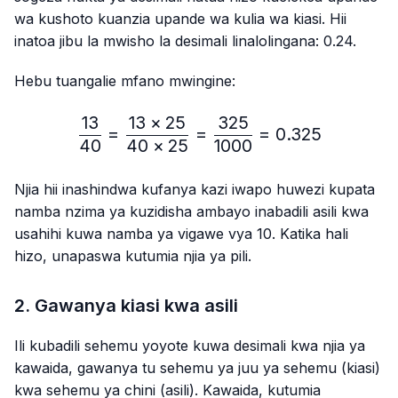
wa kushoto kuanzia upande wa kulia wa kiasi. Hii
inatoa jibu la mwisho la desimali linalolingana: 0.24.
Hebu tuangalie mfano mwingine:
13
13
×
25
325
\frac{13}{40}=\frac{13 
=
=
=
0.325
40
40
×
25
1000
Njia hii inashindwa kufanya kazi iwapo huwezi kupata
namba nzima ya kuzidisha ambayo inabadili asili kwa
usahihi kuwa namba ya vigawe vya 10. Katika hali
hizo, unapaswa kutumia njia ya pili.
2. Gawanya kiasi kwa asili
Ili kubadili sehemu yoyote kuwa desimali kwa njia ya
kawaida, gawanya tu sehemu ya juu ya sehemu (kiasi)
kwa sehemu ya chini (asili). Kawaida, kutumia