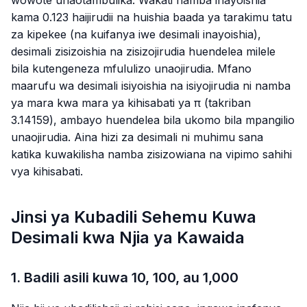
wowote unaotambulika. Wakati namba inayoishia
kama
0.123
haijirudii na huishia baada ya tarakimu tatu
za kipekee (na kuifanya iwe desimali inayoishia),
desimali zisizoishia na zisizojirudia huendelea milele
bila kutengeneza mfululizo unaojirudia. Mfano
maarufu wa desimali isiyoishia na isiyojirudia ni namba
ya mara kwa mara ya kihisabati ya π (takriban
3.14159
), ambayo huendelea bila ukomo bila mpangilio
unaojirudia. Aina hizi za desimali ni muhimu sana
katika kuwakilisha namba zisizowiana na vipimo sahihi
vya kihisabati.
Jinsi ya Kubadili Sehemu Kuwa
Desimali kwa Njia ya Kawaida
1. Badili asili kuwa 10, 100, au 1,000