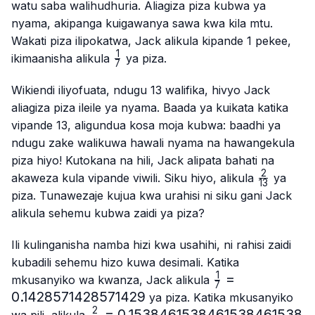
watu saba walihudhuria. Aliagiza piza kubwa ya
nyama, akipanga kuigawanya sawa kwa kila mtu.
Wakati piza ilipokatwa, Jack alikula kipande 1 pekee,
1
\frac{1}
ikimaanisha alikula
ya piza.
7
{7}
Wikiendi iliyofuata, ndugu 13 walifika, hivyo Jack
aliagiza piza ileile ya nyama. Baada ya kuikata katika
vipande 13, aligundua kosa moja kubwa: baadhi ya
ndugu zake walikuwa hawali nyama na hawangekula
piza hiyo! Kutokana na hili, Jack alipata bahati na
2
\frac{2}
akaweza kula vipande viwili. Siku hiyo, alikula
ya
13
{13}
piza. Tunawezaje kujua kwa urahisi ni siku gani Jack
alikula sehemu kubwa zaidi ya piza?
Ili kulinganisha namba hizi kwa usahihi, ni rahisi zaidi
kubadili sehemu hizo kuwa desimali. Katika
1
\frac{1}
=
mkusanyiko wa kwanza, Jack alikula
7
{7}=0.1428571
0.1428571428571429
ya piza. Katika mkusanyiko
2
\frac{2}
=
0.1538461538461538461538
wa pili, alikula