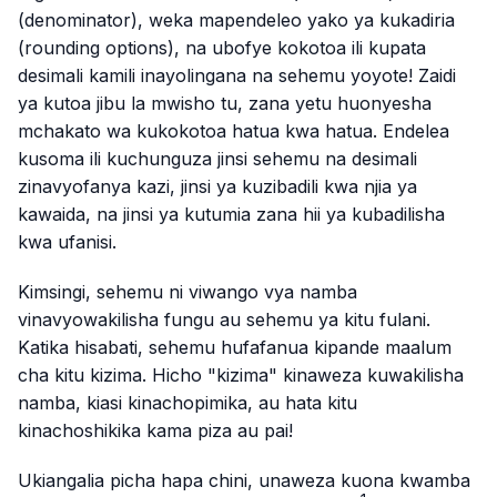
(denominator), weka mapendeleo yako ya kukadiria
(rounding options), na ubofye kokotoa ili kupata
desimali kamili inayolingana na sehemu yoyote! Zaidi
ya kutoa jibu la mwisho tu, zana yetu huonyesha
mchakato wa kukokotoa hatua kwa hatua. Endelea
kusoma ili kuchunguza jinsi sehemu na desimali
zinavyofanya kazi, jinsi ya kuzibadili kwa njia ya
kawaida, na jinsi ya kutumia zana hii ya kubadilisha
kwa ufanisi.
Kimsingi, sehemu ni viwango vya namba
vinavyowakilisha fungu au sehemu ya kitu fulani.
Katika hisabati, sehemu hufafanua kipande maalum
cha kitu kizima. Hicho "kizima" kinaweza kuwakilisha
namba, kiasi kinachopimika, au hata kitu
kinachoshikika kama piza au pai!
Ukiangalia picha hapa chini, unaweza kuona kwamba