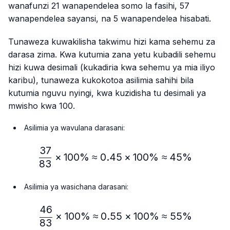
wanafunzi 21 wanapendelea somo la fasihi, 57
wanapendelea sayansi, na 5 wanapendelea hisabati.
Tunaweza kuwakilisha takwimu hizi kama sehemu za
darasa zima. Kwa kutumia zana yetu kubadili sehemu
hizi kuwa desimali (kukadiria kwa sehemu ya mia iliyo
karibu), tunaweza kukokotoa asilimia sahihi bila
kutumia nguvu nyingi, kwa kuzidisha tu desimali ya
mwisho kwa 100.
Asilimia ya wavulana darasani:
37
\frac{37}{83} × 100\%≈
×
100%
≈
0.45
×
100%
≈
45%
83
Asilimia ya wasichana darasani:
46
\frac{46}{83} × 100\% ≈
×
100%
≈
0.55
×
100%
≈
55%
83