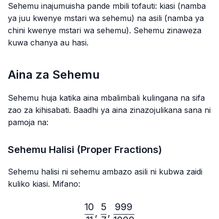
Sehemu inajumuisha pande mbili tofauti: kiasi (namba
ya juu kwenye mstari wa sehemu) na asili (namba ya
chini kwenye mstari wa sehemu). Sehemu zinaweza
kuwa chanya au hasi.
Aina za Sehemu
Sehemu huja katika aina mbalimbali kulingana na sifa
zao za kihisabati. Baadhi ya aina zinazojulikana sana ni
pamoja na:
Sehemu Halisi (Proper Fractions)
Sehemu halisi ni sehemu ambazo asili ni kubwa zaidi
kuliko kiasi. Mifano:
10
5
999
\frac{10}{11},\frac{5}{7}
,
,