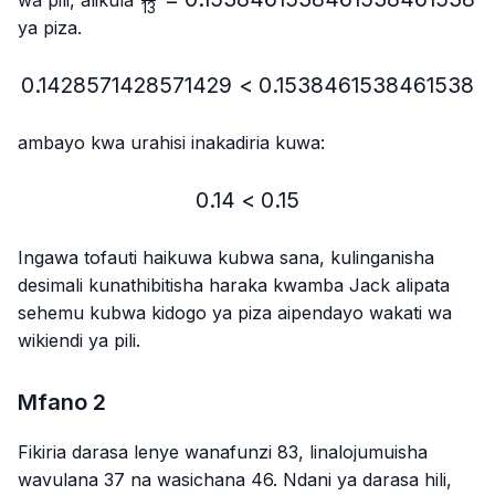
13
{13}=0.1538461538461538461538
ya piza.
0.1428571428571429
<
0.1428571428571429 < 
0.1538461538461538
ambayo kwa urahisi inakadiria kuwa:
0.14
<
0.14 < 0.15
0.15
Ingawa tofauti haikuwa kubwa sana, kulinganisha
desimali kunathibitisha haraka kwamba Jack alipata
sehemu kubwa kidogo ya piza aipendayo wakati wa
wikiendi ya pili.
Mfano 2
Fikiria darasa lenye wanafunzi 83, linalojumuisha
wavulana 37 na wasichana 46. Ndani ya darasa hili,