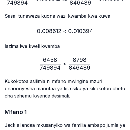
749894
846489
Sasa, tunaweza kuona wazi kwamba kwa kuwa
0.008612
<
0.008612 < 0.010394
0.010394
lazima iwe kweli kwamba
6458
8798
\frac{6458}{749894} < 
<
749894
846489
Kukokotoa asilimia ni mfano mwingine mzuri
unaoonyesha manufaa ya kila siku ya kikokotoo chetu
cha sehemu kwenda desimali.
Mfano 1
Jack aliandaa mkusanyiko wa familia ambapo jumla ya