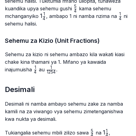
sehemu halisi. Tukitumia mfano uliopita, tunaweza
5
\frac{5}
kuandika upya sehemu gushi
kama sehemu
4
{4}
1
1
1\frac{1}
1
\frac{1
mchanganyiko
, ambapo 1 ni namba nzima na
ni
4
4
{4}
{4}
sehemu halisi.
Sehemu za Kizio (Unit Fractions)
Sehemu za kizio ni sehemu ambazo kila wakati kiasi
chake kina thamani ya 1. Mifano ya kawaida
1
1
\frac{1}
\frac{1}
inajumuisha
au
.
4
1254
{4}
{1254}
Desimali
Desimali ni namba ambayo sehemu zake za namba
kamili na za viwango vya sehemu zimetenganishwa
kwa nukta ya desimali.
5
1
\frac{5}
1\frac{1}
1
Tukiangalia sehemu mbili zilizo sawa
na
,
4
4