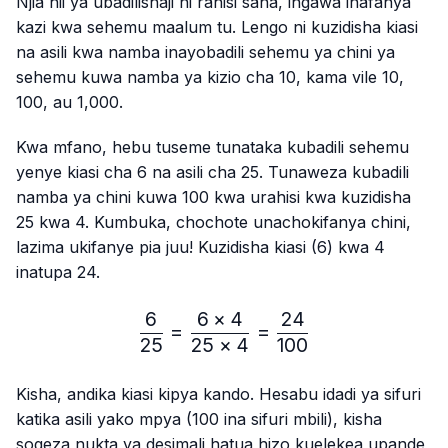
Njia hii ya ubadilishaji ni rahisi sana, ingawa inafanya
kazi kwa sehemu maalum tu. Lengo ni kuzidisha kiasi
na asili kwa namba inayobadili sehemu ya chini ya
sehemu kuwa namba ya kizio cha 10, kama vile 10,
100, au 1,000.
Kwa mfano, hebu tuseme tunataka kubadili sehemu
yenye kiasi cha 6 na asili cha 25. Tunaweza kubadili
namba ya chini kuwa 100 kwa urahisi kwa kuzidisha
25 kwa 4. Kumbuka, chochote unachokifanya chini,
lazima ukifanye pia juu! Kuzidisha kiasi (6) kwa 4
inatupa 24.
6
6
×
4
24
\frac{6}{25}=\frac{6 × 4
=
=
25
25
×
4
100
Kisha, andika kiasi kipya kando. Hesabu idadi ya sifuri
katika asili yako mpya (100 ina sifuri mbili), kisha
sogeza nukta ya desimali hatua hizo kuelekea upande