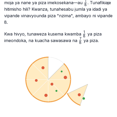
1
\frac{1}
moja ya nane ya piza imekosekana—au
. Tunafikiaje
8
{8}
hitimisho hili? Kwanza, tunahesabu jumla ya idadi ya
vipande vinavyounda piza "nzima", ambayo ni vipande
8.
1
\frac{1}
Kwa hivyo, tunaweza kusema kwamba
ya piza
8
{8}
7
\frac{7}
imeondoka, na kuacha sawasawa na
ya piza.
8
{8}