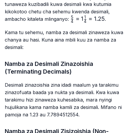
{4}
{4}
tunaweza kuzibadili kuwa desimali kwa kutumia
kikokotoo chetu cha sehemu kwenda desimali,
5
1
\frac{5}
=
1
=
1.25
ambacho kitaleta mlinganyo:
.
4
4
{4}=1\frac{1}
{4}=1.25
Kama tu sehemu, namba za desimali zinaweza kuwa
chanya au hasi. Kuna aina mbili kuu za namba za
desimali:
Namba za Desimali Zinazoishia
(Terminating Decimals)
Desimali zinazoishia zina idadi maalum ya tarakimu
zinazofuata baada ya nukta ya desimali. Kwa kuwa
tarakimu hizi zinaweza kuhesabika, mara nyingi
hujulikana kama namba kamili za desimali. Mifano ni
pamoja na 1.23 au 7.7894512554.
Namba za Desimali Zisizoishia (Non-