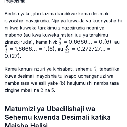
inayoishia.
Badala yake, jibu lazima liandikwe kama desimali
isiyoishia inayojirudia. Njia ya kawaida ya kuonyesha hii
ni kwa kuweka tarakimu zinazojirudia ndani ya
mabano (au kwa kuweka mstari juu ya tarakimu
2
\frac{2}
=
0.6666...
=
0.
(
6
)
\f
zinazojirudia), kama hivi:
, au
3
{3}=0.6666...
{3
5
6
=
1.6666...
=
1.
(
6
)
\frac{6}
=
0.272727...
=
, au
3
22
= 0.(6)
1.
{22}=0.272727...
0.
(
27
)
.
= 1
= 0.(27)
\frac{a}
a
Kama kanuni nzuri ya kihisabati, sehemu
itabadilika
b
{b}
kuwa desimali inayoishia tu iwapo uchanganuzi wa
namba tasa wa asili yake (b) haujumuishi namba tasa
zingine mbali na 2 na 5.
Matumizi ya Ubadilishaji wa
Sehemu kwenda Desimali katika
Maisha Halisi