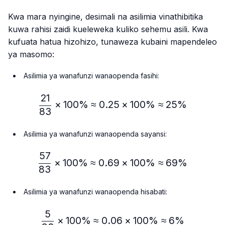
Kwa mara nyingine, desimali na asilimia vinathibitika
kuwa rahisi zaidi kueleweka kuliko sehemu asili. Kwa
kufuata hatua hizohizo, tunaweza kubaini mapendeleo
ya masomo:
Asilimia ya wanafunzi wanaopenda fasihi:
21
\frac{21}{83} × 100\% ≈
×
100%
≈
0.25
×
100%
≈
25%
83
Asilimia ya wanafunzi wanaopenda sayansi:
57
\frac{57}{83} × 100\% ≈
×
100%
≈
0.69
×
100%
≈
69%
83
Asilimia ya wanafunzi wanaopenda hisabati:
5
\frac{5}{83} × 100\% ≈ 
×
100%
≈
0.06
×
100%
≈
6%