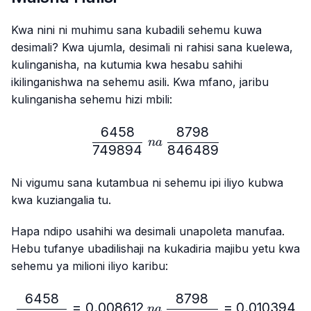
Kwa nini ni muhimu sana kubadili sehemu kuwa
desimali? Kwa ujumla, desimali ni rahisi sana kuelewa,
kulinganisha, na kutumia kwa hesabu sahihi
ikilinganishwa na sehemu asili. Kwa mfano, jaribu
kulinganisha sehemu hizi mbili:
6458
8798
\frac{6458}{749894} \ n
na
749894
846489
Ni vigumu sana kutambua ni sehemu ipi iliyo kubwa
kwa kuziangalia tu.
Hapa ndipo usahihi wa desimali unapoleta manufaa.
Hebu tufanye ubadilishaji na kukadiria majibu yetu kwa
sehemu ya milioni iliyo karibu:
6458
8798
\frac{6458}{749894}=0.
=
0.008612
=
0.010394
na