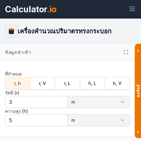
Calculator
.io
เครื่องคำนวณปริมาตรทรงกระบอก
›
ข้อมูลนำเข้า
วิด
ลิงก์
ข้อความ
เอชทีเอ็ม
เจ็ต
แอล
ที่กำหนด
r, h
r, V
r, L
h, L
h, V
แสดงตัวอย่าง เครื่องคำนวณปริมาตร
ผลลัพธ์
ทรงกระบอก: สูตร แกลลอน และลิตร วิด
เจ็ต
รัศมี (r)
ความสูง (h)
›