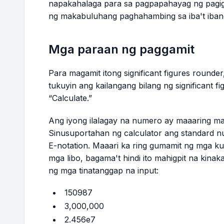
napakahalaga para sa pagpapahayag ng pagi
ng makabuluhang paghahambing sa iba't iban
Mga paraan ng paggamit
Para magamit itong significant figures rounde
tukuyin ang kailangang bilang ng significant fi
“Calculate.”
Ang iyong ilalagay na numero ay maaaring m
Sinusuportahan ng calculator ang standard num
E-notation. Maaari ka ring gumamit ng mga k
mga libo, bagama't hindi ito mahigpit na kinak
ng mga tinatanggap na input:
150987
3,000,000
2.456e7