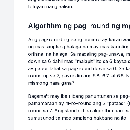
tuluyan nang aalisin.
Algorithm ng pag-round ng 
Ang pag-round ng isang numero ay karaniw
ng mas simpleng halaga na may mas kaunting d
orihinal na halaga. Sa madaling pag-unawa, m
down sa 6 dahil mas "malapit" ito sa 6 kaysa sa
ay pabor lahat sa pag-round down sa 6. Sa ka
round up sa 7, gayundin ang 6.8, 6.7, at 6.6.
mismong nasa gitna?
Bagama't may iba't ibang panuntunan sa pag
pamamaraan ay ni-ro-round ang 5 "pataas" (u
round sa 7. Ang standard na algorithm para
sumusunod sa mga simpleng hakbang na ito: