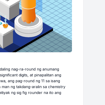
madaling nag-ra-round ng anumang
gnificant digits, at pinapalitan ang
wa, ang pag-round ng 11 sa isang
a man ng takdang-aralin sa chemistry
tiyak ng sig fig rounder na ito ang