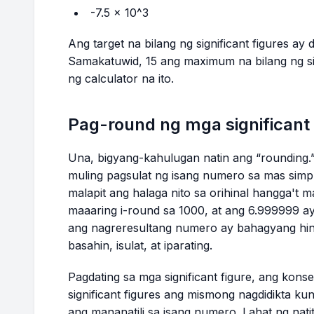
-7.5 x 10^3
Ang target na bilang ng significant figures ay
Samakatuwid, 15 ang maximum na bilang ng sig
ng calculator na ito.
Pag-round ng mga significant 
Una, bigyang-kahulugan natin ang “rounding.
muling pagsulat ng isang numero sa mas simp
malapit ang halaga nito sa orihinal hangga't 
maaaring i-round sa 1000, at ang 6.999999 ay
ang nagreresultang numero ay bahagyang hind
basahin, isulat, at iparating.
Pagdating sa mga significant figure, ang konse
significant figures ang mismong nagdidikta k
ang mananatili sa isang numero. Lahat ng natit