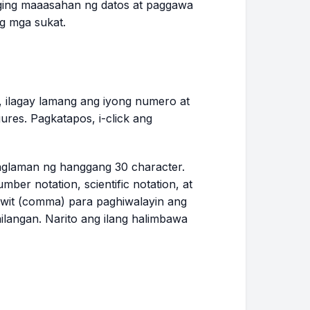
ging maaasahan ng datos at paggawa
g mga sukat.
r, ilagay lamang ang iyong numero at
gures. Pagkatapos, i-click ang
aglaman ng hanggang 30 character.
ber notation, scientific notation, at
uwit (comma) para paghiwalayin ang
ailangan. Narito ang ilang halimbawa