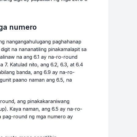
mga numero
ang nangangahulugang paghahanap
igit na nananatiling pinakamalapit sa
alinaw na ang 6.1 ay na-ro-round
 7. Katulad nito, ang 6.2, 6.3, at 6.4
bilang banda, ang 6.9 ay na-ro-
 Ngunit paano naman ang 6.5, na
-round, ang pinakakaraniwang
p). Kaya naman, ang 6.5 ay na-ro-
 sa pag-round ng mga numero ay