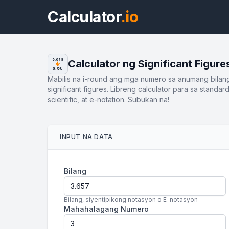
Calculator
.io
Calculator ng Significant Figure
5.678
5.68
Mabilis na i-round ang mga numero sa anumang bilan
significant figures. Libreng calculator para sa standard
scientific, at e-notation. Subukan na!
INPUT NA DATA
Bilang
Bilang, siyentipikong notasyon o E-notasyon
Mahahalagang Numero