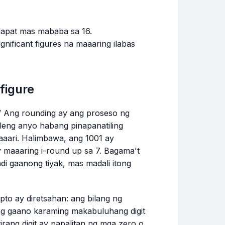
 dapat mas mababa sa 16.
nificant figures na maaaring ilabas
figure
” Ang rounding ay ang proseso ng
leng anyo habang pinapanatiling
maaari. Halimbawa, ang 1001 ay
 maaaring i-round up sa 7. Bagama't
i gaanong tiyak, mas madali itong
pto ay diretsahan: ang bilang ng
ung gaano karaming makabuluhang digit
irang digit ay papalitan ng mga zero o