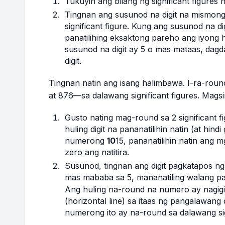
Tukuyin ang bilang ng significant figures 
Tingnan ang susunod na digit na mismon
significant figure. Kung ang susunod na di
panatilihing eksaktong pareho ang iyong hu
susunod na digit ay 5 o mas mataas, dagda
digit.
Tingnan natin ang isang halimbawa. I-ra-ro
at 876—sa dalawang significant figures. Magsi
Gusto nating mag-round sa 2 significant 
huling digit na pananatilihin natin (at hin
numerong
10
15, pananatilihin natin ang 
zero ang natitira.
Susunod, tingnan ang digit pagkatapos ng 
mas mababa sa 5, mananatiling walang pagb
Ang huling na-round na numero ay nagig
(horizontal line) sa itaas ng pangalawang
numerong ito ay na-round sa dalawang sign