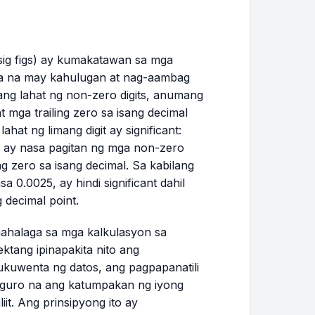
 sig figs) ay kumakatawan sa mga
laga na may kahulugan at nag-aambag
 ang lahat ng non-zero digits, anumang
 mga trailing zero sa isang decimal
at ng limang digit ay significant:
'0' ay nasa pagitan ng mga non-zero
ing zero sa isang decimal. Sa kabilang
 0.0025, ay hindi significant dahil
 decimal point.
mahalaga sa mga kalkulasyon sa
ektang ipinapakita nito ang
kuwenta ng datos, ang pagpapanatili
isiguro na ang katumpakan ng iyong
liit. Ang prinsipyong ito ay