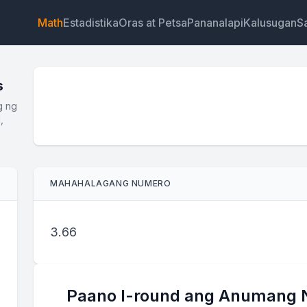
Math
Estadistika
Oras at Petsa
Pananalapi
Kalusugan
Sa
s
g ng
,
Widget
Link
Teksto
HTML
MAHAHALAGANG NUMERO
Preview Calculator ng Significant Figures Widget
3.66
Paano I-round ang Anumang N