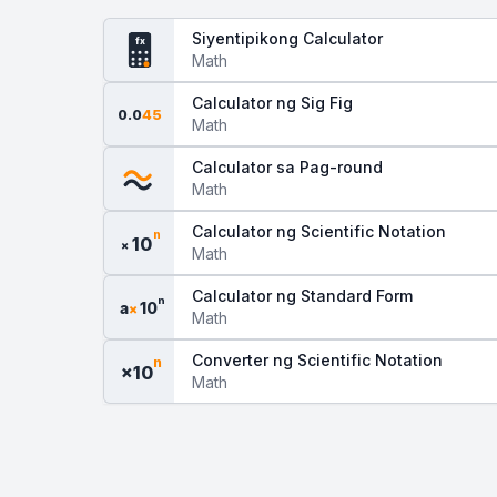
Siyentipikong Calculator
fx
Math
Calculator ng Sig Fig
0.0
45
Math
Calculator sa Pag-round
Math
Calculator ng Scientific Notation
n
10
×
Math
Calculator ng Standard Form
n
a
10
×
Math
Converter ng Scientific Notation
n
×10
Math