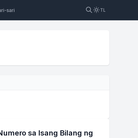
ri-sari
TL
umero sa Isang Bilang ng