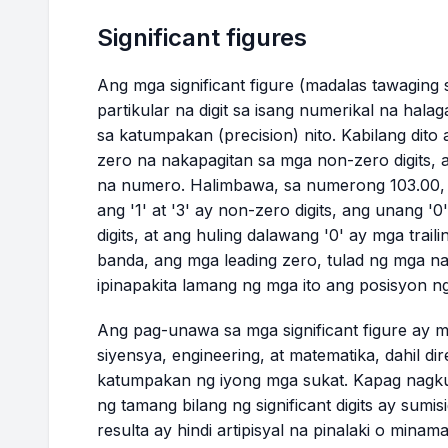
Significant figures
Ang mga significant figure (madalas tawaging
partikular na digit sa isang numerikal na ha
sa katumpakan (precision) nito. Kabilang dito
zero na nakapagitan sa mga non-zero digits, at
na numero. Halimbawa, sa numerong 103.00, lah
ang '1' at '3' ay non-zero digits, ang unang 
digits, at ang huling dalawang '0' ay mga trail
banda, ang mga leading zero, tulad ng mga nasa
ipinapakita lamang ng mga ito ang posisyon ng
Ang pag-unawa sa mga significant figure ay 
siyensya, engineering, at matematika, dahil dir
katumpakan ng iyong mga sukat. Kapag nagku
ng tamang bilang ng significant digits ay sum
resulta ay hindi artipisyal na pinalaki o minama