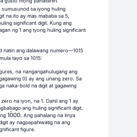
na gusto mong panatilihin.
g sumusunod sa iyong huling
git na ito ay mas mababa sa 5,
ling significant digit. Kung ang
gan ng 1 ang iyong huling significant
und natin ang dalawang numero—1015
mula tayo sa 1015:
figures, na nangangahulugang ang
di gagawing 0) ay ang unang zero. Sa
mga naka-bold na digit at gagawing
zero na iyon, na 1. Dahil ang 1 ay
abago ang huling significant digit.
ˉ
1\bar{0}00
1
0
00
ing
. Ang pahalang na linya
 digit ay nagpapahiwatig na ang
ificant figure.