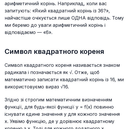
арифметичний корінь. Наприклад, коли вас
запитують: «Який квадратний корінь із 36?»,
найчастіше очікується лише ОДНА відповідь. Тому
ми беремо до уваги арифметичний корінь і
відповідаємо — «6».
Символ квадратного кореня
Символ квадратного кореня називається знаком
радикала і позначається як √. Отже, щоб
математично записати квадратний корінь із 16, ми
використовуємо вираз √16.
Згідно зі строгим математичним визначенням
функції, для будь-якої функції y = f(x) повинно
існувати єдине значення y для кожного значення
x. Уявімо функцію, де y дорівнює квадратному
кореню з x. Тоді для кожного додатного x