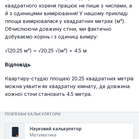
квадратного кореня працює не лише з числами, а
й з одиницями вимірювання! У нашому прикладі
площа вимірювалася у квадратних метрах (м²).
Обчислюючи довжину стіни, ми фактично
добуваємо корінь і з одиниці виміру:
√(20.25 м²) = √20.25 √(м²) = 4.5 м
Відповідь
Квартиру-студію площею 20.25 квадратних метрів
можна уявити як квадратну кімнату, де довжина
кожної стіни становить 4.5 метра.
ПОВ’ЯЗАНІ КАЛЬКУЛЯТОРИ
Науковий калькулятор
fx
Математика