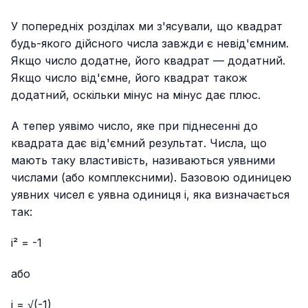
У попередніх розділах ми з'ясували, що квадрат
будь-якого дійсного числа завжди є невід'ємним.
Якщо число додатне, його квадрат — додатний.
Якщо число від'ємне, його квадрат також
додатний, оскільки мінус на мінус дає плюс.
А тепер уявімо число, яке при піднесенні до
квадрата дає від'ємний результат. Числа, що
мають таку властивість, називаються уявними
числами (або комплексними). Базовою одиницею
уявних чисел є уявна одиниця i, яка визначається
так:
i² = -1
або
i = √(-1)