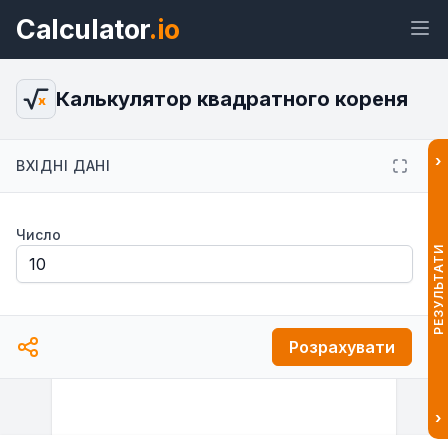
Calculator
.io
Калькулятор квадратного кореня
x
›
ВХІДНІ ДАНІ
Віджет
Посилання
Текст
HTML
Число
Попередній перегляд Калькулятор
РЕЗУЛЬТАТИ
квадратного кореня: обчислити
онлайн Віджет
Розрахувати
›