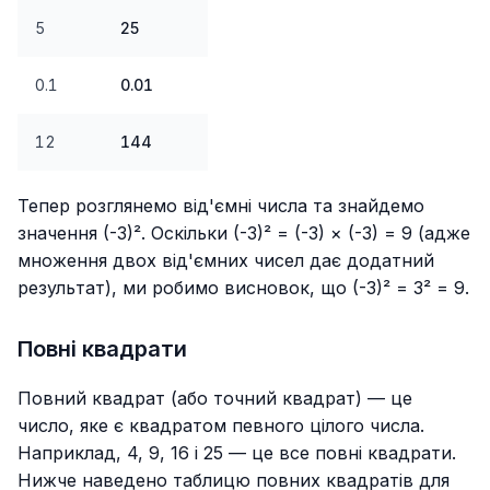
5
25
0.1
0.01
12
144
Тепер розглянемо від'ємні числа та знайдемо
значення (-3)². Оскільки (-3)² = (-3) × (-3) = 9 (адже
множення двох від'ємних чисел дає додатний
результат), ми робимо висновок, що (-3)² = 3² = 9.
Повні квадрати
Повний квадрат (або точний квадрат) — це
число, яке є квадратом певного цілого числа.
Наприклад, 4, 9, 16 і 25 — це все повні квадрати.
Нижче наведено таблицю повних квадратів для