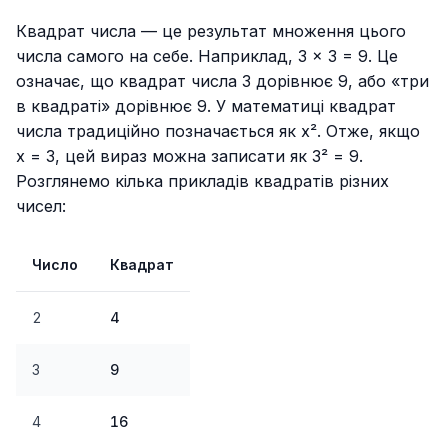
Квадрат числа — це результат множення цього
числа самого на себе. Наприклад, 3 × 3 = 9. Це
означає, що квадрат числа 3 дорівнює 9, або «три
в квадраті» дорівнює 9. У математиці квадрат
числа традиційно позначається як x². Отже, якщо
x = 3, цей вираз можна записати як 3² = 9.
Розглянемо кілька прикладів квадратів різних
чисел:
Число
Квадрат
2
4
3
9
4
16