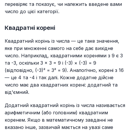
перевіряє та показує, чи належить введене вами
число до цієї категорії.
Квадратні корені
Квадратний корінь із числа — це таке значення,
яке при множенні самого на себе дає вихідне
число. Наприклад, квадратними коренями з 9 є 3
та -3, оскільки 3 × 3 = 9 і (-3) × (-3) = 9
(відповідно, (-3)² = 3² = 9). Аналогічно, корені з 16
— це 4 та -4 і так далі. Кожне додатне дійсне
число має два квадратних корені: додатний та
від'ємний.
Додатний квадратний корінь із числа називається
арифметичним (або головним) квадратним
коренем. Якщо в математичному завданні не
вказано інше, зазвичай мається на увазі саме