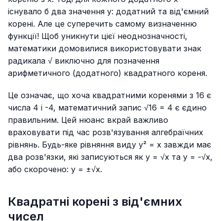
існувало б два значення y: додатний та від'ємний
корені. Але це суперечить самому визначенню
функції! Щоб уникнути цієї неоднозначності,
математики домовилися використовувати знак
радикала √ виключно для позначення
арифметичного (додатного) квадратного кореня.
Це означає, що хоча квадратними коренями з 16 є
числа 4 і -4, математичний запис √16 = 4 є єдино
правильним. Цей нюанс вкрай важливо
враховувати під час розв'язування алгебраїчних
рівнянь. Будь-яке рівняння виду y² = x завжди має
два розв'язки, які записуються як y = √x та y = -√x,
або скорочено: y = ±√x.
Квадратні корені з від'ємних
чисел