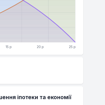
15 р
20 р
25 р
шення іпотеки та економії