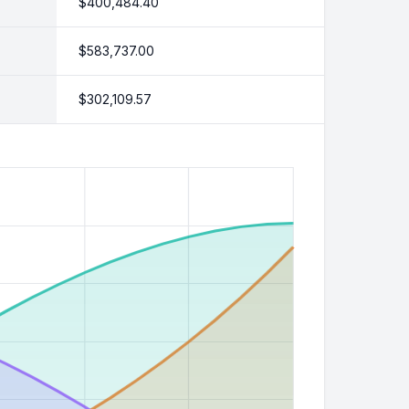
$400,484.40
$583,737.00
$302,109.57