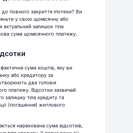
я до повного закриття іпотеки? Ви
ляньте у свою щомісячну або
і актуальний залишок тіла
зова сума щомісячного платежу.
ідсотки
 фактична сума коштів, яку ви
анку або кредитору за
утворюють два головні
го платежу. Відсотки зазвичай
о залишку тіла кредиту та
ації (погашення) житлового
ється нарахована сума відсотків,
я тіла кредиту. У перші роки дії