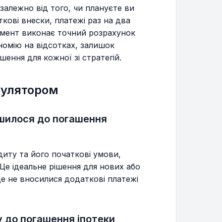
Незалежно від того, чи плануєте ви
ткові внески, платежі раз на два
румент виконає точний розрахунок
номію на відсотках, залишок
шення для кожної зі стратегій.
кулятором
ишилося до погашення
иту та його початкові умови,
Це ідеальне рішення для нових або
ще не вносилися додаткові платежі
у до погашення іпотеки