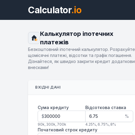
Calculator
.io
Калькулятор іпотечних
платежів
$
Безкоштовний іпотечний калькулятор. Розрахуйте
щомісячні платежі, відсотки та графік погашення.
Дізнайтеся, як швидко закрити кредит додатков
внесками!
ВХІДНІ ДАНІ
Сума кредиту
Відсоткова ставка
$
%
90k
,
300k
,
700k
4.25%
,
6.75%
,
8%
Початковий строк кредиту