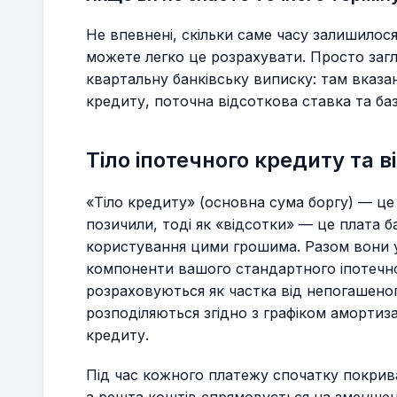
Не впевнені, скільки саме часу залишилос
можете легко це розрахувати. Просто заг
квартальну банківську виписку: там вказан
кредиту, поточна відсоткова ставка та ба
Тіло іпотечного кредиту та в
«Тіло кредиту» (основна сума боргу) — це
позичили, тоді як «відсотки» — це плата б
користування цими грошима. Разом вони 
компоненти вашого стандартного іпотечно
розраховуються як частка від непогашеног
розподіляються згідно з графіком амортиз
кредиту.
Під час кожного платежу спочатку покрива
а решта коштів спрямовується на зменшенн