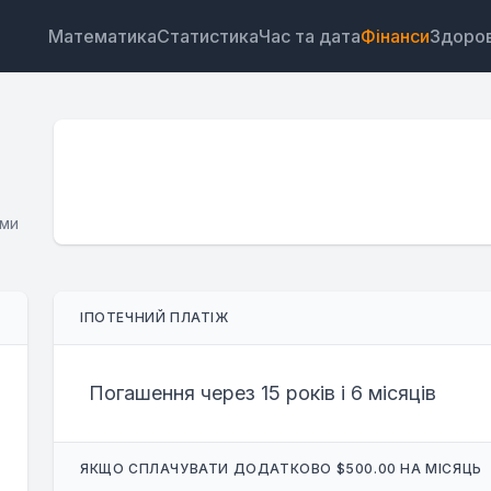
Математика
Статистика
Час та дата
Фінанси
Здоров
ими
Віджет
Посилання
Текст
HTML
ІПОТЕЧНИЙ ПЛАТІЖ
Попередній перегляд Калькулятор іпотечних плате
Віджет
Погашення через 15 років і 6 місяців
ЯКЩО СПЛАЧУВАТИ ДОДАТКОВО $500.00 НА МІСЯЦЬ