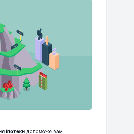
я іпотеки
допоможе вам