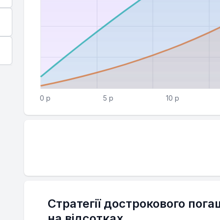
0 р
5 р
10 р
Стратегії дострокового пога
на відсотках