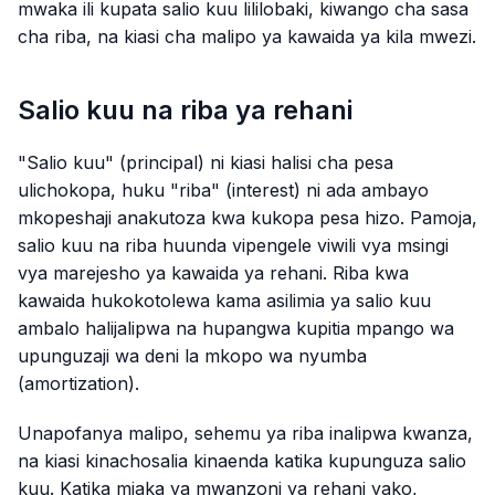
mwaka ili kupata salio kuu lililobaki, kiwango cha sasa
cha riba, na kiasi cha malipo ya kawaida ya kila mwezi.
Salio kuu na riba ya rehani
"Salio kuu" (principal) ni kiasi halisi cha pesa
ulichokopa, huku "riba" (interest) ni ada ambayo
mkopeshaji anakutoza kwa kukopa pesa hizo. Pamoja,
salio kuu na riba huunda vipengele viwili vya msingi
vya marejesho ya kawaida ya rehani. Riba kwa
kawaida hukokotolewa kama asilimia ya salio kuu
ambalo halijalipwa na hupangwa kupitia mpango wa
upunguzaji wa deni la mkopo wa nyumba
(amortization).
Unapofanya malipo, sehemu ya riba inalipwa kwanza,
na kiasi kinachosalia kinaenda katika kupunguza salio
kuu. Katika miaka ya mwanzoni ya rehani yako,