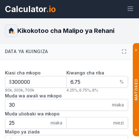
Calculator
.io
Kikokotoo cha Malipo ya Rehani
$
›
DATA YA KUINGIZA
Wijeti
Kiungo
Maandishi
HTML
Kiasi cha mkopo
Kiwango cha riba
Muhtasari Kikokotoo cha Malipo ya
Rehani Wijeti
MATOKEO
$
%
90k
,
300k
,
700k
4.25%
,
6.75%
,
8%
Muda wa awali wa mkopo
miaka
Muda uliobaki wa mkopo
miaka
miezi
›
Malipo ya ziada