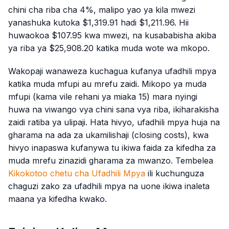
chini cha riba cha 4%, malipo yao ya kila mwezi
yanashuka kutoka $1,319.91 hadi $1,211.96. Hii
huwaokoa $107.95 kwa mwezi, na kusababisha akiba
ya riba ya $25,908.20 katika muda wote wa mkopo.
Wakopaji wanaweza kuchagua kufanya ufadhili mpya
katika muda mfupi au mrefu zaidi. Mikopo ya muda
mfupi (kama vile rehani ya miaka 15) mara nyingi
huwa na viwango vya chini sana vya riba, ikiharakisha
zaidi ratiba ya ulipaji. Hata hivyo, ufadhili mpya huja na
gharama na ada za ukamilishaji (closing costs), kwa
hivyo inapaswa kufanywa tu ikiwa faida za kifedha za
muda mrefu zinazidi gharama za mwanzo. Tembelea
Kikokotoo chetu cha Ufadhili Mpya
ili kuchunguza
chaguzi zako za ufadhili mpya na uone ikiwa inaleta
maana ya kifedha kwako.