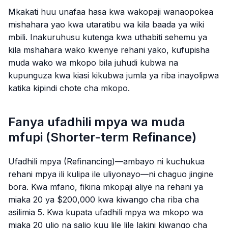
Mkakati huu unafaa hasa kwa wakopaji wanaopokea
mishahara yao kwa utaratibu wa kila baada ya wiki
mbili. Inakuruhusu kutenga kwa uthabiti sehemu ya
kila mshahara wako kwenye rehani yako, kufupisha
muda wako wa mkopo bila juhudi kubwa na
kupunguza kwa kiasi kikubwa jumla ya riba inayolipwa
katika kipindi chote cha mkopo.
Fanya ufadhili mpya wa muda
mfupi (Shorter-term Refinance)
Ufadhili mpya (Refinancing)—ambayo ni kuchukua
rehani mpya ili kulipa ile uliyonayo—ni chaguo jingine
bora. Kwa mfano, fikiria mkopaji aliye na rehani ya
miaka 20 ya $200,000 kwa kiwango cha riba cha
asilimia 5. Kwa kupata ufadhili mpya wa mkopo wa
miaka 20 ulio na salio kuu lile lile lakini kiwango cha