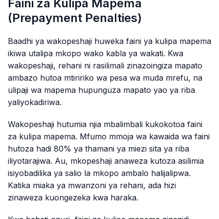
Faini za Kulipa Mapema
(Prepayment Penalties)
Baadhi ya wakopeshaji huweka faini ya kulipa mapema
ikiwa utalipa mkopo wako kabla ya wakati. Kwa
wakopeshaji, rehani ni rasilimali zinazoingiza mapato
ambazo hutoa mtiririko wa pesa wa muda mrefu, na
ulipaji wa mapema hupunguza mapato yao ya riba
yaliyokadiriwa.
Wakopeshaji hutumia njia mbalimbali kukokotoa faini
za kulipa mapema. Mfumo mmoja wa kawaida wa faini
hutoza hadi 80% ya thamani ya miezi sita ya riba
iliyotarajiwa. Au, mkopeshaji anaweza kutoza asilimia
isiyobadilika ya salio la mkopo ambalo halijalipwa.
Katika miaka ya mwanzoni ya rehani, ada hizi
zinaweza kuongezeka kwa haraka.