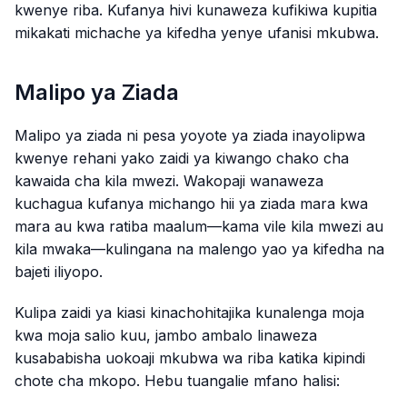
kwenye riba. Kufanya hivi kunaweza kufikiwa kupitia
mikakati michache ya kifedha yenye ufanisi mkubwa.
Malipo ya Ziada
Malipo ya ziada ni pesa yoyote ya ziada inayolipwa
kwenye rehani yako zaidi ya kiwango chako cha
kawaida cha kila mwezi. Wakopaji wanaweza
kuchagua kufanya michango hii ya ziada mara kwa
mara au kwa ratiba maalum—kama vile kila mwezi au
kila mwaka—kulingana na malengo yao ya kifedha na
bajeti iliyopo.
Kulipa zaidi ya kiasi kinachohitajika kunalenga moja
kwa moja salio kuu, jambo ambalo linaweza
kusababisha uokoaji mkubwa wa riba katika kipindi
chote cha mkopo. Hebu tuangalie mfano halisi: