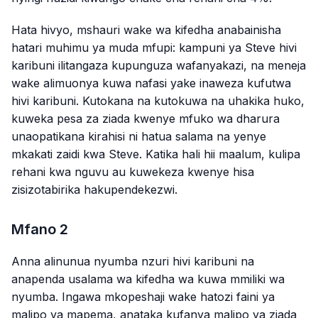
Hata hivyo, mshauri wake wa kifedha anabainisha
hatari muhimu ya muda mfupi: kampuni ya Steve hivi
karibuni ilitangaza kupunguza wafanyakazi, na meneja
wake alimuonya kuwa nafasi yake inaweza kufutwa
hivi karibuni. Kutokana na kutokuwa na uhakika huko,
kuweka pesa za ziada kwenye mfuko wa dharura
unaopatikana kirahisi ni hatua salama na yenye
mkakati zaidi kwa Steve. Katika hali hii maalum, kulipa
rehani kwa nguvu au kuwekeza kwenye hisa
zisizotabirika hakupendekezwi.
Mfano 2
Anna alinunua nyumba nzuri hivi karibuni na
anapenda usalama wa kifedha wa kuwa mmiliki wa
nyumba. Ingawa mkopeshaji wake hatozi faini ya
malipo ya mapema, anataka kufanya malipo ya ziada