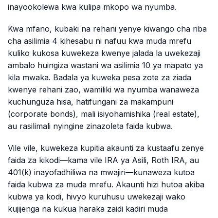
inayookolewa kwa kulipa mkopo wa nyumba.
Kwa mfano, kubaki na rehani yenye kiwango cha riba
cha asilimia 4 kihesabu ni nafuu kwa muda mrefu
kuliko kukosa kuwekeza kwenye jalada la uwekezaji
ambalo huingiza wastani wa asilimia 10 ya mapato ya
kila mwaka. Badala ya kuweka pesa zote za ziada
kwenye rehani zao, wamiliki wa nyumba wanaweza
kuchunguza hisa, hatifungani za makampuni
(corporate bonds), mali isiyohamishika (real estate),
au rasilimali nyingine zinazoleta faida kubwa.
Vile vile, kuwekeza kupitia akaunti za kustaafu zenye
faida za kikodi—kama vile IRA ya Asili, Roth IRA, au
401(k) inayofadhiliwa na mwajiri—kunaweza kutoa
faida kubwa za muda mrefu. Akaunti hizi hutoa akiba
kubwa ya kodi, hivyo kuruhusu uwekezaji wako
kujijenga na kukua haraka zaidi kadiri muda