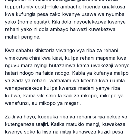
(opportunity cost)—kile ambacho huenda unakikosa
kwa kufungia pesa zako kwenye usawa wa nyumba
yako (home equity). Kila dola inayoelekezwa kwenye
rehani yako ni dola ambayo haiwezi kuwekezwa
mahali pengine.
Kwa sababu kihistoria viwango vya riba za rehani
vimekuwa chini kwa kiasi, kulipa rehani mapema kwa
nguvu mara nyingi hutazamwa kama uwekezaji wenye
hatari ndogo na faida ndogo. Kabla ya kufanya malipo
ya ziada ya rehani, wataalam wa kifedha kwa ujumla
wanapendekeza kulipa kwanza madeni yenye riba
kubwa, kama vile salio la kadi za mkopo, mikopo ya
wanafunzi, au mikopo ya magari.
Zaidi ya hayo, kuepuka riba ya rehani si njia pekee ya
kutengeneza utajiri. Katika matukio mengi, kuwekeza
kwenye soko la hisa na mitaji kunaweza kuzidi pesa