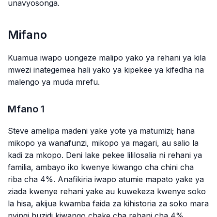
unavyosonga.
Mifano
Kuamua iwapo uongeze malipo yako ya rehani ya kila
mwezi inategemea hali yako ya kipekee ya kifedha na
malengo ya muda mrefu.
Mfano 1
Steve amelipa madeni yake yote ya matumizi; hana
mikopo ya wanafunzi, mikopo ya magari, au salio la
kadi za mkopo. Deni lake pekee lililosalia ni rehani ya
familia, ambayo iko kwenye kiwango cha chini cha
riba cha 4%. Anafikiria iwapo atumie mapato yake ya
ziada kwenye rehani yake au kuwekeza kwenye soko
la hisa, akijua kwamba faida za kihistoria za soko mara
nyingi huzidi kiwango chake cha rehani cha 4%.