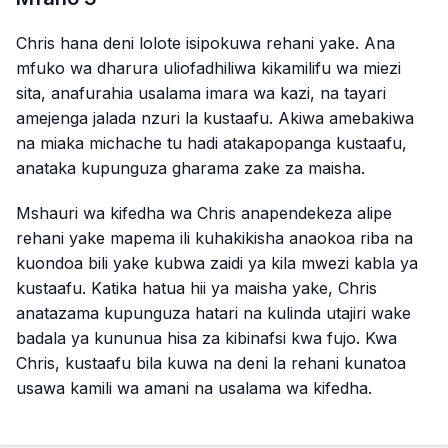
Chris hana deni lolote isipokuwa rehani yake. Ana
mfuko wa dharura uliofadhiliwa kikamilifu wa miezi
sita, anafurahia usalama imara wa kazi, na tayari
amejenga jalada nzuri la kustaafu. Akiwa amebakiwa
na miaka michache tu hadi atakapopanga kustaafu,
anataka kupunguza gharama zake za maisha.
Mshauri wa kifedha wa Chris anapendekeza alipe
rehani yake mapema ili kuhakikisha anaokoa riba na
kuondoa bili yake kubwa zaidi ya kila mwezi kabla ya
kustaafu. Katika hatua hii ya maisha yake, Chris
anatazama kupunguza hatari na kulinda utajiri wake
badala ya kununua hisa za kibinafsi kwa fujo. Kwa
Chris, kustaafu bila kuwa na deni la rehani kunatoa
usawa kamili wa amani na usalama wa kifedha.