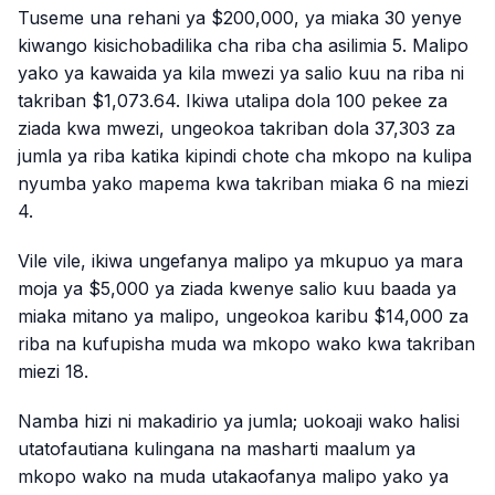
Tuseme una rehani ya $200,000, ya miaka 30 yenye
kiwango kisichobadilika cha riba cha asilimia 5. Malipo
yako ya kawaida ya kila mwezi ya salio kuu na riba ni
takriban $1,073.64. Ikiwa utalipa dola 100 pekee za
ziada kwa mwezi, ungeokoa takriban dola 37,303 za
jumla ya riba katika kipindi chote cha mkopo na kulipa
nyumba yako mapema kwa takriban miaka 6 na miezi
4.
Vile vile, ikiwa ungefanya malipo ya mkupuo ya mara
moja ya $5,000 ya ziada kwenye salio kuu baada ya
miaka mitano ya malipo, ungeokoa karibu $14,000 za
riba na kufupisha muda wa mkopo wako kwa takriban
miezi 18.
Namba hizi ni makadirio ya jumla; uokoaji wako halisi
utatofautiana kulingana na masharti maalum ya
mkopo wako na muda utakaofanya malipo yako ya