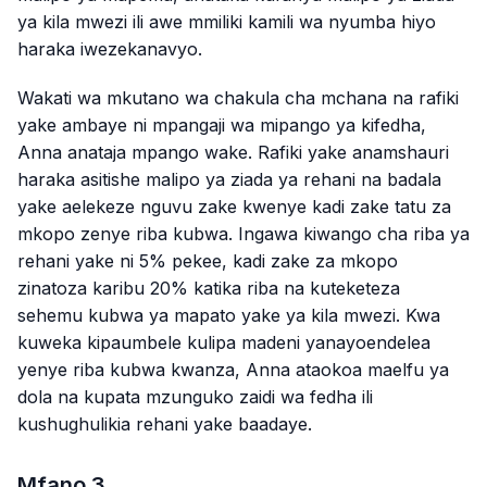
ya kila mwezi ili awe mmiliki kamili wa nyumba hiyo
haraka iwezekanavyo.
Wakati wa mkutano wa chakula cha mchana na rafiki
yake ambaye ni mpangaji wa mipango ya kifedha,
Anna anataja mpango wake. Rafiki yake anamshauri
haraka asitishe malipo ya ziada ya rehani na badala
yake aelekeze nguvu zake kwenye kadi zake tatu za
mkopo zenye riba kubwa. Ingawa kiwango cha riba ya
rehani yake ni 5% pekee, kadi zake za mkopo
zinatoza karibu 20% katika riba na kuteketeza
sehemu kubwa ya mapato yake ya kila mwezi. Kwa
kuweka kipaumbele kulipa madeni yanayoendelea
yenye riba kubwa kwanza, Anna ataokoa maelfu ya
dola na kupata mzunguko zaidi wa fedha ili
kushughulikia rehani yake baadaye.
Mfano 3