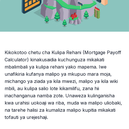
Kikokotoo chetu cha Kulipa Rehani (Mortgage Payoff
Calculator) kinakusaidia kuchunguza mikakati
mbalimbali ya kulipa rehani yako mapema. Iwe
unafikiria kufanya malipo ya mkupuo mara moja,
michango ya ziada ya kila mwezi, malipo ya kila wiki
mbili, au kulipa salio lote kikamilifu, zana hii
inachanganua namba zote. Unaweza kulinganisha
kwa urahisi uokoaji wa riba, muda wa malipo uliobaki,
na tarehe halisi za kumaliza malipo kupitia mikakati
tofauti ya urejeshaji.