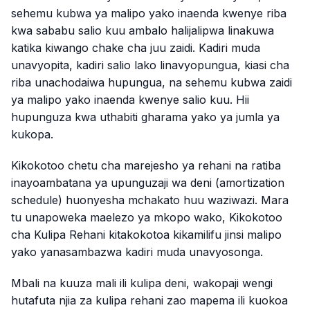
sehemu kubwa ya malipo yako inaenda kwenye riba
kwa sababu salio kuu ambalo halijalipwa linakuwa
katika kiwango chake cha juu zaidi. Kadiri muda
unavyopita, kadiri salio lako linavyopungua, kiasi cha
riba unachodaiwa hupungua, na sehemu kubwa zaidi
ya malipo yako inaenda kwenye salio kuu. Hii
hupunguza kwa uthabiti gharama yako ya jumla ya
kukopa.
Kikokotoo chetu cha marejesho ya rehani na ratiba
inayoambatana ya upunguzaji wa deni (amortization
schedule) huonyesha mchakato huu waziwazi. Mara
tu unapoweka maelezo ya mkopo wako, Kikokotoo
cha Kulipa Rehani kitakokotoa kikamilifu jinsi malipo
yako yanasambazwa kadiri muda unavyosonga.
Mbali na kuuza mali ili kulipa deni, wakopaji wengi
hutafuta njia za kulipa rehani zao mapema ili kuokoa