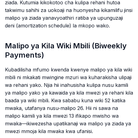
ziada. Kutumia kikokotoo cha kulipa rehani hutoa
takwimu sahihi za uokoaji na huonyesha kikamilifu jinsi
malipo ya ziada yanavyoathiri ratiba ya upunguzaji
deni (amortization schedule) la mkopo wako.
Malipo ya Kila Wiki Mbili (Biweekly
Payments)
Kubadilisha mfumo kwenda kwenye malipo ya kila wiki
mbili ni mkakati mwingine mzuri wa kuharakisha ulipaji
wa rehani yako. Njia hii inahusisha kulipa nusu kamili
ya malipo yako ya kawaida ya kila mwezi ya rehani kila
baada ya wiki mbili. Kwa sababu kuna wiki 52 katika
mwaka, utafanya nusu-malipo 26. Hii ni sawa na
malipo kamili ya kila mwezi 13 ifikapo mwisho wa
mwaka—ikiwezesha upatikanaji wa malipo ya ziada ya
mwezi mmoja kila mwaka kwa ufanisi.