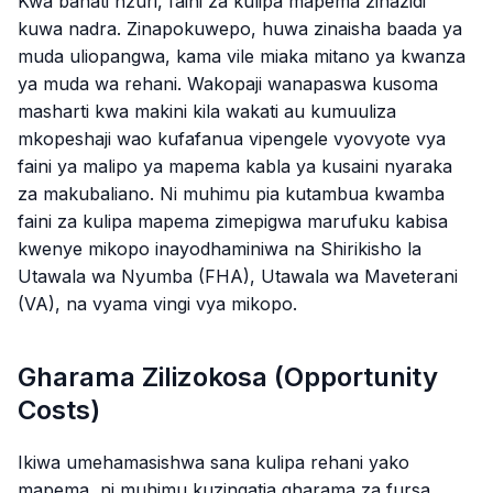
Kwa bahati nzuri, faini za kulipa mapema zinazidi
kuwa nadra. Zinapokuwepo, huwa zinaisha baada ya
muda uliopangwa, kama vile miaka mitano ya kwanza
ya muda wa rehani. Wakopaji wanapaswa kusoma
masharti kwa makini kila wakati au kumuuliza
mkopeshaji wao kufafanua vipengele vyovyote vya
faini ya malipo ya mapema kabla ya kusaini nyaraka
za makubaliano. Ni muhimu pia kutambua kwamba
faini za kulipa mapema zimepigwa marufuku kabisa
kwenye mikopo inayodhaminiwa na Shirikisho la
Utawala wa Nyumba (FHA), Utawala wa Maveterani
(VA), na vyama vingi vya mikopo.
Gharama Zilizokosa (Opportunity
Costs)
Ikiwa umehamasishwa sana kulipa rehani yako
mapema, ni muhimu kuzingatia gharama za fursa