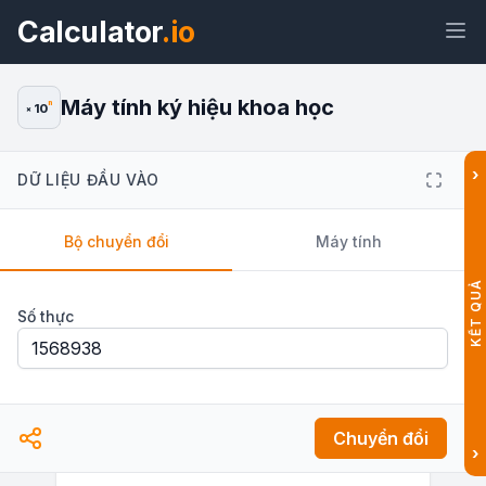
Calculator
.io
Máy tính ký hiệu khoa học
n
10
×
›
DỮ LIỆU ĐẦU VÀO
Tiện
Liên
Văn
HTML
ích
kết
bản
Bộ chuyển đổi
Máy tính
Xem trước Máy tính ký hiệu khoa
KẾT QUẢ
học: Chuyển đổi & Tính toán Tiện
ích
Số thực
Chuyển đổi
›