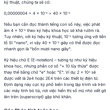
kỹ thuật, chúng ta sẽ có:
0,00000004 = 4 × 10⁻⁸ = 40 × 10⁻⁹
Nếu bạn cần đọc thành tiếng con số này, việc phát
âm 4 × 10⁻⁸ theo ký hiệu khoa học sẽ khá rườm rà.
Tuy nhiên, với ký hiệu kỹ thuật, 10⁻⁹ tương ứng với tiền
tố SI "nano", vì vậy 40 × 10⁻⁹ giây có thể được đọc
nhanh gọn là "bốn mươi nano giây".
Ký hiệu chữ E (E-notation) – tương tự như ký hiệu
khoa học, nhưng phần cơ số "× 10 lũy thừa" được
thay thế bằng chữ "e" hoặc "E". Ví dụ: 2 × 10⁴ sẽ
được viết là 2e4 hoặc 2E4 trên các thiết bị điện tử.
Định dạng này cực kỳ phổ biến trong lập trình và trên
các máy tính bỏ túi, nơi việc hiển thị số mũ nhỏ viết gờ
lên trên (superscript) gặp khó khăn.