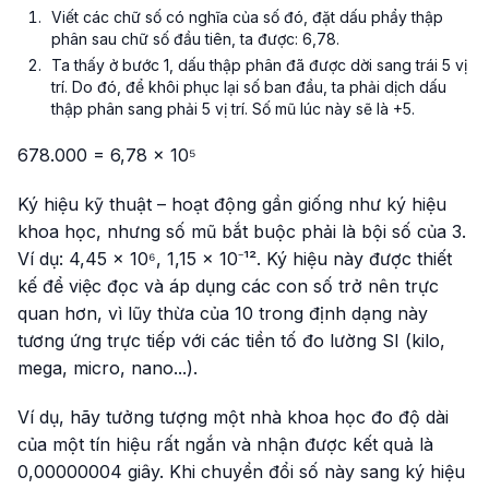
Viết các chữ số có nghĩa của số đó, đặt dấu phẩy thập
phân sau chữ số đầu tiên, ta được: 6,78.
Ta thấy ở bước 1, dấu thập phân đã được dời sang trái 5 vị
trí. Do đó, để khôi phục lại số ban đầu, ta phải dịch dấu
thập phân sang phải 5 vị trí. Số mũ lúc này sẽ là +5.
678.000 = 6,78 × 10⁵
Ký hiệu kỹ thuật – hoạt động gần giống như ký hiệu
khoa học, nhưng số mũ bắt buộc phải là bội số của 3.
Ví dụ: 4,45 × 10⁶, 1,15 × 10⁻¹². Ký hiệu này được thiết
kế để việc đọc và áp dụng các con số trở nên trực
quan hơn, vì lũy thừa của 10 trong định dạng này
tương ứng trực tiếp với các tiền tố đo lường SI (kilo,
mega, micro, nano...).
Ví dụ, hãy tưởng tượng một nhà khoa học đo độ dài
của một tín hiệu rất ngắn và nhận được kết quả là
0,00000004 giây. Khi chuyển đổi số này sang ký hiệu