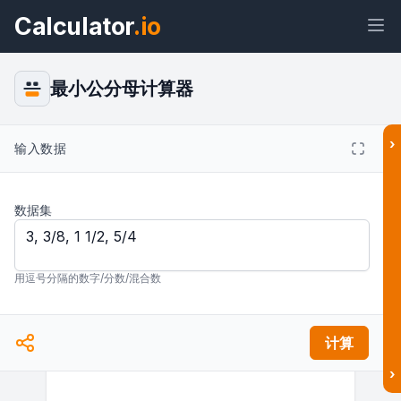
Calculator
.io
最小公分母计算器
›
小部件
链接
文本
HTML
输入数据
数据集
预览 最小公分母计算器 小部件
结果
用逗号分隔的数字/分数/混合数
计算
›