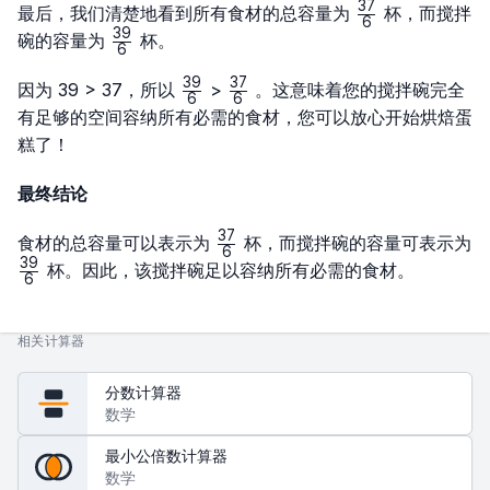
{2}
× 3}
37
\frac{37}
最后，我们清楚地看到所有食材的总容量为
杯，而搅拌
6
{6}
39
\frac{39}
碗的容量为
杯。
6
{6}
39
37
\frac{39}
\frac{37}
因为 39 > 37，所以
>
。这意味着您的搅拌碗完全
6
6
{6}
{6}
有足够的空间容纳所有必需的食材，您可以放心开始烘焙蛋
糕了！
最终结论
37
\frac{37}
食材的总容量可以表示为
杯，而搅拌碗的容量可表示为
6
{6}
39
\frac{39}
杯。因此，该搅拌碗足以容纳所有必需的食材。
6
{6}
相关计算器
分数计算器
数学
最小公倍数计算器
数学