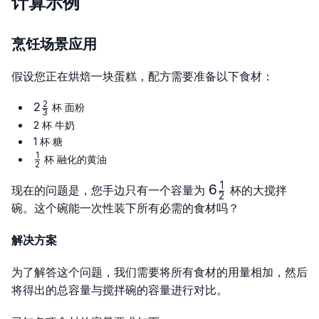
计算示例
烹饪场景应用
假设您正在烘焙一块蛋糕，配方需要准备以下食材：
2
2
2
杯 面粉
3
\frac{2}
2 杯 牛奶
{3}
1 杯 糖
1
\frac{1}
杯 融化的黄油
2
{2}
1
6\frac{1}
6
现在的问题是，您手边只有一个容量为
杯的大搅拌
2
{2}
碗。这个碗能一次性装下所有必需的食材吗？
解决方案
为了解答这个问题，我们需要将所有食材的用量相加，然后
将得出的总容量与搅拌碗的容量进行对比。