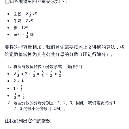
已知各项食材的容量要求如下：
2
2\frac{2}
2
面粉 -
杯
3
{3}
牛奶 - 2 杯
糖 - 1 杯
1
\frac{1}
黄油 -
杯
2
{2}
要将这些容量相加，我们首先需要按照上文讲解的算法，将
给定数值转换为具有公共分母的分数（即进行通分）。
将所有数值转换为分数形式，我们得到：
2
2
6
2
8
2\frac{2}
2
\frac{2}
\frac{6}
\frac{2}
\frac{8}
= 2 +
=
+
=
3
3
3
3
3
{3}
{3}
{3}
{3}
{3}
2
\frac{2}
2 =
1
{1}
1
\frac{1}
1 =
1
{1}
1
1
\frac{1}
\frac{1}
=
2
2
{2}
{2}
这些分数的分母分别是：1、2、3。因此，我们需要找出 1、
2、3 的最小公倍数（LCM）。
让我们列出它们的倍数：