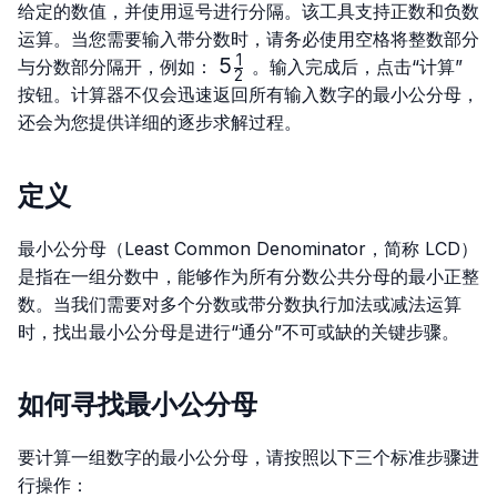
给定的数值，并使用逗号进行分隔。该工具支持正数和负数
运算。当您需要输入带分数时，请务必使用空格将整数部分
1
5\frac{1}
5
与分数部分隔开，例如：
。输入完成后，点击“计算”
2
{2}
按钮。计算器不仅会迅速返回所有输入数字的最小公分母，
还会为您提供详细的逐步求解过程。
定义
最小公分母（Least Common Denominator，简称 LCD）
是指在一组分数中，能够作为所有分数公共分母的最小正整
数。当我们需要对多个分数或带分数执行加法或减法运算
时，找出最小公分母是进行“通分”不可或缺的关键步骤。
如何寻找最小公分母
要计算一组数字的最小公分母，请按照以下三个标准步骤进
行操作：