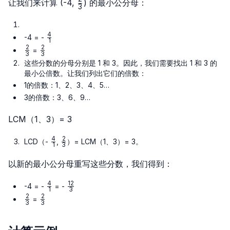
\frac{2}
让我们来计算 (-4,
) 的最小公分母：
3
{3}
4
\frac{4}
-4 = -
1
{1}
2
2
\frac{2}
\frac{2}
=
3
3
{3}
{3}
这些分数的分母分别是 1 和 3。因此，我们需要找出 1 和 3 的
最小公倍数。让我们列出它们的倍数：
1的倍数：1、2、3、4、5…
3的倍数：3、6、9…
LCM（1、3）= 3
4
2
\frac{4}
\frac{2}
LCD（-
,
）= LCM（1、3）= 3。
1
3
{1}
{3}
以新的最小公分母重写这些分数，我们得到：
4
12
\frac{4}
\frac{12}
-4 = -
= -
1
3
{1}
{3}
2
2
\frac{2}
\frac{2}
=
3
3
{3}
{3}