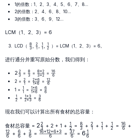
1的倍数：1、2、3、4、5、6、7、8…
2的倍数：2、4、6、8、10…
3的倍数：3、6、9、12…
LCM（1、2、3）= 6
8
2
1
1
\frac{8}
\frac{2}
\frac{1}
\frac{1}
LCD（
,
,
,
）= LCM（1、2、3）= 6。
3
1
1
2
{3}
{1}
{1}
{2}
进行通分并重写原始分数，我们得到：
2
8
8
×
2
16
2
2
\frac{8}
\frac{8
\frac{16}
=
=
=
3
3
3
×
2
6
\frac{2}
{3}
× 2}{3
{6}
2
2
×
6
12
\frac{2}
\frac{2
\frac{12}
2 =
=
=
1
1
×
6
6
{3}
× 2}
{1}
× 6}{1
{6}
1
1
×
6
6
\frac{1}
\frac{1
\frac{6}
1 =
=
=
1
1
×
6
6
× 6}
{1}
× 6}{1
{6}
1
1
×
3
3
\frac{1}
\frac{1
\frac{3}
=
=
2
2
×
3
6
× 6}
{2}
× 3}{2
{6}
× 3}
现在我们可以计算出所有食材的总容量：
2
1
8
2
1
1
16
2
2
\frac{1}
\frac{8}
\frac{2}
\frac{1}
\frac{1}
\frac{1
\fr
食材总容量 =
+ 2 + 1 +
=
+
+
+
=
+
3
2
3
1
1
2
6
\frac{2}
{2}
{3}
{1}
{1}
{2}
{6}
{6
12
6
3
16
+
12
+
6
+
3
37
1
\frac{6}
\frac{3}
\frac{16
\frac{37}
6
6
+
+
=
=
=
6
6
6
6
6
6
{3}