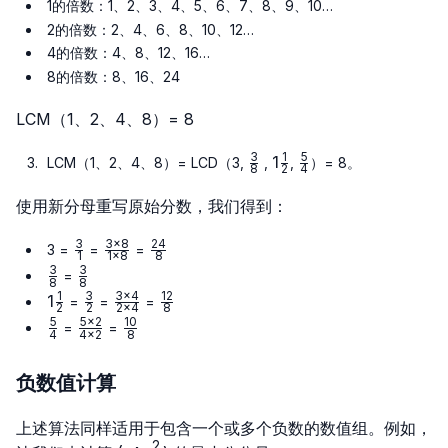
1的倍数：1、2、3、4、5、6、7、8、9、10…
2的倍数：2、4、6、8、10、12…
4的倍数：4、8、12、16…
8的倍数：8、16、24
LCM（1、2、4、8）= 8
3
1
5
\frac{3}
1\frac{1}
1
\frac{5}
LCM（1、2、4、8）= LCD（3,
,
,
）= 8。
8
2
4
{8}
{2}
{4}
使用新分母重写原始分数，我们得到：
3
3
×
8
24
\frac{3}
\frac{3
\frac{24}
3 =
=
=
1
1
×
8
8
{1}
× 8}{1
{8}
3
3
\frac{3}
\frac{3}
=
8
8
× 8}
{8}
{8}
1
3
3
×
4
12
1
1
\frac{3}
\frac{3
\frac{12}
=
=
=
2
2
2
×
4
8
\frac{1}
{2}
× 4}{2
{8}
5
5
×
2
10
\frac{5}
\frac{5
\frac{10}
=
=
4
4
×
2
8
{2}
× 4}
{4}
× 2}{4
{8}
× 2}
负数值计算
上述算法同样适用于包含一个或多个负数的数值组。例如，
2