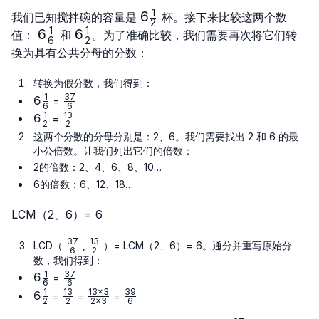
{6}
{6}
+ 12 +
{6}
\frac{1}
1
6
6
6 + 3}
{6}
我们已知搅拌碗的容量是
杯。接下来比较这两个数
2
\frac{1}
1
1
{6}
6\frac{1}
6
6\frac{1}
6
值：
和
。为了准确比较，我们需要再次将它们转
6
2
{2}
{6}
{2}
换为具有公共分母的分数：
转换为假分数，我们得到：
1
37
6
6
\frac{37}
=
6
6
\frac{1}
{6}
1
13
6
6
\frac{13}
=
2
2
{6}
\frac{1}
{2}
这两个分数的分母分别是：2、6。我们需要找出 2 和 6 的最
{2}
小公倍数。让我们列出它们的倍数：
2的倍数：2、4、6、8、10…
6的倍数：6、12、18…
LCM（2、6）= 6
37
13
\frac{37}
\frac{13}
LCD（
,
）= LCM（2、6）= 6。通分并重写原始分
6
2
{6}
{2}
数，我们得到：
1
37
6
6
\frac{37}
=
6
6
\frac{1}
{6}
1
13
13
×
3
39
6
6
\frac{13}
\frac{13
\frac{39}
=
=
=
2
2
2
×
3
6
{6}
\frac{1}
{2}
× 3}{2
{6}