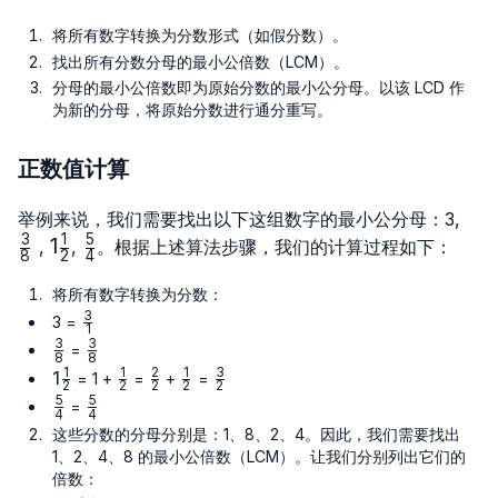
将所有数字转换为分数形式（如假分数）。
找出所有分数分母的最小公倍数（LCM）。
分母的最小公倍数即为原始分数的最小公分母。以该 LCD 作
为新的分母，将原始分数进行通分重写。
正数值计算
\fr
举例来说，我们需要找出以下这组数字的最小公分母：3,
{8}
3
1
5
1\frac{1}
1
\frac{5}
,
,
。根据上述算法步骤，我们的计算过程如下：
8
2
4
{2}
{4}
将所有数字转换为分数：
3
\frac{3}
3 =
1
{1}
3
3
\frac{3}
\frac{3}
=
8
8
{8}
{8}
1
1
2
1
3
1\frac{1}
1
\frac{1}
\frac{2}
\frac{1}
\frac{3}
= 1 +
=
+
=
2
2
2
2
2
{2}
{2}
{2}
{2}
{2}
5
5
\frac{5}
\frac{5}
=
4
4
{4}
{4}
这些分数的分母分别是：1、8、2、4。因此，我们需要找出
1、2、4、8 的最小公倍数（LCM）。让我们分别列出它们的
倍数：