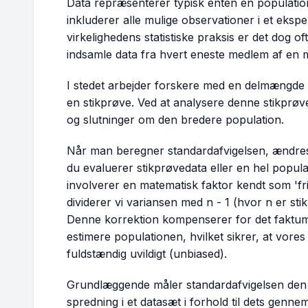
Data repræsenterer typisk enten en
populatio
inkluderer alle mulige observationer i et ekspe
virkelighedens statistiske praksis er det dog of
indsamle data fra hvert eneste medlem af en 
I stedet arbejder forskere med en delmængde
en
stikprøve
. Ved at analysere denne stikprøv
og slutninger om den bredere population.
Når man beregner standardafvigelsen, ændres
du evaluerer stikprøvedata eller en hel popul
involverer en matematisk faktor kendt som 'fr
dividerer vi variansen med
n - 1
(hvor
n
er sti
Denne korrektion kompenserer for det faktum, 
estimere populationen, hvilket sikrer, at vores
fuldstændig uvildigt (unbiased).
Grundlæggende måler standardafvigelsen den ge
spredning i et datasæt i forhold til dets gennem