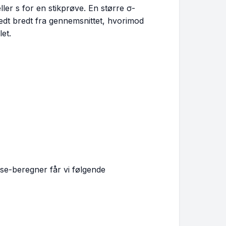
eller
s
for en stikprøve. En større
σ
-
edt bredt fra gennemsnittet, hvorimod
let.
else-beregner får vi følgende