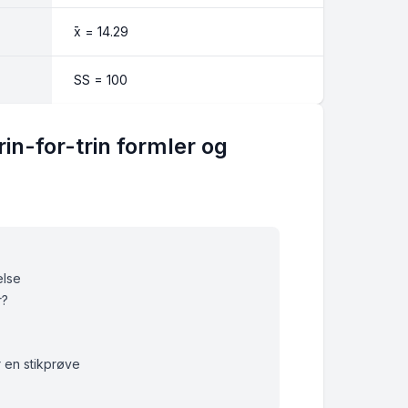
x̄ = 14.29
SS = 100
rin-for-trin formler og
else
r?
 en stikprøve