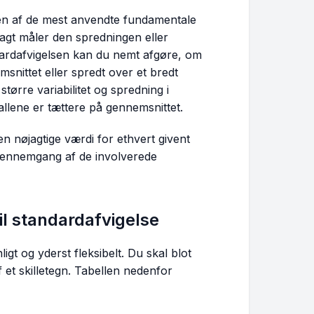
 en af de mest anvendte fundamentale
 sagt måler den spredningen eller
dardafvigelsen kan du nemt afgøre, om
snittet eller spredt over et bredt
tørre variabilitet og spredning i
allene er tættere på gennemsnittet.
 nøjagtige værdi for ethvert givent
 gennemgang af de involverede
l standardafvigelse
igt og yderst fleksibelt. Du skal blot
af et skilletegn. Tabellen nedenfor