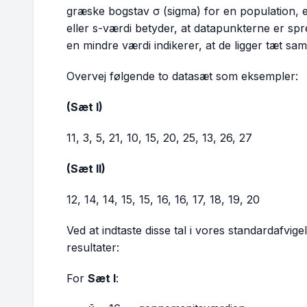
græske bogstav
σ
(sigma) for en population, 
eller
s
-værdi betyder, at datapunkterne er spr
en mindre værdi indikerer, at de ligger tæt sam
Overvej følgende to datasæt som eksempler:
(Sæt I)
11, 3, 5, 21, 10, 15, 20, 25, 13, 26, 27
(Sæt II)
12, 14, 14, 15, 15, 16, 16, 17, 18, 19, 20
Ved at indtaste disse tal i vores standardafvig
resultater:
For
Sæt I
: