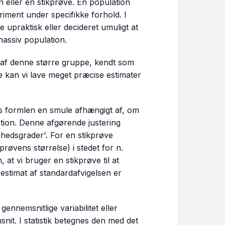
n
eller en
stikprøve
. En population
riment under specifikke forhold. I
te upraktisk eller decideret umuligt at
massiv population.
 af denne større gruppe, kendt som
e kan vi lave meget præcise estimater
 formlen en smule afhængigt af, om
ation. Denne afgørende justering
ihedsgrader'. For en stikprøve
kprøvens størrelse) i stedet for
n
.
at vi bruger en stikprøve til at
 estimat af standardafvigelsen er
nnemsnitlige variabilitet eller
snit. I statistik betegnes den med det