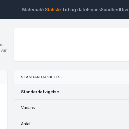
Matematik
Statistik
Tid og dato
Finans
Sundhed
Div
it
svar
Widget
Link
Tekst
HTML
STANDARDAFVIGELSE
Forhåndsvisning Standardafvigelse Widget
Standardafvigelse
Varians
Antal