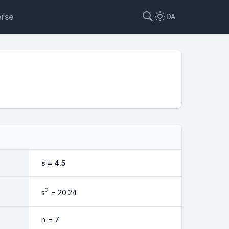
erse
DA
s = 4.5
2
s
= 20.24
n = 7