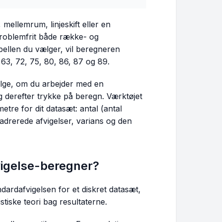
mellemrum, linjeskift eller en
roblemfrit både række- og
bellen du vælger, vil beregneren
63, 72, 75, 80, 86, 87 og 89.
vælge, om du arbejder med en
g derefter trykke på beregn. Værktøjet
ametre for dit datasæt: antal (antal
drerede afvigelser, varians og den
igelse-beregner?
dardafvigelsen for et diskret datasæt,
istiske teori bag resultaterne.