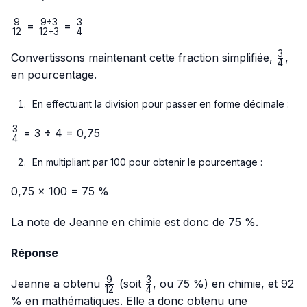
9
9
÷
3
3
\frac{9}
\frac{9
\frac{3}
=
=
12
12
÷
3
4
{12}
÷ 3}
{4}
3
{12 ÷
\frac
Convertissons maintenant cette fraction simplifiée,
,
4
3}
{4}
en pourcentage.
En effectuant la division pour passer en forme décimale :
3
\frac{3}
= 3 ÷ 4 = 0,75
4
{4}
En multipliant par 100 pour obtenir le pourcentage :
0,75 × 100 = 75 %
La note de Jeanne en chimie est donc de 75 %.
Réponse
9
3
\frac{9}
\frac{3}
Jeanne a obtenu
(soit
, ou 75 %) en chimie, et 92
12
4
{12}
{4}
% en mathématiques. Elle a donc obtenu une