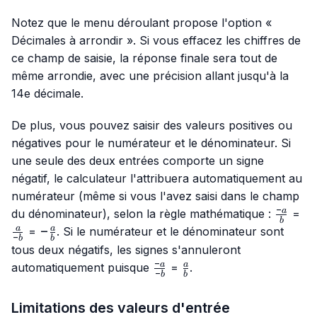
Notez que le menu déroulant propose l'option «
Décimales à arrondir ». Si vous effacez les chiffres de
ce champ de saisie, la réponse finale sera tout de
même arrondie, avec une précision allant jusqu'à la
14e décimale.
De plus, vous pouvez saisir des valeurs positives ou
négatives pour le numérateur et le dénominateur. Si
une seule des deux entrées comporte un signe
négatif, le calculateur l'attribuera automatiquement au
numérateur (même si vous l'avez saisi dans le champ
−
\frac{-
\f
a
du dénominateur), selon la règle mathématique :
=
b
a}{b}
{-
-
−
a
a
=
. Si le numérateur et le dénominateur sont
−
b
b
\frac{a}
tous deux négatifs, les signes s'annuleront
{b}
−
\frac{-
\frac{a}
a
a
automatiquement puisque
=
.
−
b
b
a}{-b}
{b}
Limitations des valeurs d'entrée