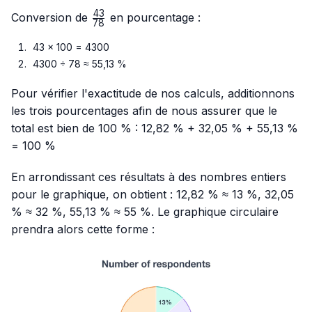
43
\frac{43}
Conversion de
en pourcentage :
78
{78}
43 × 100 = 4300
4300 ÷ 78 ≈ 55,13 %
Pour vérifier l'exactitude de nos calculs, additionnons
les trois pourcentages afin de nous assurer que le
total est bien de 100 % : 12,82 % + 32,05 % + 55,13 %
= 100 %
En arrondissant ces résultats à des nombres entiers
pour le graphique, on obtient : 12,82 % ≈ 13 %, 32,05
% ≈ 32 %, 55,13 % ≈ 55 %. Le graphique circulaire
prendra alors cette forme :