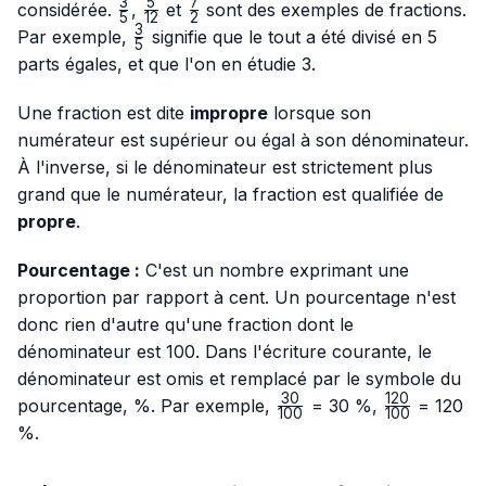
3
5
7
\frac{3}
\frac{5}
\frac{7}
considérée.
,
et
sont des exemples de fractions.
5
12
2
{5}
{12}
{2}
3
\frac{3}
Par exemple,
signifie que le tout a été divisé en 5
5
{5}
parts égales, et que l'on en étudie 3.
Une fraction est dite
impropre
lorsque son
numérateur est supérieur ou égal à son dénominateur.
À l'inverse, si le dénominateur est strictement plus
grand que le numérateur, la fraction est qualifiée de
propre
.
Pourcentage :
C'est un nombre exprimant une
proportion par rapport à cent. Un pourcentage n'est
donc rien d'autre qu'une fraction dont le
dénominateur est 100. Dans l'écriture courante, le
dénominateur est omis et remplacé par le symbole du
30
120
\frac{30}
\frac{120}
pourcentage, %. Par exemple,
= 30 %,
= 120
100
100
{100}
{100}
%.