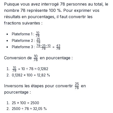
Puisque vous avez interrogé 78 personnes au total, le
nombre 78 représente 100 %. Pour exprimer vos
résultats en pourcentages, il faut convertir les
fractions suivantes :
10
\frac{10}
Plateforme 1 :
78
{78}
25
\frac{25}
Plateforme 2 :
78
{78}
78
−
25
−
10
43
\frac{78
\frac{43}
Plateforme 3 :
=
78
78
- 25 -
{78}
10
10}{78}
\frac{10}
Conversion de
en pourcentage :
78
{78}
10
\frac{10}
= 10 ÷ 78 ≈ 0,1282
78
{78}
0,1282 × 100 = 12,82 %
25
\frac{25}
Inversons les étapes pour convertir
en
78
{78}
pourcentage :
25 × 100 = 2500
2500 ÷ 78 ≈ 32,05 %