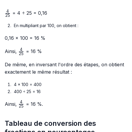
4
\frac{4}
= 4 ÷ 25 = 0,16
25
{25}
En multipliant par 100, on obtient :
0,16 × 100 = 16 %
4
\frac{4}
Ainsi,
= 16 %
25
{25}
De même, en inversant l'ordre des étapes, on obtient
exactement le même résultat :
4 × 100 = 400
400 ÷ 25 = 16
4
\frac{4}
Ainsi,
= 16 %.
25
{25}
Tableau de conversion des