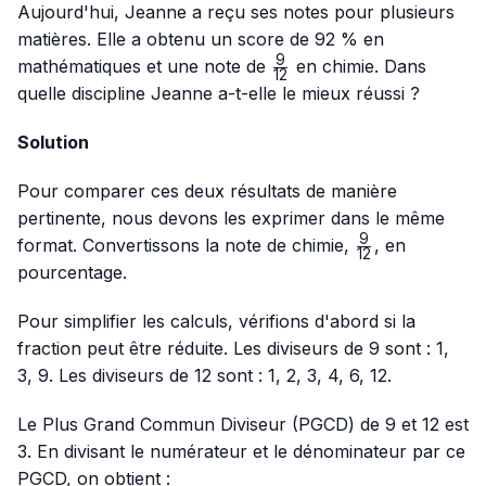
Aujourd'hui, Jeanne a reçu ses notes pour plusieurs
matières. Elle a obtenu un score de 92 % en
9
\frac{9}
mathématiques et une note de
en chimie. Dans
12
{12}
quelle discipline Jeanne a-t-elle le mieux réussi ?
Solution
Pour comparer ces deux résultats de manière
pertinente, nous devons les exprimer dans le même
9
\frac{9}
format. Convertissons la note de chimie,
, en
12
{12}
pourcentage.
Pour simplifier les calculs, vérifions d'abord si la
fraction peut être réduite. Les diviseurs de 9 sont : 1,
3, 9. Les diviseurs de 12 sont : 1, 2, 3, 4, 6, 12.
Le Plus Grand Commun Diviseur (PGCD) de 9 et 12 est
3. En divisant le numérateur et le dénominateur par ce
PGCD, on obtient :