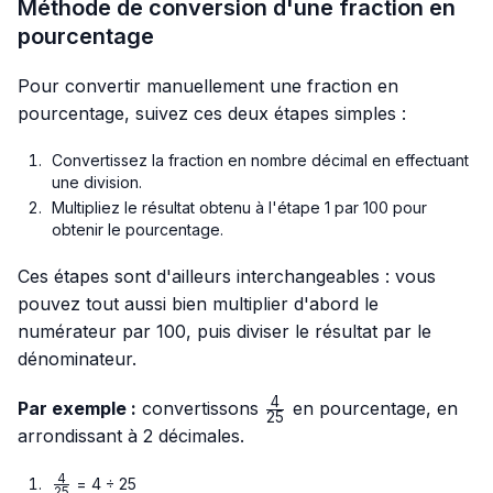
Méthode de conversion d'une fraction en
pourcentage
Pour convertir manuellement une fraction en
pourcentage, suivez ces deux étapes simples :
Convertissez la fraction en nombre décimal en effectuant
une division.
Multipliez le résultat obtenu à l'étape 1 par 100 pour
obtenir le pourcentage.
Ces étapes sont d'ailleurs interchangeables : vous
pouvez tout aussi bien multiplier d'abord le
numérateur par 100, puis diviser le résultat par le
dénominateur.
4
\frac{4}
Par exemple :
convertissons
en pourcentage, en
25
{25}
arrondissant à 2 décimales.
4
\frac{4}
= 4 ÷ 25
25