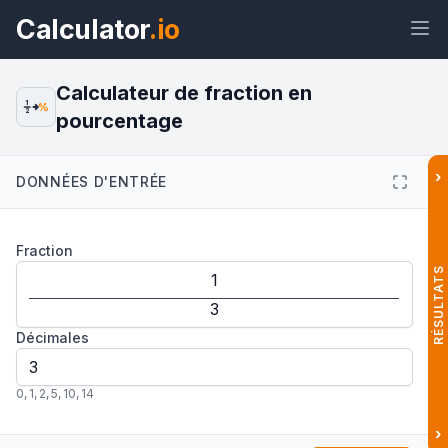
Calculator
.io
Calculateur de fraction en
1
%
2
pourcentage
Widget
Lien
Texte
HTML
›
DONNÉES D'ENTRÉE
Aperçu Calculateur de fraction en
Fraction
pourcentage Widget
RÉSULTATS
Décimales
0
,
1
,
2
,
5
,
10
,
14
›