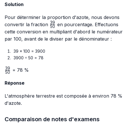
Solution
Pour déterminer la proportion d'azote, nous devons
39
\frac{39}
convertir la fraction
en pourcentage. Effectuons
50
{50}
cette conversion en multipliant d'abord le numérateur
par 100, avant de le diviser par le dénominateur :
39 × 100 = 3900
3900 ÷ 50 = 78
39
\frac{39}
= 78 %
50
{50}
Réponse
L'atmosphère terrestre est composée à environ 78 %
d'azote.
Comparaison de notes d'examens