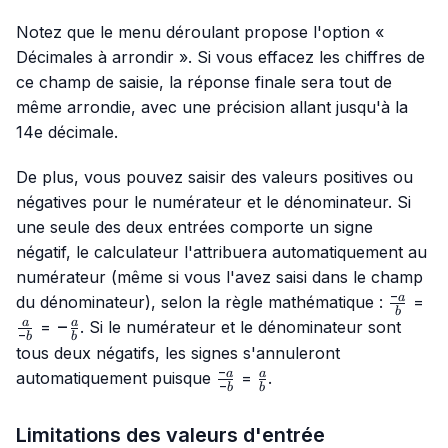
Notez que le menu déroulant propose l'option «
Décimales à arrondir ». Si vous effacez les chiffres de
ce champ de saisie, la réponse finale sera tout de
même arrondie, avec une précision allant jusqu'à la
14e décimale.
De plus, vous pouvez saisir des valeurs positives ou
négatives pour le numérateur et le dénominateur. Si
une seule des deux entrées comporte un signe
négatif, le calculateur l'attribuera automatiquement au
numérateur (même si vous l'avez saisi dans le champ
−
\frac{-
\f
a
du dénominateur), selon la règle mathématique :
=
b
a}{b}
{-
-
−
a
a
=
. Si le numérateur et le dénominateur sont
−
b
b
\frac{a}
tous deux négatifs, les signes s'annuleront
{b}
−
\frac{-
\frac{a}
a
a
automatiquement puisque
=
.
−
b
b
a}{-b}
{b}
Limitations des valeurs d'entrée