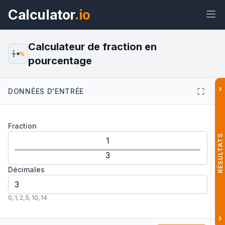
Calculator
.io
Calculateur de fraction en
1
%
2
pourcentage
Widget
Lien
Texte
HTML
›
DONNÉES D'ENTRÉE
Aperçu Calculateur de fraction en
Fraction
pourcentage Widget
RÉSULTATS
Décimales
0
,
1
,
2
,
5
,
10
,
14
›