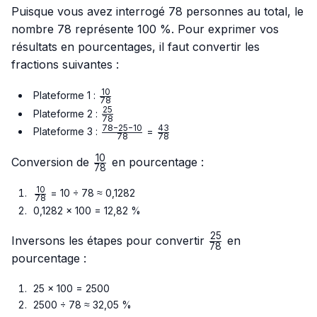
Puisque vous avez interrogé 78 personnes au total, le
nombre 78 représente 100 %. Pour exprimer vos
résultats en pourcentages, il faut convertir les
fractions suivantes :
10
\frac{10}
Plateforme 1 :
78
{78}
25
\frac{25}
Plateforme 2 :
78
{78}
78
−
25
−
10
43
\frac{78
\frac{43}
Plateforme 3 :
=
78
78
- 25 -
{78}
10
10}{78}
\frac{10}
Conversion de
en pourcentage :
78
{78}
10
\frac{10}
= 10 ÷ 78 ≈ 0,1282
78
{78}
0,1282 × 100 = 12,82 %
25
\frac{25}
Inversons les étapes pour convertir
en
78
{78}
pourcentage :
25 × 100 = 2500
2500 ÷ 78 ≈ 32,05 %