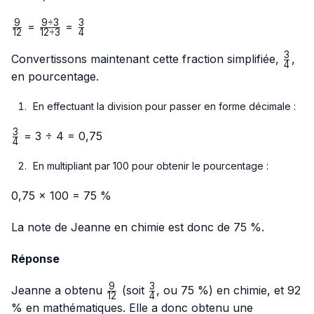
9
9
÷
3
3
\frac{9}
\frac{9
\frac{3}
=
=
12
12
÷
3
4
{12}
÷ 3}
{4}
3
{12 ÷
\frac
Convertissons maintenant cette fraction simplifiée,
,
4
3}
{4}
en pourcentage.
En effectuant la division pour passer en forme décimale :
3
\frac{3}
= 3 ÷ 4 = 0,75
4
{4}
En multipliant par 100 pour obtenir le pourcentage :
0,75 × 100 = 75 %
La note de Jeanne en chimie est donc de 75 %.
Réponse
9
3
\frac{9}
\frac{3}
Jeanne a obtenu
(soit
, ou 75 %) en chimie, et 92
12
4
{12}
{4}
% en mathématiques. Elle a donc obtenu une