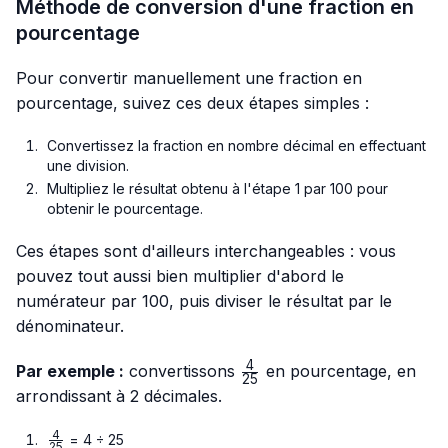
Méthode de conversion d'une fraction en
pourcentage
Pour convertir manuellement une fraction en
pourcentage, suivez ces deux étapes simples :
Convertissez la fraction en nombre décimal en effectuant
une division.
Multipliez le résultat obtenu à l'étape 1 par 100 pour
obtenir le pourcentage.
Ces étapes sont d'ailleurs interchangeables : vous
pouvez tout aussi bien multiplier d'abord le
numérateur par 100, puis diviser le résultat par le
dénominateur.
4
\frac{4}
Par exemple :
convertissons
en pourcentage, en
25
{25}
arrondissant à 2 décimales.
4
\frac{4}
= 4 ÷ 25
25