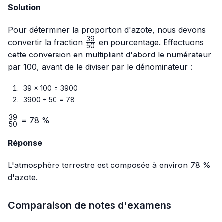
Solution
Pour déterminer la proportion d'azote, nous devons
39
\frac{39}
convertir la fraction
en pourcentage. Effectuons
50
{50}
cette conversion en multipliant d'abord le numérateur
par 100, avant de le diviser par le dénominateur :
39 × 100 = 3900
3900 ÷ 50 = 78
39
\frac{39}
= 78 %
50
{50}
Réponse
L'atmosphère terrestre est composée à environ 78 %
d'azote.
Comparaison de notes d'examens