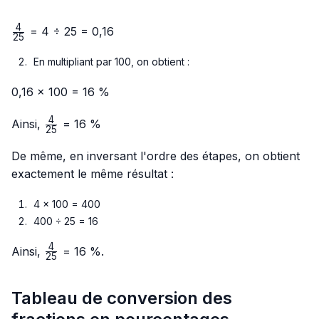
4
\frac{4}
= 4 ÷ 25 = 0,16
25
{25}
En multipliant par 100, on obtient :
0,16 × 100 = 16 %
4
\frac{4}
Ainsi,
= 16 %
25
{25}
De même, en inversant l'ordre des étapes, on obtient
exactement le même résultat :
4 × 100 = 400
400 ÷ 25 = 16
4
\frac{4}
Ainsi,
= 16 %.
25
{25}
Tableau de conversion des