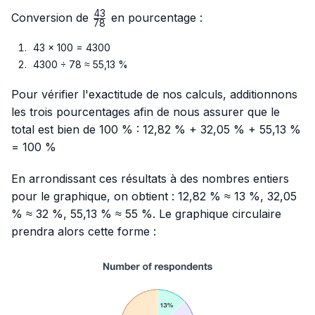
43
\frac{43}
Conversion de
en pourcentage :
78
{78}
43 × 100 = 4300
4300 ÷ 78 ≈ 55,13 %
Pour vérifier l'exactitude de nos calculs, additionnons
les trois pourcentages afin de nous assurer que le
total est bien de 100 % : 12,82 % + 32,05 % + 55,13 %
= 100 %
En arrondissant ces résultats à des nombres entiers
pour le graphique, on obtient : 12,82 % ≈ 13 %, 32,05
% ≈ 32 %, 55,13 % ≈ 55 %. Le graphique circulaire
prendra alors cette forme :