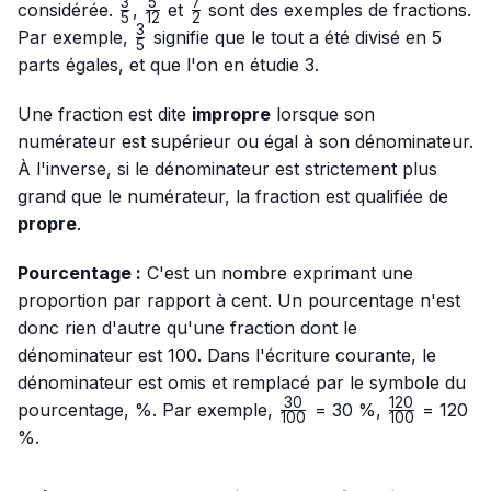
3
5
7
\frac{3}
\frac{5}
\frac{7}
considérée.
,
et
sont des exemples de fractions.
5
12
2
{5}
{12}
{2}
3
\frac{3}
Par exemple,
signifie que le tout a été divisé en 5
5
{5}
parts égales, et que l'on en étudie 3.
Une fraction est dite
impropre
lorsque son
numérateur est supérieur ou égal à son dénominateur.
À l'inverse, si le dénominateur est strictement plus
grand que le numérateur, la fraction est qualifiée de
propre
.
Pourcentage :
C'est un nombre exprimant une
proportion par rapport à cent. Un pourcentage n'est
donc rien d'autre qu'une fraction dont le
dénominateur est 100. Dans l'écriture courante, le
dénominateur est omis et remplacé par le symbole du
30
120
\frac{30}
\frac{120}
pourcentage, %. Par exemple,
= 30 %,
= 120
100
100
{100}
{100}
%.