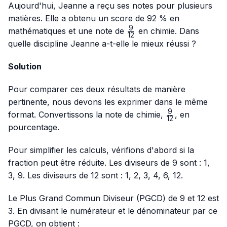
Aujourd'hui, Jeanne a reçu ses notes pour plusieurs
matières. Elle a obtenu un score de 92 % en
9
\frac{9}
mathématiques et une note de
en chimie. Dans
12
{12}
quelle discipline Jeanne a-t-elle le mieux réussi ?
Solution
Pour comparer ces deux résultats de manière
pertinente, nous devons les exprimer dans le même
9
\frac{9}
format. Convertissons la note de chimie,
, en
12
{12}
pourcentage.
Pour simplifier les calculs, vérifions d'abord si la
fraction peut être réduite. Les diviseurs de 9 sont : 1,
3, 9. Les diviseurs de 12 sont : 1, 2, 3, 4, 6, 12.
Le Plus Grand Commun Diviseur (PGCD) de 9 et 12 est
3. En divisant le numérateur et le dénominateur par ce
PGCD, on obtient :