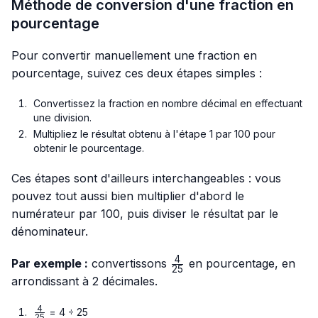
Méthode de conversion d'une fraction en
pourcentage
Pour convertir manuellement une fraction en
pourcentage, suivez ces deux étapes simples :
Convertissez la fraction en nombre décimal en effectuant
une division.
Multipliez le résultat obtenu à l'étape 1 par 100 pour
obtenir le pourcentage.
Ces étapes sont d'ailleurs interchangeables : vous
pouvez tout aussi bien multiplier d'abord le
numérateur par 100, puis diviser le résultat par le
dénominateur.
4
\frac{4}
Par exemple :
convertissons
en pourcentage, en
25
{25}
arrondissant à 2 décimales.
4
\frac{4}
= 4 ÷ 25
25