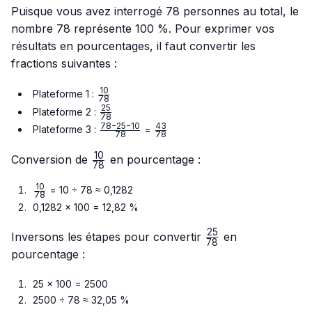
Puisque vous avez interrogé 78 personnes au total, le
nombre 78 représente 100 %. Pour exprimer vos
résultats en pourcentages, il faut convertir les
fractions suivantes :
10
\frac{10}
Plateforme 1 :
78
{78}
25
\frac{25}
Plateforme 2 :
78
{78}
78
−
25
−
10
43
\frac{78
\frac{43}
Plateforme 3 :
=
78
78
- 25 -
{78}
10
10}{78}
\frac{10}
Conversion de
en pourcentage :
78
{78}
10
\frac{10}
= 10 ÷ 78 ≈ 0,1282
78
{78}
0,1282 × 100 = 12,82 %
25
\frac{25}
Inversons les étapes pour convertir
en
78
{78}
pourcentage :
25 × 100 = 2500
2500 ÷ 78 ≈ 32,05 %