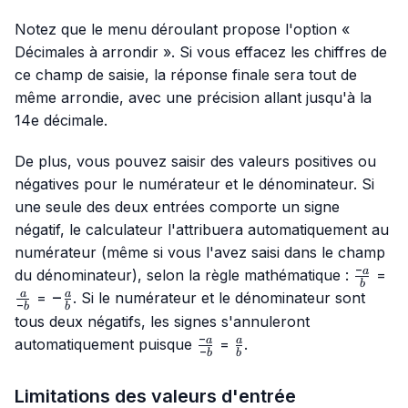
Notez que le menu déroulant propose l'option «
Décimales à arrondir ». Si vous effacez les chiffres de
ce champ de saisie, la réponse finale sera tout de
même arrondie, avec une précision allant jusqu'à la
14e décimale.
De plus, vous pouvez saisir des valeurs positives ou
négatives pour le numérateur et le dénominateur. Si
une seule des deux entrées comporte un signe
négatif, le calculateur l'attribuera automatiquement au
numérateur (même si vous l'avez saisi dans le champ
−
\frac{-
\f
a
du dénominateur), selon la règle mathématique :
=
b
a}{b}
{-
-
−
a
a
=
. Si le numérateur et le dénominateur sont
−
b
b
\frac{a}
tous deux négatifs, les signes s'annuleront
{b}
−
\frac{-
\frac{a}
a
a
automatiquement puisque
=
.
−
b
b
a}{-b}
{b}
Limitations des valeurs d'entrée