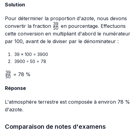
Solution
Pour déterminer la proportion d'azote, nous devons
39
\frac{39}
convertir la fraction
en pourcentage. Effectuons
50
{50}
cette conversion en multipliant d'abord le numérateur
par 100, avant de le diviser par le dénominateur :
39 × 100 = 3900
3900 ÷ 50 = 78
39
\frac{39}
= 78 %
50
{50}
Réponse
L'atmosphère terrestre est composée à environ 78 %
d'azote.
Comparaison de notes d'examens