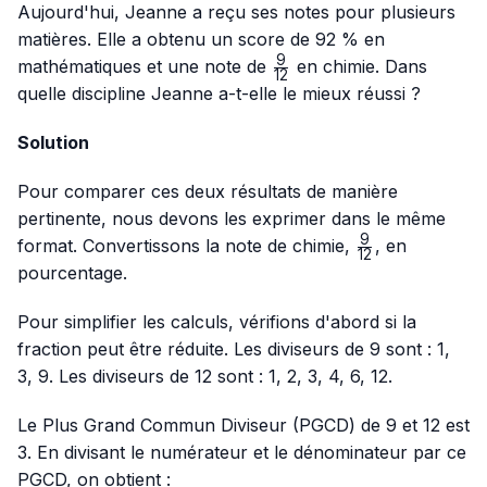
Aujourd'hui, Jeanne a reçu ses notes pour plusieurs
matières. Elle a obtenu un score de 92 % en
9
\frac{9}
mathématiques et une note de
en chimie. Dans
12
{12}
quelle discipline Jeanne a-t-elle le mieux réussi ?
Solution
Pour comparer ces deux résultats de manière
pertinente, nous devons les exprimer dans le même
9
\frac{9}
format. Convertissons la note de chimie,
, en
12
{12}
pourcentage.
Pour simplifier les calculs, vérifions d'abord si la
fraction peut être réduite. Les diviseurs de 9 sont : 1,
3, 9. Les diviseurs de 12 sont : 1, 2, 3, 4, 6, 12.
Le Plus Grand Commun Diviseur (PGCD) de 9 et 12 est
3. En divisant le numérateur et le dénominateur par ce
PGCD, on obtient :