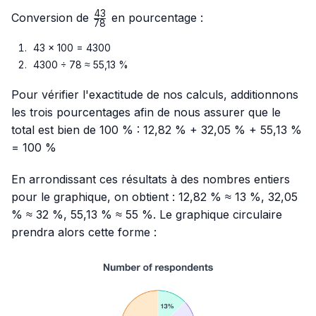
43
\frac{43}
Conversion de
en pourcentage :
78
{78}
43 × 100 = 4300
4300 ÷ 78 ≈ 55,13 %
Pour vérifier l'exactitude de nos calculs, additionnons
les trois pourcentages afin de nous assurer que le
total est bien de 100 % : 12,82 % + 32,05 % + 55,13 %
= 100 %
En arrondissant ces résultats à des nombres entiers
pour le graphique, on obtient : 12,82 % ≈ 13 %, 32,05
% ≈ 32 %, 55,13 % ≈ 55 %. Le graphique circulaire
prendra alors cette forme :