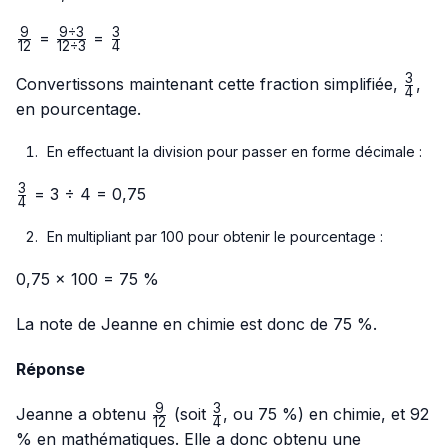
9
9
÷
3
3
\frac{9}
\frac{9
\frac{3}
=
=
12
12
÷
3
4
{12}
÷ 3}
{4}
3
{12 ÷
\frac
Convertissons maintenant cette fraction simplifiée,
,
4
3}
{4}
en pourcentage.
En effectuant la division pour passer en forme décimale :
3
\frac{3}
= 3 ÷ 4 = 0,75
4
{4}
En multipliant par 100 pour obtenir le pourcentage :
0,75 × 100 = 75 %
La note de Jeanne en chimie est donc de 75 %.
Réponse
9
3
\frac{9}
\frac{3}
Jeanne a obtenu
(soit
, ou 75 %) en chimie, et 92
12
4
{12}
{4}
% en mathématiques. Elle a donc obtenu une