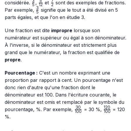
3
5
7
\frac{3}
\frac{5}
\frac{7}
considérée.
,
et
sont des exemples de fractions.
5
12
2
{5}
{12}
{2}
3
\frac{3}
Par exemple,
signifie que le tout a été divisé en 5
5
{5}
parts égales, et que l'on en étudie 3.
Une fraction est dite
impropre
lorsque son
numérateur est supérieur ou égal à son dénominateur.
À l'inverse, si le dénominateur est strictement plus
grand que le numérateur, la fraction est qualifiée de
propre
.
Pourcentage :
C'est un nombre exprimant une
proportion par rapport à cent. Un pourcentage n'est
donc rien d'autre qu'une fraction dont le
dénominateur est 100. Dans l'écriture courante, le
dénominateur est omis et remplacé par le symbole du
30
120
\frac{30}
\frac{120}
pourcentage, %. Par exemple,
= 30 %,
= 120
100
100
{100}
{100}
%.