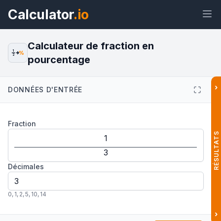
Calculator
.io
Calculateur de fraction en
1
%
2
pourcentage
Widget
Lien
Texte
HTML
›
DONNÉES D'ENTRÉE
Aperçu Calculateur de fraction en
Fraction
pourcentage Widget
RÉSULTATS
Décimales
0
,
1
,
2
,
5
,
10
,
14
›