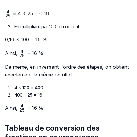
4
\frac{4}
= 4 ÷ 25 = 0,16
25
{25}
En multipliant par 100, on obtient :
0,16 × 100 = 16 %
4
\frac{4}
Ainsi,
= 16 %
25
{25}
De même, en inversant l'ordre des étapes, on obtient
exactement le même résultat :
4 × 100 = 400
400 ÷ 25 = 16
4
\frac{4}
Ainsi,
= 16 %.
25
{25}
Tableau de conversion des