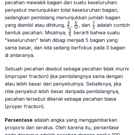
pecahan mewakili bagian dari suatu keseluruhan:
penyebut menunjukkan total keseluruhan bagian,
sedangkan pembilang menunjukkan jumlah bagian
3
5
7
\frac{3}
\frac{5}
\frac{7}
yang diambil atau dihitung.
,
, dan
adalah contoh
5
12
2
{5}
{12}
{2}
3
\frac{3}
bentuk pecahan. Misalnya,
berarti bahwa suatu
5
{5}
"keseluruhan" telah dibagi menjadi 5 bagian yang
sama besar, dan kita sedang berfokus pada 3 bagian
di antaranya.
Sebuah pecahan disebut sebagai pecahan tidak murni
(
improper fraction
) jika pembilangnya sama dengan
atau lebih besar dari penyebutnya. Sebaliknya, jika
nilai penyebut lebih besar daripada pembilangnya,
pecahan tersebut dikenal sebagai pecahan biasa
(
proper fraction
).
Persentase
adalah angka yang menggambarkan
proporsi dari seratus. Oleh karena itu, persentase
pada dasarnya adalah pecahan dengan angka 100