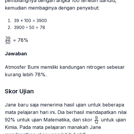
pembilangnya dengan angka 100 terlebih dahulu,
kemudian membaginya dengan penyebut:
39 × 100 = 3900
3900 ÷ 50 = 78
39
\frac{39}
= 78%
50
{50}
Jawaban
Atmosfer Bumi memiliki kandungan nitrogen sebesar
kurang lebih 78%.
Skor Ujian
Jane baru saja menerima hasil ujian untuk beberapa
mata pelajaran hari ini. Dia berhasil mendapatkan nilai
9
\frac{9}
92% untuk ujian Matematika, dan skor
untuk ujian
12
{12}
Kimia. Pada mata pelajaran manakah Jane