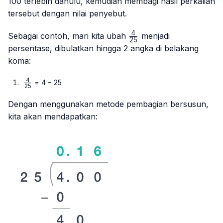
100 terlebih dahulu, kemudian membagi hasil perkalian
tersebut dengan nilai penyebut.
4
\frac{4}
Sebagai contoh, mari kita ubah
menjadi
25
{25}
persentase, dibulatkan hingga 2 angka di belakang
koma:
4
\frac{4}
= 4 ÷ 25
25
{25}
Dengan menggunakan metode pembagian bersusun,
kita akan mendapatkan: