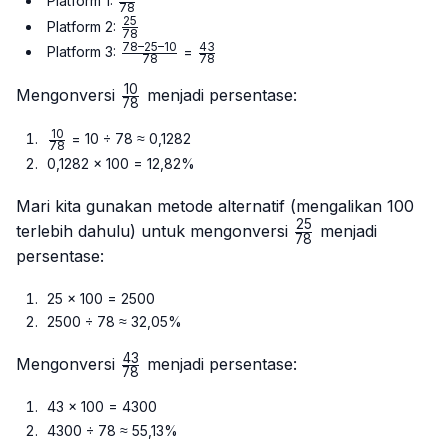
\frac{10}
Platform 1:
78
{78}
25
\frac{25}
Platform 2:
78
{78}
78–25–10
43
\frac{78
\frac{43}
Platform 3:
=
78
78
– 25 –
{78}
10
10}{78}
\frac{10}
Mengonversi
menjadi persentase:
78
{78}
10
\frac{10}
= 10 ÷ 78 ≈ 0,1282
78
{78}
0,1282 × 100 = 12,82%
Mari kita gunakan metode alternatif (mengalikan 100
25
\frac{25}
terlebih dahulu) untuk mengonversi
menjadi
78
{78}
persentase:
25 × 100 = 2500
2500 ÷ 78 ≈ 32,05%
43
\frac{43}
Mengonversi
menjadi persentase:
78
{78}
43 × 100 = 4300
4300 ÷ 78 ≈ 55,13%