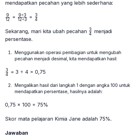
mendapatkan pecahan yang lebih sederhana:
9
9
÷
3
3
\frac{9}
\frac{9
\frac{3}
=
=
12
12
÷
3
4
{12}
÷ 3}
{4}
3
{12 ÷
\frac{3}
Sekarang, mari kita ubah pecahan
menjadi
4
3}
{4}
persentase.
Menggunakan operasi pembagian untuk mengubah
pecahan menjadi desimal, kita mendapatkan hasil:
3
\frac{3}
= 3 ÷ 4 = 0,75
4
{4}
Mengalikan hasil dari langkah 1 dengan angka 100 untuk
mendapatkan persentase, hasilnya adalah:
0,75 × 100 = 75%
Skor mata pelajaran Kimia Jane adalah 75%.
Jawaban