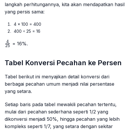
langkah perhitungannya, kita akan mendapatkan hasil
yang persis sama:
4 × 100 = 400
400 ÷ 25 = 16
4
\frac{4}
= 16%.
25
{25}
Tabel Konversi Pecahan ke Persen
Tabel berikut ini menyajikan detail konversi dari
berbagai pecahan umum menjadi nilai persentase
yang setara.
Setiap baris pada tabel mewakili pecahan tertentu,
mulai dari pecahan sederhana seperti 1/2 yang
dikonversi menjadi 50%, hingga pecahan yang lebih
kompleks seperti 1/7, yang setara dengan sekitar