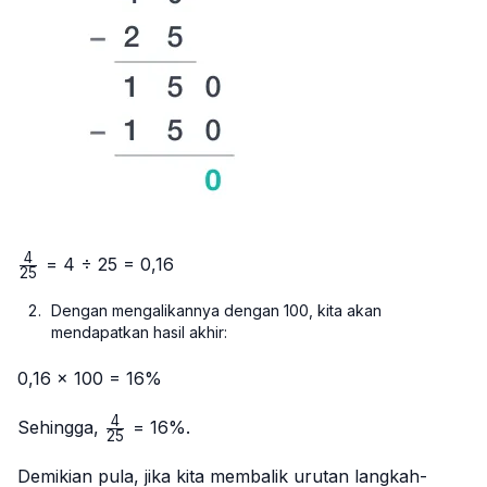
4
\frac{4}
= 4 ÷ 25 = 0,16
25
{25}
Dengan mengalikannya dengan 100, kita akan
mendapatkan hasil akhir:
0,16 × 100 = 16%
4
\frac{4}
Sehingga,
= 16%.
25
{25}
Demikian pula, jika kita membalik urutan langkah-