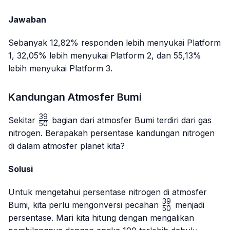
Jawaban
Sebanyak 12,82% responden lebih menyukai Platform
1, 32,05% lebih menyukai Platform 2, dan 55,13%
lebih menyukai Platform 3.
Kandungan Atmosfer Bumi
39
\frac{39}
Sekitar
bagian dari atmosfer Bumi terdiri dari gas
50
{50}
nitrogen. Berapakah persentase kandungan nitrogen
di dalam atmosfer planet kita?
Solusi
Untuk mengetahui persentase nitrogen di atmosfer
39
\frac{39}
Bumi, kita perlu mengonversi pecahan
menjadi
50
{50}
persentase. Mari kita hitung dengan mengalikan