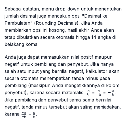
Sebagai catatan, menu
drop-down
untuk menentukan
jumlah desimal juga mencakup opsi "Desimal ke
Pembulatan" (
Rounding Decimals
). Jika Anda
membiarkan opsi ini kosong, hasil akhir Anda akan
tetap dibulatkan secara otomatis hingga 14 angka di
belakang koma.
Anda juga dapat memasukkan nilai positif maupun
negatif untuk pembilang dan penyebut. Jika hanya
salah satu input yang bernilai negatif, kalkulator akan
secara otomatis menempatkan tanda minus pada
pembilang (meskipun Anda mengetikkannya di kolom
−
\frac{-
\frac{a}
-
−
a
a
a
penyebut), karena secara matematis
=
=
.
−
b
b
b
a}{b}
{-b}
\frac{a
Jika pembilang dan penyebut sama-sama bernilai
{b}
negatif, tanda minus tersebut akan saling meniadakan,
−
\frac{-
\frac{a}
a
a
karena
=
.
−
b
b
a}{-b}
{b}