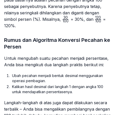
sebagai penyebutnya. Karena penyebutnya tetap,
nilainya seringkali dihilangkan dan diganti dengan
30
120
\frac{30}
\frac{12
simbol persen (%). Misalnya,
= 30%, dan
=
100
100
{100}
{100}
120%.
Rumus dan Algoritma Konversi Pecahan ke
Persen
Untuk mengubah suatu pecahan menjadi persentase,
Anda bisa mengikuti dua langkah praktis berikut ini:
Ubah pecahan menjadi bentuk desimal menggunakan
operasi pembagian.
Kalikan hasil desimal dari langkah 1 dengan angka 100
untuk mendapatkan persentasenya.
Langkah-langkah di atas juga dapat dilakukan secara
terbalik – Anda bisa mengalikan pembilangnya dengan