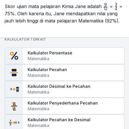
9
3
\frac{9}
\frac
Skor ujian mata pelajaran Kimia Jane adalah
=
=
12
4
{12}
{4}
75%. Oleh karena itu, Jane mendapatkan nilai yang
jauh lebih tinggi di mata pelajaran Matematika (92%).
KALKULATOR TERKAIT
Kalkulator Persentase
Matematika
Kalkulator Pecahan
Matematika
Kalkulator Desimal ke Pecahan
.5
Matematika
Kalkulator Penyederhana Pecahan
6
Matematika
8
Kalkulator Pecahan ke Desimal
1
0.5
2
Matematika