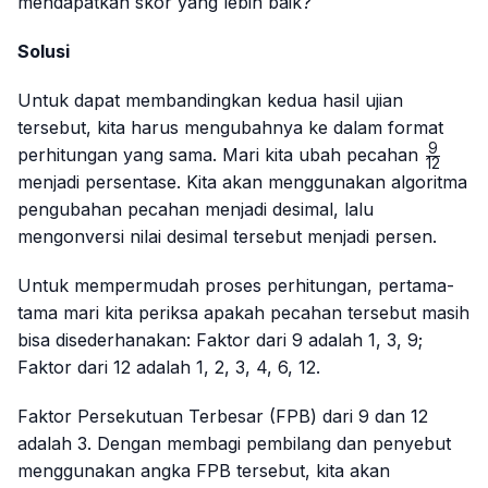
mendapatkan skor yang lebih baik?
Solusi
Untuk dapat membandingkan kedua hasil ujian
tersebut, kita harus mengubahnya ke dalam format
9
\frac{
perhitungan yang sama. Mari kita ubah pecahan
12
{12}
menjadi persentase. Kita akan menggunakan algoritma
pengubahan pecahan menjadi desimal, lalu
mengonversi nilai desimal tersebut menjadi persen.
Untuk mempermudah proses perhitungan, pertama-
tama mari kita periksa apakah pecahan tersebut masih
bisa disederhanakan: Faktor dari 9 adalah 1, 3, 9;
Faktor dari 12 adalah 1, 2, 3, 4, 6, 12.
Faktor Persekutuan Terbesar (FPB) dari 9 dan 12
adalah 3. Dengan membagi pembilang dan penyebut
menggunakan angka FPB tersebut, kita akan