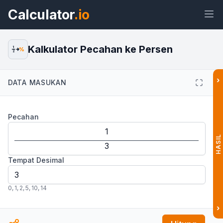
Calculator
.io
Kalkulator Pecahan ke Persen
1
%
2
›
DATA MASUKAN
Widget
Tautan
Teks
HTML
Pecahan
Pratinjau Kalkulator Pecahan ke
Persen Widget
HASIL
Tempat Desimal
0
,
1
,
2
,
5
,
10
,
14
›